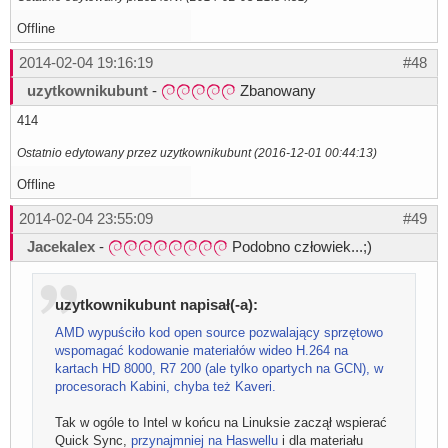
Offline
2014-02-04 19:16:19
#48
uzytkownikubunt
-
Zbanowany
414
Ostatnio edytowany przez uzytkownikubunt (2016-12-01 00:44:13)
Offline
2014-02-04 23:55:09
#49
Jacekalex
-
Podobno człowiek...;)
uzytkownikubunt napisał(-a):
AMD wypuściło kod open source pozwalający sprzętowo
wspomagać kodowanie materiałów wideo H.264 na
kartach HD 8000, R7 200 (ale tylko opartych na GCN), w
procesorach Kabini, chyba też Kaveri.
Tak w ogóle to Intel w końcu na Linuksie zaczął wspierać
Quick Sync,
przynajmniej na Haswellu
i dla materiału