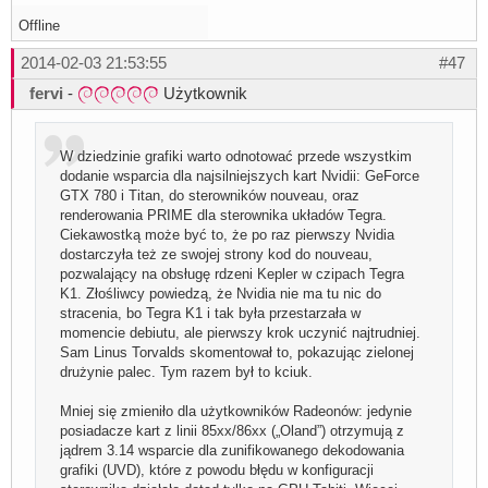
Offline
2014-02-03 21:53:55
#47
fervi
-
Użytkownik
W dziedzinie grafiki warto odnotować przede wszystkim
dodanie wsparcia dla najsilniejszych kart Nvidii: GeForce
GTX 780 i Titan, do sterowników nouveau, oraz
renderowania PRIME dla sterownika układów Tegra.
Ciekawostką może być to, że po raz pierwszy Nvidia
dostarczyła też ze swojej strony kod do nouveau,
pozwalający na obsługę rdzeni Kepler w czipach Tegra
K1. Złośliwcy powiedzą, że Nvidia nie ma tu nic do
stracenia, bo Tegra K1 i tak była przestarzała w
momencie debiutu, ale pierwszy krok uczynić najtrudniej.
Sam Linus Torvalds skomentował to, pokazując zielonej
drużynie palec. Tym razem był to kciuk.
Mniej się zmieniło dla użytkowników Radeonów: jedynie
posiadacze kart z linii 85xx/86xx („Oland”) otrzymują z
jądrem 3.14 wsparcie dla zunifikowanego dekodowania
grafiki (UVD), które z powodu błędu w konfiguracji