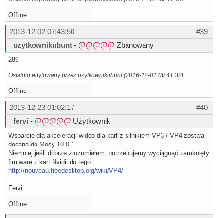
Offline
2013-12-02 07:43:50
#39
uzytkownikubunt
-
Zbanowany
289
Ostatnio edytowany przez uzytkownikubunt (2016-12-01 00:41:32)
Offline
2013-12-23 01:02:17
#40
fervi
-
Użytkownik
Wsparcie dla akceleracji wideo dla kart z silnikiem VP3 / VP4 została
dodana do Mesy 10.0.1
Niemniej jeśli dobrze zrozumiałem, potrzebujemy wyciągnąć zamknięty
firmware z kart Nvidii do tego
http://nouveau.freedesktop.org/wiki/VP4/
Fervi
Offline