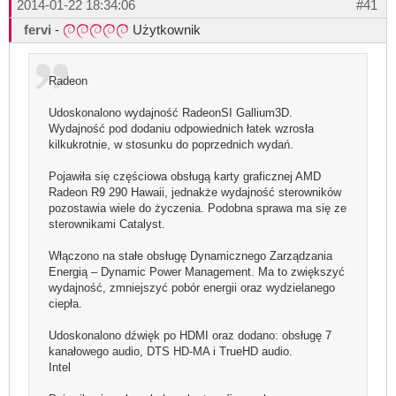
2014-01-22 18:34:06
#41
fervi
-
Użytkownik
Radeon
Udoskonalono wydajność RadeonSI Gallium3D.
Wydajność pod dodaniu odpowiednich łatek wzrosła
kilkukrotnie, w stosunku do poprzednich wydań.
Pojawiła się częściowa obsługą karty graficznej AMD
Radeon R9 290 Hawaii, jednakże wydajność sterowników
pozostawia wiele do życzenia. Podobna sprawa ma się ze
sterownikami Catalyst.
Włączono na stałe obsługę Dynamicznego Zarządzania
Energią – Dynamic Power Management. Ma to zwiększyć
wydajność, zmniejszyć pobór energii oraz wydzielanego
ciepła.
Udoskonalono dźwięk po HDMI oraz dodano: obsługę 7
kanałowego audio, DTS HD-MA i TrueHD audio.
Intel