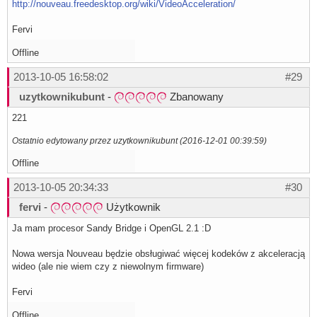
http://nouveau.freedesktop.org/wiki/VideoAcceleration/
Fervi
Offline
2013-10-05 16:58:02
#29
uzytkownikubunt
-
Zbanowany
221
Ostatnio edytowany przez uzytkownikubunt (2016-12-01 00:39:59)
Offline
2013-10-05 20:34:33
#30
fervi
-
Użytkownik
Ja mam procesor Sandy Bridge i OpenGL 2.1 :D
Nowa wersja Nouveau będzie obsługiwać więcej kodeków z akceleracją
wideo (ale nie wiem czy z niewolnym firmware)
Fervi
Offline