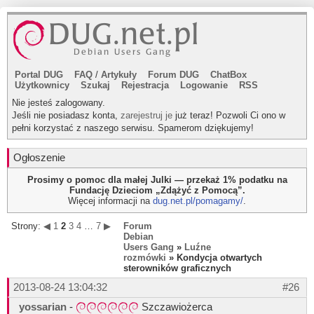
Portal DUG
FAQ
/
Artykuły
Forum DUG
ChatBox
Użytkownicy
Szukaj
Rejestracja
Logowanie
RSS
Nie jesteś zalogowany.
Jeśli nie posiadasz konta,
zarejestruj je
już teraz! Pozwoli Ci ono w
pełni korzystać z naszego serwisu. Spamerom dziękujemy!
Ogłoszenie
Prosimy o pomoc dla małej Julki — przekaż 1% podatku na
Fundację Dzieciom „Zdążyć z Pomocą”.
Więcej informacji na
dug.net.pl/pomagamy/
.
Strony:
◀
1
2
3
4
…
7
▶
Forum
Debian
Users Gang
»
Luźne
rozmówki
» Kondycja otwartych
sterowników graficznych
2013-08-24 13:04:32
#26
yossarian
-
Szczawiożerca