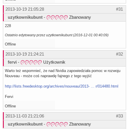
2013-10-19 21:05:28
#31
uzytkownikubunt
-
Zbanowany
228
Ostatnio edytowany przez uzytkownikubunt (2016-12-01 00:40:09)
Offline
2013-10-19 21:24:21
#32
fervi
-
Użytkownik
Warto też wspomnieć, że nad Nvidia zapowiedziała pomoc w rozwoju
Nouveau - może coś naprawdę fajnego z tego wyjść
http://lists.freedesktop.org/archives/nouveau/2013- … r/014480.html
Fervi
Offline
2013-11-03 21:21:06
#33
uzytkownikubunt
-
Zbanowany