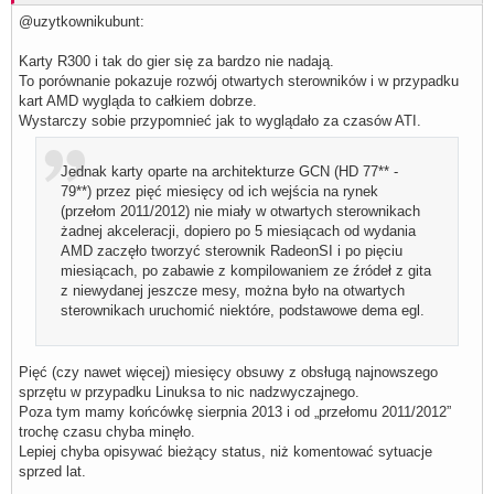
@uzytkownikubunt:
Karty R300 i tak do gier się za bardzo nie nadają.
To porównanie pokazuje rozwój otwartych sterowników i w przypadku
kart AMD wygląda to całkiem dobrze.
Wystarczy sobie przypomnieć jak to wyglądało za czasów ATI.
Jednak karty oparte na architekturze GCN (HD 77** -
79**) przez pięć miesięcy od ich wejścia na rynek
(przełom 2011/2012) nie miały w otwartych sterownikach
żadnej akceleracji, dopiero po 5 miesiącach od wydania
AMD zaczęło tworzyć sterownik RadeonSI i po pięciu
miesiącach, po zabawie z kompilowaniem ze źródeł z gita
z niewydanej jeszcze mesy, można było na otwartych
sterownikach uruchomić niektóre, podstawowe dema egl.
Pięć (czy nawet więcej) miesięcy obsuwy z obsługą najnowszego
sprzętu w przypadku Linuksa to nic nadzwyczajnego.
Poza tym mamy końcówkę sierpnia 2013 i od „przełomu 2011/2012”
trochę czasu chyba minęło.
Lepiej chyba opisywać bieżący status, niż komentować sytuacje
sprzed lat.