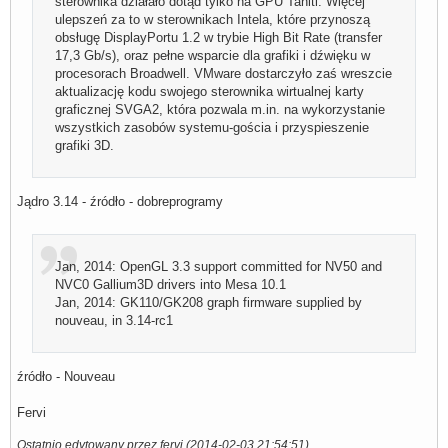
sterownika działało dotąd tylko na GPU Tahiti. Więcej
ulepszeń za to w sterownikach Intela, które przynoszą
obsługę DisplayPortu 1.2 w trybie High Bit Rate (transfer
17,3 Gb/s), oraz pełne wsparcie dla grafiki i dźwięku w
procesorach Broadwell. VMware dostarczyło zaś wreszcie
aktualizację kodu swojego sterownika wirtualnej karty
graficznej SVGA2, która pozwala m.in. na wykorzystanie
wszystkich zasobów systemu-gościa i przyspieszenie
grafiki 3D.
Jądro 3.14 - źródło - dobreprogramy
Jan, 2014: OpenGL 3.3 support committed for NV50 and
NVC0 Gallium3D drivers into Mesa 10.1
Jan, 2014: GK110/GK208 graph firmware supplied by
nouveau, in 3.14-rc1
źródło - Nouveau
Fervi
Ostatnio edytowany przez fervi (2014-02-03 21:54:51)