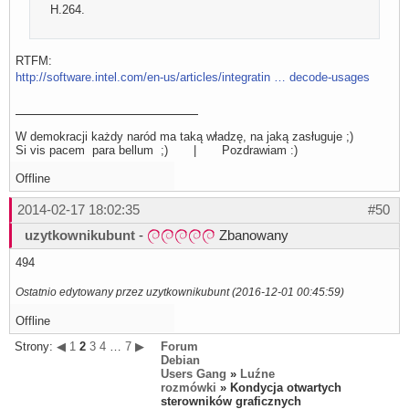
H.264.
RTFM:
http://software.intel.com/en-us/articles/integratin … decode-usages
W demokracji każdy naród ma taką władzę, na jaką zasługuje ;)
Si vis pacem para bellum ;) | Pozdrawiam :)
Offline
2014-02-17 18:02:35
#50
uzytkownikubunt
-
Zbanowany
494
Ostatnio edytowany przez uzytkownikubunt (2016-12-01 00:45:59)
Offline
Strony:
◀
1
2
3
4
…
7
▶
Forum
Debian
Users Gang
»
Luźne
rozmówki
» Kondycja otwartych
sterowników graficznych