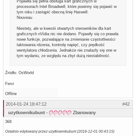
Pojawiła się pełna obsługa kart graficznych w
procesorach Intel Broadwell, które powinny się pojawić w
tym roku i zastąpić obecną linię Haswell.
Nouveau
Niestety, ale w kwestii otwartych sterowników dla kart
graficznych nVidia nic nie dodano. Pojawiły się co prawda
nowe funkcje, pozwalające na zmienianie częstotliwości
taktowania rdzenia, kontrolę napięć, czy prędkość
wentylatora chłodzenia. Jednakże nie znalazły się one w
tym wydaniu, ze względu na zbyt dużą niestabilność.
Źródło: OsWorld
Fervi
Offline
2014-01-24 18:47:12
#42
uzytkownikubunt
-
Zbanowany
368
Ostatnio edytowany przez uzytkownikubunt (2016-12-01 00:43:15)