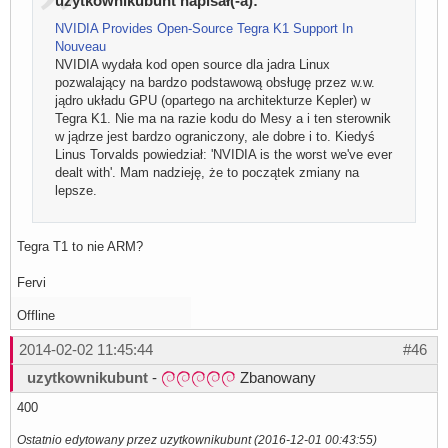
uzytkownikubunt napisał(-a):
NVIDIA Provides Open-Source Tegra K1 Support In
Nouveau
NVIDIA wydała kod open source dla jadra Linux
pozwalający na bardzo podstawową obsługę przez w.w.
jądro układu GPU (opartego na architekturze Kepler) w
Tegra K1. Nie ma na razie kodu do Mesy a i ten sterownik
w jądrze jest bardzo ograniczony, ale dobre i to. Kiedyś
Linus Torvalds powiedział: 'NVIDIA is the worst we've ever
dealt with'. Mam nadzieję, że to początek zmiany na
lepsze.
Tegra T1 to nie ARM?
Fervi
Offline
2014-02-02 11:45:44
#46
uzytkownikubunt
-
Zbanowany
400
Ostatnio edytowany przez uzytkownikubunt (2016-12-01 00:43:55)