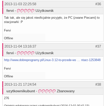
2013-11-03 22:25:58
#36
fervi
-
Użytkownik
Tak tak, ale się jakoś nieoficjalnie przyjęło, że PC (zwane Piecami) to
stacjonarki :P
Fervi
Offline
2013-11-04 13:16:37
#37
fervi
-
Użytkownik
http://www.dobreprogramy.pl/Linux-3.12-to-przede-ws … ntarz-1253848
Fervi
Offline
2013-11-21 17:24:54
#38
uzytkownikubunt
-
Zbanowany
276
Ostatnio edytowany przez uzytkownikubunt (2016-12-01 00:41:15)