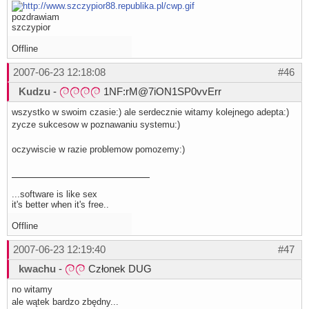
pozdrawiam
szczypior
Offline
2007-06-23 12:18:08
#46
Kudzu
-
1NF:rM@7iON1SP0vvErr
wszystko w swoim czasie:) ale serdecznie witamy kolejnego adepta:)
zycze sukcesow w poznawaniu systemu:)
oczywiscie w razie problemow pomozemy:)
...software is like sex
it's better when it's free..
Offline
2007-06-23 12:19:40
#47
kwachu
-
Członek DUG
no witamy
ale wątek bardzo zbędny...