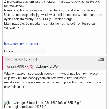
Z prawdziwą przyjemnością chciałbym nareszcie powitać wszystkich
forumowiczów.
Nareszcie, bo po przygodach z red hatem, mandrakem i chwilę z
Ubuntu (nie wspominając windowsa - blllllllleeeeee) w końcu mam na
dysku zainstalowany SYSTEM (tj. Debian Sarge)
Mam nadzieję, że przydam się tutaj komuś na coś :D. Jesze raz -
WITOJCIE !!!
http://csn.homelinux.net
Offline
2006-03-30 17:36:04
#36
kaszak696
-
Członek DUG
Witaj w naszych szeregach peeboy. Im więcej nas jest, tym więcej
wujaszek bill ma poobgryzanych pazurów. Z tym redhatem i
mandrakiem to się nie martw, też przez to przechodziłem, ale już się
nawróciłem :-)
Linux registered user #423419