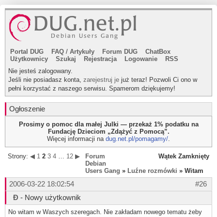
Portal DUG
FAQ
/
Artykuły
Forum DUG
ChatBox
Użytkownicy
Szukaj
Rejestracja
Logowanie
RSS
Nie jesteś zalogowany.
Jeśli nie posiadasz konta,
zarejestruj je
już teraz! Pozwoli Ci ono w
pełni korzystać z naszego serwisu. Spamerom dziękujemy!
Ogłoszenie
Prosimy o pomoc dla małej Julki — przekaż 1% podatku na
Fundację Dzieciom „Zdążyć z Pomocą”.
Więcej informacji na
dug.net.pl/pomagamy/
.
Strony:
◀
1
2
3
4
…
12
▶
Forum
Wątek Zamknięty
Debian
Users Gang
»
Luźne rozmówki
» Witam
2006-03-22 18:02:54
#26
Đ
- Nowy użytkownik
No witam w Waszych szeregach. Nie zakładam nowego tematu żeby