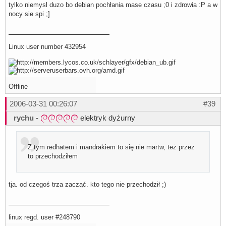
tylko niemysl duzo bo debian pochłania mase czasu ;0 i zdrowia :P a w
nocy sie spi ;]
Linux user number 432954
Offline
2006-03-31 00:26:07
#39
rychu
-
elektryk dyżurny
Z tym redhatem i mandrakiem to się nie martw, też przez
to przechodziłem
tja. od czegoś trza zacząć. kto tego nie przechodził ;)
linux regd. user #248790