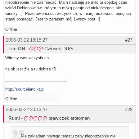
niepotrzebnie nie zaśmiecać. Mam nadzieję że miło tu spędzę czas
wśród Debianowców, którym to mózg paruje od niekończącej się
wiedzy :] Pozdrowienia dla wszystkich, w miarę możliwości będę się
starał pomagać. Jest to zarazem mój 1-wszy post :]
Offline
2006-03-22 18:15:27
#27
Lite-ON
-
Członek DUG
Witamy was wszystkich...
na sb jest źle a tu dobrze :Ð
http://sourceland.xt.pl
Offline
2006-03-22 20:13:47
#28
Rumi
-
prawiczek erotoman
...Nie zakładam nowego tematu żeby niepotrzebnie nie