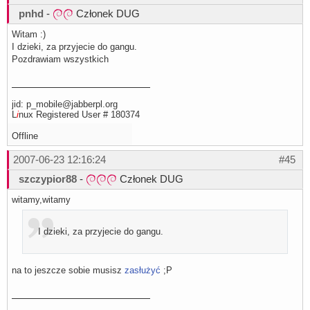
pnhd
-
Członek DUG
Witam :)
I dzieki, za przyjecie do gangu.
Pozdrawiam wszystkich
jid: p_mobile@jabberpl.org
L
i
nux Registered User # 180374
Offline
2007-06-23 12:16:24
#45
szczypior88
-
Członek DUG
witamy,witamy
I dzieki, za przyjecie do gangu.
na to jeszcze sobie musisz
zasłużyć
;P