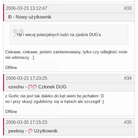
2006-03-23 13:12:47
#33
Đ
- Nowy użytkownik
He i wecej potecjalnych ludzi na zjedzie DUG'a
Ciekawe, ciekawe, jestem zainteresowany, tylko czy odległość mnie
nie odstraszy :]
Offline
2006-03-23 17:23:25
#34
czechu
-
Członek DUG
z Gorlic nie jest tak daleko do kęt wiem bo jechałem :D
no i przy okazji zgubiliśmy się w kętach ale szczegół :)
Offline
2006-03-30 17:15:23
#35
peeboy
-
Użytkownik