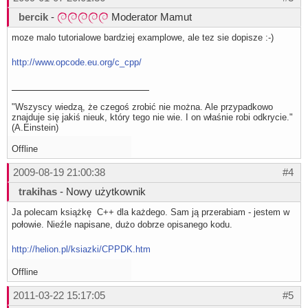
bercik
-
Moderator Mamut
moze malo tutorialowe bardziej examplowe, ale tez sie dopisze :-)
http://www.opcode.eu.org/c_cpp/
"Wszyscy wiedzą, że czegoś zrobić nie można. Ale przypadkowo
znajduje się jakiś nieuk, który tego nie wie. I on właśnie robi odkrycie."
(A.Einstein)
Offline
2009-08-19 21:00:38
#4
trakihas
- Nowy użytkownik
Ja polecam książkę C++ dla każdego. Sam ją przerabiam - jestem w
połowie. Nieźle napisane, dużo dobrze opisanego kodu.
http://helion.pl/ksiazki/CPPDK.htm
Offline
2011-03-22 15:17:05
#5