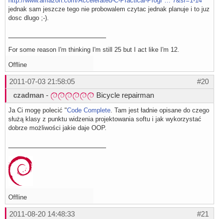
http://www.amazon.com/Accelerated-C-Practical-Progr … 7&sr=1-14
jednak sam jeszcze tego nie probowalem czytac jednak planuje i to juz
dosc dlugo ;-).
For some reason I'm thinking I'm still 25 but I act like I'm 12.
Offline
2011-07-03 21:58:05
#20
czadman
-
Bicycle repairman
Ja Ci mogę polecić "
Code Complete
. Tam jest ładnie opisane do czego
służą klasy z punktu widzenia projektowania softu i jak wykorzystać
dobrze możliwości jakie daje OOP.
Offline
2011-08-20 14:48:33
#21