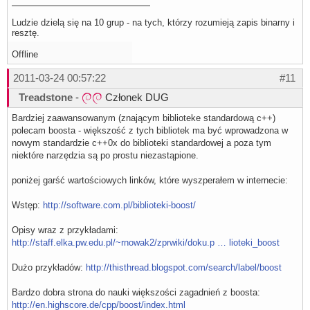
Ludzie dzielą się na 10 grup - na tych, którzy rozumieją zapis binarny i
resztę.
Offline
2011-03-24 00:57:22
#11
Treadstone
-
Członek DUG
Bardziej zaawansowanym (znającym biblioteke standardową c++)
polecam boosta - większość z tych bibliotek ma być wprowadzona w
nowym standardzie c++0x do biblioteki standardowej a poza tym
niektóre narzędzia są po prostu niezastąpione.
poniżej garść wartościowych linków, które wyszperałem w internecie:
Wstęp:
http://software.com.pl/biblioteki-boost/
Opisy wraz z przykładami:
http://staff.elka.pw.edu.pl/~rnowak2/zprwiki/doku.p … lioteki_boost
Dużo przykładów:
http://thisthread.blogspot.com/search/label/boost
Bardzo dobra strona do nauki większości zagadnień z boosta:
http://en.highscore.de/cpp/boost/index.html