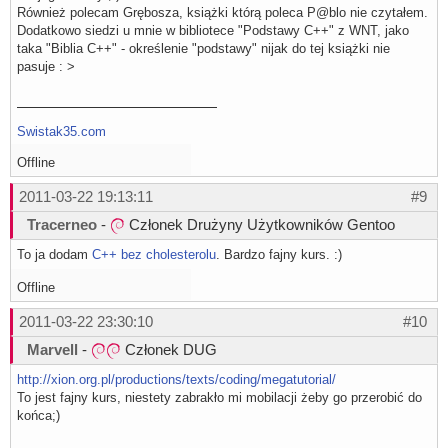
Również polecam Grębosza, książki którą poleca P@blo nie czytałem.
Dodatkowo siedzi u mnie w bibliotece "Podstawy C++" z WNT, jako
taka "Biblia C++" - określenie "podstawy" nijak do tej książki nie
pasuje : >
Swistak35.com
Offline
2011-03-22 19:13:11
#9
Tracerneo
-
Członek Drużyny Użytkowników Gentoo
To ja dodam
C++ bez cholesterolu
. Bardzo fajny kurs. :)
Offline
2011-03-22 23:30:10
#10
Marvell
-
Członek DUG
http://xion.org.pl/productions/texts/coding/megatutorial/
To jest fajny kurs, niestety zabrakło mi mobilacji żeby go przerobić do
końca;)