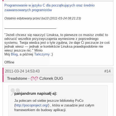
Programowanie w języku C dla początkujących oraz średnio
zaawansowanych programistów
Ostatnio edytowany przez ba10 (2011-03-24 08:21:23)
"Jeżeli chcesz się nauczyć Linuksa, to pierwsze co musisz zrobić to
odrzucić wszelkie przyzwyczajenia wyniesione z poprzedniego
systemu. Twoja wiedza jest o tyle zgubna, że daje Ci poczucie że coś
jednak wiesz — jednak w kontekście Linuksa prawdopodobnie nie
wiesz jeszcze nic." Minio
Mój
Blog
, a później
Tańczymy
;)
Offline
2011-03-24 14:53:43
#14
Treadstone
-
Członek DUG
panjandrum napisał(-a):
Ja polecam od siebie jeszcze bibliotekę PoCo
(
http://pocoproject.org/
) , która w zasadzie jest całym
frameworkiem do budowy aplikacji.