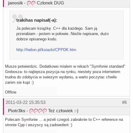
janosik
-
Członek DUG
trakihas napisał(-a):
Ja polecam książkę C++ dla każdego. Sam ją
przerabiam - jestem w połowie. Nieźle napisane, dużo
dobrze opisanego kodu.
http://helion.pl/ksiazki/CPPDK.htm
Musze potwierdzic. Dodatkowo mialem w rekach "Symfonie standard"
Grebosza- to najlepsza pozycja na rynku, niestety poza internetem
trudna do zdobycia w swiezym wydaniu, a warto poczytac chwile
zanim sie kupi :)
Offline
2011-03-22 15:35:53
#6
Piotr3ks
-
Też człowiek :-)
Polecam Symfonie ... a jeżeli czegoś zabraknie to C++ reference na
stronie Cpp i wszyscy są zadowoleni :)