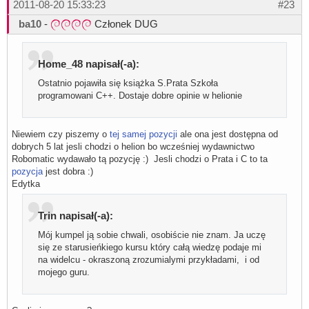
2011-08-20 15:33:23
#23
ba10
-
Członek DUG
Home_48 napisał(-a):
Ostatnio pojawiła się książka S.Prata Szkoła
programowani C++. Dostaje dobre opinie w helionie
Niewiem czy piszemy o
tej samej pozycji
ale ona jest dostępna od
dobrych 5 lat jesli chodzi o helion bo wcześniej wydawnictwo
Robomatic wydawało tą pozycję :) Jesli chodzi o Prata i C to ta
pozycja
jest dobra :)
Edytka
Trin napisał(-a):
Mój kumpel ją sobie chwali, osobiście nie znam. Ja uczę
się ze starusieńkiego kursu który całą wiedzę podaje mi
na widelcu - okraszoną zrozumialymi przykładami, i od
mojego guru.