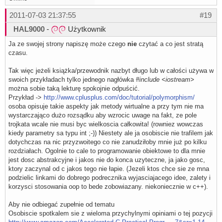
2011-07-03 21:37:55
#19
HAL9000
-
Użytkownik
Ja ze swojej strony napiszę może czego
nie
czytać a co jest stratą
czasu.
Tak więc jeżeli książka/przewodnik nazbyt długo lub w całości używa w
swoich przykładach tylko jednego nagłówka
#include <iostream>
można sobie taką lekturę spokojnie odpuścić.
Przykład ->
http://www.cplusplus.com/doc/tutorial/polymorphism/
osoba opisuje takie aspekty jak metody wirtualne a przy tym nie ma
wystarczająco dużo rozsądku aby wzrocic uwage na fakt, ze pole
trojkata wcale nie musi byc wielkoscia całkowita! (rowniez wowczas
kiedy parametry sa typu int ;-)) Niestety ale ja osobiscie nie trafilem jak
dotychczas na nic przyzwoitego co nie zanudziłoby mnie już po kilku
rozdziałach. Ogolnie to cale to programowanie obiektowe to dla mnie
jest dosc abstrakcyjne i jakos nie do konca uzyteczne, ja jako gosc,
ktory zaczynal od c jakos tego nie łapie. (Jezeli ktos chce sie ze mna
podzielic linkami do dobrego podrecznika wyjasciajacego idee, zalety i
korzysci stosowania oop to bede zobowiazany. niekoniecznie w c++).
Aby nie odbiegać zupełnie od tematu
Osobiscie spotkalem sie z wieloma przychylnymi opiniami o tej pozycji