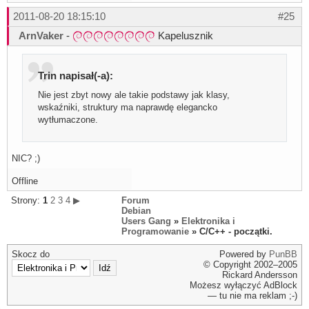
2011-08-20 18:15:10
#25
ArnVaker
-
Kapelusznik
Trin napisał(-a):
Nie jest zbyt nowy ale takie podstawy jak klasy,
wskaźniki, struktury ma naprawdę elegancko
wytłumaczone.
NIC? ;)
Offline
Strony:
1
2
3
4
▶
Forum
Debian
Users Gang
»
Elektronika i
Programowanie
» C/C++ - początki.
Skocz do
Powered by
PunBB
© Copyright 2002–2005
Rickard Andersson
Możesz wyłączyć AdBlock
— tu nie ma reklam ;-)