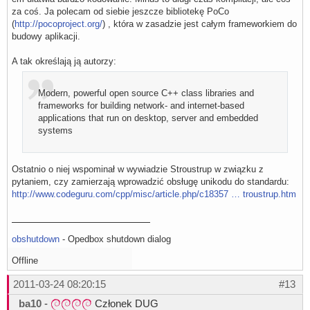
za coś. Ja polecam od siebie jeszcze bibliotekę PoCo
(
http://pocoproject.org/
) , która w zasadzie jest całym frameworkiem do
budowy aplikacji.
A tak określają ją autorzy:
Modern, powerful open source C++ class libraries and
frameworks for building network- and internet-based
applications that run on desktop, server and embedded
systems
Ostatnio o niej wspominał w wywiadzie Stroustrup w związku z
pytaniem, czy zamierzają wprowadzić obsługę unikodu do standardu:
http://www.codeguru.com/cpp/misc/article.php/c18357 … troustrup.htm
obshutdown
- Opedbox shutdown dialog
Offline
2011-03-24 08:20:15
#13
ba10
-
Członek DUG