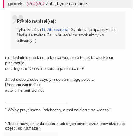
gindek
-
Zubr, bydle na etacie.
P@blo napisał(-a):
Tylko książka
B. Stroustrup'a
! Symfonia to lipa przy niej...
Myślę że twórca C++ wie lepiej co zrobił niż tylko
odtwórcy :)
nie dokladnie chodzi o to kto co wie, ale o to jak tą wiedzę się
przekazuje,
co z tego ze "On wie" skoro to ja sie ucze :P
Ja od siebe z dość czystym sercem mogę polecić
Programowanie C++
autor : Herbert Schildt
" Wojny przychodzą i odchodzą, a moi żołnierze są wieczni"
"Zbuduj mały, dziarski router z udostępnionych przez prowadzącego
części od Kamaza?"