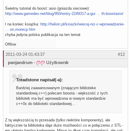
Świetny tutorial do boost::asio (gniazda sieciowe):
http://www.gamedev.net/blog/950/entry-2249317-a-gui … th-boostasio/
I na koniec książka:
http://helion.pl/ksiazki/wiecej-niz-c-wprowadzenie-
… on,morecp.htm
chyba jedyna polska publikacja na ten temat
Offline
2011-03-24 01:43:37
#12
panjandrum
-
Użytkownik
Treadstone napisał(-a):
Bardziej zaawansowanym (znającym biblioteke
standardową c++) polecam boosta - większość z tych
bibliotek ma być wprowadzona w nowym standardzie
c++0x do biblioteki standardowej...
Z tą większością to przesada (tylko niektóre komponenty), ale
faktycznie ta biblioteka daje duże możliwości co w połączeniu z STL-
em ułatwia bardzo kodowanie. Minus to długi czas kompilacji, ale coś