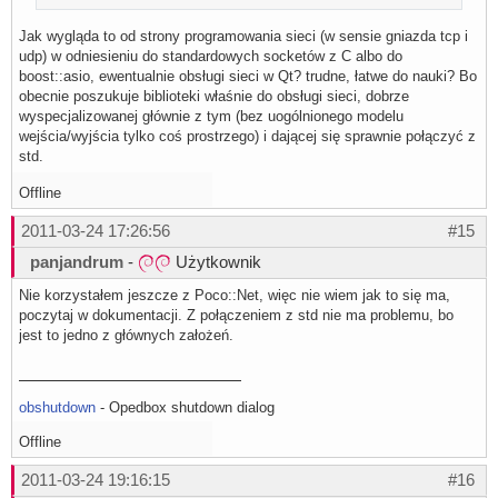
Jak wygląda to od strony programowania sieci (w sensie gniazda tcp i
udp) w odniesieniu do standardowych socketów z C albo do
boost::asio, ewentualnie obsługi sieci w Qt? trudne, łatwe do nauki? Bo
obecnie poszukuje biblioteki właśnie do obsługi sieci, dobrze
wyspecjalizowanej głównie z tym (bez uogólnionego modelu
wejścia/wyjścia tylko coś prostrzego) i dającej się sprawnie połączyć z
std.
Offline
2011-03-24 17:26:56
#15
panjandrum
-
Użytkownik
Nie korzystałem jeszcze z Poco::Net, więc nie wiem jak to się ma,
poczytaj w dokumentacji. Z połączeniem z std nie ma problemu, bo
jest to jedno z głównych założeń.
obshutdown
- Opedbox shutdown dialog
Offline
2011-03-24 19:16:15
#16