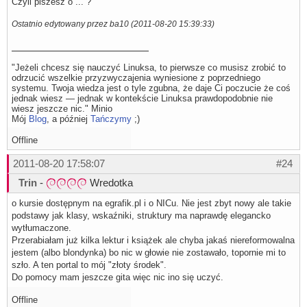
Czyli piszesz o ... ?
Ostatnio edytowany przez ba10 (2011-08-20 15:39:33)
"Jeżeli chcesz się nauczyć Linuksa, to pierwsze co musisz zrobić to
odrzucić wszelkie przyzwyczajenia wyniesione z poprzedniego
systemu. Twoja wiedza jest o tyle zgubna, że daje Ci poczucie że coś
jednak wiesz — jednak w kontekście Linuksa prawdopodobnie nie
wiesz jeszcze nic." Minio
Mój
Blog
, a później
Tańczymy
;)
Offline
2011-08-20 17:58:07
#24
Trin
-
Wredotka
o kursie dostępnym na egrafik.pl i o NICu. Nie jest zbyt nowy ale takie
podstawy jak klasy, wskaźniki, struktury ma naprawdę elegancko
wytłumaczone.
Przerabiałam już kilka lektur i książek ale chyba jakaś niereformowalna
jestem (albo blondynka) bo nic w głowie nie zostawało, topornie mi to
szło. A ten portal to mój "złoty środek".
Do pomocy mam jeszcze gita więc nic ino się uczyć.
Offline