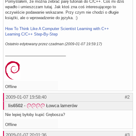
Pomyślałem, że można zebrać parę tutoriali do C/C++. Coś mi dziś
wpadło i umieszczam tutaj. Jak ktoś zna coś interesującego to
oczywiście podawanie wskazane. Przy czym nie chodzi o długie
książki, ale o wprowadzenie do języka. :)
How To Think Like A Computer Scientist Learning with C++
Learning C/C++ Step-By-Step
Ostatnio edytowany przez czadman (2009-01-07 19:59:17)
Offline
2009-01-07 19:58:40
#2
lis6502
-
Łowca lamerów
Nie lepiej byłoby kupić Grębosza?
Offline
2009-01-07 20:01:36
#3