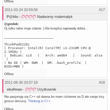
Offline
2011-03-24 20:59:58
#17
P@blo
-
Nadworny matematyk
@gindek:
Oj tylko takie moje zdanie :) Ale książka naprawdę dobra...
ThinkPadX220i
| Procesor: Intel(R) Core(TM) i3-2310M CPU @
2.10GHz |
| Debian: sid | Arch: amd64 | Sound: alsa
|
| No DE | WM: DWM | DM: .bash_profile |
BIOS+MBR |
Offline
2011-06-30 20:57:18
#18
skullman
-
Użytkownik
Nie pasjonuję się C++ od dawna bo mam ciśnienie na D ale swoje trzy
grosze dorzucę:
Thinking in C++
.
Offline