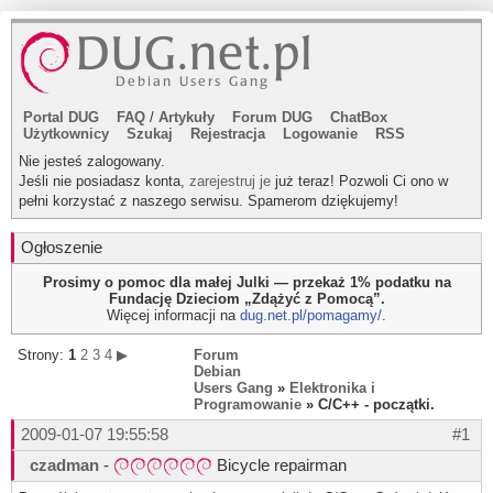
Portal DUG
FAQ
/
Artykuły
Forum DUG
ChatBox
Użytkownicy
Szukaj
Rejestracja
Logowanie
RSS
Nie jesteś zalogowany.
Jeśli nie posiadasz konta,
zarejestruj je
już teraz! Pozwoli Ci ono w
pełni korzystać z naszego serwisu. Spamerom dziękujemy!
Ogłoszenie
Prosimy o pomoc dla małej Julki — przekaż 1% podatku na
Fundację Dzieciom „Zdążyć z Pomocą”.
Więcej informacji na
dug.net.pl/pomagamy/
.
Strony:
1
2
3
4
▶
Forum
Debian
Users Gang
»
Elektronika i
Programowanie
» C/C++ - początki.
2009-01-07 19:55:58
#1
czadman
-
Bicycle repairman