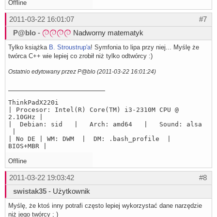
Offline
2011-03-22 16:01:07
#7
P@blo
-
Nadworny matematyk
Tylko książka
B. Stroustrup'a
! Symfonia to lipa przy niej... Myślę że
twórca C++ wie lepiej co zrobił niż tylko odtwórcy :)
Ostatnio edytowany przez P@blo (2011-03-22 16:01:24)
ThinkPadX220i
| Procesor: Intel(R) Core(TM) i3-2310M CPU @
2.10GHz |
| Debian: sid | Arch: amd64 | Sound: alsa
|
| No DE | WM: DWM | DM: .bash_profile |
BIOS+MBR |
Offline
2011-03-22 19:03:42
#8
swistak35
- Użytkownik
Myślę, że ktoś inny potrafi często lepiej wykorzystać dane narzędzie
niż jego twórcy ; )