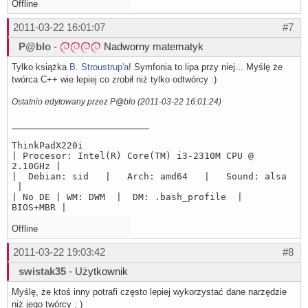
Offline
2011-03-22 16:01:07
#7
P@blo
-
Nadworny matematyk
Tylko książka
B. Stroustrup'a
! Symfonia to lipa przy niej... Myślę że
twórca C++ wie lepiej co zrobił niż tylko odtwórcy :)
Ostatnio edytowany przez P@blo (2011-03-22 16:01:24)
ThinkPadX220i
| Procesor: Intel(R) Core(TM) i3-2310M CPU @
2.10GHz |
| Debian: sid | Arch: amd64 | Sound: alsa
|
| No DE | WM: DWM | DM: .bash_profile |
BIOS+MBR |
Offline
2011-03-22 19:03:42
#8
swistak35
- Użytkownik
Myślę, że ktoś inny potrafi często lepiej wykorzystać dane narzędzie
niż jego twórcy ; )