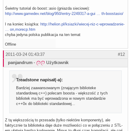
Świetny tutorial do boost::asio (gniazda sieciowe):
http://www.gamedev.net/blog/950/entry-2249317-a-gui … th-boostasio/
I na koniec książka:
http://helion.pl/ksiazki/wiecej-niz-c-wprowadzenie-
… on,morecp.htm
chyba jedyna polska publikacja na ten temat
Offline
2011-03-24 01:43:37
#12
panjandrum
-
Użytkownik
Treadstone napisał(-a):
Bardziej zaawansowanym (znającym biblioteke
standardową c++) polecam boosta - większość z tych
bibliotek ma być wprowadzona w nowym standardzie
c++0x do biblioteki standardowej...
Z tą większością to przesada (tylko niektóre komponenty), ale
faktycznie ta biblioteka daje duże możliwości co w połączeniu z STL-
em ułatwia bardzo kodowanie. Minus to długi czas kompilacji, ale coś