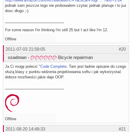
http://www.amazon.com/Accelerated-C-Practical-Progr … 7&sr=1-14
jednak sam jeszcze tego nie probowalem czytac jednak planuje i to juz
dosc dlugo ;-).
For some reason I'm thinking I'm still 25 but I act like I'm 12.
Offline
2011-07-03 21:58:05
#20
czadman
-
Bicycle repairman
Ja Ci mogę polecić "
Code Complete
. Tam jest ładnie opisane do czego
służą klasy z punktu widzenia projektowania softu i jak wykorzystać
dobrze możliwości jakie daje OOP.
Offline
2011-08-20 14:48:33
#21