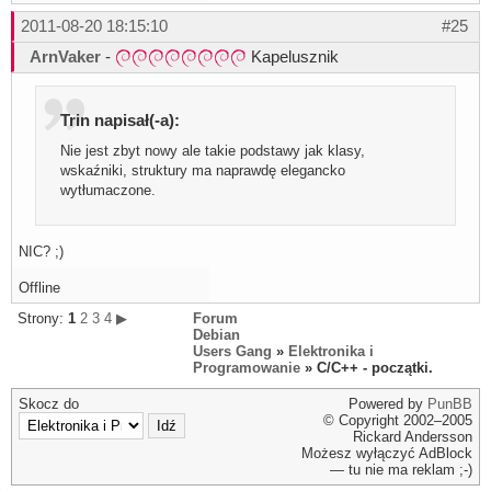
2011-08-20 18:15:10
#25
ArnVaker
-
Kapelusznik
Trin napisał(-a):
Nie jest zbyt nowy ale takie podstawy jak klasy,
wskaźniki, struktury ma naprawdę elegancko
wytłumaczone.
NIC? ;)
Offline
Strony:
1
2
3
4
▶
Forum
Debian
Users Gang
»
Elektronika i
Programowanie
» C/C++ - początki.
Skocz do
Powered by
PunBB
© Copyright 2002–2005
Rickard Andersson
Możesz wyłączyć AdBlock
— tu nie ma reklam ;-)