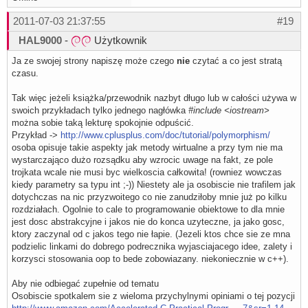
2011-07-03 21:37:55
#19
HAL9000
-
Użytkownik
Ja ze swojej strony napiszę może czego
nie
czytać a co jest stratą
czasu.
Tak więc jeżeli książka/przewodnik nazbyt długo lub w całości używa w
swoich przykładach tylko jednego nagłówka
#include <iostream>
można sobie taką lekturę spokojnie odpuścić.
Przykład ->
http://www.cplusplus.com/doc/tutorial/polymorphism/
osoba opisuje takie aspekty jak metody wirtualne a przy tym nie ma
wystarczająco dużo rozsądku aby wzrocic uwage na fakt, ze pole
trojkata wcale nie musi byc wielkoscia całkowita! (rowniez wowczas
kiedy parametry sa typu int ;-)) Niestety ale ja osobiscie nie trafilem jak
dotychczas na nic przyzwoitego co nie zanudziłoby mnie już po kilku
rozdziałach. Ogolnie to cale to programowanie obiektowe to dla mnie
jest dosc abstrakcyjne i jakos nie do konca uzyteczne, ja jako gosc,
ktory zaczynal od c jakos tego nie łapie. (Jezeli ktos chce sie ze mna
podzielic linkami do dobrego podrecznika wyjasciajacego idee, zalety i
korzysci stosowania oop to bede zobowiazany. niekoniecznie w c++).
Aby nie odbiegać zupełnie od tematu
Osobiscie spotkalem sie z wieloma przychylnymi opiniami o tej pozycji