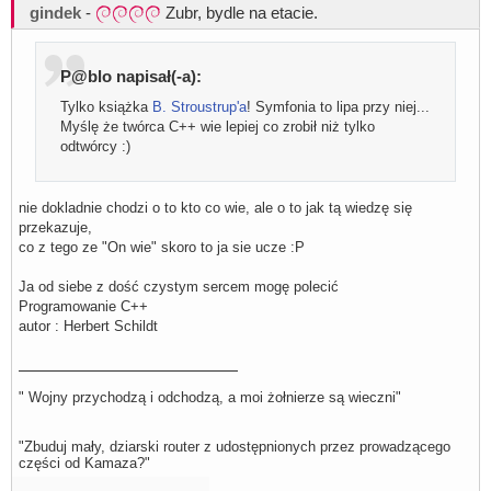
gindek
-
Zubr, bydle na etacie.
P@blo napisał(-a):
Tylko książka
B. Stroustrup'a
! Symfonia to lipa przy niej...
Myślę że twórca C++ wie lepiej co zrobił niż tylko
odtwórcy :)
nie dokladnie chodzi o to kto co wie, ale o to jak tą wiedzę się
przekazuje,
co z tego ze "On wie" skoro to ja sie ucze :P
Ja od siebe z dość czystym sercem mogę polecić
Programowanie C++
autor : Herbert Schildt
" Wojny przychodzą i odchodzą, a moi żołnierze są wieczni"
"Zbuduj mały, dziarski router z udostępnionych przez prowadzącego
części od Kamaza?"