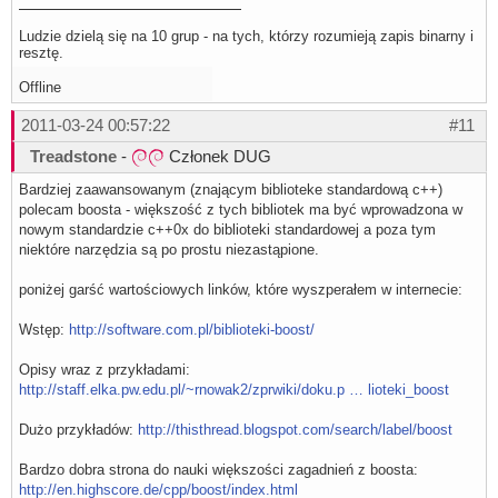
Ludzie dzielą się na 10 grup - na tych, którzy rozumieją zapis binarny i
resztę.
Offline
2011-03-24 00:57:22
#11
Treadstone
-
Członek DUG
Bardziej zaawansowanym (znającym biblioteke standardową c++)
polecam boosta - większość z tych bibliotek ma być wprowadzona w
nowym standardzie c++0x do biblioteki standardowej a poza tym
niektóre narzędzia są po prostu niezastąpione.
poniżej garść wartościowych linków, które wyszperałem w internecie:
Wstęp:
http://software.com.pl/biblioteki-boost/
Opisy wraz z przykładami:
http://staff.elka.pw.edu.pl/~rnowak2/zprwiki/doku.p … lioteki_boost
Dużo przykładów:
http://thisthread.blogspot.com/search/label/boost
Bardzo dobra strona do nauki większości zagadnień z boosta:
http://en.highscore.de/cpp/boost/index.html