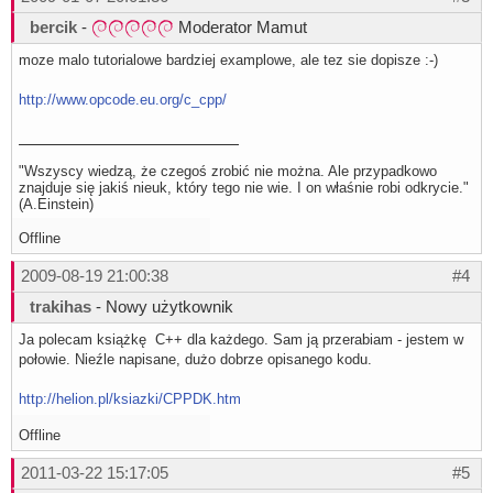
bercik
-
Moderator Mamut
moze malo tutorialowe bardziej examplowe, ale tez sie dopisze :-)
http://www.opcode.eu.org/c_cpp/
"Wszyscy wiedzą, że czegoś zrobić nie można. Ale przypadkowo
znajduje się jakiś nieuk, który tego nie wie. I on właśnie robi odkrycie."
(A.Einstein)
Offline
2009-08-19 21:00:38
#4
trakihas
- Nowy użytkownik
Ja polecam książkę C++ dla każdego. Sam ją przerabiam - jestem w
połowie. Nieźle napisane, dużo dobrze opisanego kodu.
http://helion.pl/ksiazki/CPPDK.htm
Offline
2011-03-22 15:17:05
#5