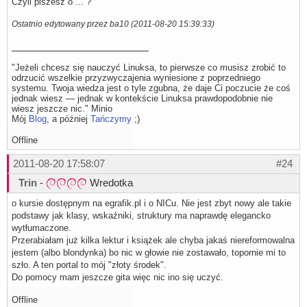
Czyli piszesz o ... ?
Ostatnio edytowany przez ba10 (2011-08-20 15:39:33)
"Jeżeli chcesz się nauczyć Linuksa, to pierwsze co musisz zrobić to
odrzucić wszelkie przyzwyczajenia wyniesione z poprzedniego
systemu. Twoja wiedza jest o tyle zgubna, że daje Ci poczucie że coś
jednak wiesz — jednak w kontekście Linuksa prawdopodobnie nie
wiesz jeszcze nic." Minio
Mój
Blog
, a później
Tańczymy
;)
Offline
2011-08-20 17:58:07
#24
Trin
-
Wredotka
o kursie dostępnym na egrafik.pl i o NICu. Nie jest zbyt nowy ale takie
podstawy jak klasy, wskaźniki, struktury ma naprawdę elegancko
wytłumaczone.
Przerabiałam już kilka lektur i książek ale chyba jakaś niereformowalna
jestem (albo blondynka) bo nic w głowie nie zostawało, topornie mi to
szło. A ten portal to mój "złoty środek".
Do pomocy mam jeszcze gita więc nic ino się uczyć.
Offline