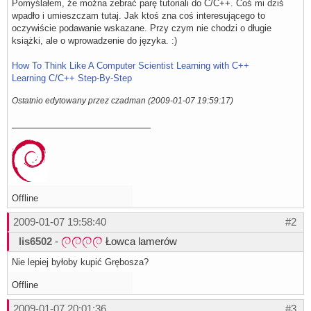
Pomyślałem, że można zebrać parę tutoriali do C/C++. Coś mi dziś
wpadło i umieszczam tutaj. Jak ktoś zna coś interesującego to
oczywiście podawanie wskazane. Przy czym nie chodzi o długie
książki, ale o wprowadzenie do języka. :)
How To Think Like A Computer Scientist Learning with C++
Learning C/C++ Step-By-Step
Ostatnio edytowany przez czadman (2009-01-07 19:59:17)
Offline
2009-01-07 19:58:40
#2
lis6502
-
Łowca lamerów
Nie lepiej byłoby kupić Grębosza?
Offline
2009-01-07 20:01:36
#3