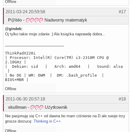
Offline
2011-03-24 20:59:58
#17
P@blo
-
Nadworny matematyk
@gindek:
Oj tylko takie moje zdanie :) Ale książka naprawdę dobra...
ThinkPadX220i
| Procesor: Intel(R) Core(TM) i3-2310M CPU @
2.10GHz |
| Debian: sid | Arch: amd64 | Sound: alsa
|
| No DE | WM: DWM | DM: .bash_profile |
BIOS+MBR |
Offline
2011-06-30 20:57:18
#18
skullman
-
Użytkownik
Nie pasjonuję się C++ od dawna bo mam ciśnienie na D ale swoje trzy
grosze dorzucę:
Thinking in C++
.
Offline