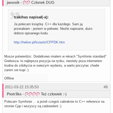
janosik
-
Członek DUG
trakihas napisał(-a):
Ja polecam książkę C++ dla każdego. Sam ją
przerabiam - jestem w połowie. Nieźle napisane, dużo
dobrze opisanego kodu.
http://helion.pl/ksiazki/CPPDK.htm
Musze potwierdzic. Dodatkowo mialem w rekach "Symfonie standard"
Grebosza- to najlepsza pozycja na rynku, niestety poza internetem
trudna do zdobycia w swiezym wydaniu, a warto poczytac chwile
zanim sie kupi :)
Offline
2011-03-22 15:35:53
#6
Piotr3ks
-
Też człowiek :-)
Polecam Symfonie ... a jeżeli czegoś zabraknie to C++ reference na
stronie Cpp i wszyscy są zadowoleni :)