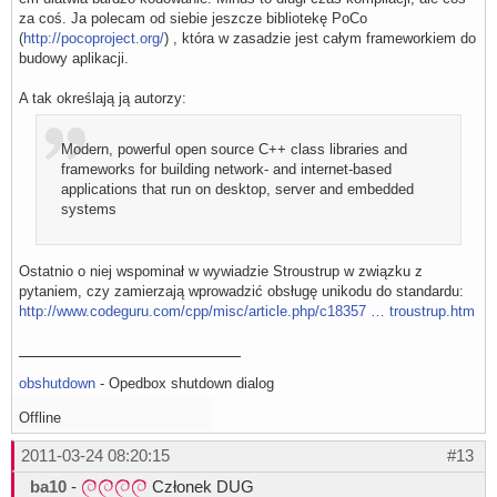
za coś. Ja polecam od siebie jeszcze bibliotekę PoCo
(
http://pocoproject.org/
) , która w zasadzie jest całym frameworkiem do
budowy aplikacji.
A tak określają ją autorzy:
Modern, powerful open source C++ class libraries and
frameworks for building network- and internet-based
applications that run on desktop, server and embedded
systems
Ostatnio o niej wspominał w wywiadzie Stroustrup w związku z
pytaniem, czy zamierzają wprowadzić obsługę unikodu do standardu:
http://www.codeguru.com/cpp/misc/article.php/c18357 … troustrup.htm
obshutdown
- Opedbox shutdown dialog
Offline
2011-03-24 08:20:15
#13
ba10
-
Członek DUG