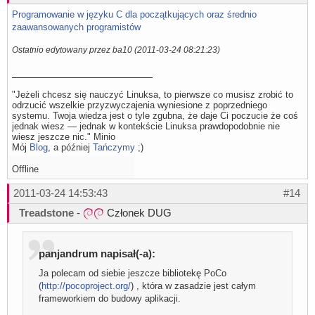
Programowanie w języku C dla początkujących oraz średnio
zaawansowanych programistów
Ostatnio edytowany przez ba10 (2011-03-24 08:21:23)
"Jeżeli chcesz się nauczyć Linuksa, to pierwsze co musisz zrobić to
odrzucić wszelkie przyzwyczajenia wyniesione z poprzedniego
systemu. Twoja wiedza jest o tyle zgubna, że daje Ci poczucie że coś
jednak wiesz — jednak w kontekście Linuksa prawdopodobnie nie
wiesz jeszcze nic." Minio
Mój
Blog
, a później
Tańczymy
;)
Offline
2011-03-24 14:53:43
#14
Treadstone
-
Członek DUG
panjandrum napisał(-a):
Ja polecam od siebie jeszcze bibliotekę PoCo
(
http://pocoproject.org/
) , która w zasadzie jest całym
frameworkiem do budowy aplikacji.