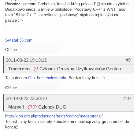
Również polecam Grębosza, książki którą poleca P@blo nie czytałem.
Dodatkowo siedzi u mnie w bibliotece "Podstawy C++" z WNT, jako
taka "Biblia C++" - określenie "podstawy" nijak do tej książki nie
pasuje : >
Swistak35.com
Offline
2011-03-22 19:13:11
#9
Tracerneo
-
Członek Drużyny Użytkowników Gentoo
To ja dodam
C++ bez cholesterolu
. Bardzo fajny kurs. :)
Offline
2011-03-22 23:30:10
#10
Marvell
-
Członek DUG
http://xion.org.pl/productions/texts/coding/megatutorial/
To jest fajny kurs, niestety zabrakło mi mobilacji żeby go przerobić do
końca;)