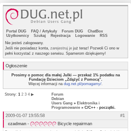
Portal DUG
FAQ
/
Artykuły
Forum DUG
ChatBox
Użytkownicy
Szukaj
Rejestracja
Logowanie
RSS
Nie jesteś zalogowany.
Jeśli nie posiadasz konta,
zarejestruj je
już teraz! Pozwoli Ci ono w
pełni korzystać z naszego serwisu. Spamerom dziękujemy!
Ogłoszenie
Prosimy o pomoc dla małej Julki — przekaż 1% podatku na
Fundację Dzieciom „Zdążyć z Pomocą”.
Więcej informacji na
dug.net.pl/pomagamy/
.
Strony:
1
2
3
4
▶
Forum
Debian
Users Gang
»
Elektronika i
Programowanie
» C/C++ - początki.
2009-01-07 19:55:58
#1
czadman
-
Bicycle repairman