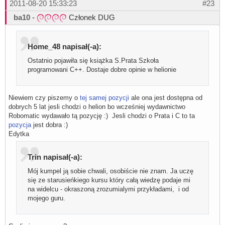
2011-08-20 15:33:23
#23
ba10
-
Członek DUG
Home_48 napisał(-a):
Ostatnio pojawiła się książka S.Prata Szkoła
programowani C++. Dostaje dobre opinie w helionie
Niewiem czy piszemy o
tej samej pozycji
ale ona jest dostępna od
dobrych 5 lat jesli chodzi o helion bo wcześniej wydawnictwo
Robomatic wydawało tą pozycję :) Jesli chodzi o Prata i C to ta
pozycja
jest dobra :)
Edytka
Trin napisał(-a):
Mój kumpel ją sobie chwali, osobiście nie znam. Ja uczę
się ze starusieńkiego kursu który całą wiedzę podaje mi
na widelcu - okraszoną zrozumialymi przykładami, i od
mojego guru.