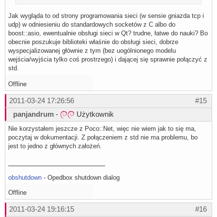
Jak wygląda to od strony programowania sieci (w sensie gniazda tcp i
udp) w odniesieniu do standardowych socketów z C albo do
boost::asio, ewentualnie obsługi sieci w Qt? trudne, łatwe do nauki? Bo
obecnie poszukuje biblioteki właśnie do obsługi sieci, dobrze
wyspecjalizowanej głównie z tym (bez uogólnionego modelu
wejścia/wyjścia tylko coś prostrzego) i dającej się sprawnie połączyć z
std.
Offline
2011-03-24 17:26:56
#15
panjandrum
-
Użytkownik
Nie korzystałem jeszcze z Poco::Net, więc nie wiem jak to się ma,
poczytaj w dokumentacji. Z połączeniem z std nie ma problemu, bo
jest to jedno z głównych założeń.
obshutdown
- Opedbox shutdown dialog
Offline
2011-03-24 19:16:15
#16