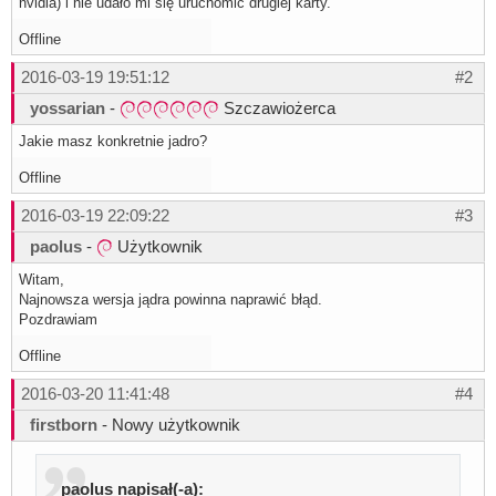
nvidia) i nie udało mi się uruchomić drugiej karty.
Offline
2016-03-19 19:51:12
#2
yossarian
-
Szczawiożerca
Jakie masz konkretnie jadro?
Offline
2016-03-19 22:09:22
#3
paolus
-
Użytkownik
Witam,
Najnowsza wersja jądra powinna naprawić błąd.
Pozdrawiam
Offline
2016-03-20 11:41:48
#4
firstborn
- Nowy użytkownik
paolus napisał(-a):