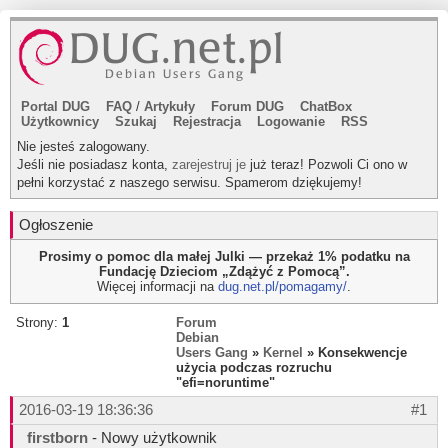
Portal DUG
FAQ
/
Artykuły
Forum DUG
ChatBox
Użytkownicy
Szukaj
Rejestracja
Logowanie
RSS
Nie jesteś zalogowany.
Jeśli nie posiadasz konta,
zarejestruj je
już teraz! Pozwoli Ci ono w
pełni korzystać z naszego serwisu. Spamerom dziękujemy!
Ogłoszenie
Prosimy o pomoc dla małej Julki — przekaż 1% podatku na
Fundację Dzieciom „Zdążyć z Pomocą”.
Więcej informacji na
dug.net.pl/pomagamy/
.
Strony:
1
Forum
Debian
Users Gang
»
Kernel
» Konsekwencje
użycia podczas rozruchu
"efi=noruntime"
2016-03-19 18:36:36
#1
firstborn
- Nowy użytkownik