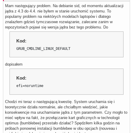
Mam następujący problem. Na debianie sid, od momentu aktualizacji
jądra z 4.3 do 4.4. nie byłem w stanie uruchomić systemu. To
popularny problem na niektórych modelach laptopów i dlatego
znalazłem gdzieś tymczasowe rozwiązanie, zalecane zanim w
repozytoriach pojawi się wersja jądra bez tego problemu. Do
Kod:
GRUB_CMDLINE_LINUX_DEFAULT
dopisałem
Kod:
efi=noruntime
Chodzi mi teraz o następującą kwestię. System uruchamia się i
teoretycznie działa normalnie, ale chciałbym wiedzieć, jakie
konsekwencje ma uruchamianie jądra z tym parametrem. Czy mogło to
mieć wpływ na fakt, że przełączanie kart graficznych w technologii
optimus (bumblebee) przestało działać? Spędziłem kilka godzin na
próbach ponownej instalacji bumblebee w obu opcjach (nouveau i