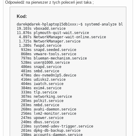
Odpowiedź na pierwszer z tych poleceń jest taka ;
Kod:
darek@darek-hplaptop15db1xxx:~$ systemd-analyze blame

19.103s vboxadd.service

11.876s plymouth-quit-wait.service

 4.897s NetworkManager-wait-online.service

 1.725s NetworkManager.service

 1.280s fwupd.service

  932ms snapd.seeded.service

  868ms vmware-tools.service

  797ms blueman-mechanism.service

  528ms user@1000.service

  486ms snapd.service

  481ms smbd.service

  479ms dev-nvme0n1p5.device

  416ms udisks2.service

  404ms iwatch.service

  384ms exim4.service

  333ms tlp.service

  307ms networking.service

  285ms polkit.service

  283ms nmbd.service

  268ms avahi-daemon.service

  256ms lvm2-monitor.service

  247ms upower.service

  240ms dbus.service

  210ms systemd-udev-trigger.service

  201ms dpkg-db-backup.service

  198ms accounts-daemon.service
