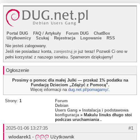
Portal DUG
FAQ
/
Artykuły
Forum DUG
ChatBox
Użytkownicy
Szukaj
Rejestracja
Logowanie
RSS
Nie jesteś zalogowany.
Jeśli nie posiadasz konta,
zarejestruj je
już teraz! Pozwoli Ci ono w
pełni korzystać z naszego serwisu. Spamerom dziękujemy!
Ogłoszenie
Prosimy o pomoc dla małej Julki — przekaż 1% podatku na
Fundację Dzieciom „Zdążyć z Pomocą”.
Więcej informacji na
dug.net.pl/pomagamy/
.
Strony:
1
Forum
Debian
Users Gang
»
Instalacja i podstawowa
konfiguracja
» Makulu linuks długo stoi
podczas uruchamiania .
2025-01-06 13:27:35
#1
wlodarek1
-
Użytkownik