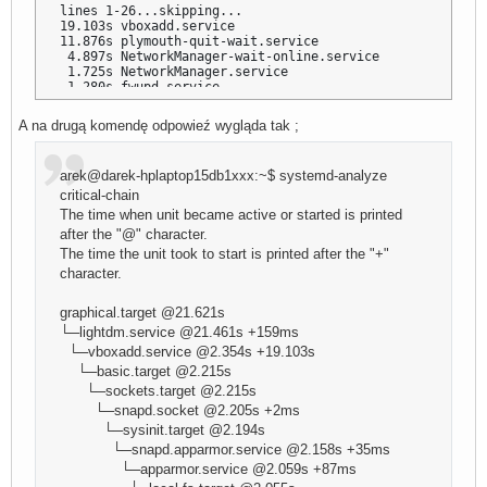
lines 1-26...skipping...

19.103s vboxadd.service

11.876s plymouth-quit-wait.service

 4.897s NetworkManager-wait-online.service

 1.725s NetworkManager.service

 1.280s fwupd.service

  932ms snapd.seeded.service

  868ms vmware-tools.service

A na drugą komendę odpowieź wygląda tak ;
  797ms blueman-mechanism.service

  528ms user@1000.service

  486ms snapd.service

arek@darek-hplaptop15db1xxx:~$ systemd-analyze
  481ms smbd.service

  479ms dev-nvme0n1p5.device

critical-chain
  416ms udisks2.service

The time when unit became active or started is printed
  404ms iwatch.service

after the "@" character.
  384ms exim4.service

The time the unit took to start is printed after the "+"
  333ms tlp.service

  307ms networking.service

character.
  285ms polkit.service

  283ms nmbd.service

graphical.target @21.621s
  268ms avahi-daemon.service

  256ms lvm2-monitor.service

└─lightdm.service @21.461s +159ms
  247ms upower.service

└─vboxadd.service @2.354s +19.103s
  240ms dbus.service

└─basic.target @2.215s
  210ms systemd-udev-trigger.service

└─sockets.target @2.215s
  201ms dpkg-db-backup.service

  198ms accounts-daemon.service

└─snapd.socket @2.205s +2ms
  197ms ModemManager.service

└─sysinit.target @2.194s
  188ms switcheroo-control.service

└─snapd.apparmor.service @2.158s +35ms
  182ms cryptmount.service

  179ms run-rpc_pipefs.mount

└─apparmor.service @2.059s +87ms
  171ms winbind.service
