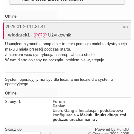
  37ms systemd-timesyncd.service

  36ms modprobe@drm.service

  29ms home.mount

  20ms systemd-modules-load.service

Offline
  19ms wpa_supplicant.service

  16ms alsa-restore.service

2025-01-20 11:31:41
#5
  16ms cups.service

  15ms NetworkManager.service

wlodarek1
-
Użytkownik
  15ms systemd-tmpfiles-setup.service

  14ms modprobe@fuse.service

  14ms systemd-tmpfiles-setup-dev.service

Usunąłem plymouth i snap d ale to mało pomogło nadal ta dystrybucja
  13ms dev-hugepages.mount

makulu miała przestój podczas startu.
  13ms systemd-sysctl.service

Zmieniłem więc dystrybucja na inną : Ubuntu studio .
  13ms dev-mqueue.mount

  12ms lightdm.service

W tym distro opisany na początku problem nie występuje ....
  12ms sys-kernel-debug.mount

  12ms sys-kernel-tracing.mount

  11ms boot-efi.mount

  11ms kmod-static-nodes.service

System operacyjny ma być dla ludzi, a nie ludzie dla systemu
  10ms modprobe@configfs.service

operacyjnego.
  10ms systemd-binfmt.service

  10ms systemd-random-seed.service

Offline
   9ms systemd-remount-fs.service

   9ms systemd-sysusers.service

Strony:
1
Forum
   9ms systemd-update-utmp.service

   9ms systemd-tmpfiles-clean.service

Debian
   7ms systemd-user-sessions.service

Users Gang
»
Instalacja i podstawowa
   6ms user-runtime-dir@1000.service

konfiguracja
» Makulu linuks długo stoi
   5ms systemd-update-utmp-runlevel.service

podczas uruchamiania .
   5ms ifupdown-pre.service

   4ms proc-sys-fs-binfmt_misc.mount

Skocz do
Powered by
PunBB
   4ms systemd-rfkill.service

© Copyright 2002–2005