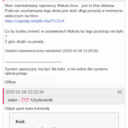
Mam zainstalowany najnowszy Makulu linux , jest to klon debiana .
Podczas uruchamiania tego distra jest dość długi przestój w momencie
widocznym na fotce .
https://zapodaj.net/plik-n5a2TvJ1vX
Co by trzeba zmienić w ustawieniach Makulu by tego przestoju nie było
?
Z góry dzięki za porady .
Ostatnio edytowany przez wlodarek1 (2025-01-06 13:28:56)
System operacyjny ma być dla ludzi, a nie ludzie dla systemu
operacyjnego.
Offline
2025-01-08 22:22:34
#2
seler
-
Użytkownik
Odpal spod roota komendę
Kod: