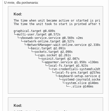
U mnie, dla porównania:
Kod:
The time when unit became active or started is printed a
The time the unit took to start is printed after the "+"
graphical.target @8.609s

└─multi-user.target @8.572s

  └─vboxweb-service.service @8.569s +2ms

    └─network-online.target @8.527s

      └─NetworkManager-wait-online.service @2.338s +6.187
        └─basic.target @2.091s

          └─sockets.target @2.090s

            └─cups.socket @2.261s

              └─sysinit.target @2.087s

                └─apparmor.service @1.950s +136ms

                  └─local-fs.target @1.923s

                    └─run-credentials-systemd\x2dtmpfile
                      └─local-fs-pre.target @257ms

                        └─keyboard-setup.service @180ms +
                          └─systemd-journald.socket @177m
                            └─system.slice @146ms

                              └─-.slice @146ms
Kod: