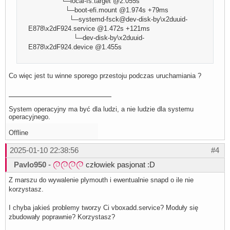
└─local-fs.target @2.055s
  165ms systemd-timedated.service

└─boot-efi.mount @1.974s +79ms
  159ms lightdm.service

└─systemd-fsck@dev-disk-by\x2duuid-
  154ms systemd-journald.service

  151ms rsyslog.service

E878\x2dF924.service @1.472s +121ms
  150ms systemd-logind.service

└─dev-disk-by\x2duuid-
  149ms systemd-modules-load.service

E878\x2dF924.device @1.455s
  148ms systemd-hostnamed.service

  140ms systemd-udevd.service

  137ms wpa_supplicant.service

  128ms mintsystem.service

Co więc jest tu winne sporego przestoju podczas uruchamiania ?
  125ms lm-sensors.service
System operacyjny ma być dla ludzi, a nie ludzie dla systemu
operacyjnego.
Offline
2025-01-10 22:38:56
#4
Pavlo950
-
człowiek pasjonat :D
Z marszu do wywalenie plymouth i ewentualnie snapd o ile nie
korzystasz.
I chyba jakieś problemy tworzy Ci vboxadd.service? Moduły się
zbudowały poprawnie? Korzystasz?