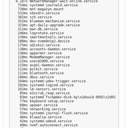
6.187s NetworkManager-wait-online.service

 754ms systemd-journald.service

 728ms mnt-magazyn.mount

 532ms vboxdrv.service

 381ms ssh.service

 352ms blueman-mechanism.service

 323ms apt-daily-upgrade.service

 311ms man-db.service

 246ms logrotate.service

 239ms smartmontools.service

 180ms dev-nvme0n1p2.device

 175ms udisks2.service

 138ms accounts-daemon.service

 136ms apparmor.service

 128ms ModemManager.service

 122ms user@1000.service

 115ms avahi-daemon.service

 112ms polkit.service

 111ms bluetooth.service

 106ms dbus.service

 104ms systemd-udev-trigger.service

 102ms systemd-logind.service

 101ms lm-sensors.service

  85ms e2scrub_reap.service

  83ms systemd-fsck@dev-disk-by\x2duuid-9D92\x2d0180.serv
  77ms keyboard-setup.service

  68ms upower.service

  57ms networking.service

  55ms systemd-journal-flush.service

  46ms bluealsa.service

  42ms systemd-udevd.service

  40ms nvmf-autoconnect.service
