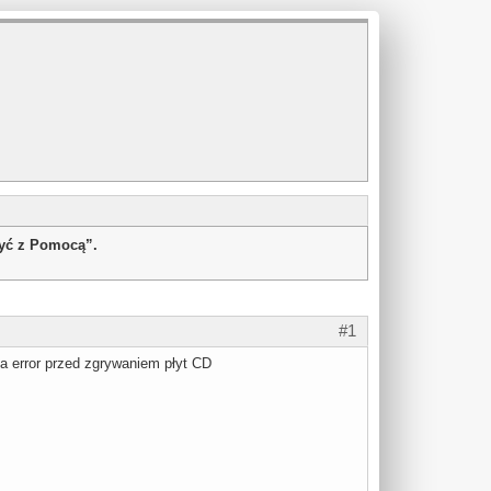
żyć z Pomocą”.
#1
a error przed zgrywaniem płyt CD