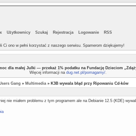
x
Użytkownicy
Szukaj
Rejestracja
Logowanie
RSS
li Ci ono w pełni korzystać z naszego serwisu. Spamerom dziękujemy!
oc dla małej Julki — przekaż 1% podatku na Fundację Dzieciom „Zdą
Więcej informacji na
dug.net.pl/pomagamy/
.
Users Gang
»
Multimedia
» K3B wywala błąd przy Ripowaniu Cd-ków
iej nie miałem problemu z tym programem ale na Debianie 12.5 (KDE) wywal
oia