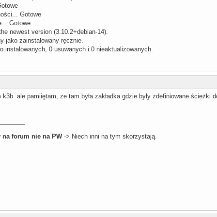
 Gotowe
ości... Gotowe
nie... Gotowe
 the newest version (3.10.2+debian-14).
y jako zainstalowany ręcznie.
o instalowanych, 0 usuwanych i 0 nieaktualizowanych.
m k3b ale pamiiętam, ze tam była zakładka gdzie były zdefiniowane ścieżki
 na forum nie na PW
-> Niech inni na tym skorzystają.