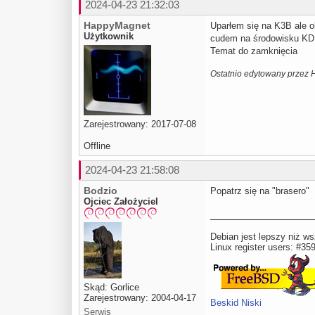
2024-04-23 21:32:03
HappyMagnet
Uparłem się na K3B ale o
Użytkownik
cudem na środowisku KDE
Temat do zamknięcia
Ostatnio edytowany przez
Zarejestrowany: 2017-07-08
Offline
2024-04-23 21:58:08
Bodzio
Popatrz się na "brasero"
Ojciec Założyciel
Debian jest lepszy niż ws
Linux register users: #35
Skąd: Gorlice
Zarejestrowany: 2004-04-17
Beskid Niski
Serwis