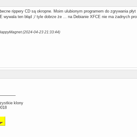
becne rippery CD są okropne. Moim ulubionym programem do zgrywania płyt 
 wywala ten błąd ;/ tyle dobrze że ... na Debianie XFCE nie ma żadnych
 HappyMagnet (2024-04-23 21:33:44)
zystkie klony
9018