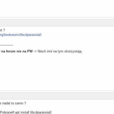
et ?
org/bookworm/libcdparanoia0
 na forum nie na PW
-> Niech inni na tym skorzystają.
le nadal to samo ?
obrane# apt install libcdparanoia0