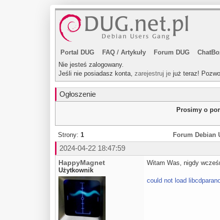
Portal DUG
FAQ
/
Artykuły
Forum DUG
ChatBo
Nie jesteś zalogowany.
Jeśli nie posiadasz konta,
zarejestruj je
już teraz! Pozwo
Ogłoszenie
Prosimy o pom
Strony:
1
Forum Debian 
2024-04-22 18:47:59
HappyMagnet
Witam Was, nigdy wcześn
Użytkownik
could not load libcdparan