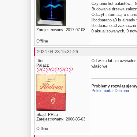
Czytanie list pakietów...
Budowanie drzewa zależn
Odczyt informacji o sta
libcdparanoia0 is already
libcdparanoia0 zaznaczon
Zarejestrowany: 2017-07-08
0 aktualizowanych, 0 now
Offline
2024-04-23 15:31:26
ilin
Od wielu lat nie używałe
Palacz
właściwe.
Problemy rozwiązujemy
Polski portal Debiana
Skąd: PRLu
Zarejestrowany: 2006-05-03
Offline