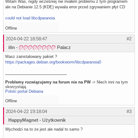
Witam Was, nigdy wcześniej nie miałem problemu z tym programem
ale na Debianie 12.5 (KDE) wywala error przed zgrywaniem płyt CD
could not load libcdparanoia
Offline
2024-04-22 18:58:47
#2
ilin
-
Palacz
Masz zainstalowany pakiet ?
https://packages.debian.org/bookworm/libcdparanoia0
Problemy rozwiązujemy na forum nie na PW
-> Niech inni na tym
skorzystają.
Polski portal Debiana
Offline
2024-04-22 19:18:04
#3
HappyMagnet
- Użytkownik
Wychodzi na to że jest ale nadal to samo ?