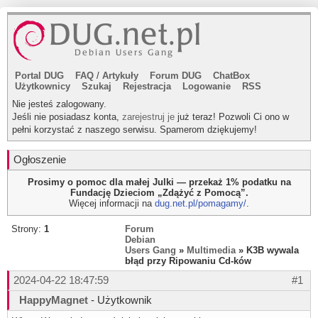
Portal DUG
FAQ
/
Artykuły
Forum DUG
ChatBox
Użytkownicy
Szukaj
Rejestracja
Logowanie
RSS
Nie jesteś zalogowany.
Jeśli nie posiadasz konta,
zarejestruj je
już teraz! Pozwoli Ci ono w
pełni korzystać z naszego serwisu. Spamerom dziękujemy!
Ogłoszenie
Prosimy o pomoc dla małej Julki — przekaż 1% podatku na
Fundację Dzieciom „Zdążyć z Pomocą”.
Więcej informacji na
dug.net.pl/pomagamy/
.
Strony:
1
Forum
Debian
Users Gang
»
Multimedia
» K3B wywala
błąd przy Ripowaniu Cd-ków
2024-04-22 18:47:59
#1
HappyMagnet
- Użytkownik