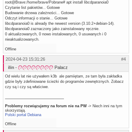
root@Brave:/home/brave/Pobrane# apt install libcdparanoia0
Czytanie list pakietów... Gotowe
Budowanie drzewa zależności... Gotowe
Odczyt informacji o stanie... Gotowe
libcdparanoia0 is already the newest version (3.10.2+debian-14).
libcdparanoia0 zaznaczony jako zainstalowany ręcznie.
0 aktualizowanych, 0 nowo instalowanych, 0 usuwanych i 0
nieaktualizowanych.
Offline
2024-04-23 15:31:26
#4
ilin
-
Palacz
Od wielu lat nie używałem k3b ale pamiiętam, ze tam była zakładka
gdzie były zdefiniowane ścieżki do programów zewnętrznych. Zobacz
czy są i czy są właściwe.
Problemy rozwiązujemy na forum nie na PW
-> Niech inni na tym
skorzystają.
Polski portal Debiana
Offline