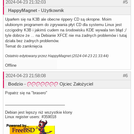
2024-04-23 21:32:03
#5
HappyMagnet
- Użytkownik
Uparłem się na K3B ale obecne rippery CD są okropne. Moim
ulubionym programem do zgrywania płyt CD dla systemu Linux jest
czcigodny K3B i jakimś cudem na środowisku KDE wywala ten błąd ;/
tyle dobrze że ... na Debianie XFCE nie ma żadnych problemów i tutaj
działa bez żadnych problemów.
Temat do zamknięcia
Ostatnio edytowany przez HappyMagnet (2024-04-23 21:33:44)
Offline
2024-04-23 21:58:08
#6
Bodzio
-
Ojciec Założyciel
Popatrz się na "brasero"
Debian jest lepszy niż wszystkie klony
Linux register users: #359018