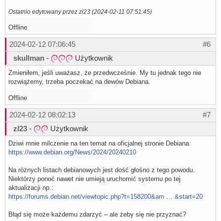
Ostatnio edytowany przez zl23 (2024-02-11 07:51:45)
Offline
2024-02-12 07:06:45
#6
skullman
-
Użytkownik
Zmieniłem, jeśli uważasz, że przedwcześnie. My tu jednak tego nie
rozwiążemy, trzeba poczekać na dewów Debiana.
Offline
2024-02-12 08:02:13
#7
zl23
-
Użytkownik
Dziwi mnie milczenie na ten temat na oficjalnej stronie Debiana:
https://www.debian.org/News/2024/20240210
Na różnych listach debianowych jest dość głośno z tego powodu.
Niektórzy ponoć nawet nie umieją uruchomić systemu po tej
aktualizacji np.:
https://forums.debian.net/viewtopic.php?t=158200&am … &start=20
Błąd się może każdemu zdarzyć – ale żeby się nie przyznać?