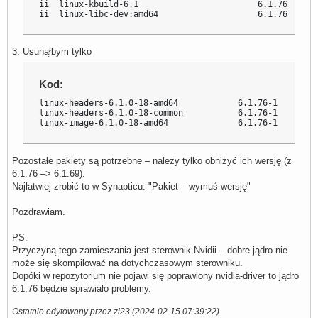
ii  linux-kbuild-6.1                        6.1.76-1    
ii  linux-libc-dev:amd64                    6.1.76-1    
3. Usunąłbym tylko
Kod:
linux-headers-6.1.0-18-amd64            6.1.76-1        
linux-headers-6.1.0-18-common           6.1.76-1

linux-image-6.1.0-18-amd64              6.1.76-1
Pozostałe pakiety są potrzebne – należy tylko obniżyć ich wersję (z
6.1.76 –> 6.1.69).
Najłatwiej zrobić to w Synapticu: "Pakiet – wymuś wersję"
Pozdrawiam.
PS.
Przyczyną tego zamieszania jest sterownik Nvidii – dobre jądro nie
może się skompilować na dotychczasowym sterowniku.
Dopóki w repozytorium nie pojawi się poprawiony nvidia-driver to jądro
6.1.76 będzie sprawiało problemy.
Ostatnio edytowany przez zl23 (2024-02-15 07:39:22)