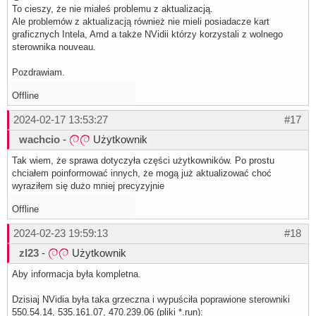
To cieszy, że nie miałeś problemu z aktualizacją.
Ale problemów z aktualizacją również nie mieli posiadacze kart
graficznych Intela, Amd a także NVidii którzy korzystali z wolnego
sterownika nouveau.
Pozdrawiam.
Offline
2024-02-17 13:53:27
#17
wachcio
-
Użytkownik
Tak wiem, że sprawa dotyczyła części użytkowników. Po prostu
chciałem poinformować innych, że mogą już aktualizować choć
wyraziłem się dużo mniej precyzyjnie
Offline
2024-02-23 19:59:13
#18
zl23
-
Użytkownik
Aby informacja była kompletna.
Dzisiaj NVidia była taka grzeczna i wypuściła poprawione sterowniki
550.54.14, 535.161.07, 470.239.06 (pliki *.run):