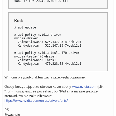
sob, 17 lut 2024, 07:01:02 CET
Kod:
# apt update

# apt policy nvidia-driver

nvidia-driver:

  Zainstalowana: 525.147.05-4~deb12u1

  Kandydująca:   525.147.05-7~deb12u1

# apt policy nvidia-tesla-470-driver

nvidia-tesla-470-driver:

  Zainstalowana: (brak)

  Kandydująca:   470.223.02-4~deb12u1
W moim przypadku aktualizacja przebiegła poprawnie.
Osoby korzystające ze sterownika ze strony
www.nvidia.com
(plik
*.run) muszą jeszcze poczekać, bo NVidia na narazie jeszcze
sterowników nie zaktualizowała:
https://www.nvidia.com/en-us/drivers/unix/
PS.
@wachcio