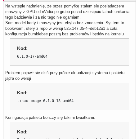
Na wstępie nadmienię, że przez pomyłkę stałem się posiadaczem
maszyny z GPU od nVidia po grubo ponad dziesięciu latach unikania
tego badziewia i za nic tego nie ogarniam.
Sam model karty i maszyny jest chyba bez znaczenia. System to
bookworm, stery z repo w wersji 525.147.05-4~deb12u1 a cała
konfiguracja bumblebee poszłą bez problemów i będów na kernelu
Kod:
6.1.0-17-amd64
Problem pojawił się dziś przy próbie aktualizacji systemu i pakietu
jądra do wersji
Kod:
linux-image-6.1.0-18-amd64
Konfiguracja pakietu kończy się takimi kwiatkami:
Kod: