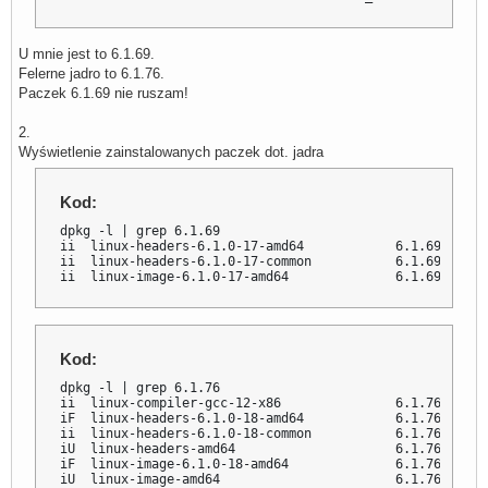
U mnie jest to 6.1.69.
Felerne jadro to 6.1.76.
Paczek 6.1.69 nie ruszam!
2.
Wyświetlenie zainstalowanych paczek dot. jadra
Kod:
dpkg -l | grep 6.1.69

ii  linux-headers-6.1.0-17-amd64            6.1.69-1    
ii  linux-headers-6.1.0-17-common           6.1.69-1    
ii  linux-image-6.1.0-17-amd64              6.1.69-1    
Kod:
dpkg -l | grep 6.1.76

ii  linux-compiler-gcc-12-x86               6.1.76-1    
iF  linux-headers-6.1.0-18-amd64            6.1.76-1    
ii  linux-headers-6.1.0-18-common           6.1.76-1    
iU  linux-headers-amd64                     6.1.76-1    
iF  linux-image-6.1.0-18-amd64              6.1.76-1    
iU  linux-image-amd64                       6.1.76-1    