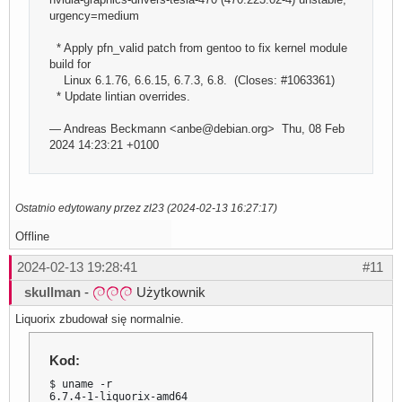
urgency=medium
* Apply pfn_valid patch from gentoo to fix kernel module
build for
Linux 6.1.76, 6.6.15, 6.7.3, 6.8. (Closes: #1063361)
* Update lintian overrides.
— Andreas Beckmann <anbe@debian.org> Thu, 08 Feb
2024 14:23:21 +0100
Ostatnio edytowany przez zl23 (2024-02-13 16:27:17)
Offline
2024-02-13 19:28:41
#11
skullman
-
Użytkownik
Liquorix zbudował się normalnie.
Kod:
$ uname -r

6.7.4-1-liquorix-amd64