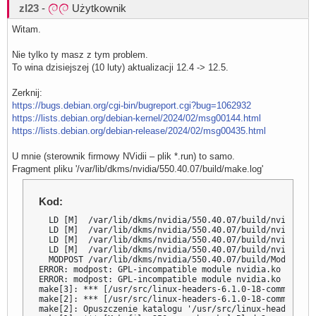
zl23
-
Użytkownik
Witam.
Nie tylko ty masz z tym problem.
To wina dzisiejszej (10 luty) aktualizacji 12.4 -> 12.5.
Zerknij:
https://bugs.debian.org/cgi-bin/bugreport.cgi?bug=1062932
https://lists.debian.org/debian-kernel/2024/02/msg00144.html
https://lists.debian.org/debian-release/2024/02/msg00435.html
U mnie (sterownik firmowy NVidii – plik *.run) to samo.
Fragment pliku '/var/lib/dkms/nvidia/550.40.07/build/make.log'
Kod:
  LD [M]  /var/lib/dkms/nvidia/550.40.07/build/nvidia-mod
  LD [M]  /var/lib/dkms/nvidia/550.40.07/build/nvidia-drm
  LD [M]  /var/lib/dkms/nvidia/550.40.07/build/nvidia-pee
  LD [M]  /var/lib/dkms/nvidia/550.40.07/build/nvidia-uvm
  MODPOST /var/lib/dkms/nvidia/550.40.07/build/Module.sym
ERROR: modpost: GPL-incompatible module nvidia.ko uses G
ERROR: modpost: GPL-incompatible module nvidia.ko uses G
make[3]: *** [/usr/src/linux-headers-6.1.0-18-common/scr
make[2]: *** [/usr/src/linux-headers-6.1.0-18-common/Mak
make[2]: Opuszczenie katalogu '/usr/src/linux-headers-6.