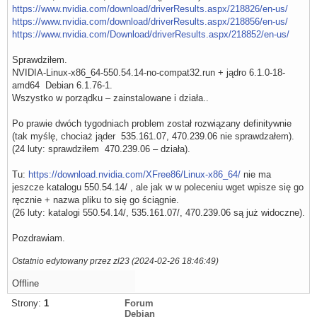
https://www.nvidia.com/download/driverResults.aspx/218826/en-us/
https://www.nvidia.com/download/driverResults.aspx/218856/en-us/
https://www.nvidia.com/Download/driverResults.aspx/218852/en-us/
Sprawdziłem.
NVIDIA-Linux-x86_64-550.54.14-no-compat32.run + jądro 6.1.0-18-
amd64 Debian 6.1.76-1.
Wszystko w porządku – zainstalowane i działa..
Po prawie dwóch tygodniach problem został rozwiązany definitywnie
(tak myślę, chociaż jąder 535.161.07, 470.239.06 nie sprawdzałem).
(24 luty: sprawdziłem 470.239.06 – działa).
Tu:
https://download.nvidia.com/XFree86/Linux-x86_64/
nie ma
jeszcze katalogu 550.54.14/ , ale jak w w poleceniu wget wpisze się go
ręcznie + nazwa pliku to się go ściągnie.
(26 luty: katalogi 550.54.14/, 535.161.07/, 470.239.06 są już widoczne).
Pozdrawiam.
Ostatnio edytowany przez zl23 (2024-02-26 18:46:49)
Offline
Strony:
1
Forum
Debian