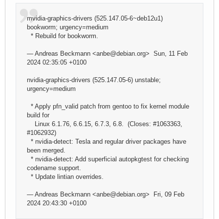
mvidia-graphics-drivers (525.147.05-6~deb12u1)
bookworm; urgency=medium
* Rebuild for bookworm.
— Andreas Beckmann <anbe@debian.org> Sun, 11 Feb
2024 02:35:05 +0100
nvidia-graphics-drivers (525.147.05-6) unstable;
urgency=medium
* Apply pfn_valid patch from gentoo to fix kernel module
build for
Linux 6.1.76, 6.6.15, 6.7.3, 6.8. (Closes: #1063363,
#1062932)
* nvidia-detect: Tesla and regular driver packages have
been merged.
* nvidia-detect: Add superficial autopkgtest for checking
codename support.
* Update lintian overrides.
— Andreas Beckmann <anbe@debian.org> Fri, 09 Feb
2024 20:43:30 +0100