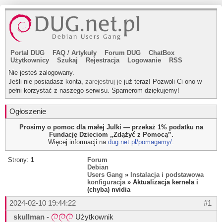
Portal DUG
FAQ
/
Artykuły
Forum DUG
ChatBox
Użytkownicy
Szukaj
Rejestracja
Logowanie
RSS
Nie jesteś zalogowany.
Jeśli nie posiadasz konta,
zarejestruj je
już teraz! Pozwoli Ci ono w
pełni korzystać z naszego serwisu. Spamerom dziękujemy!
Ogłoszenie
Prosimy o pomoc dla małej Julki — przekaż 1% podatku na
Fundację Dzieciom „Zdążyć z Pomocą”.
Więcej informacji na
dug.net.pl/pomagamy/
.
Strony:
1
Forum
Debian
Users Gang
»
Instalacja i podstawowa
konfiguracja
» Aktualizacja kernela i
(chyba) nvidia
2024-02-10 19:44:22
#1
skullman
-
Użytkownik