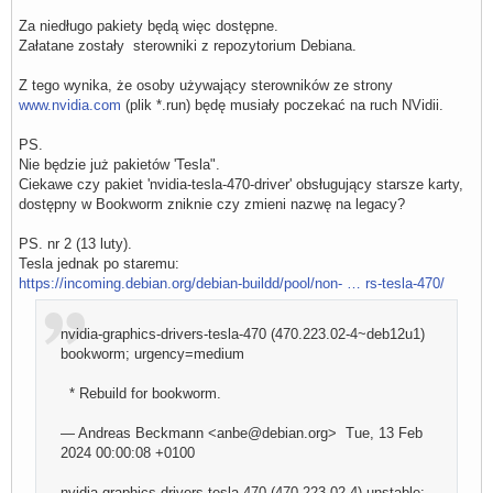
Za niedługo pakiety będą więc dostępne.
Załatane zostały sterowniki z repozytorium Debiana.
Z tego wynika, że osoby używający sterowników ze strony
www.nvidia.com
(plik *.run) będę musiały poczekać na ruch NVidii.
PS.
Nie będzie już pakietów 'Tesla".
Ciekawe czy pakiet 'nvidia-tesla-470-driver' obsługujący starsze karty,
dostępny w Bookworm zniknie czy zmieni nazwę na legacy?
PS. nr 2 (13 luty).
Tesla jednak po staremu:
https://incoming.debian.org/debian-buildd/pool/non- … rs-tesla-470/
nvidia-graphics-drivers-tesla-470 (470.223.02-4~deb12u1)
bookworm; urgency=medium
* Rebuild for bookworm.
— Andreas Beckmann <anbe@debian.org> Tue, 13 Feb
2024 00:00:08 +0100
nvidia-graphics-drivers-tesla-470 (470.223.02-4) unstable;