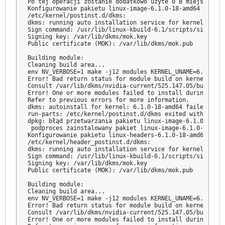
Po tej operacji zostanie dodatkowo użyte 0 B miejsca na d
Konfigurowanie pakietu linux-image-6.1.0-18-amd64 (6.1.76
/etc/kernel/postinst.d/dkms:

dkms: running auto installation service for kernel 6.1.0
Sign command: /usr/lib/linux-kbuild-6.1/scripts/sign-file
Signing key: /var/lib/dkms/mok.key

Public certificate (MOK): /var/lib/dkms/mok.pub

Building module:

Cleaning build area...

env NV_VERBOSE=1 make -j12 modules KERNEL_UNAME=6.1.0-18
Error! Bad return status for module build on kernel: 6.1
Consult /var/lib/dkms/nvidia-current/525.147.05/build/ma
Error! One or more modules failed to install during autoi
Refer to previous errors for more information.

dkms: autoinstall for kernel: 6.1.0-18-amd64 failed!

run-parts: /etc/kernel/postinst.d/dkms exited with retur
dpkg: błąd przetwarzania pakietu linux-image-6.1.0-18-am
 podproces zainstalowany pakiet linux-image-6.1.0-18-amd
Konfigurowanie pakietu linux-headers-6.1.0-18-amd64 (6.1
/etc/kernel/header_postinst.d/dkms:

dkms: running auto installation service for kernel 6.1.0
Sign command: /usr/lib/linux-kbuild-6.1/scripts/sign-file
Signing key: /var/lib/dkms/mok.key

Public certificate (MOK): /var/lib/dkms/mok.pub

Building module:

Cleaning build area...

env NV_VERBOSE=1 make -j12 modules KERNEL_UNAME=6.1.0-18
Error! Bad return status for module build on kernel: 6.1
Consult /var/lib/dkms/nvidia-current/525.147.05/build/ma
Error! One or more modules failed to install during autoi