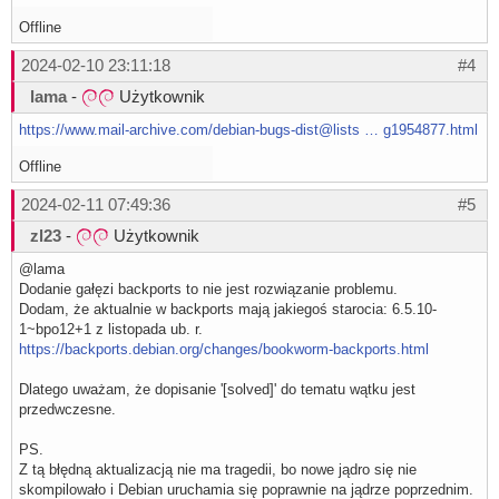
Offline
2024-02-10 23:11:18
#4
lama
-
Użytkownik
https://www.mail-archive.com/debian-bugs-dist@lists … g1954877.html
Offline
2024-02-11 07:49:36
#5
zl23
-
Użytkownik
@lama
Dodanie gałęzi backports to nie jest rozwiązanie problemu.
Dodam, że aktualnie w backports mają jakiegoś starocia: 6.5.10-
1~bpo12+1 z listopada ub. r.
https://backports.debian.org/changes/bookworm-backports.html
Dlatego uważam, że dopisanie '[solved]' do tematu wątku jest
przedwczesne.
PS.
Z tą błędną aktualizacją nie ma tragedii, bo nowe jądro się nie
skompilowało i Debian uruchamia się poprawnie na jądrze poprzednim.