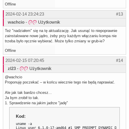
Offline
2024-02-14 23:24:23
#13
wachcio
-
Użytkownik
Też "nadziałem" się na tę aktualizację. Jak usunąć to niepoprawnie
zainstalowane nowe jądro, żeby przy każdym włączaniu kompa nie
trzeba było ręcznie wybierać. Może tylko zmiany w grub-ie?
Offline
2024-02-15 07:20:45
#14
zl23
-
Użytkownik
@wachcio
Proponuję poczekać – w końcu wiecznie tego nie będą naprawiać.
Ale jak tak bardzo chcesz...
Ja bym zrobił to tak.
1. Sprawdzenie na jakim jadrze "jadę"
Kod:
uname -a

Linux user 6.1.0-17-amd64 #1 SMP PREEMPT_DYNAMIC Debian 