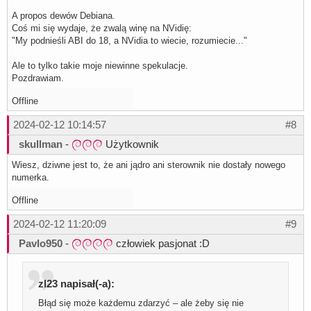
A propos dewów Debiana.
Coś mi się wydaje, że zwalą winę na NVidię:
"My podnieśli ABI do 18, a NVidia to wiecie, rozumiecie..."
Ale to tylko takie moje niewinne spekulacje.
Pozdrawiam.
Offline
2024-02-12 10:14:57
#8
skullman
-
Użytkownik
Wiesz, dziwne jest to, że ani jądro ani sterownik nie dostały nowego
numerka.
Offline
2024-02-12 11:20:09
#9
Pavlo950
-
człowiek pasjonat :D
zl23 napisał(-a):
Błąd się może każdemu zdarzyć – ale żeby się nie