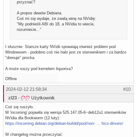
przyznać?
A propos dewów Debiana.
Coś mi się wydaje, że zwalą winę na NVidię:
"My podnieśli ABI do 18, a NVidia to wiecie,
rozumiecie..."
I słusznie. Starsze karty NVidii sprawiają również problem pod
Windowsem - podobno coś nie halo jest ze sterownikiem i za bardzo
"drenuje" procka.
A może ruszy pod kernelem liquorixa?
Offline
2024-02-12 21:58:34
#10
zl23
-
Użytkownik
Coś się ruszyło.
W 'incoming' pojawiła się wersja 525.147.05-6~deb12u1 sterowników
NVidia dla Bookworm (12 luty):
https://incoming.debian.org/debian-buildd/pool/non- … hics-drivers/
W changelog można przeczytać: