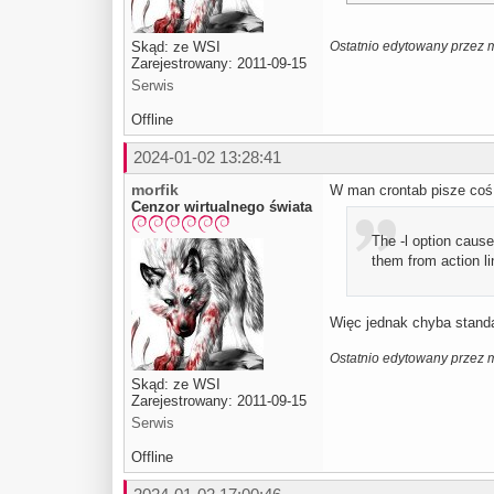
Ostatnio edytowany przez m
Skąd: ze WSI
Zarejestrowany: 2011-09-15
Serwis
Offline
2024-01-02 13:28:41
morfik
W man crontab pisze coś 
Cenzor wirtualnego świata
The -l option caus
them from action li
Więc jednak chyba standar
Ostatnio edytowany przez m
Skąd: ze WSI
Zarejestrowany: 2011-09-15
Serwis
Offline