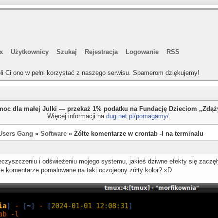
x
Użytkownicy
Szukaj
Rejestracja
Logowanie
RSS
li Ci ono w pełni korzystać z naszego serwisu. Spamerom dziękujemy!
oc dla małej Julki — przekaż 1% podatku na Fundację Dzieciom „Zdą
Więcej informacji na
dug.net.pl/pomagamy/
.
Users Gang
»
Software
» Żółte komentarze w crontab -l na terminalu
eczyszczeniu i odświeżeniu mojego systemu, jakieś dziwne efekty się zaczęł
e komentarze pomalowane na taki oczojebny żółty kolor? xD