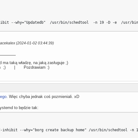
hibit --why="Updatedb"  /usr/bin/schedtool  -n 19 -D -e  /usr/bi
Jacekalex (2024-01-02 03:44:39)
 ma taką władzę, na jaką zasługuje ;)
llum ;) | Pozdrawiam :)
iego
. Więc chyba jednak coś pozmieniali. xD
systemd to będzie tak:
d-inhibit --why="borg create backup home" /usr/bin/schedtool -n 