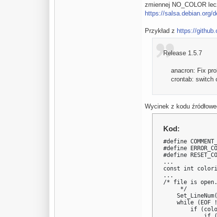
zmiennej NO_COLOR lecz w 
https://salsa.debian.org/
Przykład z
https://github
Release 1.5.7
anacron: Fix prob
crontab: switch o
Wycinek z kodu źródłowe
Kod:
#define COMMENT_
#define ERROR_CO
#define RESET_CO
...

const int colori
...

/* file is open.
     */

    Set_LineNum(
    while (EOF !
        if (colo
            if (