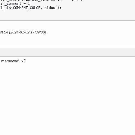
in_comment = 1;

fputs(COMMENT_COLOR, stdout);

recki (2024-01-02 17:09:00)
u marnować. xD