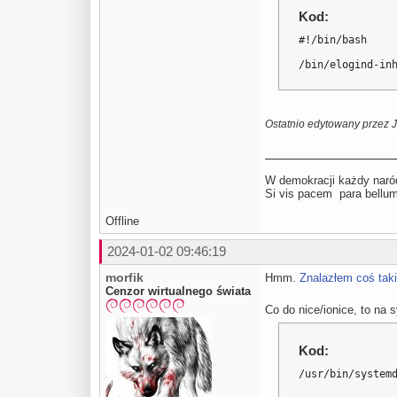
Kod:
#!/bin/bash

/bin/elogind-in
Ostatnio edytowany przez 
W demokracji każdy naród
Si vis pacem para be
Offline
2024-01-02 09:46:19
morfik
Hmm.
Znalazłem coś tak
Cenzor wirtualnego świata
Co do nice/ionice, to na 
Kod:
/usr/bin/system