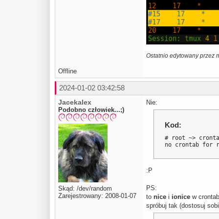
Ostatnio edytowany przez m
Offline
2024-01-02 03:42:58
Jacekalex
Nie:
Podobno człowiek...;)
Kod:
# root ~> cronta
no crontab for 
:P
PS:
Skąd: /dev/random
Zarejestrowany: 2008-01-07
to
nice
i
ionice
w crontab
spróbuj tak (dostosuj sob