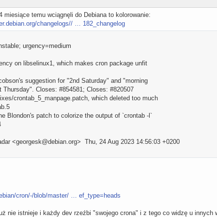
 4 miesiące temu wciągnęli do Debiana to kolorowanie:
ter.debian.org/changelogs// … 182_changelog
unstable; urgency=medium
ncy on libselinux1, which makes cron package unfit
obson's suggestion for "2nd Saturday" and "morning
t Thursday". Closes: #854581; Closes: #820507
fixes/crontab_5_manpage.patch, which deleted too much
ab.5
Blondon's patch to colorize the output of `crontab -l`
4
dar <georgesk@debian.org> Thu, 24 Aug 2023 14:56:03 +0200
debian/cron/-/blob/master/ … ef_type=heads
ż nie istnieje i każdy dev rzeźbi "swojego crona" i z tego co widzę u innyc