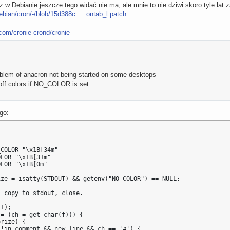
Debianie jeszcze tego widać nie ma, ale mnie to nie dziwi skoro tyle lat zaj
debian/cron/-/blob/15d388c … ontab_l.patch
.com/cronie-crond/cronie
lem of anacron not being started on some desktops
ff colors if NO_COLOR is set
go:
COLOR "\x1B[34m"

LOR "\x1B[31m"

LOR "\x1B[0m"

ze = isatty(STDOUT) && getenv("NO_COLOR") == NULL;

 copy to stdout, close.

1);

= (ch = get_char(f))) {

rize) {

!in_comment && new_line && ch == '#') {
