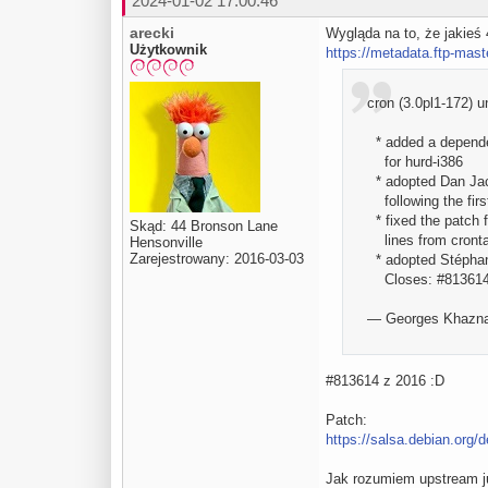
2024-01-02 17:00:46
arecki
Wygląda na to, że jakieś
Użytkownik
https://metadata.ftp-mas
cron (3.0pl1-172) 
* added a depende
for hurd-i386
* adopted Dan Jac
following the firs
* fixed the patch 
Skąd: 44 Bronson Lane
lines from cront
Hensonville
Zarejestrowany: 2016-03-03
* adopted Stéphane 
Closes: #81361
— Georges Khazna
#813614 z 2016 :D
Patch:
https://salsa.debian.org/
Jak rozumiem upstream ju