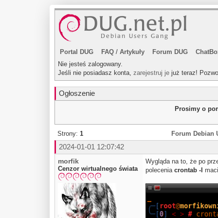
Portal DUG
FAQ
/
Artykuły
Forum DUG
ChatBo
Nie jesteś zalogowany.
Jeśli nie posiadasz konta,
zarejestruj je
już teraz! Pozwo
Ogłoszenie
Prosimy o pom
Strony:
1
Forum Debian 
2024-01-01 12:07:42
morfik
Wygląda na to, że po prz
Cenzor wirtualnego świata
polecenia
crontab -l
maci