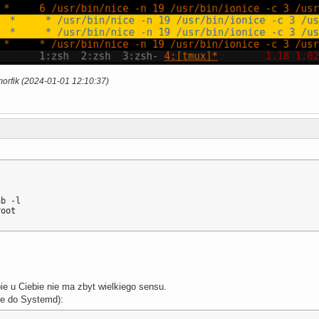
orfik (2024-01-01 12:10:37)
b -l

root
ie u Ciebie nie ma zbyt wielkiego sensu.
ie do Systemd):