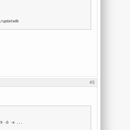
n/updatedb
#3
19 -D -e ...