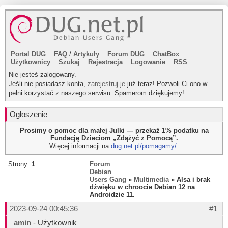
Portal DUG
FAQ
/
Artykuły
Forum DUG
ChatBox
Użytkownicy
Szukaj
Rejestracja
Logowanie
RSS
Nie jesteś zalogowany.
Jeśli nie posiadasz konta,
zarejestruj je
już teraz! Pozwoli Ci ono w
pełni korzystać z naszego serwisu. Spamerom dziękujemy!
Ogłoszenie
Prosimy o pomoc dla małej Julki — przekaż 1% podatku na
Fundację Dzieciom „Zdążyć z Pomocą”.
Więcej informacji na
dug.net.pl/pomagamy/
.
Strony:
1
Forum
Debian
Users Gang
»
Multimedia
» Alsa i brak
dźwięku w chroocie Debian 12 na
Androidzie 11.
2023-09-24 00:45:36
#1
amin
- Użytkownik