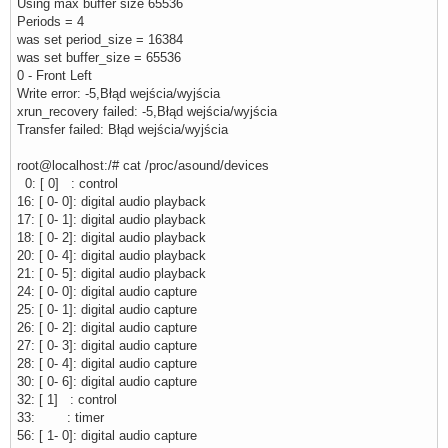
Using max buffer size 65536
Periods = 4
was set period_size = 16384
was set buffer_size = 65536
0 - Front Left
Write error: -5,Błąd wejścia/wyjścia
xrun_recovery failed: -5,Błąd wejścia/wyjścia
Transfer failed: Błąd wejścia/wyjścia
root@localhost:/# cat /proc/asound/devices
0: [ 0] : control
16: [ 0- 0]: digital audio playback
17: [ 0- 1]: digital audio playback
18: [ 0- 2]: digital audio playback
20: [ 0- 4]: digital audio playback
21: [ 0- 5]: digital audio playback
24: [ 0- 0]: digital audio capture
25: [ 0- 1]: digital audio capture
26: [ 0- 2]: digital audio capture
27: [ 0- 3]: digital audio capture
28: [ 0- 4]: digital audio capture
30: [ 0- 6]: digital audio capture
32: [ 1] : control
33: : timer
56: [ 1- 0]: digital audio capture