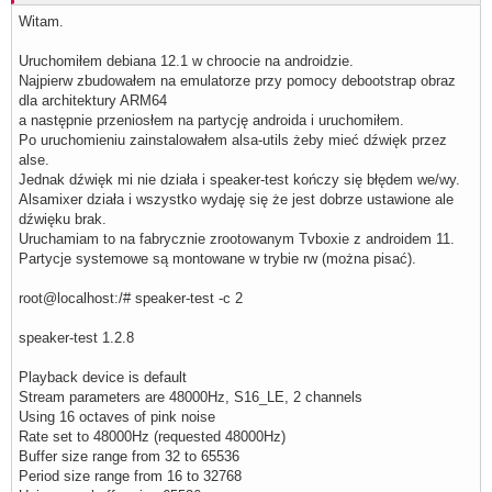
Witam.
Uruchomiłem debiana 12.1 w chroocie na androidzie.
Najpierw zbudowałem na emulatorze przy pomocy debootstrap obraz
dla architektury ARM64
a następnie przeniosłem na partycję androida i uruchomiłem.
Po uruchomieniu zainstalowałem alsa-utils żeby mieć dźwięk przez
alse.
Jednak dźwięk mi nie działa i speaker-test kończy się błędem we/wy.
Alsamixer działa i wszystko wydaję się że jest dobrze ustawione ale
dźwięku brak.
Uruchamiam to na fabrycznie zrootowanym Tvboxie z androidem 11.
Partycje systemowe są montowane w trybie rw (można pisać).
root@localhost:/# speaker-test -c 2
speaker-test 1.2.8
Playback device is default
Stream parameters are 48000Hz, S16_LE, 2 channels
Using 16 octaves of pink noise
Rate set to 48000Hz (requested 48000Hz)
Buffer size range from 32 to 65536
Period size range from 16 to 32768