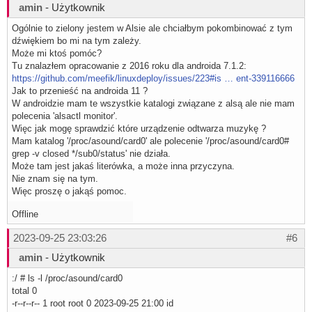
amin
- Użytkownik
Ogólnie to zielony jestem w Alsie ale chciałbym pokombinować z tym
dźwiękiem bo mi na tym zależy.
Może mi ktoś pomóc?
Tu znalazłem opracowanie z 2016 roku dla androida 7.1.2:
https://github.com/meefik/linuxdeploy/issues/223#is … ent-339116666
Jak to przenieść na androida 11 ?
W androidzie mam te wszystkie katalogi związane z alsą ale nie mam
polecenia 'alsactl monitor'.
Więc jak mogę sprawdzić które urządzenie odtwarza muzykę ?
Mam katalog '/proc/asound/card0' ale polecenie '/proc/asound/card0#
grep -v closed */sub0/status' nie działa.
Może tam jest jakaś literówka, a może inna przyczyna.
Nie znam się na tym.
Więc proszę o jakąś pomoc.
Offline
2023-09-25 23:03:26
#6
amin
- Użytkownik
:/ # ls -l /proc/asound/card0
total 0
-r--r--r-- 1 root root 0 2023-09-25 21:00 id