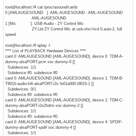
root@localhost:/# cat /proc/asound/cards
0 [AMLAUGESOUND ]: AML-AUGESOUND - AML-AUGESOUND
AML-AUGESOUND
1 [Mic ]: USB-Audio - ZY Control Mic
ZY.Ltd ZY Control Mic at usb-xhci-hcd.0.auto-2, full
speed
root@localhost:/# aplay -l
**** List of PLAYBACK Hardware Devices ****
card 0: AMLAUGESOUND [AML-AUGESOUND], device 0: TDM-A-
dummy-alsaPORT-pcm soc:dummy-0 []
Subdevices: 1/1
Subdevice #0: subdevice #0
card 0: AMLAUGESOUND [AML-AUGESOUND], device 1: TDM-B-
T9015-audio-hifi-alsaPORT-i2s fe01a000.t9015-1 []
Subdevices: 0/1
Subdevice #0: subdevice #0
card 0: AMLAUGESOUND [AML-AUGESOUND], device 2: TDM-C-
dummy-alsaPORT-i2s2hdmi soc:dummy-2 []
Subdevices: 1/1
Subdevice #0: subdevice #0
card 0: AMLAUGESOUND [AML-AUGESOUND], device 4: SPDIF-
dummy-alsaPORT-spdif soc:dummy-4 []
Subdevices: 1/1