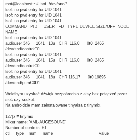
root@localhost:~# lsof /dev/snd/*
lsof: no pwd entry for UID 1041
lsof: no pwd entry for UID 1041
lsof: no pwd entry for UID 1041
COMMAND PID USER FD TYPE DEVICE SIZE/OFF NODE
NAME
lsof: no pwd entry for UID 1041
audio.ser 346 1041 13u CHR 116,0 0t0 2465
/dev/snd/controlC0
lsof: no pwd entry for UID 1041
audio.ser 346 1041 15u CHR 116,0 0t0 2465
/dev/snd/controlC0
lsof: no pwd entry for UID 1041
audio.ser 346 1041 18u CHR 116,17 0t0 19895
/dev/snd/pcmC0D1
Wolałbym uzyskać dźwięk bezpośrednio z alsy bez połączeń przez
sieć czy socket.
Na androidzie mam zainstalowane tinyalsa z tinymix.
127|:/ # tinymix
Mixer name: 'AML-AUGESOUND'
Number of controls: 61
ctl type num name value