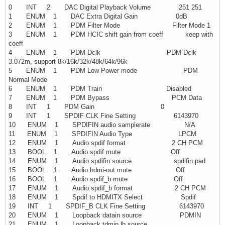
0 INT 2 DAC Digital Playback Volume 251 251
1 ENUM 1 DAC Extra Digital Gain 0dB
2 ENUM 1 PDM Filter Mode Filter Mode 1
3 ENUM 1 PDM HCIC shift gain from coeff keep with
coeff
4 ENUM 1 PDM Dclk PDM Dclk
3.072m, support 8k/16k/32k/48k/64k/96k
5 ENUM 1 PDM Low Power mode PDM
Normal Mode
6 ENUM 1 PDM Train Disabled
7 ENUM 1 PDM Bypass PCM Data
8 INT 1 PDM Gain 0
9 INT 1 SPDIF CLK Fine Setting 6143970
10 ENUM 1 SPDIFIN audio samplerate N/A
11 ENUM 1 SPDIFIN Audio Type LPCM
12 ENUM 1 Audio spdif format 2 CH PCM
13 BOOL 1 Audio spdif mute Off
14 ENUM 1 Audio spdifin source spdifin pad
15 BOOL 1 Audio hdmi-out mute Off
16 BOOL 1 Audio spdif_b mute Off
17 ENUM 1 Audio spdif_b format 2 CH PCM
18 ENUM 1 Spdif to HDMITX Select Spdif
19 INT 1 SPDIF_B CLK Fine Setting 6143970
20 ENUM 1 Loopback datain source PDMIN
21 ENUM 1 Loopback tdmin lb source