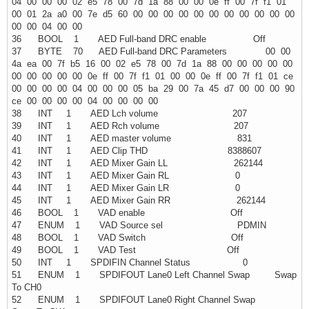
04 00 00 00 02 e5 78 00 7d 1a 88 00 00 0e ff 00 7f f1 01
00 01 2a a0 00 7e d5 60 00 00 00 00 00 00 00 00 00 00 00
00 00 04 00 00
36 BOOL 1 AED Full-band DRC enable Off
37 BYTE 70 AED Full-band DRC Parameters 00 00
4a ea 00 7f b5 16 00 02 e5 78 00 7d 1a 88 00 00 00 00 00
00 00 00 00 00 0e ff 00 7f f1 01 00 00 0e ff 00 7f f1 01 ce
00 00 00 00 04 00 00 00 05 ba 29 00 7a 45 d7 00 00 00 90
ce 00 00 00 00 04 00 00 00 00
38 INT 1 AED Lch volume 207
39 INT 1 AED Rch volume 207
40 INT 1 AED master volume 831
41 INT 1 AED Clip THD 8388607
42 INT 1 AED Mixer Gain LL 262144
43 INT 1 AED Mixer Gain RL 0
44 INT 1 AED Mixer Gain LR 0
45 INT 1 AED Mixer Gain RR 262144
46 BOOL 1 VAD enable Off
47 ENUM 1 VAD Source sel PDMIN
48 BOOL 1 VAD Switch Off
49 BOOL 1 VAD Test Off
50 INT 1 SPDIFIN Channel Status 0
51 ENUM 1 SPDIFOUT Lane0 Left Channel Swap Swap
To CH0
52 ENUM 1 SPDIFOUT Lane0 Right Channel Swap