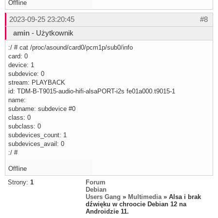
Offline
2023-09-25 23:20:45
#8
amin
- Użytkownik
:/ # cat /proc/asound/card0/pcm1p/sub0/info
card: 0
device: 1
subdevice: 0
stream: PLAYBACK
id: TDM-B-T9015-audio-hifi-alsaPORT-i2s fe01a000.t9015-1
name:
subname: subdevice #0
class: 0
subclass: 0
subdevices_count: 1
subdevices_avail: 0
:/ #
Offline
Strony:
1
Forum
Debian
Users Gang
»
Multimedia
» Alsa i brak
dźwięku w chroocie Debian 12 na
Androidzie 11.