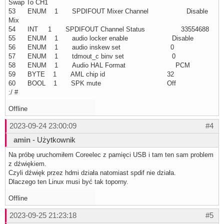
Swap To CH1
53 ENUM 1 SPDIFOUT Mixer Channel Disable
Mix
54 INT 1 SPDIFOUT Channel Status 33554688
55 ENUM 1 audio locker enable Disable
56 ENUM 1 audio inskew set 0
57 ENUM 1 tdmout_c binv set 0
58 ENUM 1 Audio HAL Format PCM
59 BYTE 1 AML chip id 32
60 BOOL 1 SPK mute Off
:/ #
Offline
2023-09-24 23:00:09
#4
amin
- Użytkownik
Na próbę uruchomiłem Coreelec z pamięci USB i tam ten sam problem
z dźwiękiem.
Czyli dźwięk przez hdmi działa natomiast spdif nie działa.
Dlaczego ten Linux musi być tak toporny.
Offline
2023-09-25 21:23:18
#5