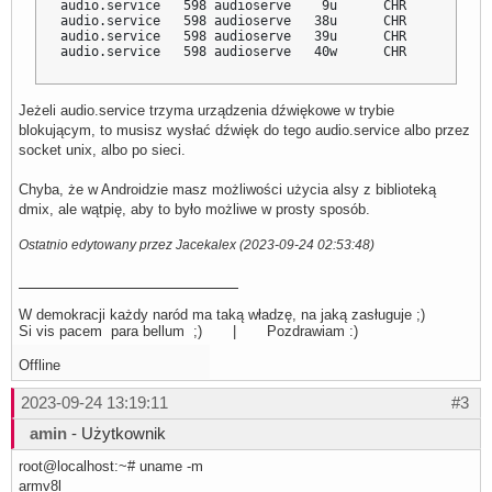
audio.service   598 audioserve    9u      CHR           
audio.service   598 audioserve   38u      CHR           
audio.service   598 audioserve   39u      CHR           
audio.service   598 audioserve   40w      CHR           
Jeżeli audio.service trzyma urządzenia dźwiękowe w trybie
blokującym, to musisz wysłać dźwięk do tego audio.service albo przez
socket unix, albo po sieci.
Chyba, że w Androidzie masz możliwości użycia alsy z biblioteką
dmix, ale wątpię, aby to było możliwe w prosty sposób.
Ostatnio edytowany przez Jacekalex (2023-09-24 02:53:48)
W demokracji każdy naród ma taką władzę, na jaką zasługuje ;)
Si vis pacem para bellum ;) | Pozdrawiam :)
Offline
2023-09-24 13:19:11
#3
amin
- Użytkownik
root@localhost:~# uname -m
armv8l