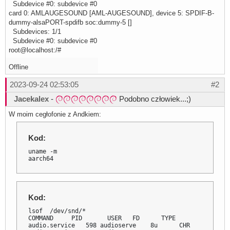
Subdevice #0: subdevice #0
card 0: AMLAUGESOUND [AML-AUGESOUND], device 5: SPDIF-B-
dummy-alsaPORT-spdifb soc:dummy-5 []
Subdevices: 1/1
Subdevice #0: subdevice #0
root@localhost:/#
Offline
2023-09-24 02:53:05
#2
Jacekalex
-
Podobno człowiek...;)
W moim cegłofonie z Andkiem:
Kod:
uname -m

aarch64
Kod:
lsof  /dev/snd/*

COMMAND     PID       USER   FD      TYPE             DE
audio.service   598 audioserve    8u      CHR           