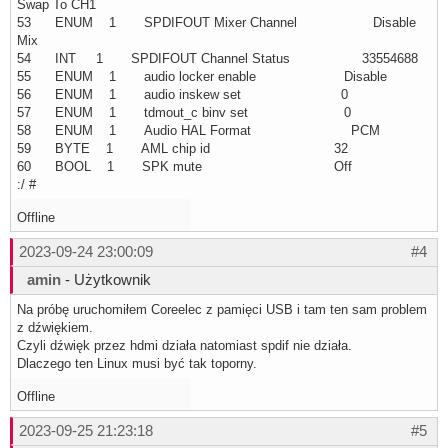
Swap To CH1
53 ENUM 1 SPDIFOUT Mixer Channel Disable
Mix
54 INT 1 SPDIFOUT Channel Status 33554688
55 ENUM 1 audio locker enable Disable
56 ENUM 1 audio inskew set 0
57 ENUM 1 tdmout_c binv set 0
58 ENUM 1 Audio HAL Format PCM
59 BYTE 1 AML chip id 32
60 BOOL 1 SPK mute Off
:/ #
Offline
2023-09-24 23:00:09
#4
amin
- Użytkownik
Na próbę uruchomiłem Coreelec z pamięci USB i tam ten sam problem
z dźwiękiem.
Czyli dźwięk przez hdmi działa natomiast spdif nie działa.
Dlaczego ten Linux musi być tak toporny.
Offline
2023-09-25 21:23:18
#5