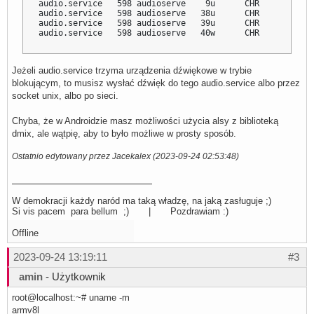
audio.service   598 audioserve    9u      CHR           
audio.service   598 audioserve   38u      CHR           
audio.service   598 audioserve   39u      CHR           
audio.service   598 audioserve   40w      CHR           
Jeżeli audio.service trzyma urządzenia dźwiękowe w trybie
blokującym, to musisz wysłać dźwięk do tego audio.service albo przez
socket unix, albo po sieci.
Chyba, że w Androidzie masz możliwości użycia alsy z biblioteką
dmix, ale wątpię, aby to było możliwe w prosty sposób.
Ostatnio edytowany przez Jacekalex (2023-09-24 02:53:48)
W demokracji każdy naród ma taką władzę, na jaką zasługuje ;)
Si vis pacem para bellum ;) | Pozdrawiam :)
Offline
2023-09-24 13:19:11
#3
amin
- Użytkownik
root@localhost:~# uname -m
armv8l