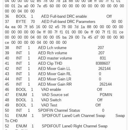
04 00 00 00 02 e5 78 00 7d 1a 88 00 00 0e ff 00 7f f1 01
00 01 2a a0 00 7e d5 60 00 00 00 00 00 00 00 00 00 00 00
00 00 04 00 00
36 BOOL 1 AED Full-band DRC enable Off
37 BYTE 70 AED Full-band DRC Parameters 00 00
4a ea 00 7f b5 16 00 02 e5 78 00 7d 1a 88 00 00 00 00 00
00 00 00 00 00 0e ff 00 7f f1 01 00 00 0e ff 00 7f f1 01 ce
00 00 00 00 04 00 00 00 05 ba 29 00 7a 45 d7 00 00 00 90
ce 00 00 00 00 04 00 00 00 00
38 INT 1 AED Lch volume 207
39 INT 1 AED Rch volume 207
40 INT 1 AED master volume 831
41 INT 1 AED Clip THD 8388607
42 INT 1 AED Mixer Gain LL 262144
43 INT 1 AED Mixer Gain RL 0
44 INT 1 AED Mixer Gain LR 0
45 INT 1 AED Mixer Gain RR 262144
46 BOOL 1 VAD enable Off
47 ENUM 1 VAD Source sel PDMIN
48 BOOL 1 VAD Switch Off
49 BOOL 1 VAD Test Off
50 INT 1 SPDIFIN Channel Status 0
51 ENUM 1 SPDIFOUT Lane0 Left Channel Swap Swap
To CH0
52 ENUM 1 SPDIFOUT Lane0 Right Channel Swap