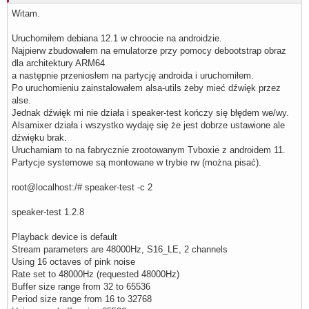
Witam.
Uruchomiłem debiana 12.1 w chroocie na androidzie.
Najpierw zbudowałem na emulatorze przy pomocy debootstrap obraz
dla architektury ARM64
a następnie przeniosłem na partycję androida i uruchomiłem.
Po uruchomieniu zainstalowałem alsa-utils żeby mieć dźwięk przez
alse.
Jednak dźwięk mi nie działa i speaker-test kończy się błędem we/wy.
Alsamixer działa i wszystko wydaję się że jest dobrze ustawione ale
dźwięku brak.
Uruchamiam to na fabrycznie zrootowanym Tvboxie z androidem 11.
Partycje systemowe są montowane w trybie rw (można pisać).
root@localhost:/# speaker-test -c 2
speaker-test 1.2.8
Playback device is default
Stream parameters are 48000Hz, S16_LE, 2 channels
Using 16 octaves of pink noise
Rate set to 48000Hz (requested 48000Hz)
Buffer size range from 32 to 65536
Period size range from 16 to 32768