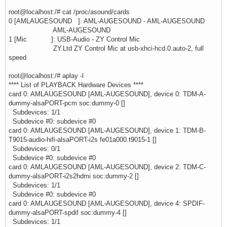
root@localhost:/# cat /proc/asound/cards
0 [AMLAUGESOUND ]: AML-AUGESOUND - AML-AUGESOUND
AML-AUGESOUND
1 [Mic ]: USB-Audio - ZY Control Mic
ZY.Ltd ZY Control Mic at usb-xhci-hcd.0.auto-2, full
speed
root@localhost:/# aplay -l
**** List of PLAYBACK Hardware Devices ****
card 0: AMLAUGESOUND [AML-AUGESOUND], device 0: TDM-A-
dummy-alsaPORT-pcm soc:dummy-0 []
Subdevices: 1/1
Subdevice #0: subdevice #0
card 0: AMLAUGESOUND [AML-AUGESOUND], device 1: TDM-B-
T9015-audio-hifi-alsaPORT-i2s fe01a000.t9015-1 []
Subdevices: 0/1
Subdevice #0: subdevice #0
card 0: AMLAUGESOUND [AML-AUGESOUND], device 2: TDM-C-
dummy-alsaPORT-i2s2hdmi soc:dummy-2 []
Subdevices: 1/1
Subdevice #0: subdevice #0
card 0: AMLAUGESOUND [AML-AUGESOUND], device 4: SPDIF-
dummy-alsaPORT-spdif soc:dummy-4 []
Subdevices: 1/1