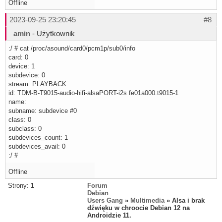
Offline
2023-09-25 23:20:45
#8
amin
- Użytkownik
:/ # cat /proc/asound/card0/pcm1p/sub0/info
card: 0
device: 1
subdevice: 0
stream: PLAYBACK
id: TDM-B-T9015-audio-hifi-alsaPORT-i2s fe01a000.t9015-1
name:
subname: subdevice #0
class: 0
subclass: 0
subdevices_count: 1
subdevices_avail: 0
:/ #
Offline
Strony:
1
Forum
Debian
Users Gang
»
Multimedia
» Alsa i brak
dźwięku w chroocie Debian 12 na
Androidzie 11.