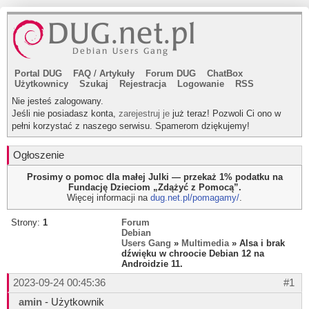
Portal DUG
FAQ
/
Artykuły
Forum DUG
ChatBox
Użytkownicy
Szukaj
Rejestracja
Logowanie
RSS
Nie jesteś zalogowany.
Jeśli nie posiadasz konta,
zarejestruj je
już teraz! Pozwoli Ci ono w
pełni korzystać z naszego serwisu. Spamerom dziękujemy!
Ogłoszenie
Prosimy o pomoc dla małej Julki — przekaż 1% podatku na
Fundację Dzieciom „Zdążyć z Pomocą”.
Więcej informacji na
dug.net.pl/pomagamy/
.
Strony:
1
Forum
Debian
Users Gang
»
Multimedia
» Alsa i brak
dźwięku w chroocie Debian 12 na
Androidzie 11.
2023-09-24 00:45:36
#1
amin
- Użytkownik