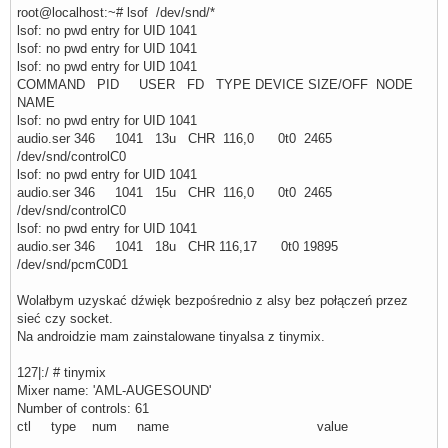
root@localhost:~# lsof /dev/snd/*
lsof: no pwd entry for UID 1041
lsof: no pwd entry for UID 1041
lsof: no pwd entry for UID 1041
COMMAND PID USER FD TYPE DEVICE SIZE/OFF NODE
NAME
lsof: no pwd entry for UID 1041
audio.ser 346 1041 13u CHR 116,0 0t0 2465
/dev/snd/controlC0
lsof: no pwd entry for UID 1041
audio.ser 346 1041 15u CHR 116,0 0t0 2465
/dev/snd/controlC0
lsof: no pwd entry for UID 1041
audio.ser 346 1041 18u CHR 116,17 0t0 19895
/dev/snd/pcmC0D1
Wolałbym uzyskać dźwięk bezpośrednio z alsy bez połączeń przez
sieć czy socket.
Na androidzie mam zainstalowane tinyalsa z tinymix.
127|:/ # tinymix
Mixer name: 'AML-AUGESOUND'
Number of controls: 61
ctl type num name value