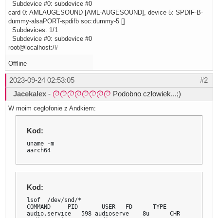
Subdevice #0: subdevice #0
card 0: AMLAUGESOUND [AML-AUGESOUND], device 5: SPDIF-B-
dummy-alsaPORT-spdifb soc:dummy-5 []
Subdevices: 1/1
Subdevice #0: subdevice #0
root@localhost:/#
Offline
2023-09-24 02:53:05
#2
Jacekalex
-
Podobno człowiek...;)
W moim cegłofonie z Andkiem:
Kod:
uname -m

aarch64
Kod:
lsof  /dev/snd/*

COMMAND     PID       USER   FD      TYPE             DE
audio.service   598 audioserve    8u      CHR           