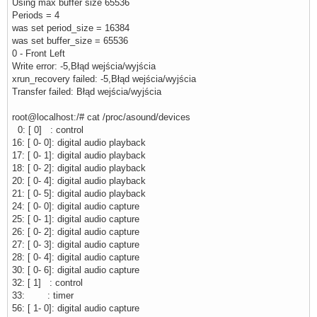
Using max buffer size 65536
Periods = 4
was set period_size = 16384
was set buffer_size = 65536
0 - Front Left
Write error: -5,Błąd wejścia/wyjścia
xrun_recovery failed: -5,Błąd wejścia/wyjścia
Transfer failed: Błąd wejścia/wyjścia
root@localhost:/# cat /proc/asound/devices
0: [ 0] : control
16: [ 0- 0]: digital audio playback
17: [ 0- 1]: digital audio playback
18: [ 0- 2]: digital audio playback
20: [ 0- 4]: digital audio playback
21: [ 0- 5]: digital audio playback
24: [ 0- 0]: digital audio capture
25: [ 0- 1]: digital audio capture
26: [ 0- 2]: digital audio capture
27: [ 0- 3]: digital audio capture
28: [ 0- 4]: digital audio capture
30: [ 0- 6]: digital audio capture
32: [ 1] : control
33: : timer
56: [ 1- 0]: digital audio capture