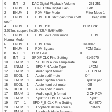
0 INT 2 DAC Digital Playback Volume 251 251
1 ENUM 1 DAC Extra Digital Gain 0dB
2 ENUM 1 PDM Filter Mode Filter Mode 1
3 ENUM 1 PDM HCIC shift gain from coeff keep with
coeff
4 ENUM 1 PDM Dclk PDM Dclk
3.072m, support 8k/16k/32k/48k/64k/96k
5 ENUM 1 PDM Low Power mode PDM
Normal Mode
6 ENUM 1 PDM Train Disabled
7 ENUM 1 PDM Bypass PCM Data
8 INT 1 PDM Gain 0
9 INT 1 SPDIF CLK Fine Setting 6143970
10 ENUM 1 SPDIFIN audio samplerate N/A
11 ENUM 1 SPDIFIN Audio Type LPCM
12 ENUM 1 Audio spdif format 2 CH PCM
13 BOOL 1 Audio spdif mute Off
14 ENUM 1 Audio spdifin source spdifin pad
15 BOOL 1 Audio hdmi-out mute Off
16 BOOL 1 Audio spdif_b mute Off
17 ENUM 1 Audio spdif_b format 2 CH PCM
18 ENUM 1 Spdif to HDMITX Select Spdif
19 INT 1 SPDIF_B CLK Fine Setting 6143970
20 ENUM 1 Loopback datain source PDMIN
21 ENUM 1 Loopback tdmin lb source