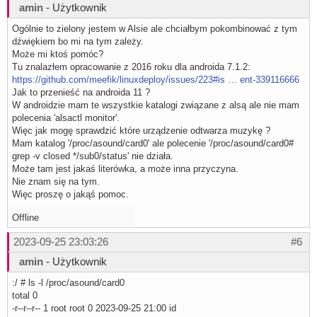
amin
- Użytkownik
Ogólnie to zielony jestem w Alsie ale chciałbym pokombinować z tym
dźwiękiem bo mi na tym zależy.
Może mi ktoś pomóc?
Tu znalazłem opracowanie z 2016 roku dla androida 7.1.2:
https://github.com/meefik/linuxdeploy/issues/223#is … ent-339116666
Jak to przenieść na androida 11 ?
W androidzie mam te wszystkie katalogi związane z alsą ale nie mam
polecenia 'alsactl monitor'.
Więc jak mogę sprawdzić które urządzenie odtwarza muzykę ?
Mam katalog '/proc/asound/card0' ale polecenie '/proc/asound/card0#
grep -v closed */sub0/status' nie działa.
Może tam jest jakaś literówka, a może inna przyczyna.
Nie znam się na tym.
Więc proszę o jakąś pomoc.
Offline
2023-09-25 23:03:26
#6
amin
- Użytkownik
:/ # ls -l /proc/asound/card0
total 0
-r--r--r-- 1 root root 0 2023-09-25 21:00 id