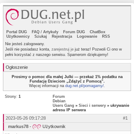
Portal DUG
FAQ
/
Artykuły
Forum DUG
ChatBox
Użytkownicy
Szukaj
Rejestracja
Logowanie
RSS
Nie jesteś zalogowany.
Jeśli nie posiadasz konta,
zarejestruj je
już teraz! Pozwoli Ci ono w
pełni korzystać z naszego serwisu. Spamerom dziękujemy!
Ogłoszenie
Prosimy o pomoc dla małej Julki — przekaż 1% podatku na
Fundację Dzieciom „Zdążyć z Pomocą”.
Więcej informacji na
dug.net.pl/pomagamy/
.
Strony:
1
Forum
Debian
Users Gang
»
Sieci i serwery
» ukrywanie
adresu IP serwera
2023-05-26 09:17:28
#1
markus78
-
Użytkownik