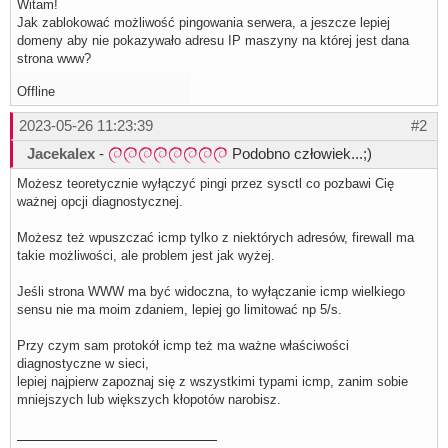
Witam!
Jak zablokować możliwość pingowania serwera, a jeszcze lepiej
domeny aby nie pokazywało adresu IP maszyny na której jest dana
strona www?
Offline
2023-05-26 11:23:39
#2
Jacekalex
-
Podobno człowiek...;)
Możesz teoretycznie wyłączyć pingi przez sysctl co pozbawi Cię
ważnej opcji diagnostycznej.
Możesz też wpuszczać icmp tylko z niektórych adresów, firewall ma
takie możliwości, ale problem jest jak wyżej.
Jeśli strona WWW ma być widoczna, to wyłączanie icmp wielkiego
sensu nie ma moim zdaniem, lepiej go limitować np 5/s.
Przy czym sam protokół icmp też ma ważne właściwości
diagnostyczne w sieci,
lepiej najpierw zapoznaj się z wszystkimi typami icmp, zanim sobie
mniejszych lub większych kłopotów narobisz.