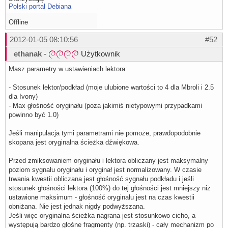
Polski portal Debiana
Offline
2012-01-05 08:10:56
#52
ethanak
-
Użytkownik
Masz parametry w ustawieniach lektora:
- Stosunek lektor/podkład (moje ulubione wartości to 4 dla Mbroli i 2.5
dla Ivony)
- Max głośność oryginału (poza jakimiś nietypowymi przypadkami
powinno być 1.0)
Jeśli manipulacja tymi parametrami nie pomoże, prawdopodobnie
skopana jest oryginalna ścieżka dźwiękowa.
Przed zmiksowaniem oryginału i lektora obliczany jest maksymalny
poziom sygnału oryginału i oryginał jest normalizowany. W czasie
trwania kwestii obliczana jest głośność sygnału podkładu i jeśli
stosunek głośności lektora (100%) do tej głośności jest mniejszy niż
ustawione maksimum - głośność oryginału jest na czas kwestii
obniżana. Nie jest jednak nigdy podwyższana.
Jeśli więc oryginalna ścieżka nagrana jest stosunkowo cicho, a
występują bardzo głośne fragmenty (np. trzaski) - cały mechanizm po