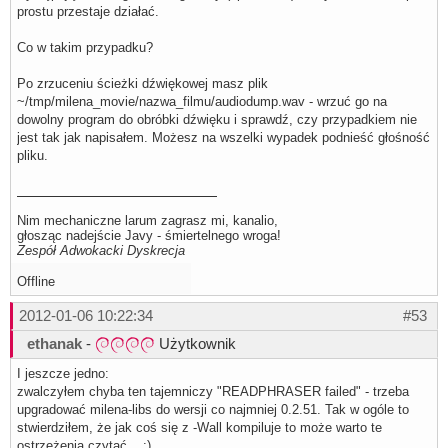
prostu przestaje działać.
Co w takim przypadku?
Po zrzuceniu ścieżki dźwiękowej masz plik
~/tmp/milena_movie/nazwa_filmu/audiodump.wav - wrzuć go na
dowolny program do obróbki dźwięku i sprawdź, czy przypadkiem nie
jest tak jak napisałem. Możesz na wszelki wypadek podnieść głośność
pliku.
Nim mechaniczne larum zagrasz mi, kanalio,
głosząc nadejście Javy - śmiertelnego wroga!
Zespół Adwokacki Dyskrecja
Offline
2012-01-06 10:22:34
#53
ethanak
-
Użytkownik
I jeszcze jedno:
zwalczyłem chyba ten tajemniczy "READPHRASER failed" - trzeba
upgradować milena-libs do wersji co najmniej 0.2.51. Tak w ogóle to
stwierdziłem, że jak coś się z -Wall kompiluje to może warto te
ostrzeżenia czytać... :)