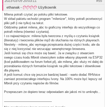
2023-03-09 20:03:11
#55
ethanak
-
Użytkownik
Milena potrafi czytać po polsku pliki tekstowe.
W skład pakietu wchodzi program "milenizer", który potrafi przetworzyć
pliki pdf (i nie tylko) na tekst.
Oddzielny pakiet milena_abc to graficzny interfejs do wszystkiego co
potrafi milena (również czytania).
I co najważniejsze: milena była tworzona z myślą o czytaniu książek
(literatury) i tworzenia plików mp3 do słuchania na różnych playerach.
Niestety - milena_abc wymaga przepisania dużej części kodu, ale da
się z niej korzystać nie wrzucając wewnętrznego browsera.
Jeśli komuś się chce może się bawić. Ja w związku z otwarciem
swego czasu kodu Mbroli stworzyłem sobie własny playerek na ESP32
(kod publikowałem na forum forbot.pl), ale milena_abc służy mi dalej do
przerabiania różnych formatów książek na pliki tekstowe i słownikowe
dla playera.
A jeśli komuś chce się jeszcze bardziej bawić - warto dodać RHVoice
zamiast przestarzałego interfejsu Ivony. Na 100% może być lepszy od
Mbroli przy czytaniu napisów do filmów.
Przepraszam że dopiero teraz odpowiadam ale jakoś mi to umknęło...