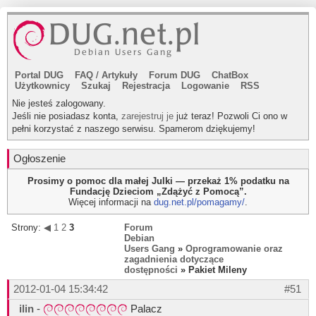
Portal DUG
FAQ
/
Artykuły
Forum DUG
ChatBox
Użytkownicy
Szukaj
Rejestracja
Logowanie
RSS
Nie jesteś zalogowany.
Jeśli nie posiadasz konta,
zarejestruj je
już teraz! Pozwoli Ci ono w
pełni korzystać z naszego serwisu. Spamerom dziękujemy!
Ogłoszenie
Prosimy o pomoc dla małej Julki — przekaż 1% podatku na
Fundację Dzieciom „Zdążyć z Pomocą”.
Więcej informacji na
dug.net.pl/pomagamy/
.
Strony:
◀
1
2
3
Forum
Debian
Users Gang
»
Oprogramowanie oraz
zagadnienia dotyczące
dostępności
» Pakiet Mileny
2012-01-04 15:34:42
#51
ilin
-
Palacz