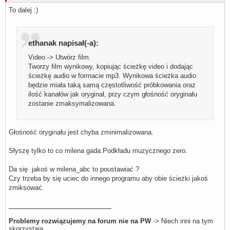
To dalej :)
ethanak napisał(-a):
Video -> Utwórz film.
Tworzy film wynikowy, kopiując ścieżkę video i dodając
ścieżkę audio w formacie mp3. Wynikowa ścieżka audio
będzie miała taką samą częstotliwość próbkowania oraz
ilość kanałów jak oryginał, przy czym głośność oryginału
zostanie zmaksymalizowana.
Głośność oryginału jest chyba zminimalizowana.
Słyszę tylko to co milena gada.Podkładu muzycznego zero.
Da się jakoś w milena_abc to poustawiać ?
Czy trzeba by się uciec do innego programu aby obie ścieżki jakoś
zmiksować.
Problemy rozwiązujemy na forum nie na PW
-> Niech inni na tym
skorzystają.