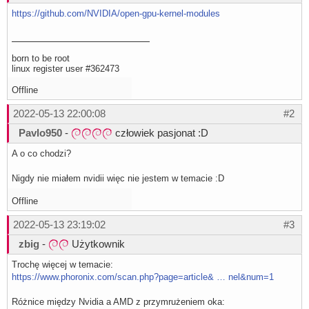
https://github.com/NVIDIA/open-gpu-kernel-modules
born to be root
linux register user #362473
Offline
2022-05-13 22:00:08
#2
Pavlo950
-
człowiek pasjonat :D
A o co chodzi?
Nigdy nie miałem nvidii więc nie jestem w temacie :D
Offline
2022-05-13 23:19:02
#3
zbig
-
Użytkownik
Trochę więcej w temacie:
https://www.phoronix.com/scan.php?page=article& … nel&num=1
Różnice między Nvidia a AMD z przymrużeniem oka: