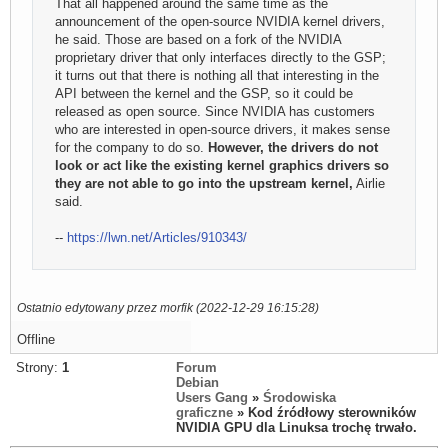
That all happened around the same time as the
announcement of the open-source NVIDIA kernel drivers,
he said. Those are based on a fork of the NVIDIA
proprietary driver that only interfaces directly to the GSP;
it turns out that there is nothing all that interesting in the
API between the kernel and the GSP, so it could be
released as open source. Since NVIDIA has customers
who are interested in open-source drivers, it makes sense
for the company to do so.
However, the drivers do not
look or act like the existing kernel graphics drivers so
they are not able to go into the upstream kernel,
Airlie
said.
--
https://lwn.net/Articles/910343/
Ostatnio edytowany przez morfik (2022-12-29 16:15:28)
Offline
Strony:
1
Forum
Debian
Users Gang
»
Środowiska
graficzne
» Kod źródłowy sterowników
NVIDIA GPU dla Linuksa trochę trwało.