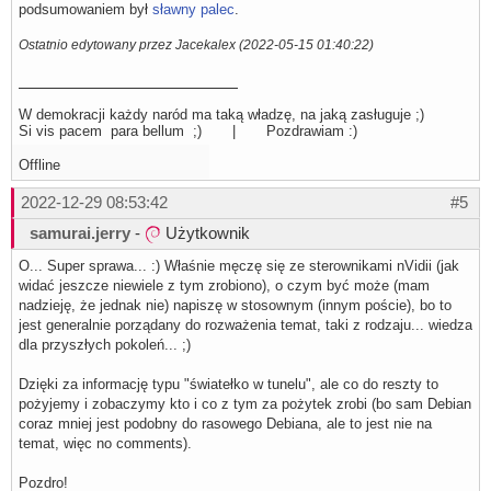
podsumowaniem był
sławny palec
.
Ostatnio edytowany przez Jacekalex (2022-05-15 01:40:22)
W demokracji każdy naród ma taką władzę, na jaką zasługuje ;)
Si vis pacem para bellum ;) | Pozdrawiam :)
Offline
2022-12-29 08:53:42
#5
samurai.jerry
-
Użytkownik
O... Super sprawa... :) Właśnie męczę się ze sterownikami nVidii (jak
widać jeszcze niewiele z tym zrobiono), o czym być może (mam
nadzieję, że jednak nie) napiszę w stosownym (innym poście), bo to
jest generalnie porządany do rozważenia temat, taki z rodzaju... wiedza
dla przyszłych pokoleń... ;)
Dzięki za informację typu "światełko w tunelu", ale co do reszty to
pożyjemy i zobaczymy kto i co z tym za pożytek zrobi (bo sam Debian
coraz mniej jest podobny do rasowego Debiana, ale to jest nie na
temat, więc no comments).
Pozdro!