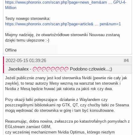
https://www.phoronix.com/scan.php?page=news_item&am … GPU-4-
Million
Testy nowego sterownika:
https://www.phoronix.com/scan.php?page=article& … pen&num=1
Miejmy nadzieję, że otwartoźródłowe sterowniki Nouveau zostaną
dzięki temu ulepszone :-)
Offline
2022-05-15 01:39:26
#4
Jacekalex
-
Podobno człowiek...;)
Jeżeli publicznie znany jest kod sterownika Nvidii (pewnie nie cały jak
zwykle), to teraz autorzy Mesy wezmą na warsztat ten sterownik i
Nvidia z Mesą będzie fruwać jak rakieta za jakiś rok czy dwa.
Przy okazji łatki polepszające działanie z Waylandem czy
poszczególnymi bibliotekami np GTK, QT, czy choćby łatki ze Steama
mogą wędrować do sterownika w górę i tam być konsultowane.
Reasumując, dobra nowina, zwłaszcza po katastrofalnych pomysłach z
EGLstream zamiast GBM,
czy wcześniej mechanizmem Nvidia Optimus, którego niezłym