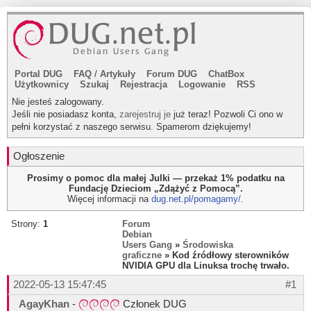
Portal DUG
FAQ
/
Artykuły
Forum DUG
ChatBox
Użytkownicy
Szukaj
Rejestracja
Logowanie
RSS
Nie jesteś zalogowany.
Jeśli nie posiadasz konta,
zarejestruj je
już teraz! Pozwoli Ci ono w
pełni korzystać z naszego serwisu. Spamerom dziękujemy!
Ogłoszenie
Prosimy o pomoc dla małej Julki — przekaż 1% podatku na
Fundację Dzieciom „Zdążyć z Pomocą”.
Więcej informacji na
dug.net.pl/pomagamy/
.
Strony:
1
Forum
Debian
Users Gang
»
Środowiska
graficzne
» Kod źródłowy sterowników
NVIDIA GPU dla Linuksa trochę trwało.
2022-05-13 15:47:45
#1
AgayKhan
-
Członek DUG