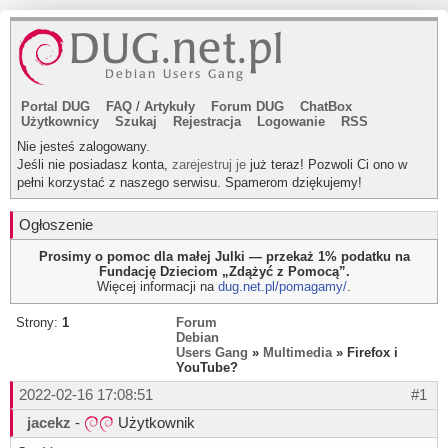
Portal DUG
FAQ
/
Artykuły
Forum DUG
ChatBox
Użytkownicy
Szukaj
Rejestracja
Logowanie
RSS
Nie jesteś zalogowany.
Jeśli nie posiadasz konta,
zarejestruj je
już teraz! Pozwoli Ci ono w
pełni korzystać z naszego serwisu. Spamerom dziękujemy!
Ogłoszenie
Prosimy o pomoc dla małej Julki — przekaż 1% podatku na
Fundację Dzieciom „Zdążyć z Pomocą”.
Więcej informacji na
dug.net.pl/pomagamy/
.
Strony:
1
Forum
Debian
Users Gang
»
Multimedia
» Firefox i
YouTube?
2022-02-16 17:08:51
#1
jacekz
-
Użytkownik