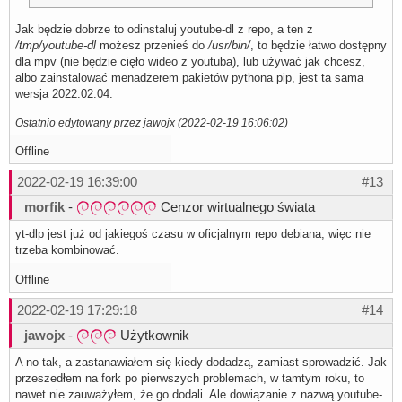
Jak będzie dobrze to odinstaluj youtube-dl z repo, a ten z
/tmp/youtube-dl
możesz przenieś do
/usr/bin/
, to będzie łatwo dostępny
dla mpv (nie będzie cięło wideo z youtuba), lub używać jak chcesz,
albo zainstalować menadżerem pakietów pythona pip, jest ta sama
wersja 2022.02.04.
Ostatnio edytowany przez jawojx (2022-02-19 16:06:02)
Offline
2022-02-19 16:39:00
#13
morfik
-
Cenzor wirtualnego świata
yt-dlp jest już od jakiegoś czasu w oficjalnym repo debiana, więc nie
trzeba kombinować.
Offline
2022-02-19 17:29:18
#14
jawojx
-
Użytkownik
A no tak, a zastanawiałem się kiedy dodadzą, zamiast sprowadzić. Jak
przeszedłem na fork po pierwszych problemach, w tamtym roku, to
nawet nie zauważyłem, że go dodali. Ale dowiązanie z nazwą youtube-