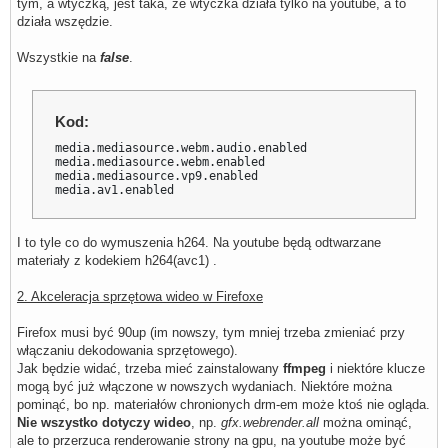
tym, a wtyczką, jest taka, że wtyczka działa tylko na youtube, a to
działa wszędzie.
Wszystkie na
false
.
Kod:
media.mediasource.webm.audio.enabled

media.mediasource.webm.enabled

media.mediasource.vp9.enabled

media.av1.enabled
I to tyle co do wymuszenia h264. Na youtube będą odtwarzane
materiały z kodekiem h264(avc1) .
2. Akceleracja sprzętowa wideo w Firefoxe
Firefox musi być 90up (im nowszy, tym mniej trzeba zmieniać przy
włączaniu dekodowania sprzętowego).
Jak będzie widać, trzeba mieć zainstalowany
ffmpeg
i niektóre klucze
mogą być już włączone w nowszych wydaniach. Niektóre można
pominąć, bo np. materiałów chronionych drm-em może ktoś nie ogląda.
Nie wszystko dotyczy wideo
, np.
gfx.webrender.all
można ominąć,
ale to przerzuca renderowanie strony na gpu, na youtube może być