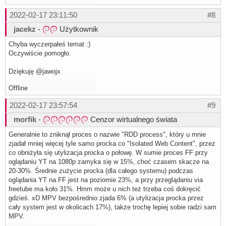
2022-02-17 23:11:50
#8
jacekz
-
Użytkownik
Chyba wyczerpałeś temat :)
Oczywiście pomogło.
Dziękuję @jawojx
Offline
2022-02-17 23:57:54
#9
morfik
-
Cenzor wirtualnego świata
Generalnie to zniknął proces o nazwie "RDD process", który u mnie
zjadał mniej więcej tyle samo procka co "Isolated Web Content", przez
co obniżyła się utylizacja procka o połowę. W sumie proces FF przy
oglądaniu YT na 1080p zamyka się w 15%, choć czasem skacze na
20-30%. Średnie zużycie procka (dla całego systemu) podczas
oglądania YT na FF jest na poziomie 23%, a przy przeglądaniu via
freetube ma koło 31%. Hmm może u nich też trzeba coś dokręcić
gdzieś. xD MPV bezpośrednio zjada 6% (a utylizacja procka przez
cały system jest w okolicach 17%), także trochę lepiej sobie radzi sam
MPV.