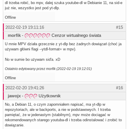
dl trzeba robić, bo mpv, dalej szuka youtube-dl w Debianie 11, na sid-e
już nie, wszystko jest pod yt-dlp.
Offline
2022-02-19 19:11:16
#15
morfik
-
Cenzor wirtualnego świata
U mnie MPV działa grzecznie z yt-dlp bez żadnych dowiązań (choć ja
używam główni flagi --ytdl-format= w mpv).
No w sumie bo używam sid'a. xD
Ostatnio edytowany przez morfik (2022-02-19 19:12:01)
Offline
2022-02-20 19:41:26
#16
jawojx
-
Użytkownik
No, a Debian 11, o czym zapomniałem napisać, ma yt-dlp w
repozytoriach, ale w backports, a nie w podstawowych. I trzeba
pamiętać, że w jedenastym (stabilnym), mpv może dociągać w
rekomendowanych starego youtuba-dl i trzeba odinstalować i zrobić to
dowiązanie.