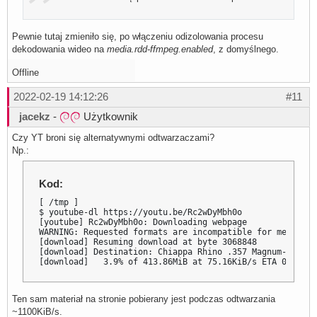
Pewnie tutaj zmieniło się, po włączeniu odizolowania procesu
dekodowania wideo na
media.rdd-ffmpeg.enabled
, z domyślnego.
Offline
2022-02-19 14:12:26
#11
jacekz
-
Użytkownik
Czy YT broni się alternatywnymi odtwarzaczami?
Np.:
Kod:
[ /tmp ]

$ youtube-dl https://youtu.be/Rc2wDyMbh0o

[youtube] Rc2wDyMbh0o: Downloading webpage

WARNING: Requested formats are incompatible for merge an
[download] Resuming download at byte 3068848

[download] Destination: Chiappa Rhino .357 Magnum-Rc2wDy
[download]   3.9% of 413.86MiB at 75.16KiB/s ETA 01:30:2
Ten sam materiał na stronie pobierany jest podczas odtwarzania
~1100KiB/s.