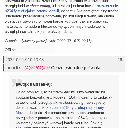
korzystanie z kodeka H264 i możemy to zrobić w ustawieniach
przeglądarki w
about:config
, lub szybciej doinstalować,
rozszerzenie
h264ify z oficjalnej strony Mozilli
, do testu. Nie pamiętam czy trzeba
uruchomić przeglądarkę ponownie, po instalacji h264ify, ale chyba
wystarczy otworzyć w nowej karcie youtube. Jak się obawiasz
instalować, to podam klucze do wyłączeń innych kodeków w
przeglądarce, ale tak jest prościej i działa.
Ostatnio edytowany przez jawojx (2022-02-16 21:00:16)
Offline
2022-02-17 10:13:43
#6
morfik
-
Cenzor wirtualnego świata
jawojx napisał(-a):
Co do problemu, to na firefox-esr musimy wymusić na
youtube korzystanie z kodeka H264 i możemy to zrobić w
ustawieniach przeglądarki w
about:config
, lub szybciej
doinstalować,
rozszerzenie h264ify z oficjalnej strony
Mozilli
, do testu. Nie pamiętam czy trzeba uruchomić
przeglądarkę ponownie, po instalacji h264ify, ale chyba
wystarczy otworzyć w nowej karcie youtube. Jak się