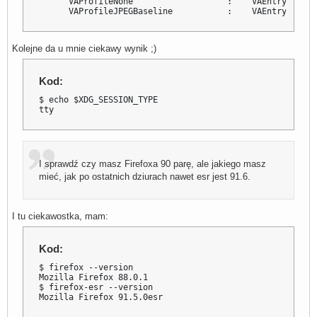
      VAProfileNone                   :    VAEntrypointVi
      VAProfileJPEGBaseline           :    VAEntrypointV
Kolejne da u mnie ciekawy wynik ;)
Kod:
$ echo $XDG_SESSION_TYPE

tty
I sprawdź czy masz Firefoxa 90 parę, ale jakiego masz
mieć, jak po ostatnich dziurach nawet esr jest 91.6.
I tu ciekawostka, mam:
Kod:
$ firefox --version 

Mozilla Firefox 88.0.1

$ firefox-esr --version 

Mozilla Firefox 91.5.0esr