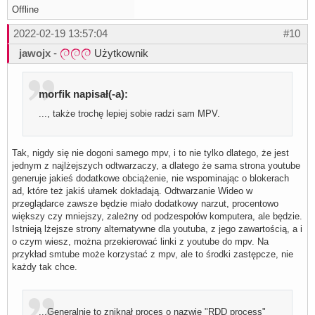
Offline
2022-02-19 13:57:04
#10
jawojx
-
Użytkownik
morfik napisał(-a):
..., także trochę lepiej sobie radzi sam MPV.
Tak, nigdy się nie dogoni samego mpv, i to nie tylko dlatego, że jest
jednym z najlżejszych odtwarzaczy, a dlatego że sama strona youtube
generuje jakieś dodatkowe obciążenie, nie wspominając o blokerach
ad, które też jakiś ułamek dokładają. Odtwarzanie Wideo w
przeglądarce zawsze będzie miało dodatkowy narzut, procentowo
większy czy mniejszy, zależny od podzespołów komputera, ale będzie.
Istnieją lżejsze strony alternatywne dla youtuba, z jego zawartością, a i
o czym wiesz, można przekierować linki z youtube do mpv. Na
przykład smtube może korzystać z mpv, ale to środki zastępcze, nie
każdy tak chce.
...Generalnie to zniknął proces o nazwie "RDD process"