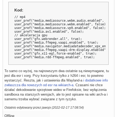
Kod:
// mp4

user_pref("media.mediasource.webm.audio.enabled", false);
user_pref("media.mediasource.webm.enabled", false);

user_pref("media.mediasource.vp9.enabled", false);

user_pref("media.av1.enabled", false);

// akceleracja gpu

user_pref("gfx.webrender.all", true);

user_pref("media.ffmpeg.vaapi.enabled", true);

user_pref("media.navigator.mediadatadecoder_vpx_enabled",
user_pref("media.ffmpeg.vaapi-drm-display.enabled", true)
user_pref("gfx.x11-egl.force-enabled", true);

user_pref("media.rdd-ffmpeg.enabled", true);
To samo co wyżej, na najnowszym dwa ostatnie są niewymagane, tu
jest dla esr i xorg. Przy korzystaniu tylko z h264 i esr, to powinno
wystarczyć. Reszta, jak i ustawienia dla Wayland-a
i dodatkowe info
zwłaszcza dla nowszych od esr na wikiarch-a
. Czasami nie chce
działać dekodowanie sprzętowe wideo w Firefoksie, bez wyłączenia
sandboxa na starszych wersjach, ale to jest opisane na wiki arch-a i
samemu trzeba wybrać związane z tym ryzyko.
Ostatnio edytowany przez jawojx (2022-02-17 17:08:54)
Offline