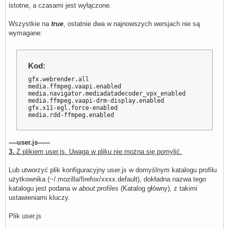
istotne, a czasami jest wyłączone.
Wszystkie na
true
, ostatnie dwa w najnowszych wersjach nie są
wymagane:
Kod:
gfx.webrender.all

media.ffmpeg.vaapi.enabled

media.navigator.mediadatadecoder_vpx_enabled

media.ffmpeg.vaapi-drm-display.enabled

gfx.x11-egl.force-enabled

media.rdd-ffmpeg.enabled
----user.js------
3.
Z plikiem user.js. Uwaga w pliku nie można się pomylić.
Lub utworzyć plik konfiguracyjny user.js w domyślnym katalogu profilu
użytkownika (~/.mozilla/firefox/xxxx.default), dokładna nazwa tego
katalogu jest podana w
about:profiles
(Katalog główny), z takimi
ustawieniami kluczy.
Plik user.js