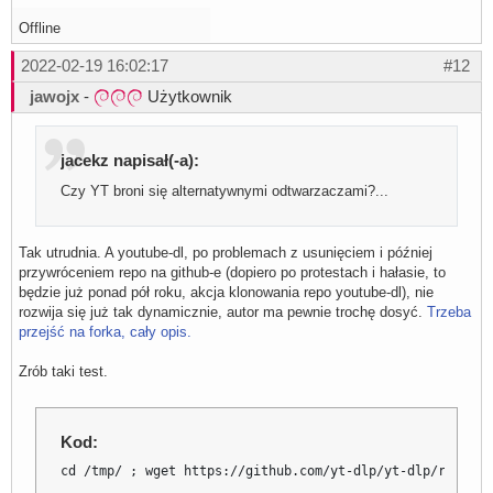
Offline
2022-02-19 16:02:17
#12
jawojx
-
Użytkownik
jacekz napisał(-a):
Czy YT broni się alternatywnymi odtwarzaczami?...
Tak utrudnia. A youtube-dl, po problemach z usunięciem i później
przywróceniem repo na github-e (dopiero po protestach i hałasie, to
będzie już ponad pół roku, akcja klonowania repo youtube-dl), nie
rozwija się już tak dynamicznie, autor ma pewnie trochę dosyć.
Trzeba
przejść na forka, cały opis.
Zrób taki test.
Kod:
cd /tmp/ ; wget https://github.com/yt-dlp/yt-dlp/release