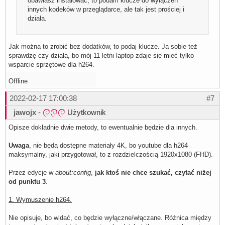
obawiasz instalować, to podam klucze do wyłączeń
innych kodeków w przeglądarce, ale tak jest prościej i
działa.
Jak można to zrobić bez dodatków, to podaj klucze. Ja sobie też
sprawdzę czy działa, bo mój 11 letni laptop zdaje się mieć tylko
wsparcie sprzętowe dla h264.
Offline
2022-02-17 17:00:38
#7
jawojx
-
Użytkownik
Opisze dokładnie dwie metody, to ewentualnie będzie dla innych.
Uwaga
, nie będą dostępne materiały 4K, bo youtube dla h264
maksymalny, jaki przygotował, to z rozdzielczością 1920x1080 (FHD).
Przez edycje w
about:config
,
jak ktoś nie chce szukać, czytać niżej
od punktu 3
.
1. Wymuszenie h264.
Nie opisuje, bo widać, co będzie wyłączne/włączane. Różnica między