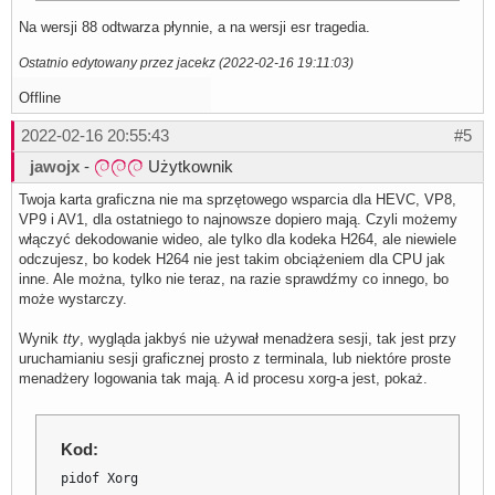
Na wersji 88 odtwarza płynnie, a na wersji esr tragedia.
Ostatnio edytowany przez jacekz (2022-02-16 19:11:03)
Offline
2022-02-16 20:55:43
#5
jawojx
-
Użytkownik
Twoja karta graficzna nie ma sprzętowego wsparcia dla HEVC, VP8,
VP9 i AV1, dla ostatniego to najnowsze dopiero mają. Czyli możemy
włączyć dekodowanie wideo, ale tylko dla kodeka H264, ale niewiele
odczujesz, bo kodek H264 nie jest takim obciążeniem dla CPU jak
inne. Ale można, tylko nie teraz, na razie sprawdźmy co innego, bo
może wystarczy.
Wynik
tty
, wygląda jakbyś nie używał menadżera sesji, tak jest przy
uruchamianiu sesji graficznej prosto z terminala, lub niektóre proste
menadżery logowania tak mają. A id procesu xorg-a jest, pokaż.
Kod:
pidof Xorg