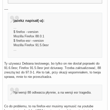
----
jacekz napisał(-a):
...
$ firefox --version
Mozilla Firefox 88.0.1
$ firefox-esr --version
Mozilla Firefox 91.5.0esr
...
Ty używasz Debiana testowego, bo tylko on nie dostał poprawki do
91.6.0esr, Firefox 91.5.0esr jest dziurawy. Trzeba zaktualizować, 88
zresztą też do 97.0-1. Ale to tak, przy okazji wspomniałem, to twoja
sprawa, mnie to nie przeszkadza.
Na wersji 88 odtwarza płynnie, a na wersji esr tragedia.
Co do problemu, to na firefox-esr musimy wymusić na youtube