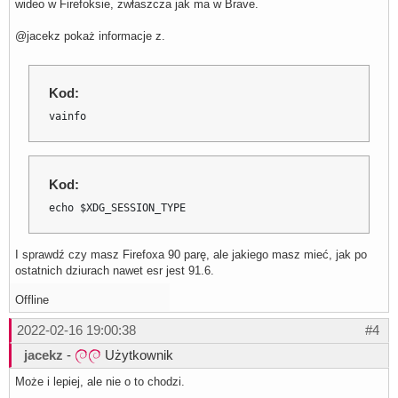
wideo w Firefoksie, zwłaszcza jak ma w Brave.
@jacekz pokaż informacje z.
Kod:
vainfo
Kod:
echo $XDG_SESSION_TYPE
I sprawdź czy masz Firefoxa 90 parę, ale jakiego masz mieć, jak po
ostatnich dziurach nawet esr jest 91.6.
Offline
2022-02-16 19:00:38
#4
jacekz
-
Użytkownik
Może i lepiej, ale nie o to chodzi.