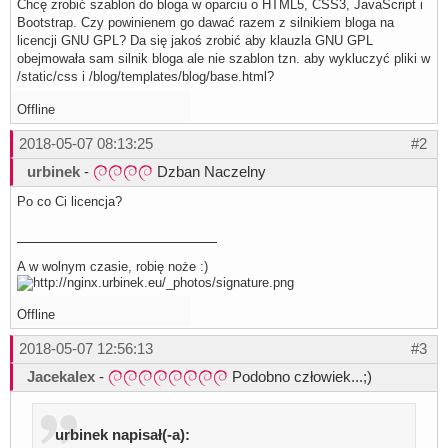
Chcę zrobić szablon do bloga w oparciu o HTML5, CSS3, JavaScript i
Bootstrap. Czy powinienem go dawać razem z silnikiem bloga na
licencji GNU GPL? Da się jakoś zrobić aby klauzla GNU GPL
obejmowała sam silnik bloga ale nie szablon tzn. aby wykluczyć pliki w
/static/css i /blog/templates/blog/base.html?
Offline
2018-05-07 08:13:25
#2
urbinek
-
Dzban Naczelny
Po co Ci licencja?
A w wolnym czasie, robię noże :)
Offline
2018-05-07 12:56:13
#3
Jacekalex
-
Podobno człowiek...;)
urbinek napisał(-a):