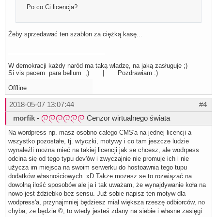
Po co Ci licencja?
Żeby sprzedawać ten szablon za ciężką kasę...
W demokracji każdy naród ma taką władzę, na jaką zasługuje ;)
Si vis pacem para bellum ;) | Pozdrawiam :)
Offline
2018-05-07 13:07:44
#4
morfik
-
Cenzor wirtualnego świata
Na wordpress np. masz osobno całego CMS'a na jednej licencji a
wszystko pozostałe, tj. wtyczki, motywy i co tam jeszcze ludzie
wynaleźli można mieć na takiej licencji jak se chcesz, ale wodrpess
odcina się od tego typu dev'ów i zwyczajnie nie promuje ich i nie
użycza im miejsca na swoim serwerku do hostoawnia tego tupu
dodatków własnościowych. xD Także możesz se to rozwiązać na
dowolną ilość sposobów ale ja i tak uważam, że wynajdywanie koła na
nowo jest ździebko bez sensu. Już sobie napisz ten motyw dla
wodpress'a, przynajmniej będziesz miał większa rzeszę odbiorców, no
chyba, że będzie ©, to wtedy jesteś zdany na siebie i własne zasięgi