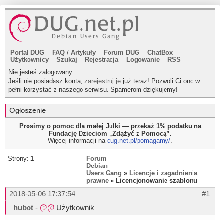
Portal DUG
FAQ
/
Artykuły
Forum DUG
ChatBox
Użytkownicy
Szukaj
Rejestracja
Logowanie
RSS
Nie jesteś zalogowany.
Jeśli nie posiadasz konta,
zarejestruj je
już teraz! Pozwoli Ci ono w
pełni korzystać z naszego serwisu. Spamerom dziękujemy!
Ogłoszenie
Prosimy o pomoc dla małej Julki — przekaż 1% podatku na
Fundację Dzieciom „Zdążyć z Pomocą”.
Więcej informacji na
dug.net.pl/pomagamy/
.
Strony:
1
Forum
Debian
Users Gang
»
Licencje i zagadnienia
prawne
» Licencjonowanie szablonu
2018-05-06 17:37:54
#1
hubot
-
Użytkownik