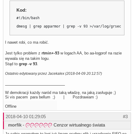
Kod:
#!/bin/bash

dmesg | grep apparmor | grep -v 93 >/var/log/grsec/appar
I nawet robi, co ma robić.
Jest tylko problem z
rtmin+-93
w logach AA, bo aa-logprof na razie
wywala się na takim logu.
Stąd to
grep -v 93
.
Ostatnio edytowany przez Jacekalex (2018-04-09 20:12:57)
W demokracji każdy naród ma taką władzę, na jaką zasługuje ;)
Si vis pacem para bellum ;) | Pozdrawiam :)
Offline
2018-04-10 01:29:05
#3
morfik
-
Cenzor wirtualnego świata
Ja sobie ogarnąłem te logi już (mam osobny plik i urządzenie FIFO na