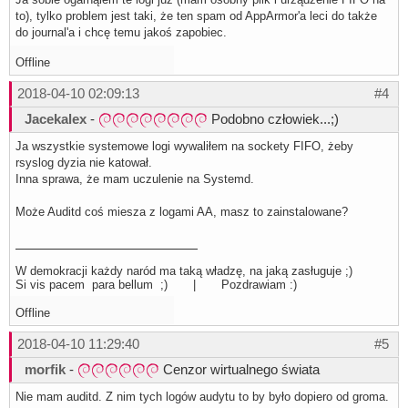
to), tylko problem jest taki, że ten spam od AppArmor'a leci do także
do journal'a i chcę temu jakoś zapobiec.
Offline
2018-04-10 02:09:13
#4
Jacekalex
-
Podobno człowiek...;)
Ja wszystkie systemowe logi wywaliłem na sockety FIFO, żeby
rsyslog dyzia nie katował.
Inna sprawa, że mam uczulenie na Systemd.
Może Auditd coś miesza z logami AA, masz to zainstalowane?
W demokracji każdy naród ma taką władzę, na jaką zasługuje ;)
Si vis pacem para bellum ;) | Pozdrawiam :)
Offline
2018-04-10 11:29:40
#5
morfik
-
Cenzor wirtualnego świata
Nie mam auditd. Z nim tych logów audytu to by było dopiero od groma.