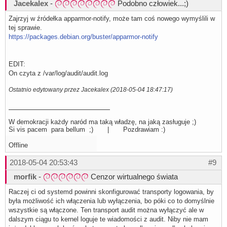
Jacekalex
-
Podobno człowiek...;)
Zajrzyj w źródełka apparmor-notify, może tam coś nowego wymyślili w
tej sprawie.
https://packages.debian.org/buster/apparmor-notify
EDIT:
On czyta z /var/log/audit/audit.log
Ostatnio edytowany przez Jacekalex (2018-05-04 18:47:17)
W demokracji każdy naród ma taką władzę, na jaką zasługuje ;)
Si vis pacem para bellum ;) | Pozdrawiam :)
Offline
2018-05-04 20:53:43
#9
morfik
-
Cenzor wirtualnego świata
Raczej ci od systemd powinni skonfigurować transporty logowania, by
była możliwość ich włączenia lub wyłączenia, bo póki co to domyślnie
wszystkie są włączone. Ten transport audit można wyłączyć ale w
dalszym ciągu to kernel loguje te wiadomości z audit. Niby nie mam