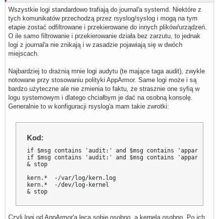
Wszystkie logi standardowo trafiają do journal'a systemd. Niektóre z
tych komunikatów przechodzą przez rsyslog/syslog i mogą na tym
etapie zostać odfiltrowane i przekierowane do innych plików/urządzeń.
O ile samo filtrowanie i przekierowanie działa bez zarzutu, to jednak
logi z journal'a nie znikają i w zasadzie pojawiają się w dwóch
miejscach.
Najbardziej to drażnią mnie logi audytu (te mające taga audit), zwykle
notowane przy stosowaniu polityki AppArmor. Same logi może i są
bardzo użyteczne ale nie zmienia to faktu, że strasznie one syfią w
logu systemowym i dlatego chciałbym je dać na osobną konsolę.
Generalnie to w konfiguracji rsyslog'a mam takie zwrotki:
Kod:
if $msg contains 'audit:' and $msg contains 'apparmor=' 
if $msg contains 'audit:' and $msg contains 'apparmor=' 
& stop

kern.*  -/var/log/kern.log

kern.*  -/dev/log-kernel

& stop
Czyli logi od AppArmor'a lecą sobie osobno, a kernela osobno. Po ich