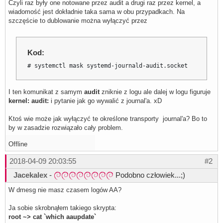
Czyli raz były one notowane przez audit a drugi raz przez kernel, a
wiadomość jest dokładnie taka sama w obu przypadkach. Na
szczęście to dublowanie można wyłączyć przez
Kod:
# systemctl mask systemd-journald-audit.socket
I ten komunikat z samym
audit
zniknie z logu ale dalej w logu figuruje
kernel: audit:
i pytanie jak go wywalić z journal'a. xD
Ktoś wie może jak wyłączyć te określone transporty journal'a? Bo to
by w zasadzie rozwiązało cały problem.
Offline
2018-04-09 20:03:55
#2
Jacekalex
-
Podobno człowiek...;)
W dmesg nie masz czasem logów AA?
Ja sobie skrobnąłem takiego skrypta:
root ~> cat `which aaupdate`