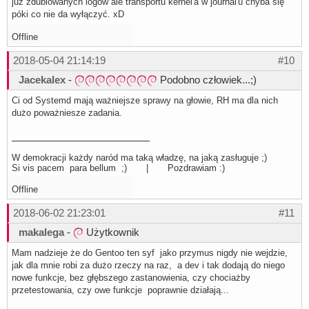
już zdublowanych logów ale transportu kernel'a w journal'u chyba się
póki co nie da wyłączyć. xD
Offline
2018-05-04 21:14:19
#10
Jacekalex
-
Podobno człowiek...;)
Ci od Systemd mają ważniejsze sprawy na głowie, RH ma dla nich
dużo poważniesze zadania.
W demokracji każdy naród ma taką władzę, na jaką zasługuje ;)
Si vis pacem para bellum ;) | Pozdrawiam :)
Offline
2018-06-02 21:23:01
#11
makalega
-
Użytkownik
Mam nadzieje że do Gentoo ten syf jako przymus nigdy nie wejdzie,
jak dla mnie robi za dużo rzeczy na raz, a dev i tak dodają do niego
nowe funkcje, bez głębszego zastanowienia, czy chociażby
przetestowania, czy owe funkcje poprawnie działają...