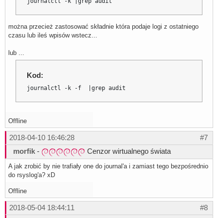
journalctl -k |grep audit
można przecież zastosować składnie która podaje logi z ostatniego
czasu lub ileś wpisów wstecz...
lub ...
Kod:
journalctl -k -f  |grep audit
Offline
2018-04-10 16:46:28
#7
morfik
-
Cenzor wirtualnego świata
A jak zrobić by nie trafiały one do journal'a i zamiast tego bezpośrednio
do rsyslog'a? xD
Offline
2018-05-04 18:44:11
#8