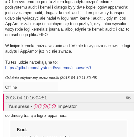
xD Ten systemd po prostu zbiera logi audytu bezpośrednio z
podsystemu audit i kernel i dlatego były dwie kopie logów apparmor'a:
jedna z samym audit, druga z kernel: audit: . Ten pierwszy transport
udało się wyłączyć ale nadal w logu mam kernel: audit: , gdy mi coś
AppArmor zablokuje i chciałbym się tego pozbyć, czyli albo wywalić
wszystkie logi kernela z journala, albo jedynie te kernel: audit: i dać to
do osobnego pliku/FIFO.
W linijce kernela można wrzucić audit=0 ale to wyłącza całkowicie logi
audytu i AppArmor już nic nie zwraca.
Tu też ludzie narzekają na to:
https://github.com/systemd/systemd/issues/959
Ostatnio edytowany przez morfik (2018-04-10 11:35:49)
Offline
2018-04-10 16:04:51
#6
Yampress
-
Imperator
do dmesg trafiaja logi z apparmora
Kod: