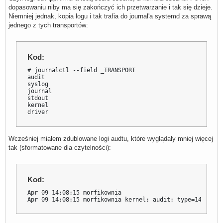
dopasowaniu niby ma się zakończyć ich przetwarzanie i tak się dzieje.
Niemniej jednak, kopia logu i tak trafia do journal'a systemd za sprawą
jednego z tych transportów:
Kod:
# journalctl --field _TRANSPORT

audit

syslog

journal

stdout

kernel

driver
Wcześniej miałem zdublowane logi audtu, które wyglądały mniej więcej
tak (sformatowane dla czytelności):
Kod:
Apr 09 14:08:15 morfikownia                          aud
Apr 09 14:08:15 morfikownia kernel: audit: type=1400 aud