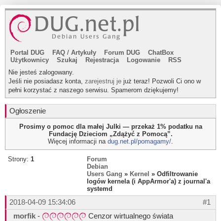
Portal DUG
FAQ
/
Artykuły
Forum DUG
ChatBox
Użytkownicy
Szukaj
Rejestracja
Logowanie
RSS
Nie jesteś zalogowany.
Jeśli nie posiadasz konta,
zarejestruj je
już teraz! Pozwoli Ci ono w
pełni korzystać z naszego serwisu. Spamerom dziękujemy!
Ogłoszenie
Prosimy o pomoc dla małej Julki — przekaż 1% podatku na
Fundację Dzieciom „Zdążyć z Pomocą”.
Więcej informacji na
dug.net.pl/pomagamy/
.
Strony:
1
Forum
Debian
Users Gang
»
Kernel
» Odfiltrowanie
logów kernela (i AppArmor'a) z journal'a
systemd
2018-04-09 15:34:06
#1
morfik
-
Cenzor wirtualnego świata