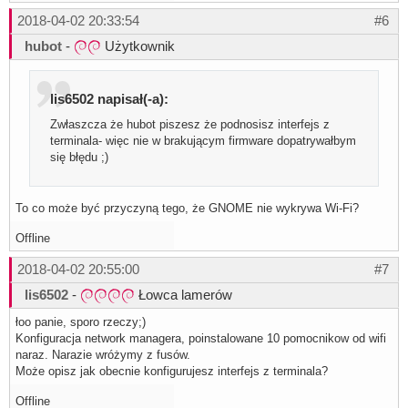
2018-04-02 20:33:54
#6
hubot
-
Użytkownik
lis6502 napisał(-a):
Zwłaszcza że hubot piszesz że podnosisz interfejs z
terminala- więc nie w brakującym firmware dopatrywałbym
się błędu ;)
To co może być przyczyną tego, że GNOME nie wykrywa Wi-Fi?
Offline
2018-04-02 20:55:00
#7
lis6502
-
Łowca lamerów
łoo panie, sporo rzeczy;)
Konfiguracja network managera, poinstalowane 10 pomocnikow od wifi
naraz. Narazie wróżymy z fusów.
Może opisz jak obecnie konfigurujesz interfejs z terminala?
Offline