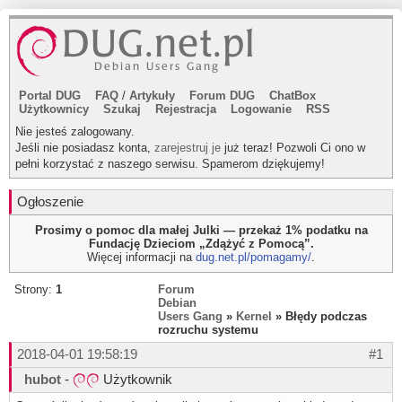
Portal DUG
FAQ
/
Artykuły
Forum DUG
ChatBox
Użytkownicy
Szukaj
Rejestracja
Logowanie
RSS
Nie jesteś zalogowany.
Jeśli nie posiadasz konta,
zarejestruj je
już teraz! Pozwoli Ci ono w
pełni korzystać z naszego serwisu. Spamerom dziękujemy!
Ogłoszenie
Prosimy o pomoc dla małej Julki — przekaż 1% podatku na
Fundację Dzieciom „Zdążyć z Pomocą”.
Więcej informacji na
dug.net.pl/pomagamy/
.
Strony:
1
Forum
Debian
Users Gang
»
Kernel
» Błędy podczas
rozruchu systemu
2018-04-01 19:58:19
#1
hubot
-
Użytkownik