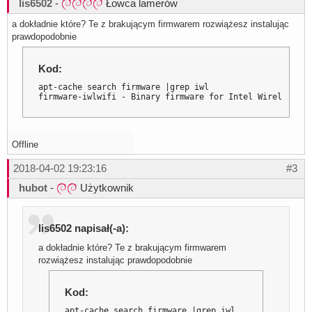
lis6502
-
Łowca lamerów
a dokładnie które? Te z brakującym firmwarem rozwiążesz instalując
prawdopodobnie
Kod:
apt-cache search firmware |grep iwl

firmware-iwlwifi - Binary firmware for Intel Wireless ca
Offline
2018-04-02 19:23:16
#3
hubot
-
Użytkownik
lis6502 napisał(-a):
a dokładnie które? Te z brakującym firmwarem
rozwiążesz instalując prawdopodobnie
Kod:
apt-cache search firmware |grep iwl
