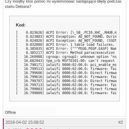
Czy móŋłby ktoś pomóc mi wyeliminować następujące błędy podczas
startu Debiana?
Kod:
[    0.023626] ACPI Error: [\_SB_.PCI0.XHC_.RHUB.HS11] N
[    0.023803] ACPI Exception: AE_NOT_FOUND, During name
[    0.024026] ACPI Exception: AE_NOT_FOUND, (SSDT:xh_rv
[    0.032000] ACPI Error: 1 table load failures, 9 succ
[    0.385035] ACPI Error: [^^^PEG0.PEGP.EASP] Namespace
[    0.385217] ACPI Error: Method parse/execution failed
[   16.269988] cgroup: cgroup2: unknown option "nsdelegat
[   16.682943] tpm_crb MSFT0101:00: can't request region
[   16.798171] iwlwifi 0000:02:00.0: pci_enable_msi faile
[   16.799513] iwlwifi 0000:02:00.0: firmware: failed to
[   16.799606] iwlwifi 0000:02:00.0: Direct firmware loa
[   16.799616] iwlwifi 0000:02:00.0: firmware: failed to
[   16.799707] iwlwifi 0000:02:00.0: Direct firmware loa
[   16.799713] iwlwifi 0000:02:00.0: firmware: failed to
[   16.799803] iwlwifi 0000:02:00.0: Direct firmware loa
[   16.799809] iwlwifi 0000:02:00.0: firmware: failed to
Offline
2018-04-02 15:08:52
#2