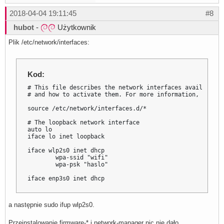
2018-04-04 19:11:45
#8
hubot
-
Użytkownik
Plik /etc/network/interfaces:
Kod:
# This file describes the network interfaces available o
# and how to activate them. For more information, see in
source /etc/network/interfaces.d/*

# The loopback network interface

auto lo

iface lo inet loopback

iface wlp2s0 inet dhcp

        wpa-ssid "wifi"

        wpa-psk "haslo"

iface enp3s0 inet dhcp
a następnie sudo ifup wlp2s0.
Przeinstalowanie firmware-* i network-manager nic nie dało.