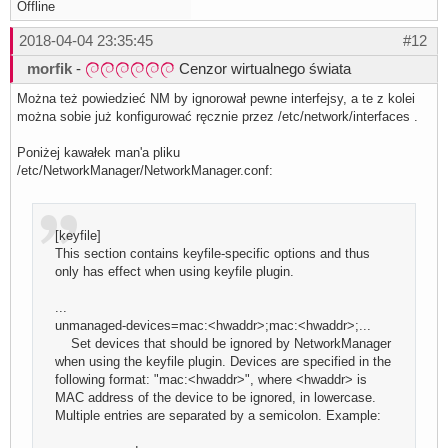
Offline
2018-04-04 23:35:45
#12
morfik
-
Cenzor wirtualnego świata
Można też powiedzieć NM by ignorował pewne interfejsy, a te z kolei
można sobie już konfigurować ręcznie przez /etc/network/interfaces .
Poniżej kawałek man'a pliku
/etc/NetworkManager/NetworkManager.conf:
[keyfile]
This section contains keyfile-specific options and thus
only has effect when using keyfile plugin.
...
unmanaged-devices=mac:<hwaddr>;mac:<hwaddr>;...
Set devices that should be ignored by NetworkManager
when using the keyfile plugin. Devices are specified in the
following format: "mac:<hwaddr>", where <hwaddr> is
MAC address of the device to be ignored, in lowercase.
Multiple entries are separated by a semicolon. Example: