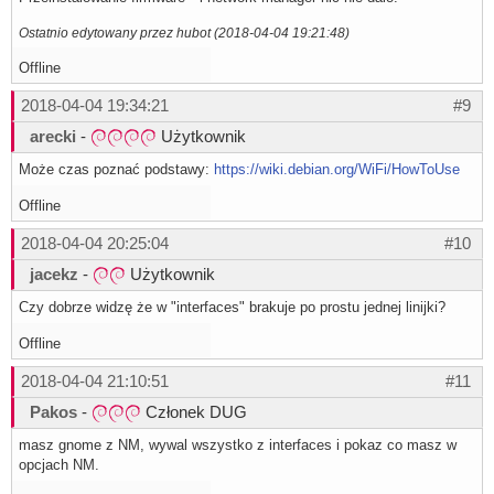
Ostatnio edytowany przez hubot (2018-04-04 19:21:48)
Offline
2018-04-04 19:34:21
#9
arecki
-
Użytkownik
Może czas poznać podstawy:
https://wiki.debian.org/WiFi/HowToUse
Offline
2018-04-04 20:25:04
#10
jacekz
-
Użytkownik
Czy dobrze widzę że w "interfaces" brakuje po prostu jednej linijki?
Offline
2018-04-04 21:10:51
#11
Pakos
-
Członek DUG
masz gnome z NM, wywal wszystko z interfaces i pokaz co masz w
opcjach NM.