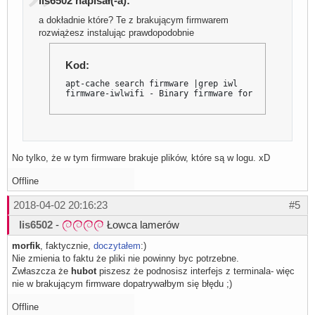
lis6502 napisał(-a):
a dokładnie które? Te z brakującym firmwarem
rozwiążesz instalując prawdopodobnie
Kod:
apt-cache search firmware |grep iwl

firmware-iwlwifi - Binary firmware for Intel Wirel
No tylko, że w tym firmware brakuje plików, które są w logu. xD
Offline
2018-04-02 20:16:23
#5
lis6502
-
Łowca lamerów
morfik
, faktycznie,
doczytałem
:)
Nie zmienia to faktu że pliki nie powinny byc potrzebne.
Zwłaszcza że
hubot
piszesz że podnosisz interfejs z terminala- więc
nie w brakującym firmware dopatrywałbym się błędu ;)
Offline