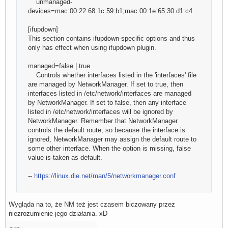
unmanaged-
devices=mac:00:22:68:1c:59:b1;mac:00:1e:65:30:d1:c4
[ifupdown]
This section contains ifupdown-specific options and thus
only has effect when using ifupdown plugin.
managed=false | true
Controls whether interfaces listed in the 'interfaces' file
are managed by NetworkManager. If set to true, then
interfaces listed in /etc/network/interfaces are managed
by NetworkManager. If set to false, then any interface
listed in /etc/network/interfaces will be ignored by
NetworkManager. Remember that NetworkManager
controls the default route, so because the interface is
ignored, NetworkManager may assign the default route to
some other interface. When the option is missing, false
value is taken as default.
--
https://linux.die.net/man/5/networkmanager.conf
Wygląda na to, że NM też jest czasem biczowany przez
niezrozumienie jego działania. xD