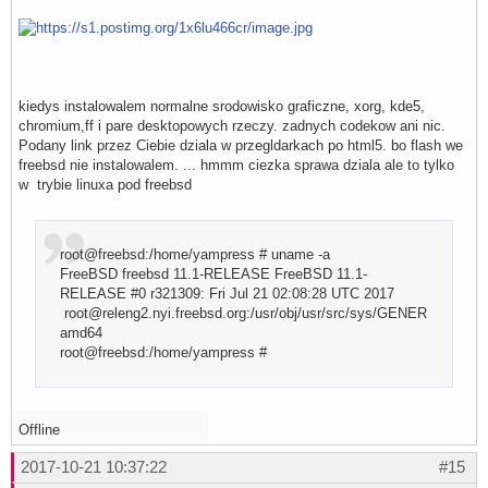
kiedys instalowalem normalne srodowisko graficzne, xorg, kde5,
chromium,ff i pare desktopowych rzeczy. zadnych codekow ani nic.
Podany link przez Ciebie dziala w przegldarkach po html5. bo flash we
freebsd nie instalowalem. ... hmmm ciezka sprawa dziala ale to tylko
w trybie linuxa pod freebsd
root@freebsd:/home/yampress # uname -a
FreeBSD freebsd 11.1-RELEASE FreeBSD 11.1-
RELEASE #0 r321309: Fri Jul 21 02:08:28 UTC 2017
root@releng2.nyi.freebsd.org:/usr/obj/usr/src/sys/GENERIC
amd64
root@freebsd:/home/yampress #
Offline
2017-10-21 10:37:22
#15