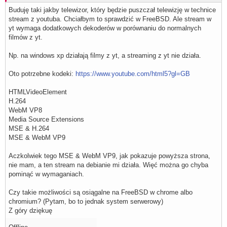
Buduję taki jakby telewizor, który będzie puszczał telewizję w technice
stream z youtuba. Chciałbym to sprawdzić w FreeBSD. Ale stream w
yt wymaga dodatkowych dekoderów w porównaniu do normalnych
filmów z yt.
Np. na windows xp działają filmy z yt, a streaming z yt nie działa.
Oto potrzebne kodeki:
https://www.youtube.com/html5?gl=GB
HTMLVideoElement
H.264
WebM VP8
Media Source Extensions
MSE & H.264
MSE & WebM VP9
Aczkolwiek tego MSE & WebM VP9, jak pokazuje powyższa strona,
nie mam, a ten stream na debianie mi działa. Więć można go chyba
pominąć w wymaganiach.
Czy takie możliwości są osiągalne na FreeBSD w chrome albo
chromium? (Pytam, bo to jednak system serwerowy)
Z góry dziękuę