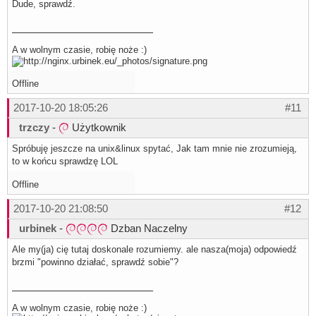
Dude, sprawdź.
A w wolnym czasie, robię noże :)
Offline
2017-10-20 18:05:26
#11
trzczy
-
Użytkownik
Spróbuję jeszcze na unix&linux spytać, Jak tam mnie nie zrozumieją,
to w końcu sprawdzę LOL
Offline
2017-10-20 21:08:50
#12
urbinek
-
Dzban Naczelny
Ale my(ja) cię tutaj doskonale rozumiemy. ale nasza(moja) odpowiedź
brzmi "powinno działać, sprawdź sobie"?
A w wolnym czasie, robię noże :)