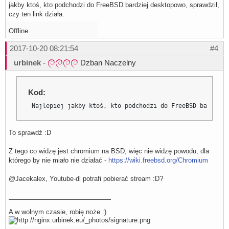
jakby ktoś, kto podchodzi do FreeBSD bardziej desktopowo, sprawdził,
czy ten link działa.
Offline
2017-10-20 08:21:54
#4
urbinek
-
Dzban Naczelny
Kod:
 Najlepiej jakby ktoś, kto podchodzi do FreeBSD bardziej
To sprawdź :D
Z tego co widzę jest chromium na BSD, więc nie widzę powodu, dla
którego by nie miało nie działać -
https://wiki.freebsd.org/Chromium
@Jacekalex, Youtube-dl potrafi pobierać stream :D?
A w wolnym czasie, robię noże :)