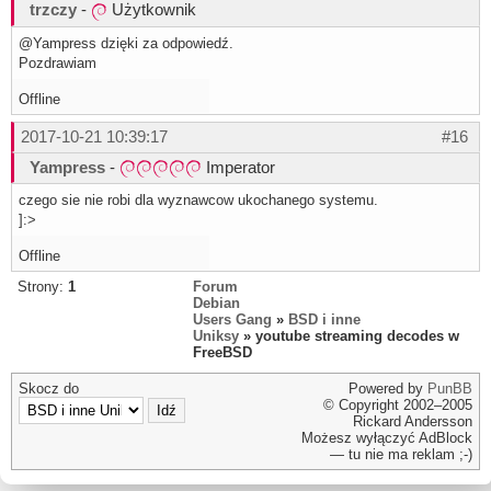
trzczy
-
Użytkownik
@Yampress dzięki za odpowiedź.
Pozdrawiam
Offline
2017-10-21 10:39:17
#16
Yampress
-
Imperator
czego sie nie robi dla wyznawcow ukochanego systemu.
]:>
Offline
Strony:
1
Forum
Debian
Users Gang
»
BSD i inne
Uniksy
» youtube streaming decodes w
FreeBSD
Skocz do
Powered by
PunBB
© Copyright 2002–2005
Rickard Andersson
Możesz wyłączyć AdBlock
— tu nie ma reklam ;-)