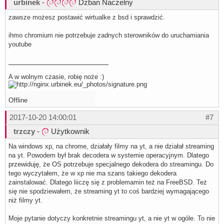
urbinek
-
Dzban Naczelny
zawsze możesz postawić wirtualke z bsd i sprawdzić.
ihmo chromium nie potrzebuje zadnych sterowników do uruchamiania
youtube
A w wolnym czasie, robię noże :)
Offline
2017-10-20 14:00:01
#7
trzczy
-
Użytkownik
Na windows xp, na chrome, działały filmy na yt, a nie działał streaming
na yt. Powodem był brak decodera w systemie operacyjnym. Dlatego
przewiduję, że OS potrzebuje specjalnego dekodera do streamingu. Do
tego wyczytałem, że w xp nie ma szans takiego dekodera
zainstalować. Dlatego liiczę się z problemamin też na FreeBSD. Też
się nie spodziewałem, że streaming yt to coś bardziej wymagającego
niż filmy yt.
Moje pytanie dotyczy konkretnie streamingu yt, a nie yt w ogóle. To nie