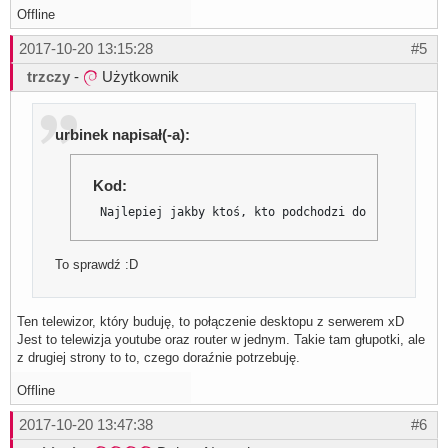
Offline
2017-10-20 13:15:28
#5
trzczy
-
Użytkownik
urbinek napisał(-a):
Kod:
 Najlepiej jakby ktoś, kto podchodzi do FreeBSD ba
To sprawdź :D
Ten telewizor, który buduję, to połączenie desktopu z serwerem xD
Jest to telewizja youtube oraz router w jednym. Takie tam głupotki, ale
z drugiej strony to to, czego doraźnie potrzebuję.
Offline
2017-10-20 13:47:38
#6