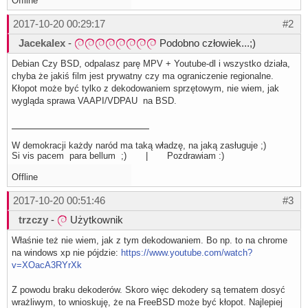
Offline
2017-10-20 00:29:17
#2
Jacekalex
-
Podobno człowiek...;)
Debian Czy BSD, odpalasz parę MPV + Youtube-dl i wszystko działa,
chyba że jakiś film jest prywatny czy ma ograniczenie regionalne.
Kłopot może być tylko z dekodowaniem sprzętowym, nie wiem, jak
wygląda sprawa VAAPI/VDPAU na BSD.
W demokracji każdy naród ma taką władzę, na jaką zasługuje ;)
Si vis pacem para bellum ;) | Pozdrawiam :)
Offline
2017-10-20 00:51:46
#3
trzczy
-
Użytkownik
Właśnie też nie wiem, jak z tym dekodowaniem. Bo np. to na chrome
na windows xp nie pójdzie:
https://www.youtube.com/watch?
v=XOacA3RYrXk
Z powodu braku dekoderów. Skoro więc dekodery są tematem dosyć
wrażliwym, to wnioskuję, że na FreeBSD może być kłopot. Najlepiej