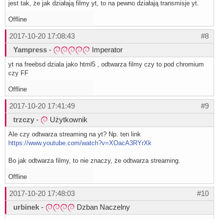
jest tak, że jak działają filmy yt, to na pewno działają transmisje yt.
Offline
2017-10-20 17:08:43
#8
Yampress
-
Imperator
yt na freebsd dziala jako html5 , odtwarza filmy czy to pod chromium
czy FF
Offline
2017-10-20 17:41:49
#9
trzczy
-
Użytkownik
Ale czy odtwarza streaming na yt? Np. ten link
https://www.youtube.com/watch?v=XOacA3RYrXk
Bo jak odtwarza filmy, to nie znaczy, że odtwarza streaming.
Offline
2017-10-20 17:48:03
#10
urbinek
-
Dzban Naczelny