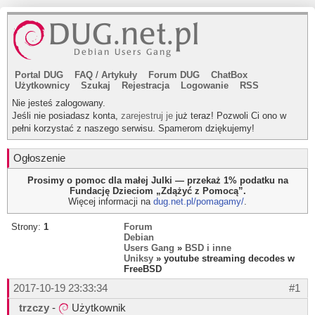
Portal DUG
FAQ
/
Artykuły
Forum DUG
ChatBox
Użytkownicy
Szukaj
Rejestracja
Logowanie
RSS
Nie jesteś zalogowany.
Jeśli nie posiadasz konta,
zarejestruj je
już teraz! Pozwoli Ci ono w
pełni korzystać z naszego serwisu. Spamerom dziękujemy!
Ogłoszenie
Prosimy o pomoc dla małej Julki — przekaż 1% podatku na
Fundację Dzieciom „Zdążyć z Pomocą”.
Więcej informacji na
dug.net.pl/pomagamy/
.
Strony:
1
Forum
Debian
Users Gang
»
BSD i inne
Uniksy
» youtube streaming decodes w
FreeBSD
2017-10-19 23:33:34
#1
trzczy
-
Użytkownik