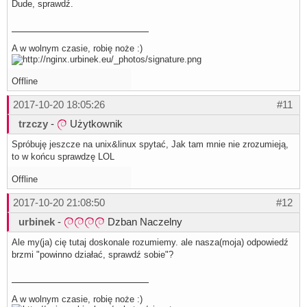
Dude, sprawdź.
A w wolnym czasie, robię noże :)
Offline
2017-10-20 18:05:26
#11
trzczy
-
Użytkownik
Spróbuję jeszcze na unix&linux spytać, Jak tam mnie nie zrozumieją,
to w końcu sprawdzę LOL
Offline
2017-10-20 21:08:50
#12
urbinek
-
Dzban Naczelny
Ale my(ja) cię tutaj doskonale rozumiemy. ale nasza(moja) odpowiedź
brzmi "powinno działać, sprawdź sobie"?
A w wolnym czasie, robię noże :)