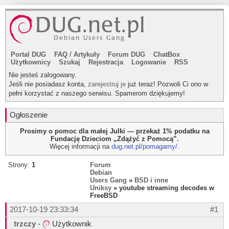
Portal DUG
FAQ
/
Artykuły
Forum DUG
ChatBox
Użytkownicy
Szukaj
Rejestracja
Logowanie
RSS
Nie jesteś zalogowany.
Jeśli nie posiadasz konta,
zarejestruj je
już teraz! Pozwoli Ci ono w
pełni korzystać z naszego serwisu. Spamerom dziękujemy!
Ogłoszenie
Prosimy o pomoc dla małej Julki — przekaż 1% podatku na
Fundację Dzieciom „Zdążyć z Pomocą”.
Więcej informacji na
dug.net.pl/pomagamy/
.
Strony:
1
Forum
Debian
Users Gang
»
BSD i inne
Uniksy
» youtube streaming decodes w
FreeBSD
2017-10-19 23:33:34
#1
trzczy
-
Użytkownik