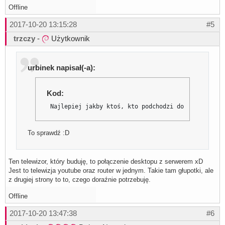
Offline
2017-10-20 13:15:28
#5
trzczy
-
Użytkownik
urbinek napisał(-a):
Kod:
 Najlepiej jakby ktoś, kto podchodzi do FreeBSD ba
To sprawdź :D
Ten telewizor, który buduję, to połączenie desktopu z serwerem xD
Jest to telewizja youtube oraz router w jednym. Takie tam głupotki, ale
z drugiej strony to to, czego doraźnie potrzebuję.
Offline
2017-10-20 13:47:38
#6