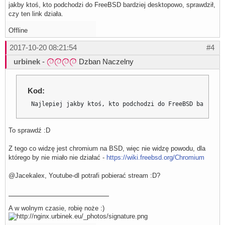
jakby ktoś, kto podchodzi do FreeBSD bardziej desktopowo, sprawdził,
czy ten link działa.
Offline
2017-10-20 08:21:54
#4
urbinek
-
Dzban Naczelny
Kod:
 Najlepiej jakby ktoś, kto podchodzi do FreeBSD bardziej
To sprawdź :D
Z tego co widzę jest chromium na BSD, więc nie widzę powodu, dla
którego by nie miało nie działać -
https://wiki.freebsd.org/Chromium
@Jacekalex, Youtube-dl potrafi pobierać stream :D?
A w wolnym czasie, robię noże :)