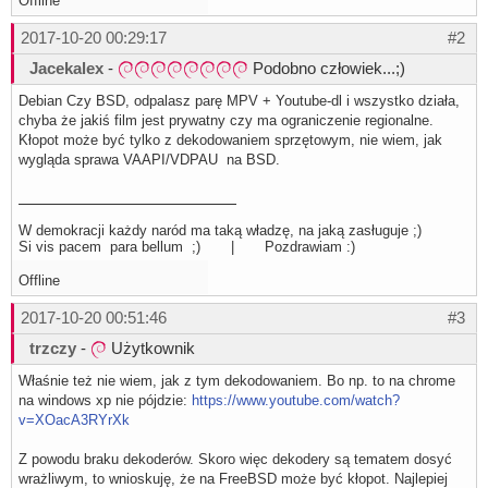
Offline
2017-10-20 00:29:17
#2
Jacekalex
-
Podobno człowiek...;)
Debian Czy BSD, odpalasz parę MPV + Youtube-dl i wszystko działa,
chyba że jakiś film jest prywatny czy ma ograniczenie regionalne.
Kłopot może być tylko z dekodowaniem sprzętowym, nie wiem, jak
wygląda sprawa VAAPI/VDPAU na BSD.
W demokracji każdy naród ma taką władzę, na jaką zasługuje ;)
Si vis pacem para bellum ;) | Pozdrawiam :)
Offline
2017-10-20 00:51:46
#3
trzczy
-
Użytkownik
Właśnie też nie wiem, jak z tym dekodowaniem. Bo np. to na chrome
na windows xp nie pójdzie:
https://www.youtube.com/watch?
v=XOacA3RYrXk
Z powodu braku dekoderów. Skoro więc dekodery są tematem dosyć
wrażliwym, to wnioskuję, że na FreeBSD może być kłopot. Najlepiej