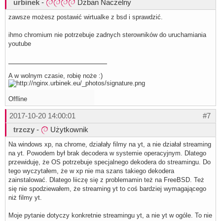
urbinek
-
Dzban Naczelny
zawsze możesz postawić wirtualke z bsd i sprawdzić.
ihmo chromium nie potrzebuje zadnych sterowników do uruchamiania
youtube
A w wolnym czasie, robię noże :)
Offline
2017-10-20 14:00:01
#7
trzczy
-
Użytkownik
Na windows xp, na chrome, działały filmy na yt, a nie działał streaming
na yt. Powodem był brak decodera w systemie operacyjnym. Dlatego
przewiduję, że OS potrzebuje specjalnego dekodera do streamingu. Do
tego wyczytałem, że w xp nie ma szans takiego dekodera
zainstalować. Dlatego liiczę się z problemamin też na FreeBSD. Też
się nie spodziewałem, że streaming yt to coś bardziej wymagającego
niż filmy yt.
Moje pytanie dotyczy konkretnie streamingu yt, a nie yt w ogóle. To nie