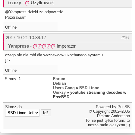
trzczy
-
Użytkownik
@Yampress dzięki za odpowiedź.
Pozdrawiam
Offline
2017-10-21 10:39:17
#16
Yampress
-
Imperator
czego sie nie robi dla wyznawcow ukochanego systemu.
]:>
Offline
Strony:
1
Forum
Debian
Users Gang
»
BSD i inne
Uniksy
» youtube streaming decodes w
FreeBSD
Skocz do
Powered by
PunBB
© Copyright 2002–2005
Rickard Andersson
To nie jest tylko forum, to
nasza mała ojczyzna ;-)