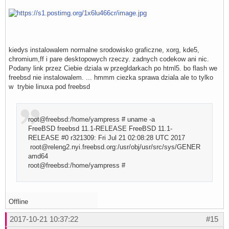
kiedys instalowalem normalne srodowisko graficzne, xorg, kde5,
chromium,ff i pare desktopowych rzeczy. zadnych codekow ani nic.
Podany link przez Ciebie dziala w przegldarkach po html5. bo flash we
freebsd nie instalowalem. ... hmmm ciezka sprawa dziala ale to tylko
w trybie linuxa pod freebsd
root@freebsd:/home/yampress # uname -a
FreeBSD freebsd 11.1-RELEASE FreeBSD 11.1-
RELEASE #0 r321309: Fri Jul 21 02:08:28 UTC 2017
root@releng2.nyi.freebsd.org:/usr/obj/usr/src/sys/GENERIC
amd64
root@freebsd:/home/yampress #
Offline
2017-10-21 10:37:22
#15