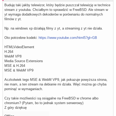
Buduję taki jakby telewizor, który będzie puszczał telewizję w technice
stream z youtuba. Chciałbym to sprawdzić w FreeBSD. Ale stream w
yt wymaga dodatkowych dekoderów w porównaniu do normalnych
filmów z yt.
Np. na windows xp działają filmy z yt, a streaming z yt nie działa.
Oto potrzebne kodeki:
https://www.youtube.com/html5?gl=GB
HTMLVideoElement
H.264
WebM VP8
Media Source Extensions
MSE & H.264
MSE & WebM VP9
Aczkolwiek tego MSE & WebM VP9, jak pokazuje powyższa strona,
nie mam, a ten stream na debianie mi działa. Więć można go chyba
pominąć w wymaganiach.
Czy takie możliwości są osiągalne na FreeBSD w chrome albo
chromium? (Pytam, bo to jednak system serwerowy)
Z góry dziękuę