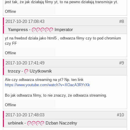
jest tak, że jak działają filmy yt, to na pewno działają transmisje yt.
Offline
2017-10-20 17:08:43
#8
Yampress
-
Imperator
yt na freebsd dziala jako html5 , odtwarza filmy czy to pod chromium
czy FF
Offline
2017-10-20 17:41:49
#9
trzczy
-
Użytkownik
Ale czy odtwarza streaming na yt? Np. ten link
https://www.youtube.com/watch?v=XOacA3RYrXk
Bo jak odtwarza filmy, to nie znaczy, że odtwarza streaming.
Offline
2017-10-20 17:48:03
#10
urbinek
-
Dzban Naczelny