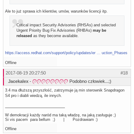
Ale to już sprawa ich klientów, umów, warunków licencji itp.
Critical impact Security Advisories (RHSAs) and selected
Urgent Priority Bug Fix Advisories (RHBAs)
may be
released
as they become available.
https://access.redhat.com/support/policy/updates/er … uction_Phases
Offline
2017-08-19 20:27:50
#18
Jacekalex
-
Podobno człowiek...;)
3.4 ma dłuższą przyszłość, zatrzymuje ją min sterownik Snapdragon
S4 pro i diabli wiedzą, ile innych.
W demokracji każdy naród ma taką władzę, na jaką zasługuje ;)
Si vis pacem para bellum ;) | Pozdrawiam :)
Offline