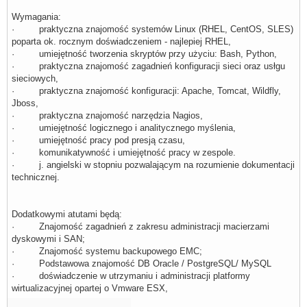
Wymagania:
· praktyczna znajomość systemów Linux (RHEL, CentOS, SLES)
poparta ok. rocznym doświadczeniem - najlepiej RHEL,
· umiejętność tworzenia skryptów przy użyciu: Bash, Python,
· praktyczna znajomość zagadnień konfiguracji sieci oraz usłgu
sieciowych,
· praktyczna znajomość konfiguracji: Apache, Tomcat, Wildfly,
Jboss,
· praktyczna znajomość narzędzia Nagios,
· umiejętność logicznego i analitycznego myślenia,
· umiejętność pracy pod presją czasu,
· komunikatywność i umiejętność pracy w zespole.
· j. angielski w stopniu pozwalającym na rozumienie dokumentacji
technicznej.
Dodatkowymi atutami będą:
· Znajomość zagadnień z zakresu administracji macierzami
dyskowymi i SAN;
· Znajomość systemu backupowego EMC;
· Podstawowa znajomość DB Oracle / PostgreSQL/ MySQL
· doświadczenie w utrzymaniu i administracji platformy
wirtualizacyjnej opartej o Vmware ESX,