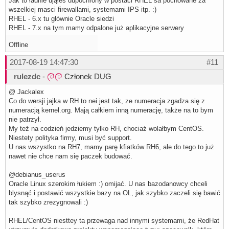
Jak to ładnie ująłeś dupochrony w postaci RHEL sa pochowane za
wszelkiej masci firewallami, systemami IPS itp. :)
RHEL - 6.x tu głównie Oracle siedzi
RHEL - 7.x na tym mamy odpalone już aplikacyjne serwery
Offline
2017-08-19 14:47:30
#11
rulezdc
-
Członek DUG
@ Jackalex
Co do wersji jajka w RH to nei jest tak, ze numeracja zgadza się z
numeracją kernel.org. Mają całkiem inną numerację, także na to bym
nie patrzył.
My też na codzień jedziemy tylko RH, chociaż wolałbym CentOS.
Niestety polityka firmy, musi być support.
U nas wszystko na RH7, mamy parę kfiatków RH6, ale do tego to już
nawet nie chce nam się paczek budować.
@debianus_userus
Oracle Linux szerokim łukiem :) omijać. U nas bazodanowcy chceli
blysnąć i postawić wszystkie bazy na OL, jak szybko zaczeli się bawić
tak szybko zrezygnowali :)
RHEL/CentOS niesttey ta przewaga nad innymi systemami, że RedHat