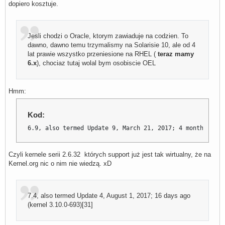
dopiero kosztuje.
Jesli chodzi o Oracle, ktorym zawiaduje na codzien. To
dawno, dawno temu trzymalismy na Solarisie 10, ale od 4
lat prawie wszystko przeniesione na RHEL (
teraz mamy
6.x
), chociaz tutaj wolal bym osobiscie OEL
Hmm:
Kod:
6.9, also termed Update 9, March 21, 2017; 4 months ago 
Czyli kernele serii 2.6.32 których support już jest tak wirtualny, że na
Kernel.org nic o nim nie wiedzą. xD
7.4, also termed Update 4, August 1, 2017; 16 days ago
(kernel 3.10.0-693)[31]