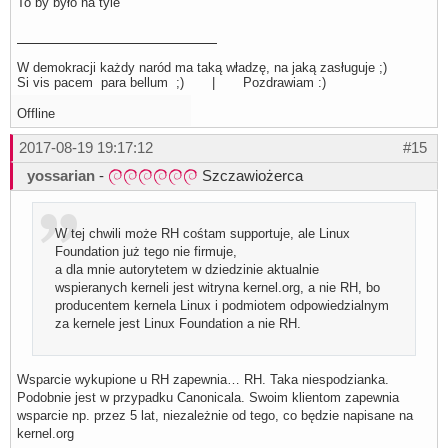
To by było na tyle
W demokracji każdy naród ma taką władzę, na jaką zasługuje ;)
Si vis pacem para bellum ;) | Pozdrawiam :)
Offline
2017-08-19 19:17:12
#15
yossarian
-
Szczawiożerca
W tej chwili może RH cośtam supportuje, ale Linux
Foundation już tego nie firmuje,
a dla mnie autorytetem w dziedzinie aktualnie
wspieranych kerneli jest witryna kernel.org, a nie RH, bo
producentem kernela Linux i podmiotem odpowiedzialnym
za kernele jest Linux Foundation a nie RH.
Wsparcie wykupione u RH zapewnia… RH. Taka niespodzianka.
Podobnie jest w przypadku Canonicala. Swoim klientom zapewnia
wsparcie np. przez 5 lat, niezależnie od tego, co będzie napisane na
kernel.org