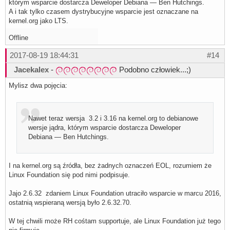
którym wsparcie dostarcza Deweloper Debiana — Ben Hutchings.
A i tak tylko czasem dystrybucyjne wsparcie jest oznaczane na
kernel.org jako LTS.
Offline
2017-08-19 18:44:31
#14
Jacekalex
-
Podobno człowiek...;)
Mylisz dwa pojęcia:
Nawet teraz wersja 3.2 i 3.16 na kernel.org to debianowe
wersje jądra, którym wsparcie dostarcza Deweloper
Debiana — Ben Hutchings.
I na kernel.org są źródła, bez żadnych oznaczeń EOL, rozumiem że
Linux Foundation się pod nimi podpisuje.
Jajo 2.6.32 zdaniem Linux Foundation utraciło wsparcie w marcu 2016,
ostatnią wspieraną wersją było 2.6.32.70.
W tej chwili może RH cośtam supportuje, ale Linux Foundation już tego