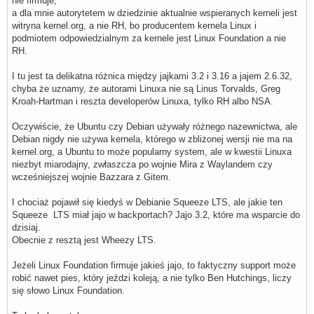
nie firmuje,
a dla mnie autorytetem w dziedzinie aktualnie wspieranych kerneli jest
witryna kernel.org, a nie RH, bo producentem kernela Linux i
podmiotem odpowiedzialnym za kernele jest Linux Foundation a nie
RH.
I tu jest ta delikatna różnica między jajkami 3.2 i 3.16 a jajem 2.6.32,
chyba że uznamy, że autorami Linuxa nie są Linus Torvalds, Greg
Kroah-Hartman i reszta developerów Linuxa, tylko RH albo NSA.
Oczywiście, że Ubuntu czy Debian używały różnego nazewnictwa, ale
Debian nigdy nie używa kernela, którego w zbliżonej wersji nie ma na
kernel.org, a Ubuntu to może popularny system, ale w kwestii Linuxa
niezbyt miarodajny, zwłaszcza po wojnie Mira z Waylandem czy
wcześniejszej wojnie Bazzara z Gitem.
I chociaż pojawił się kiedyś w Debianie Squeeze LTS, ale jakie ten
Squeeze LTS miał jajo w backportach? Jajo 3.2, które ma wsparcie do
dzisiaj.
Obecnie z resztą jest Wheezy LTS.
Jeżeli Linux Foundation firmuje jakieś jajo, to faktyczny support może
robić nawet pies, który jeździ koleją, a nie tylko Ben Hutchings, liczy
się słowo Linux Foundation.