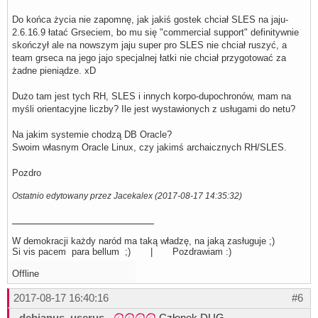
Do końca życia nie zapomnę, jak jakiś gostek chciał SLES na jaju-
2.6.16.9 łatać Grseciem, bo mu się "commercial support" definitywnie
skończył ale na nowszym jaju super pro SLES nie chciał ruszyć, a
team grseca na jego jajo specjalnej łatki nie chciał przygotować za
żadne pieniądze. xD
Dużo tam jest tych RH, SLES i innych korpo-dupochronów, mam na
myśli orientacyjne liczby? Ile jest wystawionych z usługami do netu?
Na jakim systemie chodzą DB Oracle?
Swoim własnym Oracle Linux, czy jakimś archaicznych RH/SLES.
Pozdro
Ostatnio edytowany przez Jacekalex (2017-08-17 14:35:32)
W demokracji każdy naród ma taką władzę, na jaką zasługuje ;)
Si vis pacem para bellum ;) | Pozdrawiam :)
Offline
2017-08-17 16:40:16
#6
debianus_userus
-
Członek DUG