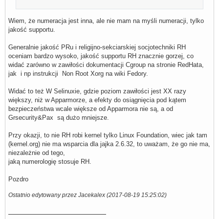
Wiem, że numeracja jest inna, ale nie mam na myśli numeracji, tylko
jakość supportu.
Generalnie jakość PRu i religijno-sekciarskiej socjotechniki RH
oceniam bardzo wysoko, jakość supportu RH znacznie gorzej, co
widać zarówno w zawiłości dokumentacji Cgroup na stronie RedHata,
jak i np instrukcji Non Root Xorg na wiki Fedory.
Widać to też W Selinuxie, gdzie poziom zawiłości jest XX razy
większy, niż w Apparmorze, a efekty do osiągnięcia pod kątem
bezpieczeństwa wcale większe od Apparmora nie są, a od
Grsecurity&Pax są dużo mniejsze.
Przy okazji, to nie RH robi kernel tylko Linux Foundation, wiec jak tam
(kernel.org) nie ma wsparcia dla jajka 2.6.32, to uważam, że go nie ma,
niezależnie od tego,
jaką numerologię stosuje RH.
Pozdro
Ostatnio edytowany przez Jacekalex (2017-08-19 15:25:02)