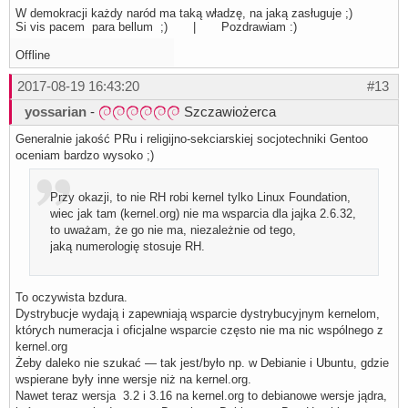
W demokracji każdy naród ma taką władzę, na jaką zasługuje ;)
Si vis pacem para bellum ;) | Pozdrawiam :)
Offline
2017-08-19 16:43:20
#13
yossarian
-
Szczawiożerca
Generalnie jakość PRu i religijno-sekciarskiej socjotechniki Gentoo
oceniam bardzo wysoko ;)
Przy okazji, to nie RH robi kernel tylko Linux Foundation,
wiec jak tam (kernel.org) nie ma wsparcia dla jajka 2.6.32,
to uważam, że go nie ma, niezależnie od tego,
jaką numerologię stosuje RH.
To oczywista bzdura.
Dystrybucje wydają i zapewniają wsparcie dystrybucyjnym kernelom,
których numeracja i oficjalne wsparcie często nie ma nic wspólnego z
kernel.org
Żeby daleko nie szukać — tak jest/było np. w Debianie i Ubuntu, gdzie
wspierane były inne wersje niż na kernel.org.
Nawet teraz wersja 3.2 i 3.16 na kernel.org to debianowe wersje jądra,