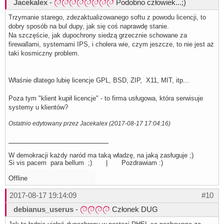
Jacekalex
-
Podobno człowiek...;)
Trzymanie starego, zdezaktualizowanego softu z powodu licencji, to
dobry sposób na bul dupy, jak się coś naprawdę stanie.
Na szczęście, jak dupochrony siedzą grzecznie schowane za
firewallami, systemami IPS, i cholera wie, czym jeszcze, to nie jest aż
taki kosmiczny problem.
Właśnie dlatego lubię licencje GPL, BSD, ZIP, X11, MIT, itp...
Poza tym "klient kupił licencje" - to firma usługowa, która serwisuje
systemy u klientów?
Ostatnio edytowany przez Jacekalex (2017-08-17 17:04:16)
W demokracji każdy naród ma taką władzę, na jaką zasługuje ;)
Si vis pacem para bellum ;) | Pozdrawiam :)
Offline
2017-08-17 19:14:09
#10
debianus_userus
-
Członek DUG