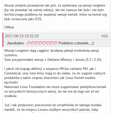
Akurat ostatnio przeważnie tak jest, że wybierane są wersje longterm
(by nie powielać tej samej roboty), ale nie zawsze tak było i nie było
technicznego problemu by wspierać wersje kerneli, które na kernel.org
były oznaczone jako EOL.
Offline
2017-08-19 19:32:29
#16
Jacekalex
-
Podobno człowiek...;)
Wersje Longterm dają ciągłość działania jakiejś konkretnej wersji
systemu.
Sam przypomniałeś wersje z Debiana Wheezy i Jessie (3.2 i 3.16).
I jakoś nie kupuję definicji o wsparciu RH,bo zarówno RH, jak i
Cannonical, oraz inne firmy mają to do siebie, że im support cudzych
produktów o takim stopniu złożoności jak Linux Kernel średnio
wychodzi.
Natomiast Linux Foundation nie może supportować pierdyliona kerneli
ze wszystkich historycznych wersji, bo nie ma do tego ani sił ani
środków.
Już i tak producenci procesorów do smartfonów im takiego burdelu
narobili, że na miejscu Linusa użyłbym wszystkich palców, żeby