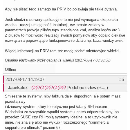
Aby nie pisać tego samego na PRIV bo pojawiają się takie pytania.
Jeśli chodzi o serwery aplikacyjne to nie jest wymagana ekspercka
wiedza - raczej umiejętność instalacji, ew. proste zmiany w
parametrach (edycja plików typy standalone.xml, analiza logów etc.)
Z plusów to możliwość realizacji swoich pomysłów aby odpalić ciekawe
rozwiązania poprawiające funkcjonowanie działu np. baza wiedzy xwiki
Więcej informacji na PRIV tam też mogę podać orientacyjne widełki.
Ostatnio edytowany przez debianus_userus (2017-08-17 08:38:58)
Offline
2017-08-17 14:19:07
#5
Jacekalex
-
Podobno człowiek...;)
Śmieszne te systemy, niby faktura daje dupochron, ale potem masz
przestarzały
i dziurawy system, który teoretycznie jest łatany SELinuxem.
W dodatku za wszystkie wpadki systemu jesteś odpowiedzialny, bo
przecież SUSE czy RH robią systemy idealne, a to użytkownik nie
umie, nie zna się albo nie wykupił rozszerzonego "commercial
supportu pro ultimate" poziom 67.