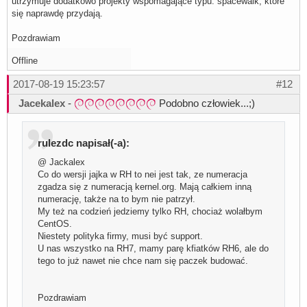
utrzymuje dodatkowo projekty wspomagające typu: spacewalk, które
się naprawdę przydają.
Pozdrawiam
Offline
2017-08-19 15:23:57
#12
Jacekalex
-
Podobno człowiek...;)
rulezdc napisał(-a):
@ Jackalex
Co do wersji jajka w RH to nei jest tak, ze numeracja
zgadza się z numeracją kernel.org. Mają całkiem inną
numerację, także na to bym nie patrzył.
My też na codzień jedziemy tylko RH, chociaż wolałbym
CentOS.
Niestety polityka firmy, musi być support.
U nas wszystko na RH7, mamy parę kfiatków RH6, ale do
tego to już nawet nie chce nam się paczek budować.
Pozdrawiam