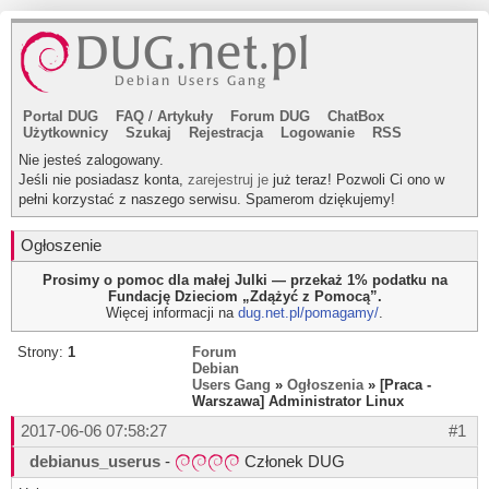
Portal DUG
FAQ
/
Artykuły
Forum DUG
ChatBox
Użytkownicy
Szukaj
Rejestracja
Logowanie
RSS
Nie jesteś zalogowany.
Jeśli nie posiadasz konta,
zarejestruj je
już teraz! Pozwoli Ci ono w
pełni korzystać z naszego serwisu. Spamerom dziękujemy!
Ogłoszenie
Prosimy o pomoc dla małej Julki — przekaż 1% podatku na
Fundację Dzieciom „Zdążyć z Pomocą”.
Więcej informacji na
dug.net.pl/pomagamy/
.
Strony:
1
Forum
Debian
Users Gang
»
Ogłoszenia
» [Praca -
Warszawa] Administrator Linux
2017-06-06 07:58:27
#1
debianus_userus
-
Członek DUG