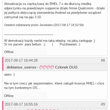
Aktualizacja za ciężką kasę do RHEL 7.x da dłuższą chwilkę
odpoczynku na prawdziwym supporcie dzięki firmie Qualcomm - dzięki
jej polityce dotyczącej sterowników Android na pierdylionie urządzeń
zatrzymał się na jaju 3.10.
Ostatnio edytowany przez Jacekalex (2017-08-17 16:52:58)
W demokracji każdy naród ma taką władzę, na jaką zasługuje ;)
Si vis pacem para bellum ;) | Pozdrawiam :)
Offline
2017-08-17 16:44:28
#8
debianus_userus
-
Członek DUG
wiem :)
Nie w tym rzecz jak wspomnialem, klient zakupil licencje RHEL i chce
na tym konkretnym OS...
Offline
2017-08-17 16:55:16
#9