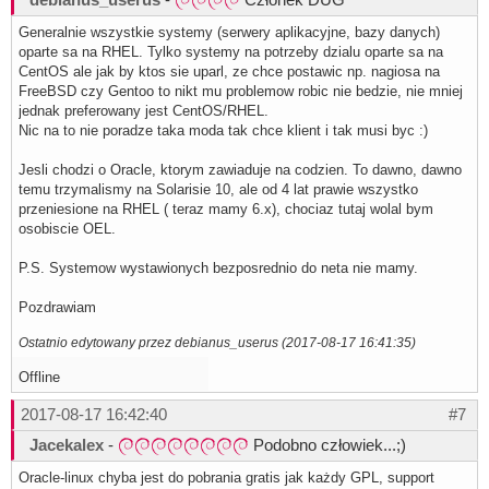
Generalnie wszystkie systemy (serwery aplikacyjne, bazy danych)
oparte sa na RHEL. Tylko systemy na potrzeby dzialu oparte sa na
CentOS ale jak by ktos sie uparl, ze chce postawic np. nagiosa na
FreeBSD czy Gentoo to nikt mu problemow robic nie bedzie, nie mniej
jednak preferowany jest CentOS/RHEL.
Nic na to nie poradze taka moda tak chce klient i tak musi byc :)
Jesli chodzi o Oracle, ktorym zawiaduje na codzien. To dawno, dawno
temu trzymalismy na Solarisie 10, ale od 4 lat prawie wszystko
przeniesione na RHEL ( teraz mamy 6.x), chociaz tutaj wolal bym
osobiscie OEL.
P.S. Systemow wystawionych bezposrednio do neta nie mamy.
Pozdrawiam
Ostatnio edytowany przez debianus_userus (2017-08-17 16:41:35)
Offline
2017-08-17 16:42:40
#7
Jacekalex
-
Podobno człowiek...;)
Oracle-linux chyba jest do pobrania gratis jak każdy GPL, support