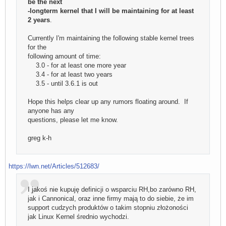
be the next
-longterm kernel that I will be maintaining for at least
2 years
.
Currently I'm maintaining the following stable kernel trees
for the
following amount of time:
3.0 - for at least one more year
3.4 - for at least two years
3.5 - until 3.6.1 is out
Hope this helps clear up any rumors floating around. If
anyone has any
questions, please let me know.
greg k-h
https://lwn.net/Articles/512683/
I jakoś nie kupuję definicji o wsparciu RH,bo zarówno RH,
jak i Cannonical, oraz inne firmy mają to do siebie, że im
support cudzych produktów o takim stopniu złożoności
jak Linux Kernel średnio wychodzi.