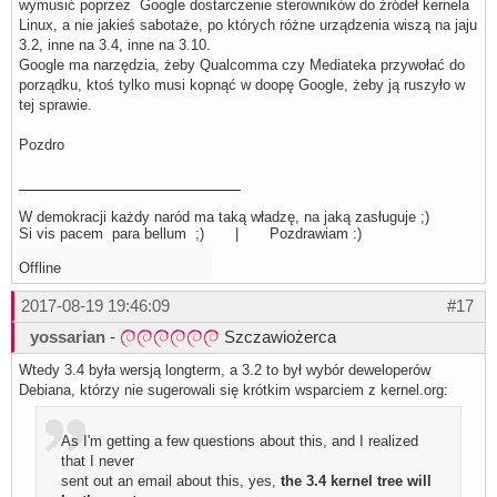
wymusić poprzez Google dostarczenie sterowników do źródeł kernela
Linux, a nie jakieś sabotaże, po których różne urządzenia wiszą na jaju
3.2, inne na 3.4, inne na 3.10.
Google ma narzędzia, żeby Qualcomma czy Mediateka przywołać do
porządku, ktoś tylko musi kopnąć w doopę Google, żeby ją ruszyło w
tej sprawie.
Pozdro
W demokracji każdy naród ma taką władzę, na jaką zasługuje ;)
Si vis pacem para bellum ;) | Pozdrawiam :)
Offline
2017-08-19 19:46:09
#17
yossarian
-
Szczawiożerca
Wtedy 3.4 była wersją longterm, a 3.2 to był wybór deweloperów
Debiana, którzy nie sugerowali się krótkim wsparciem z kernel.org:
As I'm getting a few questions about this, and I realized
that I never
sent out an email about this, yes,
the 3.4 kernel tree will