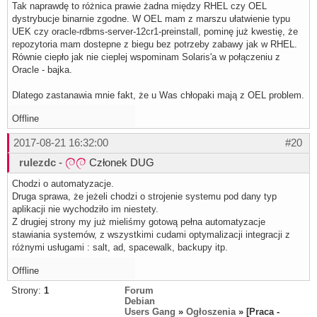
Tak naprawdę to różnica prawie żadna między RHEL czy OEL
dystrybucje binarnie zgodne. W OEL mam z marszu ułatwienie typu
UEK czy oracle-rdbms-server-12cr1-preinstall, pominę już kwestię, że
repozytoria mam dostepne z biegu bez potrzeby zabawy jak w RHEL.
Równie ciepło jak nie cieplej wspominam Solaris'a w połączeniu z
Oracle - bajka.
Dlatego zastanawia mnie fakt, że u Was chłopaki mają z OEL problem.
Offline
2017-08-21 16:32:00
#20
rulezdc
-
Członek DUG
Chodzi o automatyzacje.
Druga sprawa, że jeżeli chodzi o strojenie systemu pod dany typ
aplikacji nie wychodziło im niestety.
Z drugiej strony my już mieliśmy gotową pełna automatyzacje
stawiania systemów, z wszystkimi cudami optymalizacji integracji z
różnymi usługami : salt, ad, spacewalk, backupy itp.
Offline
Strony:
1
Forum
Debian
Users Gang
»
Ogłoszenia
» [Praca -