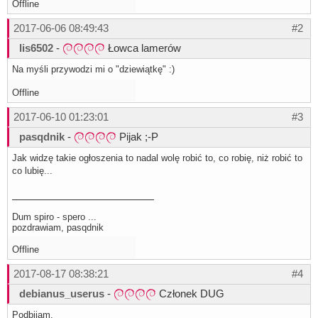
Offline
2017-06-06 08:49:43
#2
lis6502
-
Łowca lamerów
Na myśli przywodzi mi o "dziewiątkę" :)
Offline
2017-06-10 01:23:01
#3
pasqdnik
-
Pijak ;-P
Jak widzę takie ogłoszenia to nadal wolę robić to, co robię, niż robić to
co lubię...
Dum spiro - spero ...
pozdrawiam, pasqdnik
Offline
2017-08-17 08:38:21
#4
debianus_userus
-
Członek DUG
Podbijam.