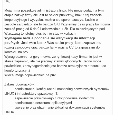
Hej,
Moja firma poszukuje administratora linux. Nie moge podac na tym
etapie nazwy firmy ale jest to sektor publiczny, brak tutaj zadecia
korporacyjnego i wyzysku, można sie sporo nauczyc. Ludzie w
zespole sa bardzo, ale to bardzo OK! Przyjemny czas pracy bo można
zacząć pracę od 6 do 9 i odpowiednio + 8h. Dla mieszkających pod
Warszawą to istotny plus by nie stac w korkach.
Wymagane bedzie poddanie sie weryfikacji do informacji
poufnych
. Jesli wiec ktos z Was szuka pracy, ktora zapewni mu
rozwoj zawodowy oraz bardzo fajny wpis w CV to zapraszam do
kontaktu na priv.
Wynagrodzenie - z gory mowie, ze rynkowej kasy firma nie jest w
stanie zapewnic, ale nie placimy stawek glodowych. Jedno moge
powiedziec, ze wynagordzenie jest bardzo atrakcyjne w stosunku do
komfortu pracy :)
Wiecej moge odpowiedziec na priv.
Zakres obowiązków:
· administracja, konfiguracja i monitoring serwerowych systemów
LINUX i infrastruktury sprzętowej IT,
· zapewnienie prawidłowego funkcjonowania systemów,
· administracja serwerami aplikacyjnymi
· tworzenie oraz utrzymanie aktualnej dokumentacji systemów
LINUX