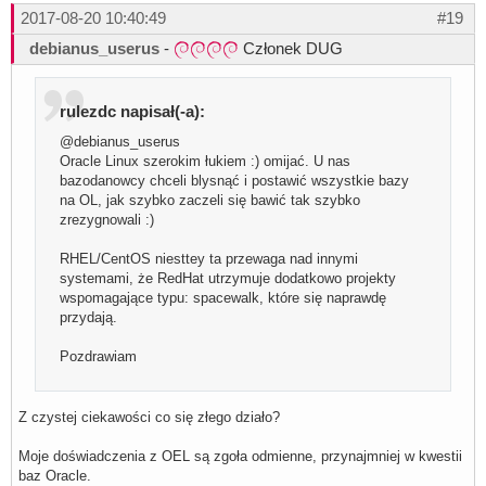
2017-08-20 10:40:49
#19
debianus_userus
-
Członek DUG
rulezdc napisał(-a):
@debianus_userus
Oracle Linux szerokim łukiem :) omijać. U nas
bazodanowcy chceli blysnąć i postawić wszystkie bazy
na OL, jak szybko zaczeli się bawić tak szybko
zrezygnowali :)
RHEL/CentOS niesttey ta przewaga nad innymi
systemami, że RedHat utrzymuje dodatkowo projekty
wspomagające typu: spacewalk, które się naprawdę
przydają.
Pozdrawiam
Z czystej ciekawości co się złego działo?
Moje doświadczenia z OEL są zgoła odmienne, przynajmniej w kwestii
baz Oracle.