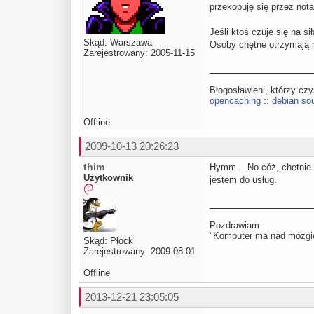
przekopuję się przez not
Jeśli ktoś czuje się na s
Skąd: Warszawa
Osoby chętne otrzymają n
Zarejestrowany: 2005-11-15
Błogosławieni, którzy cz
opencaching
::
debian sou
Offline
2009-10-13 20:26:23
thim
Hymm... No cóż, chętnie 
Użytkownik
jestem do usług.
Pozdrawiam
"Komputer ma nad mózgie
Skąd: Płock
Zarejestrowany: 2009-08-01
Offline
2013-12-21 23:05:05