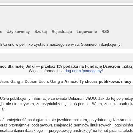
x
Użytkownicy
Szukaj
Rejestracja
Logowanie
RSS
li Ci ono w pełni korzystać z naszego serwisu. Spamerom dziękujemy!
oc dla małej Julki — przekaż 1% podatku na Fundację Dzieciom „Zdą
Więcej informacji na
dug.net.pl/pomagamy/
.
Users Gang
»
Debian Users Gang
» A może Ty chcesz publikować niusy 
UG-a publikujemy informacje ze świata Debiana i WiOO. Jak do tej pory uda
;]), ale nie ukrywam, że przydałaby się jakaś pomoc. Wiem, że kilka osób oka
jał.
dać umiejętność posługiwania się językiem polskim, przydatna będzie średn
) oraz przynajmniej podstawowa znajomość terminów linuksowych i ogólnoinfo
sztatu dziennikarskiego — przygotowuję „instrukcję” na temat pisania tekstó