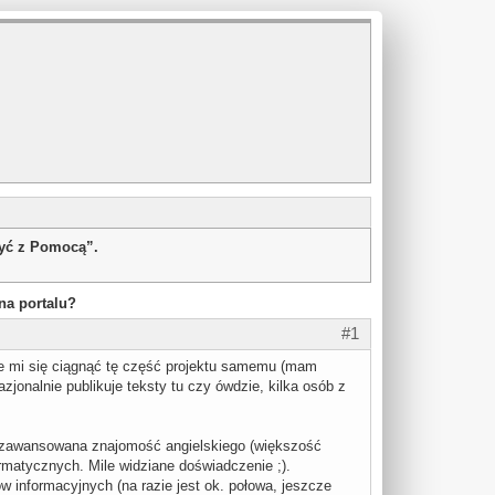
żyć z Pomocą”.
na portalu?
#1
je mi się ciągnąć tę część projektu samemu (mam
zjonalnie publikuje teksty tu czy ówdzie, kilka osób z
iozawansowana znajomość angielskiego (większość
rmatycznych. Mile widziane doświadczenie ;).
w informacyjnych (na razie jest ok. połowa, jeszcze