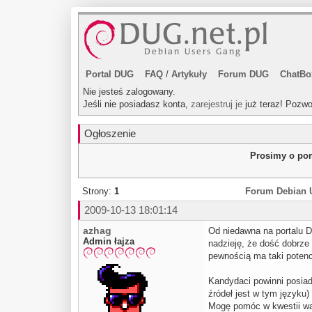
Portal DUG
FAQ
/
Artykuły
Forum DUG
ChatBo
Nie jesteś zalogowany.
Jeśli nie posiadasz konta,
zarejestruj je
już teraz! Pozwo
Ogłoszenie
Prosimy o pom
Strony:
1
Forum Debian 
2009-10-13 18:01:14
azhag
Od niedawna na portalu D
Admin łajza
nadzieję, że dość dobrze 
pewnością ma taki potenc
Kandydaci powinni posia
źródeł jest w tym języku
Mogę pomóc w kwestii war