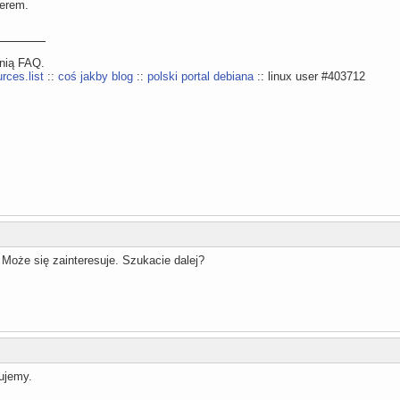
erem.
ynią FAQ.
rces.list
::
coś jakby blog
::
polski portal debiana
:: linux user #403712
Może się zainteresuje. Szukacie dalej?
ujemy.