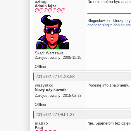
azhag
No i nie można być spam
Admin łajza
Błogosławieni, którzy cz
opencaching
::
debian sou
Skąd: Warszawa
Zarejestrowany: 2005-11-15
Offline
2015-02-27 01:23:58
wszystko
Podeślę info znajomemu. 
Nowy użytkownik
Zarejestrowany: 2015-02-27
Offline
2015-02-27 09:01:27
mati75
Nie. Spamerom też dzięk
Psuj