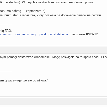
atki ze studiów). W innych kwestiach — postaram się również pomóc.
iłach, ma ochotę — zapraszam. :)
a forum status redaktora, który pozwala na dodawanie niusów na portalu.
ynią FAQ.
rces.list
::
coś jakby blog
::
polski portal debiana
:: linux user #403712
bym pomógł dostarczać wiadomości. Mogę poświęcić na to sporo czasu i zaa
m tę przewagę, że się go używa."