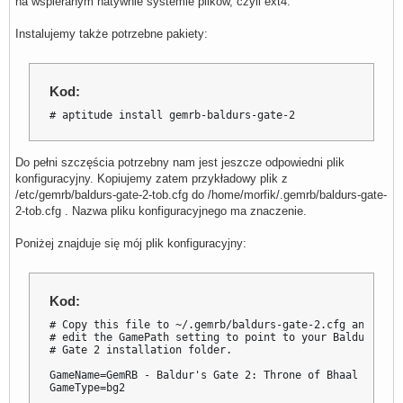
na wspieranym natywnie systemie plików, czyli ext4.
Instalujemy także potrzebne pakiety:
Kod:
# aptitude install gemrb-baldurs-gate-2
Do pełni szczęścia potrzebny nam jest jeszcze odpowiedni plik
konfiguracyjny. Kopiujemy zatem przykładowy plik z
/etc/gemrb/baldurs-gate-2-tob.cfg do /home/morfik/.gemrb/baldurs-gate-
2-tob.cfg . Nazwa pliku konfiguracyjnego ma znaczenie.
Poniżej znajduje się mój plik konfiguracyjny:
Kod:
# Copy this file to ~/.gemrb/baldurs-gate-2.cfg and

# edit the GamePath setting to point to your Baldur's

# Gate 2 installation folder.

GameName=GemRB - Baldur's Gate 2: Throne of Bhaal

GameType=bg2
