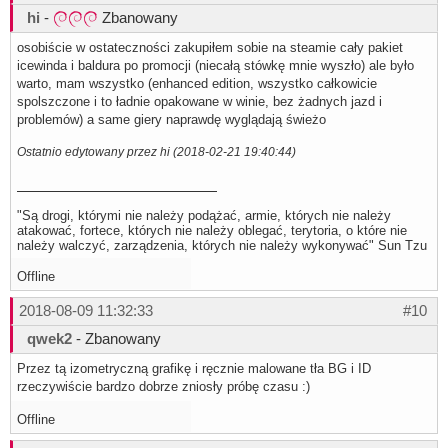
hi
-
Zbanowany
osobiście w ostateczności zakupiłem sobie na steamie cały pakiet
icewinda i baldura po promocji (niecałą stówkę mnie wyszło) ale było
warto, mam wszystko (enhanced edition, wszystko całkowicie
spolszczone i to ładnie opakowane w winie, bez żadnych jazd i
problemów) a same giery naprawdę wyglądają świeżo
Ostatnio edytowany przez hi (2018-02-21 19:40:44)
"Są drogi, którymi nie należy podążać, armie, których nie należy
atakować, fortece, których nie należy oblegać, terytoria, o które nie
należy walczyć, zarządzenia, których nie należy wykonywać" Sun Tzu
Offline
2018-08-09 11:32:33
#10
qwek2
- Zbanowany
Przez tą izometryczną grafikę i ręcznie malowane tła BG i ID
rzeczywiście bardzo dobrze zniosły próbę czasu :)
Offline