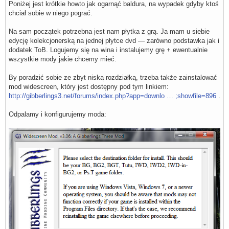
Poniżej jest krótkie howto jak ogarnąć baldura, na wypadek gdyby ktoś
chciał sobie w niego pograć.
Na sam początek potrzebna jest nam płytka z grą. Ja mam u siebie
edycję kolekcjonerską na jednej płytce dvd — zarówno podstawka jak i
dodatek ToB. Logujemy się na wina i instalujemy grę + ewentualnie
wszystkie mody jakie chcemy mieć.
By poradzić sobie ze zbyt niską rozdziałką, trzeba także zainstalować
mod widescreen, który jest dostępny pod tym linkiem:
http://gibberlings3.net/forums/index.php?app=downlo … ;showfile=896
.
Odpalamy i konfigurujemy moda: