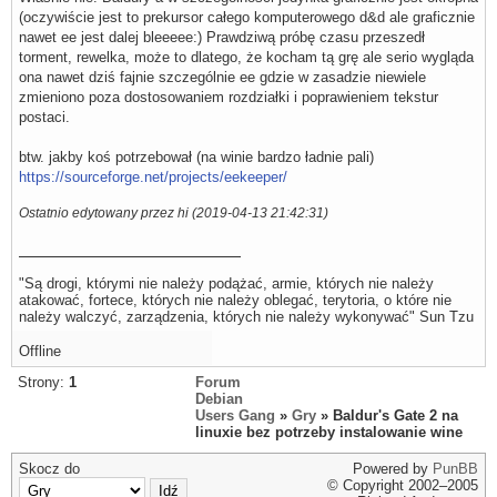
(oczywiście jest to prekursor całego komputerowego d&d ale graficznie
nawet ee jest dalej bleeeee:) Prawdziwą próbę czasu przeszedł
torment, rewelka, może to dlatego, że kocham tą grę ale serio wygląda
ona nawet dziś fajnie szczególnie ee gdzie w zasadzie niewiele
zmieniono poza dostosowaniem rozdziałki i poprawieniem tekstur
postaci.
btw. jakby koś potrzebował (na winie bardzo ładnie pali)
https://sourceforge.net/projects/eekeeper/
Ostatnio edytowany przez hi (2019-04-13 21:42:31)
"Są drogi, którymi nie należy podążać, armie, których nie należy
atakować, fortece, których nie należy oblegać, terytoria, o które nie
należy walczyć, zarządzenia, których nie należy wykonywać" Sun Tzu
Offline
Strony:
1
Forum
Debian
Users Gang
»
Gry
» Baldur's Gate 2 na
linuxie bez potrzeby instalowanie wine
Skocz do
Powered by
PunBB
© Copyright 2002–2005