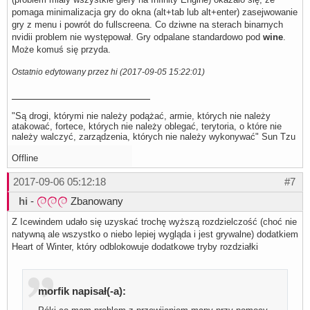
pomaga minimalizacja gry do okna (alt+tab lub alt+enter) zasejwowanie
gry z menu i powrót do fullscreena. Co dziwne na sterach binarnych
nvidii problem nie występował. Gry odpalane standardowo pod
wine
.
Może komuś się przyda.
Ostatnio edytowany przez hi (2017-09-05 15:22:01)
"Są drogi, którymi nie należy podążać, armie, których nie należy
atakować, fortece, których nie należy oblegać, terytoria, o które nie
należy walczyć, zarządzenia, których nie należy wykonywać" Sun Tzu
Offline
2017-09-06 05:12:18
#7
hi
-
Zbanowany
Z Icewindem udało się uzyskać trochę wyższą rozdzielczość (choć nie
natywną ale wszystko o niebo lepiej wygląda i jest grywalne) dodatkiem
Heart of Winter, który odblokowuje dodatkowe tryby rozdziałki
morfik napisał(-a):