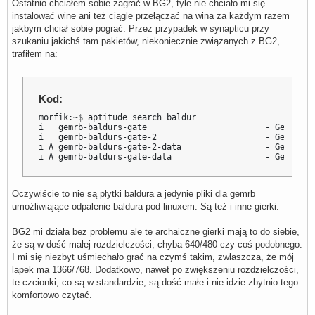
Ostatnio chciałem sobie zagrać w BG2, tyle nie chciało mi się
instalować wine ani też ciągle przełączać na wina za każdym razem
jakbym chciał sobie pograć. Przez przypadek w synapticu przy
szukaniu jakichś tam pakietów, niekoniecznie związanych z BG2,
trafiłem na:
Kod:
morfik:~$ aptitude search baldur

i   gemrb-baldurs-gate                        - GemRB bi
i   gemrb-baldurs-gate-2                      - GemRB bi
i A gemrb-baldurs-gate-2-data                 - GemRB da
i A gemrb-baldurs-gate-data                   - GemRB da
Oczywiście to nie są płytki baldura a jedynie pliki dla gemrb
umożliwiające odpalenie baldura pod linuxem. Są też i inne gierki.
BG2 mi działa bez problemu ale te archaiczne gierki mają to do siebie,
że są w dość małej rozdzielczości, chyba 640/480 czy coś podobnego.
I mi się niezbyt uśmiechało grać na czymś takim, zwłaszcza, że mój
lapek ma 1366/768. Dodatkowo, nawet po zwiększeniu rozdzielczości,
te czcionki, co są w standardzie, są dość małe i nie idzie zbytnio tego
komfortowo czytać.