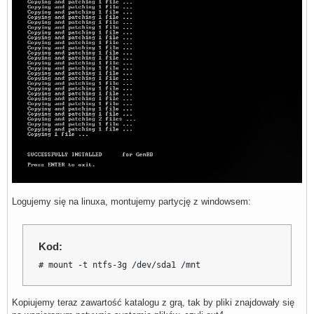
Logujemy się na linuxa, montujemy partycję z windowsem:
Kod:
# mount -t ntfs-3g /dev/sda1 /mnt
Kopiujemy teraz zawartość katalogu z grą, tak by pliki znajdowały się