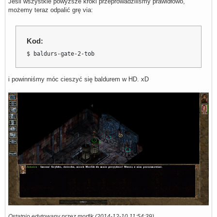
Jeśli wszystkie powyższe kroki przeprowadziliśmy prawidłowo,
CaseSensitive=1

możemy teraz odpalić grę via:
DrawFPS=0
Kod:
$ baldurs-gate-2-tob
i powinniśmy móc cieszyć się baldurem w HD. xD
Ostatnio edytowany przez morfik (2014-12-10 11:54:39)