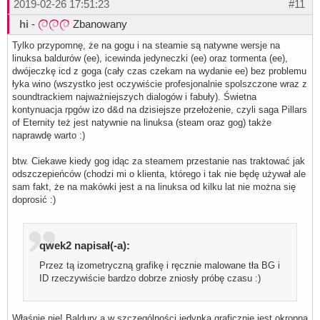
2019-02-26 17:51:23
#11
hi
-
Zbanowany
Tylko przypomnę, że na gogu i na steamie są natywne wersje na
linuksa baldurów (ee), icewinda jedyneczki (ee) oraz tormenta (ee),
dwójeczkę icd z goga (cały czas czekam na wydanie ee) bez problemu
łyka wino (wszystko jest oczywiście profesjonalnie spolszczone wraz z
soundtrackiem najważniejszych dialogów i fabuły). Świetna
kontynuacja rpgów izo d&d na dzisiejsze przełożenie, czyli saga Pillars
of Eternity też jest natywnie na linuksa (steam oraz gog) także
naprawdę warto :)
btw. Ciekawe kiedy gog idąc za steamem przestanie nas traktować jak
odszczepieńców (chodzi mi o klienta, którego i tak nie będę używał ale
sam fakt, że na makówki jest a na linuksa od kilku lat nie można się
doprosić :)
qwek2 napisał(-a):
Przez tą izometryczną grafikę i ręcznie malowane tła BG i
ID rzeczywiście bardzo dobrze zniosły próbę czasu :)
Właśnie nie! Baldury a w szczególności jedynka graficznie jest okropna