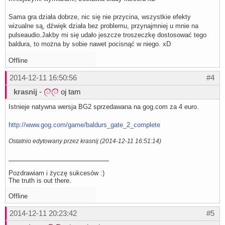
Sama gra działa dobrze, nic się nie przycina, wszystkie efekty
wizualne są, dźwięk działa bez problemu, przynajmniej u mnie na
pulseaudio.Jakby mi się udało jeszcze troszeczkę dostosować tego
baldura, to można by sobie nawet pocisnąć w niego. xD
Offline
2014-12-11 16:50:56
#4
krasnij
-
oj tam
Istnieje natywna wersja BG2 sprzedawana na gog.com za 4 euro.
http://www.gog.com/game/baldurs_gate_2_complete
Ostatnio edytowany przez krasnij (2014-12-11 16:51:14)
Pozdrawiam i życzę sukcesów :)
The truth is out there.
Offline
2014-12-11 20:23:42
#5