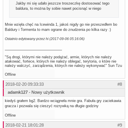
Jakby mi się udało jeszcze troszeczkę dostosować tego
baldura, to można by sobie nawet pocisnąć w niego
Mnie wzięła chęć na Icewinda 1, jakoś nigdy go nie przeszedłem bo
Baldury i Tormenta to mam ograne do znudzenia po kilka razy :)
Ostatnio edytowany przez hi (2017-09-06 05:16:06)
"Są drogi, którymi nie należy podążać, armie, których nie należy
atakować, fortece, których nie należy oblegać, terytoria, o które nie
należy walczyć, zarządzenia, których nie należy wykonywać" Sun Tzu
Offline
2018-02-20 09:33:33
#8
adamk127
- Nowy użytkownik
kiedyś grałem bg2. Bardzo wciągneła mnie gra. Fabuła gry zaciekawia
gracza i pozwala się cieszyć rozrywką na długie godziny
Offline
2018-02-21 18:01:28
#9