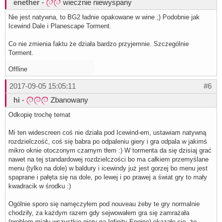
enether
-
wiecznie niewyspany
Nie jest natywna, to BG2 ładnie opakowane w wine ;) Podobnie jak
Icewind Dale i Planescape Torment.
Co nie zmienia faktu że działa bardzo przyjemnie. Szczególnie
Torment.
Offline
2017-09-05 15:05:11
#6
hi
-
Zbanowany
Odkopię trochę temat
Mi ten widescreen coś nie działa pod Icewind-em, ustawiam natywną
rozdzielczość, coś się babra po odpaleniu giery i gra odpala w jakimś
mikro oknie otoczonym czarnym tłem :) W tormenta da się dzisiaj grać
nawet na tej standardowej rozdzielczości bo ma całkiem przemyślane
menu (tylko na dole) w baldury i icewindy już jest gorzej bo menu jest
spaprane i pałęta się na dole, po lewej i po prawej a świat gry to mały
kwadracik w środku :)
Ogólnie sporo się namęczyłem pod nouveau żeby te gry normalnie
chodziły, za każdym razem gdy sejwowałem gra się zamrażała
(problem miały wszystkie giery na Infinity Engine) okazało się, że