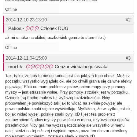
Offline
2014-12-10 23:13:10
#2
Pakos
-
Członek DUG
aż mi smaka narobiłeś, aczkolwiek gemrb to stare info :)
Offline
2014-12-11 04:15:00
#3
morfik
-
Cenzor wirtualnego świata
Tak, tylko, że coś tu nie do końca jest tak jakbym tego chciał. Może z
początku wszystko wyglądało ok, ale po chwili grania się dziwne efekty
pojawiają. Póki co mam problem z przewijaniem mapy przy pomocy
myszy -- jest strasznie wolne. Przy pomocy strzałek jest w porządku.
Czcionki są trochę małe w tej wyższej rozdzielczości. Niby
próbowałem je powiększyć tak jak to widać na skrinie powyżej ale
pewne polskie znaki się nie wyświetlają. Myślałem, że wszytko jest ok,
bo jak widać wyżej, polskie znaki były. xD I jest też problem z
zostawianiem śladów myszy po wejściu w menu, czy czytaniu opisów
przedmiotów. Niby gra ma wyższą rozdziałkę ale wszystko w menu
dalej siedzi na tej niższej i wyjście myszą poza ten obszar określony
mniejszymi wymiarami, zostawia ślady kursora xD