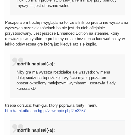
Póki co mam problem z przewijaniem mapy przy pomocy
myszy — jest strasznie wolne
Poszperałem trochę i wygląda na to, że silnik po prostu nie wyrabia na
wyższych rozdzielczościach bo nie jest do nich oficjalnie
przystosowany. Jest jeszcze Enhanced Edition na steamie, który
rozwiązuje wszystkie te problemy no ale bez sensu ładować hajsy w
lekko odświeżoną grę którą już kiedyś raz się kupiło.
morfik napisał(-a):
Niby gra ma wyższą rozdziałkę ale wszystko w menu
dalej siedzi na tej niższej i wyjście myszą poza ten
obszar określony mniejszymi wymiarami, zostawia ślady
kursora xD
trzeba dorzucić twm-gui, który poprawia fonty i menu:
http://athkatla.cob-bg.pl/viewtopic.php?t=3257
morfik napisał(-a):