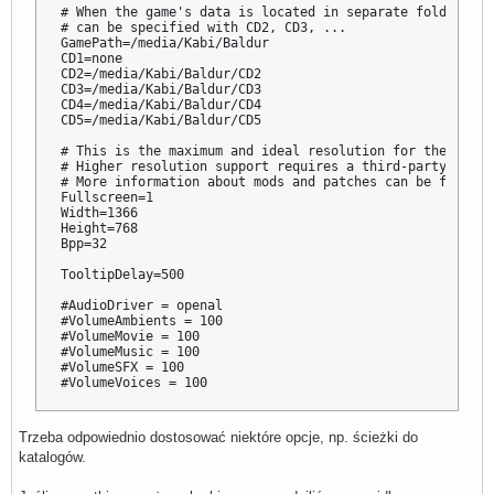
# When the game's data is located in separate folders, m
# can be specified with CD2, CD3, ...

GamePath=/media/Kabi/Baldur

CD1=none

CD2=/media/Kabi/Baldur/CD2

CD3=/media/Kabi/Baldur/CD3

CD4=/media/Kabi/Baldur/CD4

CD5=/media/Kabi/Baldur/CD5

# This is the maximum and ideal resolution for the origin
# Higher resolution support requires a third-party commu
# More information about mods and patches can be found o
Fullscreen=1

Width=1366

Height=768

Bpp=32

TooltipDelay=500

#AudioDriver = openal

#VolumeAmbients = 100

#VolumeMovie = 100

#VolumeMusic = 100

#VolumeSFX = 100

#VolumeVoices = 100

GUIEnhancements = 15

Trzeba odpowiednio dostosować niektóre opcje, np. ścieżki do
CachePath=~/.cache/baldurs-gate-2-tob/

katalogów.
SavePath=~/.local/share/baldurs-gate-2-tob/

SkipIntroVideos=1
