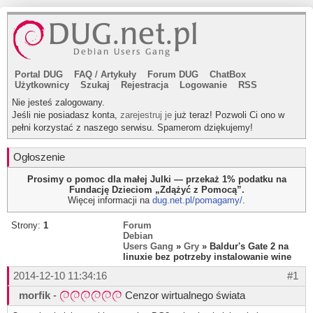
Portal DUG
FAQ
/
Artykuły
Forum DUG
ChatBox
Użytkownicy
Szukaj
Rejestracja
Logowanie
RSS
Nie jesteś zalogowany.
Jeśli nie posiadasz konta,
zarejestruj je
już teraz! Pozwoli Ci ono w
pełni korzystać z naszego serwisu. Spamerom dziękujemy!
Ogłoszenie
Prosimy o pomoc dla małej Julki — przekaż 1% podatku na
Fundację Dzieciom „Zdążyć z Pomocą”.
Więcej informacji na
dug.net.pl/pomagamy/
.
Strony:
1
Forum
Debian
Users Gang
»
Gry
» Baldur's Gate 2 na
linuxie bez potrzeby instalowanie wine
2014-12-10 11:34:16
#1
morfik
-
Cenzor wirtualnego świata