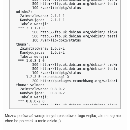
        500 http://ftp.uk.debian.org/debian/ testing/mai
        100 /var/lib/dpkg/status

udisks2:

  Zainstalowana: 2.1.1-1

  Kandydująca:   2.1.1-1

  Tabela wersji:

 *** 2.1.1-1 0

        500 http://ftp.uk.debian.org/debian/ sid/main am
        500 http://ftp.uk.debian.org/debian/ testing/mai
        100 /var/lib/dpkg/status

thunar:

  Zainstalowana: 1.6.3-1

  Kandydująca:   1.6.3-1

  Tabela wersji:

 *** 1.6.3-1 0

        500 http://ftp.uk.debian.org/debian/ sid/main am
        500 http://ftp.uk.debian.org/debian/ testing/mai
        100 /var/lib/dpkg/status

     1.2.3-5~crunchbang1 0

        200 http://packages.crunchbang.org/waldorf/ wald
thunar-volman:

  Zainstalowana: 0.8.0-2

  Kandydująca:   0.8.0-2

  Tabela wersji:

 *** 0.8.0-2 0

        500 http://ftp.uk.debian.org/debian/ sid/main am
        500 http://ftp.uk.debian.org/debian/ testing/mai
        100 /var/lib/dpkg/status

Można porównać wersje innych pakietów z tego wątku, ale mi się nie
xfce4:

chce bo przecież u mnie działa ;)
  Zainstalowana: 4.10.1

  Kandydująca:   4.10.1

  Tabela wersji:
