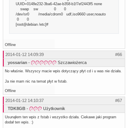
UUID=0148e232-3ba6-42ae-b358-b1f7ef2443f5 none
swap sw 0 0
/dev/sr0 /media/cdrom0 udf,iso9660 user,noauto
0 0
[root@debian /etc]#
Offline
2014-01-12 14:09:39
#66
yossarian
-
Szczawiożerca
No właśnie. Wszyscy macie wpis dotyczący płyt cd i u was nie działa.
Ja nie mam nic na temat płyt w fstab.
Offline
2014-01-12 14:10:37
#67
TDK8GB
-
Użytkownik
Usunąłem ten wpis z fstab i wszystko działa. Ciekawe jaki program
dodał ten wpis. :)