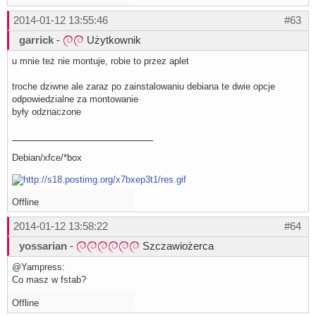
2014-01-12 13:55:46
#63
garrick
-
Użytkownik
u mnie też nie montuje, robie to przez aplet
troche dziwne ale zaraz po zainstalowaniu debiana te dwie opcje
odpowiedzialne za montowanie
były odznaczone
Debian/xfce/*box
Offline
2014-01-12 13:58:22
#64
yossarian
-
Szczawiożerca
@Yampress:
Co masz w fstab?
Offline