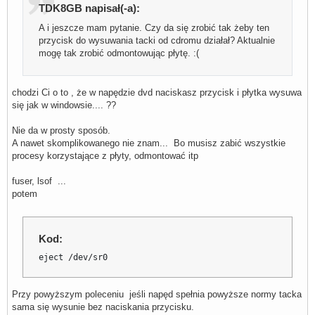
TDK8GB napisał(-a):
A i jeszcze mam pytanie. Czy da się zrobić tak żeby ten
przycisk do wysuwania tacki od cdromu działał? Aktualnie
mogę tak zrobić odmontowując płytę. :(
chodzi Ci o to , że w napędzie dvd naciskasz przycisk i płytka wysuwa
się jak w windowsie.... ??
Nie da w prosty sposób.
A nawet skomplikowanego nie znam... Bo musisz zabić wszystkie
procesy korzystające z płyty, odmontować itp
fuser, lsof ...
potem
Kod:
eject /dev/sr0
Przy powyższym poleceniu jeśli napęd spełnia powyższe normy tacka
sama się wysunie bez naciskania przycisku.