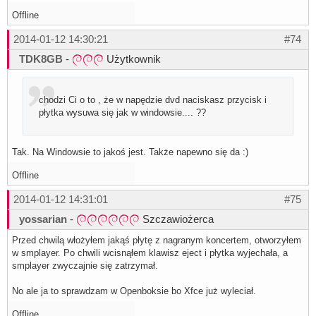
Offline
2014-01-12 14:30:21
#74
TDK8GB
-
Użytkownik
chodzi Ci o to , że w napędzie dvd naciskasz przycisk i
płytka wysuwa się jak w windowsie.... ??
Tak. Na Windowsie to jakoś jest. Także napewno się da :)
Offline
2014-01-12 14:31:01
#75
yossarian
-
Szczawiożerca
Przed chwilą włożyłem jakąś płytę z nagranym koncertem, otworzyłem
w smplayer. Po chwili wcisnąłem klawisz eject i płytka wyjechała, a
smplayer zwyczajnie się zatrzymał.
No ale ja to sprawdzam w Openboksie bo Xfce już wyleciał.
Offline