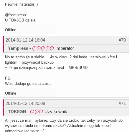
Pewnie instalator ;)
@Yampress:
U TDK8GB działa.
Offline
2014-01-12 14:16:04
#70
Yampress
-
Imperator
No to spróbuje u siebie. 4x w ciagu 2 dni bede instalował xfce i
lightdm i przywracał backup
+ 2x po dzisiejszej zabawie z fbsd... MBR/UUID
PS.
Wpis dodaje go instalator...
Offline
2014-01-12 14:20:08
#71
TDK8GB
-
Użytkownik
A i jeszcze mam pytanie. Czy da się zrobić tak żeby ten przycisk do
wysuwania tacki od cdromu działał? Aktualnie mogę tak zrobić
odmontowując płytę. :(