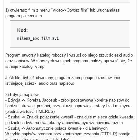
1) otwierasz film z menu "Video->Otwórz film" lub uruchamiasz
program poleceniem
Kod:
milena_abc film.avi
Program utworzy katalog roboczy i wrzuci do niego zrzut ścieżki audio
oraz napisów. W starszych wersjach programu należy upewnić się, że
istnieje katalog ~/tmp
Jeśli film był już otwierany, program zaproponuje pozostawienie
istniejącej ścieżki audio oraz napisów.
2) Edycja napisów:
- Edycja -> Korekta Jacosub - zrobi podstawową korektę napisów do
bardziej strawnej postaci, przy okazji poprawiając stary błąd mplayera
(błędna wartość TIMERES)
- Szukaj -> Znajdź połączenie kwestii - znajduje miejsca gdzie kwestia
podzielona była na dwa ekrany a powinna być wymawiana razem
- Szukaj -> Automatycznie połącz kwestie - dla leniwych
W trybie napisów program przy kontrolnym czytaniu (CTRL-P) pomija
wartości sterujące (czas i tak dalej)