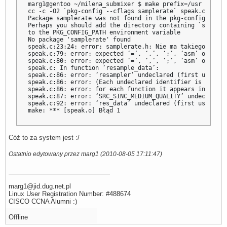
marg1@gentoo ~/milena_submixer $ make prefix=/usr mbrola
cc -c -O2 `pkg-config --cflags samplerate` speak.c

Package samplerate was not found in the pkg-config search
Perhaps you should add the directory containing `samplera
to the PKG_CONFIG_PATH environment variable

No package 'samplerate' found

speak.c:23:24: error: samplerate.h: Nie ma takiego pliku
speak.c:79: error: expected ‘=’, ‘,’, ‘;’, ‘asm’ or ‘__a
speak.c:80: error: expected ‘=’, ‘,’, ‘;’, ‘asm’ or ‘__a
speak.c: In function ‘resample_data’:

speak.c:86: error: ‘resampler’ undeclared (first use in 
speak.c:86: error: (Each undeclared identifier is report
speak.c:86: error: for each function it appears in.)

speak.c:87: error: ‘SRC_SINC_MEDIUM_QUALITY’ undeclared 
speak.c:92: error: ‘res_data’ undeclared (first use in t
make: *** [speak.o] Błąd 1
Cóż to za system jest :/
Ostatnio edytowany przez marg1 (2010-08-05 17:11:47)
marg1@jid.dug.net.pl
Linux User Registration Number: #488674
CISCO CCNA Alumni :)
Offline