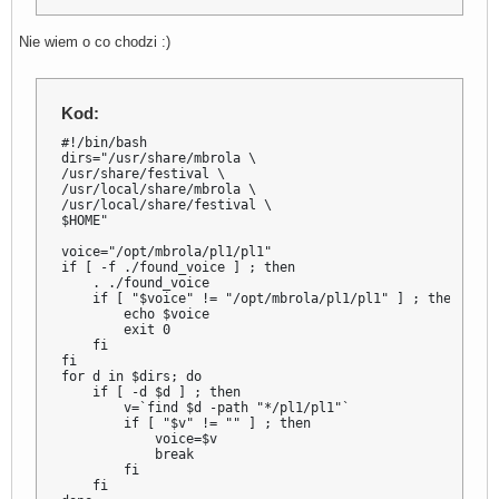
Nie wiem o co chodzi :)
Kod:
#!/bin/bash

dirs="/usr/share/mbrola \

/usr/share/festival \

/usr/local/share/mbrola \

/usr/local/share/festival \

$HOME"

voice="/opt/mbrola/pl1/pl1"

if [ -f ./found_voice ] ; then

    . ./found_voice

    if [ "$voice" != "/opt/mbrola/pl1/pl1" ] ; then

        echo $voice

        exit 0

    fi

fi

for d in $dirs; do

    if [ -d $d ] ; then

        v=`find $d -path "*/pl1/pl1"`

        if [ "$v" != "" ] ; then

            voice=$v

            break

        fi

    fi
