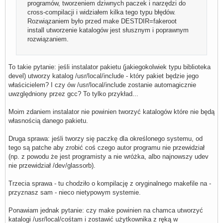
programów, tworzeniem dziwnych paczek i narzędzi do
cross-compilacji i widziałem kilka tego typu błędów.
Rozwiązaniem było przed make DESTDIR=fakeroot
install utworzenie katalogów jest słusznym i poprawnym
rozwiązaniem.
To takie pytanie: jeśli instalator pakietu (jakiegokolwiek typu biblioteka
devel) utworzy katalog /usr/local/include - który pakiet będzie jego
właścicielem? I czy ów /usr/local/include zostanie automagicznie
uwzględniony przez gcc? To tylko przykład...
Moim zdaniem instalator nie powinien tworzyć katalogów które nie będą
własnością danego pakietu.
Druga sprawa: jeśli tworzy się paczkę dla określonego systemu, od
tego są patche aby zrobić coś czego autor programu nie przewidział
(np. z powodu że jest programisty a nie wróżka, albo najnowszy udev
nie przewidział /dev/glassorb).
Trzecia sprawa - tu chodziło o kompilację z oryginalnego makefile na -
przyznasz sam - nieco nietypowym systemie.
Ponawiam jednak pytanie: czy make powinien na chamca utworzyć
katalogi /usr/local/cośtam i zostawić użytkownika z ręką w