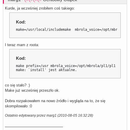
Kurde, ja wcześniej zrobiłem coś takiego:
Kod:
make=/usr/local/includemake  mbrola_voice=/opt/mbrola/pl
I teraz mam z roota:
Kod:
make prefix=/usr mbrola_voice=/opt/mbrola/pl1/pl1 contra
make: `install' jest aktualne.
co się stało? :)
Make już wcześniej przeszło ok.
Dobra rozpakowałem na nowo źródło i wygląda na to, że się
skompilowało :0
Ostatnio edytowany przez marg1 (2010-08-05 16:32:28)