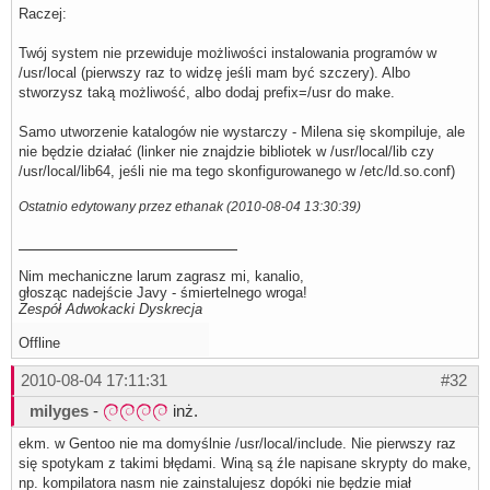
Raczej:
chmod 755 milena_nokia

sed -e s:%CONTRAST%:contrast: \

                -e s:%PLDNOS%:: \

Twój system nie przewiduje możliwości instalowania programów w
                -e s:%PREFIX%:/usr/local: \

/usr/local (pierwszy raz to widzę jeśli mam być szczery). Albo
                -e s:%MBROLA%:/opt/bin/mbrola: \

                -e s:%VOICE%:/opt/mbrola/pl1/pl1: \

stworzysz taką możliwość, albo dodaj prefix=/usr do make.
                < milena_conf.in \

                > milena_conf

Samo utworzenie katalogów nie wystarczy - Milena się skompiluje, ale
chmod 755 milena_conf

nie będzie działać (linker nie znajdzie bibliotek w /usr/local/lib czy
make[1]: Opuszczenie katalogu `/home/marg1/milena-0.2.22
make -C speechd all

/usr/local/lib64, jeśli nie ma tego skonfigurowanego w /etc/ld.so.conf)
make[1]: Wejście do katalogu `/home/marg1/milena-0.2.22.
sed -e s:%PREFIX%:/usr/local: \

Ostatnio edytowany przez ethanak (2010-08-04 13:30:39)
                -e s:%DATAPREFIX%:/usr/local/share/milena
                -e s:%MBROLA%:/opt/bin/mbrola: \

                -e s:%VOICE%:/opt/mbrola/pl1/pl1: \

                < milena-generic.conf.in \

                > milena-generic.conf

Nim mechaniczne larum zagrasz mi, kanalio,
make[1]: Opuszczenie katalogu `/home/marg1/milena-0.2.22
głosząc nadejście Javy - śmiertelnego wroga!
make -C milena_ws all

Zespół Adwokacki Dyskrecja
make[1]: Wejście do katalogu `/home/marg1/milena-0.2.22.
cc    -c -o main.o main.c

Offline
gcc -c -o say.o -Wall say.c  -Dmbrola_voice=\"/opt/mbrol
                -Dmbrola_path=\"/opt/bin/mbrola\" -I../sr
2010-08-04 17:11:31
#32
gcc -c -o audio.o -Wall audio.c -I../src/

gcc -o milena_ws main.o say.o audio.o ../utils/convert.o
milyges
-
inż.
                -lmilena \

                -lmilena_mbrola \

ekm. w Gentoo nie ma domyślnie /usr/local/include. Nie pierwszy raz
                -L../src/

make[1]: Opuszczenie katalogu `/home/marg1/milena-0.2.22
się spotykam z takimi błędami. Winą są źle napisane skrypty do make,
make -C subplayer all

np. kompilatora nasm nie zainstalujesz dopóki nie będzie miał
make[1]: Wejście do katalogu `/home/marg1/milena-0.2.22.