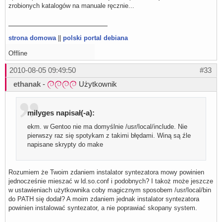
zrobionych katalogów na manuale ręcznie...
gcc -Wall -c -o subplayer.o subplayer.c

subplayer.c: In function ‘read_jacos’:

subplayer.c:51: warning: suggest parentheses around assi
subplayer.c: At top level:

subplayer.c:241: warning: return type defaults to ‘int’

strona domowa
||
polski portal debiana
gcc -Wall -o milena_subplayer subplayer.o

make[1]: Opuszczenie katalogu `/home/marg1/milena-0.2.22
Offline
2010-08-05 09:49:50
#33
ethanak
-
Użytkownik
milyges napisał(-a):
ekm. w Gentoo nie ma domyślnie /usr/local/include. Nie
pierwszy raz się spotykam z takimi błędami. Winą są źle
napisane skrypty do make
Rozumiem że Twoim zdaniem instalator syntezatora mowy powinien
jednocześnie mieszać w ld.so.conf i podobnych? I takoż może jeszcze
w ustawieniach użytkownika coby magicznym sposobem /usr/local/bin
do PATH się dodał? A moim zdaniem jednak instalator syntezatora
powinien instalować syntezator, a nie poprawiać skopany system.