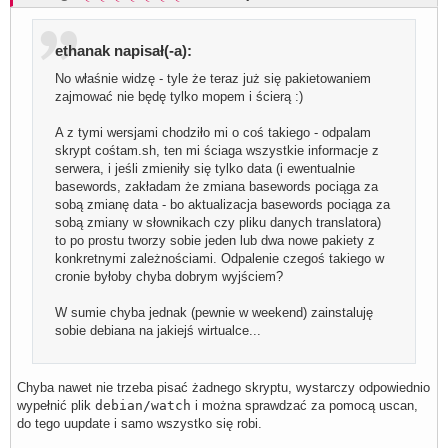
ethanak napisał(-a):
No właśnie widzę - tyle że teraz już się pakietowaniem
zajmować nie będę tylko mopem i ścierą :)
A z tymi wersjami chodziło mi o coś takiego - odpalam
skrypt cośtam.sh, ten mi ściaga wszystkie informacje z
serwera, i jeśli zmieniły się tylko data (i ewentualnie
basewords, zakładam że zmiana basewords pociąga za
sobą zmianę data - bo aktualizacja basewords pociąga za
sobą zmiany w słownikach czy pliku danych translatora)
to po prostu tworzy sobie jeden lub dwa nowe pakiety z
konkretnymi zależnościami. Odpalenie czegoś takiego w
cronie byłoby chyba dobrym wyjściem?
W sumie chyba jednak (pewnie w weekend) zainstaluję
sobie debiana na jakiejś wirtualce...
Chyba nawet nie trzeba pisać żadnego skryptu, wystarczy odpowiednio
wypełnić plik
debian/watch
i można sprawdzać za pomocą uscan,
do tego uupdate i samo wszystko się robi.