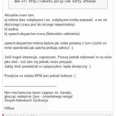
deb-src http://ubuntu.polip.com natty ethanak
Aktualnie mam tam:
a) milena (bez subplayera i ws, subplayera trzeba poprawić, a ws od
dłuższego czasu jest do niczego niepotrzebny)
b) audina
b) speech-dispatcher-ivona (libdumbtts oddzielnie)
speech-dispatcher-milena będzie jak sobie poradzę z tym czymś co
mnie opierdziela jak patcha próbuję założyć :)
Jeśli kogoś interesuje, zapraszam. Proszę jednak traktować to na razie
jako test - coś tam się jednak może posypać.
Jakby ktoś powiedział co spieprzyłem, będę dźwięczny :)
Przejście ze świata RPM jest jednak bolesne :(
Nim mechaniczne larum zagrasz mi, kanalio,
głosząc nadejście Javy - śmiertelnego wroga!
Zespół Adwokacki Dyskrecja
Offline