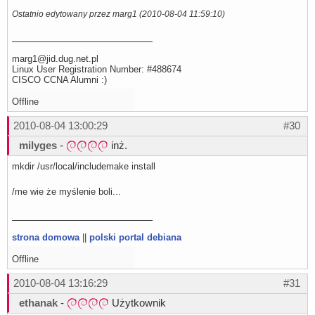
filter.c:130: warning: return type defaults to ‘int’

Ostatnio edytowany przez marg1 (2010-08-04 11:59:10)
gcc -o milena_convert filter.o convert.o -L../src -lmilen
sed -e s:%CONTRAST%:contrast: \

                -e s:%PLDNOS%:: \

                -e s:%PREFIX%:/usr/local: \

marg1@jid.dug.net.pl
                -e s:%MBROLA%:/opt/bin/mbrola: \

                -e s:%VOICE%:/opt/mbrola/pl1/pl1: \

Linux User Registration Number: #488674
                < milena_book.in \

CISCO CCNA Alumni :)
                > milena_book

chmod 755 milena_book

Offline
sed -e s:%CONTRAST%:contrast: \

                -e s:%PLDNOS%:: \

2010-08-04 13:00:29
#30
                -e s:%PREFIX%:/usr/local: \

                -e s:%MBROLA%:/opt/bin/mbrola: \

milyges
-
inż.
                -e s:%VOICE%:/opt/mbrola/pl1/pl1: \

                < milena_say.in \

mkdir /usr/local/includemake install
                > milena_say

chmod 755 milena_say

sed -e s:%PREFIX%:/usr/local: \

/me wie że myślenie boli...
                -e s:%DATADIR%:/usr/local/share/milena: \
                -e s:%MBROLA%:/opt/bin/mbrola: \

                -e s:%VOICE%:/opt/mbrola/pl1/pl1: \

                < milena_kadu.in \

                > milena_kadu

strona domowa
||
polski portal debiana
chmod 755 milena_kadu

sed -e s:%CONTRAST%:contrast: \

Offline
                -e s:%PLDNOS%:: \

                -e s:%PREFIX%:/usr/local: \

2010-08-04 13:16:29
#31
                -e s:%MBROLA%:/opt/bin/mbrola: \

                -e s:%VOICE%:/opt/mbrola/pl1/pl1: \

ethanak
-
Użytkownik
                < milena_nokia.in \

                > milena_nokia
