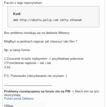
Paczki z tego repozytorium
Kod:
deb http://ubuntu.polip.com natty ethanak
Bez problemu instalują się na debienie Wheezy.
Mógłbyś w punktach napisać jak stworzyć taki film ?
Np: w takiej formie
1.Zrzucenie ścieżki mplayerem -> przykładowe polecenie
2.Przerobienie napisów -- tak i tak
3.itd...
P.S. Pulseaudio zdecydowanie nie używam :)
Problemy rozwiązujemy na forum nie na PW
-> Niech inni na tym
skorzystają.
Polski portal Debiana
Offline