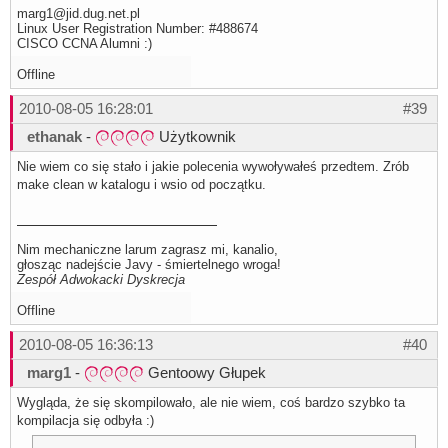
marg1@jid.dug.net.pl
Linux User Registration Number: #488674
CISCO CCNA Alumni :)
Offline
2010-08-05 16:28:01
#39
ethanak
-
Użytkownik
Nie wiem co się stało i jakie polecenia wywoływałeś przedtem. Zrób
make clean w katalogu i wsio od początku.
Nim mechaniczne larum zagrasz mi, kanalio,
głosząc nadejście Javy - śmiertelnego wroga!
Zespół Adwokacki Dyskrecja
Offline
2010-08-05 16:36:13
#40
marg1
-
Gentoowy Głupek
Wygląda, że się skompilowało, ale nie wiem, coś bardzo szybko ta
kompilacja się odbyła :)