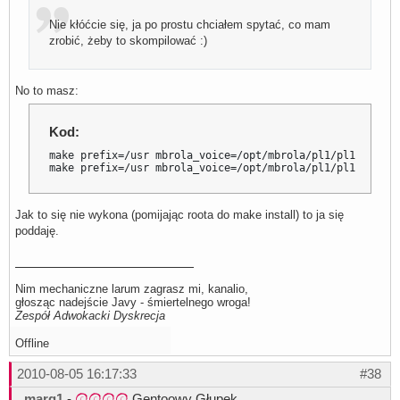
Nie kłóćcie się, ja po prostu chciałem spytać, co mam
zrobić, żeby to skompilować :)
No to masz:
Kod:
make prefix=/usr mbrola_voice=/opt/mbrola/pl1/pl1 contra
make prefix=/usr mbrola_voice=/opt/mbrola/pl1/pl1 contra
Jak to się nie wykona (pomijając roota do make install) to ja się
poddaję.
Nim mechaniczne larum zagrasz mi, kanalio,
głosząc nadejście Javy - śmiertelnego wroga!
Zespół Adwokacki Dyskrecja
Offline
2010-08-05 16:17:33
#38
marg1
-
Gentoowy Głupek