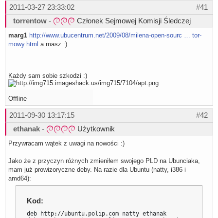
2011-03-27 23:33:02
#41
torrentow
-
Członek Sejmowej Komisji Śledczej
marg1
http://www.ubucentrum.net/2009/08/milena-open-sourc … tor-
mowy.html
a masz :)
Każdy sam sobie szkodzi :)
Offline
2011-09-30 13:17:15
#42
ethanak
-
Użytkownik
Przywracam wątek z uwagi na nowości :)
Jako że z przyczyn różnych zmieniłem swojego PLD na Ubunciaka,
mam już prowizoryczne deby. Na razie dla Ubuntu (natty, i386 i
amd64):
Kod:
deb http://ubuntu.polip.com natty ethanak
