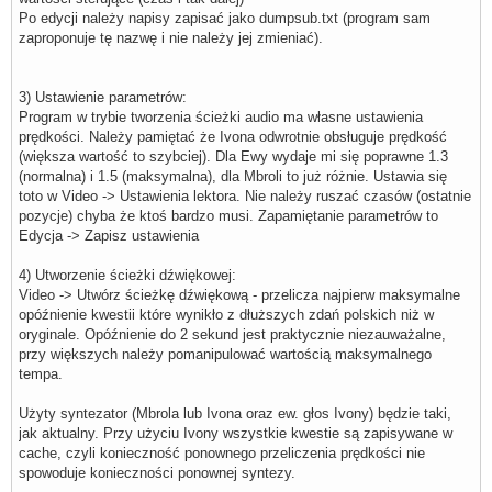
Po edycji należy napisy zapisać jako dumpsub.txt (program sam
zaproponuje tę nazwę i nie należy jej zmieniać).
3) Ustawienie parametrów:
Program w trybie tworzenia ścieżki audio ma własne ustawienia
prędkości. Należy pamiętać że Ivona odwrotnie obsługuje prędkość
(większa wartość to szybciej). Dla Ewy wydaje mi się poprawne 1.3
(normalna) i 1.5 (maksymalna), dla Mbroli to już różnie. Ustawia się
toto w Video -> Ustawienia lektora. Nie należy ruszać czasów (ostatnie
pozycje) chyba że ktoś bardzo musi. Zapamiętanie parametrów to
Edycja -> Zapisz ustawienia
4) Utworzenie ścieżki dźwiękowej:
Video -> Utwórz ścieżkę dźwiękową - przelicza najpierw maksymalne
opóźnienie kwestii które wynikło z dłuższych zdań polskich niż w
oryginale. Opóźnienie do 2 sekund jest praktycznie niezauważalne,
przy większych należy pomanipulować wartością maksymalnego
tempa.
Użyty syntezator (Mbrola lub Ivona oraz ew. głos Ivony) będzie taki,
jak aktualny. Przy użyciu Ivony wszystkie kwestie są zapisywane w
cache, czyli konieczność ponownego przeliczenia prędkości nie
spowoduje konieczności ponownej syntezy.