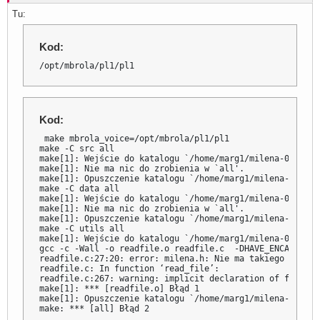
Tu:
Kod:
/opt/mbrola/pl1/pl1
Kod:
 make mbrola_voice=/opt/mbrola/pl1/pl1

make -C src all

make[1]: Wejście do katalogu `/home/marg1/milena-0.2.21.0
make[1]: Nie ma nic do zrobienia w `all'.

make[1]: Opuszczenie katalogu `/home/marg1/milena-0.2.21.
make -C data all

make[1]: Wejście do katalogu `/home/marg1/milena-0.2.21.0
make[1]: Nie ma nic do zrobienia w `all'.

make[1]: Opuszczenie katalogu `/home/marg1/milena-0.2.21.
make -C utils all

make[1]: Wejście do katalogu `/home/marg1/milena-0.2.21.0
gcc -c -Wall -o readfile.o readfile.c  -DHAVE_ENCA=1  

readfile.c:27:20: error: milena.h: Nie ma takiego pliku 
readfile.c: In function ‘read_file’:

readfile.c:267: warning: implicit declaration of functio
make[1]: *** [readfile.o] Błąd 1

make[1]: Opuszczenie katalogu `/home/marg1/milena-0.2.21
make: *** [all] Błąd 2