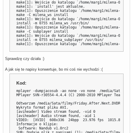
make[1]: Wejście do katalogu `/home/marg1/milena-0.2.22.
make[1]: `install' jest aktualne.

make[1]: Opuszczenie katalogu `/home/marg1/milena-0.2.22
make -C milena_ws install

make[1]: Wejście do katalogu `/home/marg1/milena-0.2.22.
install -m 0755 milena_ws /usr/bin/

make[1]: Opuszczenie katalogu `/home/marg1/milena-0.2.22
make -C subplayer install

make[1]: Wejście do katalogu `/home/marg1/milena-0.2.22.
install -m 0755 milena_subplayer /usr/bin/

make[1]: Opuszczenie katalogu `/home/marg1/milena-0.2.22
Sprawdzę czy działa :)
A jak się te napisy konwertuje, bo mi coś nie wychodzi :(
Kod:
mplayer -dumpjacosub -ao none -vo none  /media/Sata/film
MPlayer SVN-r30554-4.4.4 (C) 2000-2010 MPlayer Team

Odtwarzam /media/Sata/filmy/Friday.After.Next.DVDRIP.XVi
Wykryto format pliku AVI.

[aviheader] Video stream found, -vid 0

[aviheader] Audio stream found, -aid 1

VIDEO:  [XVID]  608x336  24bpp  23.976 fps  1015.8 kbps 
Informacje o klipie:

 Software: Nandub v1.0rc2

SUB: Dodaje plik z napisami (1): /media/Sata/filmy/Frida