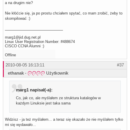
a na drugim nie?
Nie kłóćcie się, ja po prostu chciałem spytać, co mam zrobić, żeby to
skompilować :)
marg1@jid.dug.net.pl
Linux User Registration Number: #488674
CISCO CCNA Alumni :)
Offline
2010-08-05 16:13:11
#37
ethanak
-
Użytkownik
marg1 napisał(-a):
Co, jak co, ale myślałem ze struktura katalogów w
każdym Linuksie jest taka sama
Widzisz - ja też myślałem... a teraz się okazało że nie myślałem tylko
mi się wydawało...