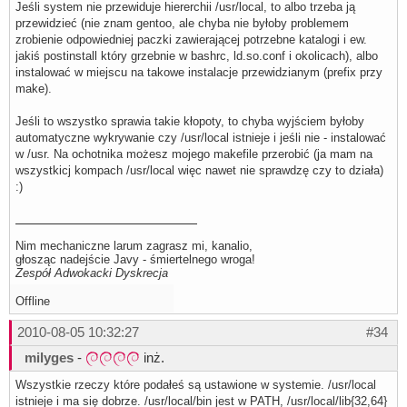
Jeśli system nie przewiduje hiererchii /usr/local, to albo trzeba ją
przewidzieć (nie znam gentoo, ale chyba nie byłoby problemem
zrobienie odpowiedniej paczki zawierającej potrzebne katalogi i ew.
jakiś postinstall który grzebnie w bashrc, ld.so.conf i okolicach), albo
instalować w miejscu na takowe instalacje przewidzianym (prefix przy
make).
Jeśli to wszystko sprawia takie kłopoty, to chyba wyjściem byłoby
automatyczne wykrywanie czy /usr/local istnieje i jeśli nie - instalować
w /usr. Na ochotnika możesz mojego makefile przerobić (ja mam na
wszystkicj kompach /usr/local więc nawet nie sprawdzę czy to działa)
:)
Nim mechaniczne larum zagrasz mi, kanalio,
głosząc nadejście Javy - śmiertelnego wroga!
Zespół Adwokacki Dyskrecja
Offline
2010-08-05 10:32:27
#34
milyges
-
inż.
Wszystkie rzeczy które podałeś są ustawione w systemie. /usr/local
istnieje i ma się dobrze. /usr/local/bin jest w PATH, /usr/local/lib{32,64}