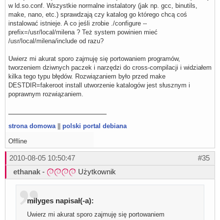
w ld.so.conf. Wszystkie normalne instalatory (jak np. gcc, binutils,
make, nano, etc.) sprawdzają czy katalog go którego chcą coś
instalować istnieje. A co jeśli zrobie ./configure --
prefix=/usr/local/milena ? Też system powinien mieć
/usr/local/milena/include od razu?
Uwierz mi akurat sporo zajmuję się portowaniem programów,
tworzeniem dziwnych paczek i narzędzi do cross-compilacji i widziałem
kilka tego typu błędów. Rozwiązaniem było przed make
DESTDIR=fakeroot install utworzenie katalogów jest słusznym i
poprawnym rozwiązaniem.
strona domowa
||
polski portal debiana
Offline
2010-08-05 10:50:47
#35
ethanak
-
Użytkownik
milyges napisał(-a):
Uwierz mi akurat sporo zajmuję się portowaniem