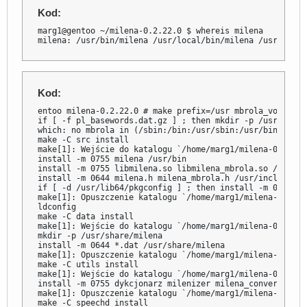
Kod:
marg1@gentoo ~/milena-0.2.22.0 $ whereis milena

milena: /usr/bin/milena /usr/local/bin/milena /usr/inclu
Kod:
entoo milena-0.2.22.0 # make prefix=/usr mbrola_voice=/o
if [ -f pl_basewords.dat.gz ] ; then mkdir -p /usr/share
which: no mbrola in (/sbin:/bin:/usr/sbin:/usr/bin)

make -C src install

make[1]: Wejście do katalogu `/home/marg1/milena-0.2.22.0
install -m 0755 milena /usr/bin

install -m 0755 libmilena.so libmilena_mbrola.so /usr/lib
install -m 0644 milena.h milena_mbrola.h /usr/include/

if [ -d /usr/lib64/pkgconfig ] ; then install -m 0644 mi
make[1]: Opuszczenie katalogu `/home/marg1/milena-0.2.22.
ldconfig

make -C data install

make[1]: Wejście do katalogu `/home/marg1/milena-0.2.22.0
mkdir -p /usr/share/milena

install -m 0644 *.dat /usr/share/milena

make[1]: Opuszczenie katalogu `/home/marg1/milena-0.2.22.
make -C utils install

make[1]: Wejście do katalogu `/home/marg1/milena-0.2.22.0
install -m 0755 dykcjonarz milenizer milena_convert mile
make[1]: Opuszczenie katalogu `/home/marg1/milena-0.2.22
make -C speechd install
