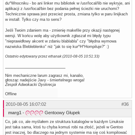
du^Wnocniku - bo ani linker mu bibliotek w /usr/local/lib nie wykryje, ani
aplikacji z /usr/local/bin bez podania pełnej ścieżki nie uruchomi?
Technicznie sprawa jest przecież prosta, zmiana tylko w paru linijkach
w install. Tylko czy ma to sens?
Jeśli Twoim zdaniem ma - zmienię makefile przy okazji następnej
wersji. W końcu wolę aby użytkownik zgłaszał mi błędy typu
"nieprawidłowy akcent w zdaniu blablabla" czy "błędna wymowa
nazwiska Blebleblenko" niż "jak to się kur^H^Hompiluje?" :)
Ostatnio edytowany przez ethanak (2010-08-05 10:51:33)
Nim mechaniczne larum zagrasz mi, kanalio,
głosząc nadejście Javy - śmiertelnego wroga!
Zespół Adwokacki Dyskrecja
Offline
2010-08-05 16:07:02
#36
marg1
-
Gentoowy Głupek
Co, jak co, ale myślałem ze struktura katalogów w każdym Linuksie
jest taka sama, ktoś tu chyba komuś robi na złość, jeżeli w Gentoo
jest inaczej, bo dlaczego na jednym systemie ma się coś kompilować