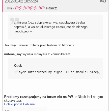
2012-01-02 18:55:24
#43
ilin
-
Palacz
a) milena (bez subplayera i ws, subplayera trzeba
poprawić, a ws od dłuższego czasu jest do niczego
niepotrzebny
Jak więc używać mileny jako lektora do filmów ?
milena_say
wywala mplayera z komunikatem
Kod:
MPlayer interrupted by signal 13 in module: sleep_timer
Problemy rozwiązujemy na forum nie na PW
-> Niech inni na tym
skorzystają.
Polski portal Debiana