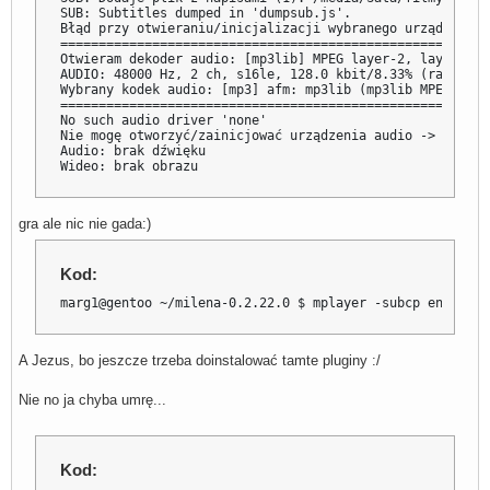
SUB: Subtitles dumped in 'dumpsub.js'.

Błąd przy otwieraniu/inicjalizacji wybranego urządzenia 
========================================================
Otwieram dekoder audio: [mp3lib] MPEG layer-2, layer-3

AUDIO: 48000 Hz, 2 ch, s16le, 128.0 kbit/8.33% (ratio: 1
Wybrany kodek audio: [mp3] afm: mp3lib (mp3lib MPEG laye
========================================================
No such audio driver 'none'

Nie mogę otworzyć/zainicjować urządzenia audio -> brak dź
Audio: brak dźwięku

Wideo: brak obrazu
gra ale nic nie gada:)
Kod:
marg1@gentoo ~/milena-0.2.22.0 $ mplayer -subcp enca:pl:
A Jezus, bo jeszcze trzeba doinstalować tamte pluginy :/
Nie no ja chyba umrę...
Kod: