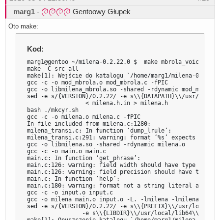
marg1
-
Gentoowy Głupek
Oto make:
Kod:
marg1@gentoo ~/milena-0.2.22.0 $  make mbrola_voice=/opt
make -C src all

make[1]: Wejście do katalogu `/home/marg1/milena-0.2.22.0
gcc -c -o mod_mbrola.o mod_mbrola.c -fPIC

gcc -o libmilena_mbrola.so -shared -rdynamic mod_mbrola.o
sed -e s/{VERSION}/0.2.22/ -e s\\{DATAPATH}\\/usr/local/
                 < milena.h.in > milena.h

bash ./mkcyr.sh

gcc -c -o milena.o milena.c -fPIC

In file included from milena.c:1280:

milena_transi.c: In function ‘dump_lrule’:

milena_transi.c:291: warning: format ‘%s’ expects type ‘
gcc -o libmilena.so -shared -rdynamic milena.o

gcc -c -o main.o main.c

main.c: In function ‘get_phrase’:

main.c:126: warning: field width should have type ‘int’,
main.c:126: warning: field precision should have type ‘i
main.c: In function ‘help’:

main.c:180: warning: format not a string literal and no 
gcc -c -o input.o input.c

gcc -o milena main.o input.o -L. -lmilena -lmilena_mbrola
sed -e s/{VERSION}/0.2.22/ -e s\\{PREFIX}\\/usr/local\\ \
                -e s\\{LIBDIR}\\/usr/local/lib64\\ < mil
make[1]: Opuszczenie katalogu `/home/marg1/milena-0.2.22.