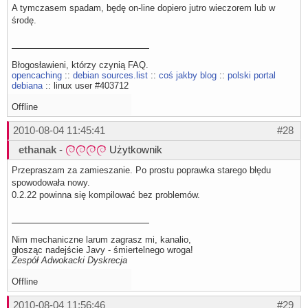
A tymczasem spadam, będę on-line dopiero jutro wieczorem lub w
środę.
Błogosławieni, którzy czynią FAQ.
opencaching
::
debian sources.list
::
coś jakby blog
::
polski portal
debiana
:: linux user #403712
Offline
2010-08-04 11:45:41
#28
ethanak
-
Użytkownik
Przepraszam za zamieszanie. Po prostu poprawka starego błędu
spowodowała nowy.
0.2.22 powinna się kompilować bez problemów.
Nim mechaniczne larum zagrasz mi, kanalio,
głosząc nadejście Javy - śmiertelnego wroga!
Zespół Adwokacki Dyskrecja
Offline
2010-08-04 11:56:46
#29