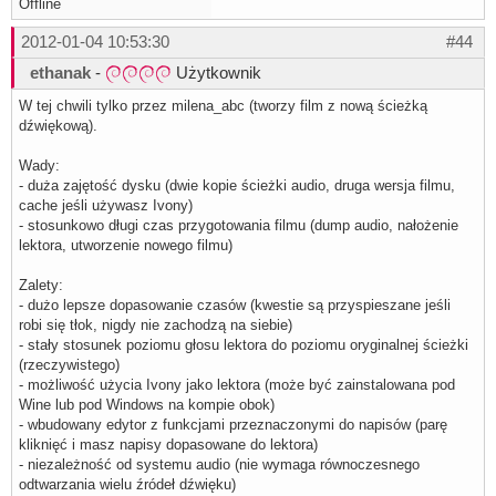
Offline
2012-01-04 10:53:30
#44
ethanak
-
Użytkownik
W tej chwili tylko przez milena_abc (tworzy film z nową ścieżką
dźwiękową).
Wady:
- duża zajętość dysku (dwie kopie ścieżki audio, druga wersja filmu,
cache jeśli używasz Ivony)
- stosunkowo długi czas przygotowania filmu (dump audio, nałożenie
lektora, utworzenie nowego filmu)
Zalety:
- dużo lepsze dopasowanie czasów (kwestie są przyspieszane jeśli
robi się tłok, nigdy nie zachodzą na siebie)
- stały stosunek poziomu głosu lektora do poziomu oryginalnej ścieżki
(rzeczywistego)
- możliwość użycia Ivony jako lektora (może być zainstalowana pod
Wine lub pod Windows na kompie obok)
- wbudowany edytor z funkcjami przeznaczonymi do napisów (parę
kliknięć i masz napisy dopasowane do lektora)
- niezależność od systemu audio (nie wymaga równoczesnego
odtwarzania wielu źródeł dźwięku)