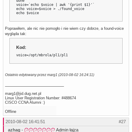
done

voice=`echo $voice | awk '{print $1}'`

echo voice=$voice > ./found_voice

echo $voice
Poprawiłem, ale nic nie pomogło i nie wiem czy dobrze, a found-voice
wygląda tak:
Kod:
voice=/opt/mbrola/pl1/pl1
Ostatnio edytowany przez marg1 (2010-08-02 16:24:11)
marg1@jid.dug.net.pl
Linux User Registration Number: #488674
CISCO CCNA Alumni :)
Offline
2010-08-02 16:41:51
#27
azhag
-
Admin łajza