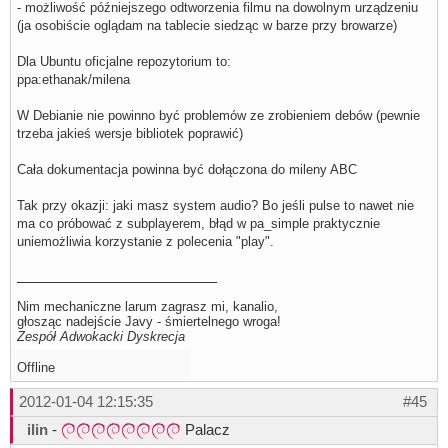
- możliwość późniejszego odtworzenia filmu na dowolnym urządzeniu
(ja osobiście oglądam na tablecie siedząc w barze przy browarze)
Dla Ubuntu oficjalne repozytorium to:
ppa:ethanak/milena
W Debianie nie powinno być problemów ze zrobieniem debów (pewnie
trzeba jakieś wersje bibliotek poprawić)
Cała dokumentacja powinna być dołączona do mileny ABC
Tak przy okazji: jaki masz system audio? Bo jeśli pulse to nawet nie
ma co próbować z subplayerem, błąd w pa_simple praktycznie
uniemożliwia korzystanie z polecenia "play".
Nim mechaniczne larum zagrasz mi, kanalio,
głosząc nadejście Javy - śmiertelnego wroga!
Zespół Adwokacki Dyskrecja
Offline
2012-01-04 12:15:35
#45
ilin
-
Palacz