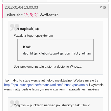
2012-01-04 13:09:03
#46
ethanak
-
Użytkownik
ilin napisał(-a):
Paczki z tego repozytorium
Kod:
deb http://ubuntu.polip.com natty ethanak
Bez problemu instalują się na debienie Wheezy.
Tak, tylko to stare wersje już lekko nieaktualne. Wydaje mi się że
http://ppa.launchpad.net/ethanak/milena/ubuntu/pool/main/
i wybranie
wersji natty będzie lepszym rozwiązaniem... sprawdź jeśli możesz!
Mógłbyś w punktach napisać jak stworzyć taki film ?