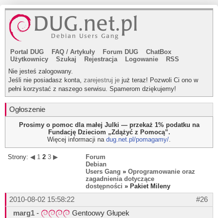
Portal DUG
FAQ
/
Artykuły
Forum DUG
ChatBox
Użytkownicy
Szukaj
Rejestracja
Logowanie
RSS
Nie jesteś zalogowany.
Jeśli nie posiadasz konta,
zarejestruj je
już teraz! Pozwoli Ci ono w
pełni korzystać z naszego serwisu. Spamerom dziękujemy!
Ogłoszenie
Prosimy o pomoc dla małej Julki — przekaż 1% podatku na
Fundację Dzieciom „Zdążyć z Pomocą”.
Więcej informacji na
dug.net.pl/pomagamy/
.
Strony:
◀
1
2
3
▶
Forum
Debian
Users Gang
»
Oprogramowanie oraz
zagadnienia dotyczące
dostępności
» Pakiet Mileny
2010-08-02 15:58:22
#26
marg1
-
Gentoowy Głupek