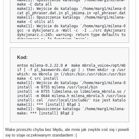
make -C data all

make[1]: Wejście do katalogu `/home/marg1/milena-0.2.22.0
cat pl_phraser.dat.in pl_imiona.in >pl_phraser.dat

make[1]: Opuszczenie katalogu `/home/marg1/milena-0.2.22.
make -C utils all

make[1]: Wejście do katalogu `/home/marg1/milena-0.2.22.0
gcc -o dykcjonarz.o -Wall -c  -I ../src dykcjonarz.c

dykcjonarz.c:245: warning: return type defaults to ‘int’

dykcjonarz.c: In function ‘main’:

dykcjonarz.c:360: warning: control reaches end of non-vo
gcc -o morfologik.o -Wall -c  morfologik.c

morfologik.c: In function ‘read_morf_line’:

morfologik.c:57: warning: unused variable ‘d’

Kod:
morfologik.c: In function ‘morfologik_read’:

morfologik.c:92: warning: passing argument 4 of ‘qsort’ 
entoo milena-0.2.22.0 #  make mbrola_voice=/opt/mbrola/p
/usr/include/stdlib.h:756: note: expected ‘__compar_fn_t
if [ -f pl_basewords.dat.gz ] ; then mkdir -p /usr/local
gcc -o dykcjonarz dykcjonarz.o morfologik.o -L../src -lmi
which: no mbrola in (/sbin:/bin:/usr/sbin:/usr/bin)

gcc -c -Wall -I ../src -o milenizer.o milenizer.c

make -C src install

milenizer.c:150: warning: return type defaults to ‘int’

make[1]: Wejście do katalogu `/home/marg1/milena-0.2.22.0
milenizer.c: In function ‘main’:

install -m 0755 milena /usr/local/bin

milenizer.c:241: warning: control reaches end of non-voi
install -m 0755 libmilena.so libmilena_mbrola.so /usr/lo
gcc -c -Wall -I ../src -o readfile.o readfile.c  -DHAVE_E
install -m 0644 milena.h milena_mbrola.h /usr/local/inclu
gcc -c -Wall -I ../src -o unformat.o unformat.c

install: cel `/usr/local/include/' nie jest katalogiem: 
gcc -c -Wall -I ../src -o unrtf.o unrtf.c

make[1]: *** [install] Błąd 1

unrtf.c: In function ‘free_fontdefs’:

make[1]: Opuszczenie katalogu `/home/marg1/milena-0.2.22.
unrtf.c:66: warning: suggest parentheses around assignme
make: *** [install] Błąd 2
gcc -c -Wall -I ../src -o myctype.o myctype.c

gcc -c -Wall -I ../src -o splitter.o splitter.c

gcc -c -Wall -I ../src -o convert.o convert.c

Make przeszło chyba bez błędu, ale mnie jak zwykle coś się i powoli
gcc -c -Wall -I ../src -o pdfxml.o pdfxml.c

gcc -o milenizer milenizer.o readfile.o unformat.o unrtf
się to staje oczekiwanym standardem :(
gcc -c -Wall -I ../src  -o filter.o filter.c
