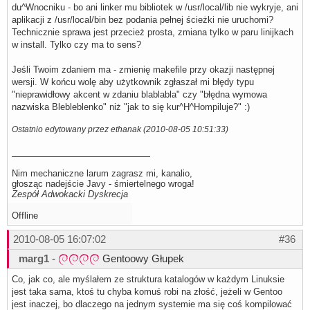
du^Wnocniku - bo ani linker mu bibliotek w /usr/local/lib nie wykryje, ani
aplikacji z /usr/local/bin bez podania pełnej ścieżki nie uruchomi?
Technicznie sprawa jest przecież prosta, zmiana tylko w paru linijkach
w install. Tylko czy ma to sens?
Jeśli Twoim zdaniem ma - zmienię makefile przy okazji następnej
wersji. W końcu wolę aby użytkownik zgłaszał mi błędy typu
"nieprawidłowy akcent w zdaniu blablabla" czy "błędna wymowa
nazwiska Blebleblenko" niż "jak to się kur^H^Hompiluje?" :)
Ostatnio edytowany przez ethanak (2010-08-05 10:51:33)
Nim mechaniczne larum zagrasz mi, kanalio,
głosząc nadejście Javy - śmiertelnego wroga!
Zespół Adwokacki Dyskrecja
Offline
2010-08-05 16:07:02
#36
marg1
-
Gentoowy Głupek
Co, jak co, ale myślałem ze struktura katalogów w każdym Linuksie
jest taka sama, ktoś tu chyba komuś robi na złość, jeżeli w Gentoo
jest inaczej, bo dlaczego na jednym systemie ma się coś kompilować