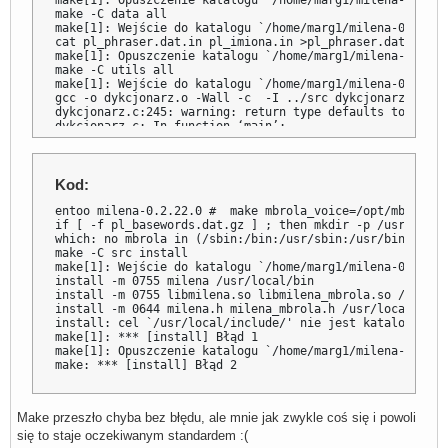
make -C data all

make[1]: Wejście do katalogu `/home/marg1/milena-0.2.22.0
cat pl_phraser.dat.in pl_imiona.in >pl_phraser.dat

make[1]: Opuszczenie katalogu `/home/marg1/milena-0.2.22.
make -C utils all

make[1]: Wejście do katalogu `/home/marg1/milena-0.2.22.0
gcc -o dykcjonarz.o -Wall -c  -I ../src dykcjonarz.c

dykcjonarz.c:245: warning: return type defaults to ‘int’

dykcjonarz.c: In function ‘main’:

dykcjonarz.c:360: warning: control reaches end of non-vo
gcc -o morfologik.o -Wall -c  morfologik.c

morfologik.c: In function ‘read_morf_line’:

morfologik.c:57: warning: unused variable ‘d’

Kod:
morfologik.c: In function ‘morfologik_read’:

morfologik.c:92: warning: passing argument 4 of ‘qsort’ 
entoo milena-0.2.22.0 #  make mbrola_voice=/opt/mbrola/p
/usr/include/stdlib.h:756: note: expected ‘__compar_fn_t
if [ -f pl_basewords.dat.gz ] ; then mkdir -p /usr/local
gcc -o dykcjonarz dykcjonarz.o morfologik.o -L../src -lmi
which: no mbrola in (/sbin:/bin:/usr/sbin:/usr/bin)

gcc -c -Wall -I ../src -o milenizer.o milenizer.c

make -C src install

milenizer.c:150: warning: return type defaults to ‘int’

make[1]: Wejście do katalogu `/home/marg1/milena-0.2.22.0
milenizer.c: In function ‘main’:

install -m 0755 milena /usr/local/bin

milenizer.c:241: warning: control reaches end of non-voi
install -m 0755 libmilena.so libmilena_mbrola.so /usr/lo
gcc -c -Wall -I ../src -o readfile.o readfile.c  -DHAVE_E
install -m 0644 milena.h milena_mbrola.h /usr/local/inclu
gcc -c -Wall -I ../src -o unformat.o unformat.c

install: cel `/usr/local/include/' nie jest katalogiem: 
gcc -c -Wall -I ../src -o unrtf.o unrtf.c

make[1]: *** [install] Błąd 1

unrtf.c: In function ‘free_fontdefs’:

make[1]: Opuszczenie katalogu `/home/marg1/milena-0.2.22.
unrtf.c:66: warning: suggest parentheses around assignme
make: *** [install] Błąd 2
gcc -c -Wall -I ../src -o myctype.o myctype.c

gcc -c -Wall -I ../src -o splitter.o splitter.c

gcc -c -Wall -I ../src -o convert.o convert.c

Make przeszło chyba bez błędu, ale mnie jak zwykle coś się i powoli
gcc -c -Wall -I ../src -o pdfxml.o pdfxml.c

gcc -o milenizer milenizer.o readfile.o unformat.o unrtf
się to staje oczekiwanym standardem :(
gcc -c -Wall -I ../src  -o filter.o filter.c
