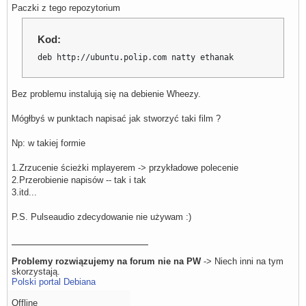
Paczki z tego repozytorium
Kod:
deb http://ubuntu.polip.com natty ethanak
Bez problemu instalują się na debienie Wheezy.
Mógłbyś w punktach napisać jak stworzyć taki film ?
Np: w takiej formie
1.Zrzucenie ścieżki mplayerem -> przykładowe polecenie
2.Przerobienie napisów -- tak i tak
3.itd...
P.S. Pulseaudio zdecydowanie nie używam :)
Problemy rozwiązujemy na forum nie na PW
-> Niech inni na tym
skorzystają.
Polski portal Debiana
Offline