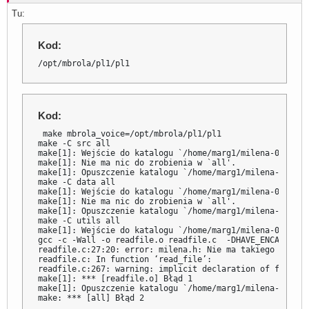
Tu:
Kod:
/opt/mbrola/pl1/pl1
Kod:
 make mbrola_voice=/opt/mbrola/pl1/pl1

make -C src all

make[1]: Wejście do katalogu `/home/marg1/milena-0.2.21.0
make[1]: Nie ma nic do zrobienia w `all'.

make[1]: Opuszczenie katalogu `/home/marg1/milena-0.2.21.
make -C data all

make[1]: Wejście do katalogu `/home/marg1/milena-0.2.21.0
make[1]: Nie ma nic do zrobienia w `all'.

make[1]: Opuszczenie katalogu `/home/marg1/milena-0.2.21.
make -C utils all

make[1]: Wejście do katalogu `/home/marg1/milena-0.2.21.0
gcc -c -Wall -o readfile.o readfile.c  -DHAVE_ENCA=1  

readfile.c:27:20: error: milena.h: Nie ma takiego pliku 
readfile.c: In function ‘read_file’:

readfile.c:267: warning: implicit declaration of functio
make[1]: *** [readfile.o] Błąd 1

make[1]: Opuszczenie katalogu `/home/marg1/milena-0.2.21
make: *** [all] Błąd 2