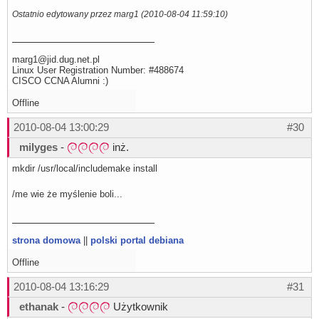
filter.c:130: warning: return type defaults to ‘int’

Ostatnio edytowany przez marg1 (2010-08-04 11:59:10)
gcc -o milena_convert filter.o convert.o -L../src -lmilen
sed -e s:%CONTRAST%:contrast: \

                -e s:%PLDNOS%:: \

                -e s:%PREFIX%:/usr/local: \

marg1@jid.dug.net.pl
                -e s:%MBROLA%:/opt/bin/mbrola: \

                -e s:%VOICE%:/opt/mbrola/pl1/pl1: \

Linux User Registration Number: #488674
                < milena_book.in \

CISCO CCNA Alumni :)
                > milena_book

chmod 755 milena_book

Offline
sed -e s:%CONTRAST%:contrast: \

                -e s:%PLDNOS%:: \

2010-08-04 13:00:29
#30
                -e s:%PREFIX%:/usr/local: \

                -e s:%MBROLA%:/opt/bin/mbrola: \

milyges
-
inż.
                -e s:%VOICE%:/opt/mbrola/pl1/pl1: \

                < milena_say.in \

mkdir /usr/local/includemake install
                > milena_say

chmod 755 milena_say

sed -e s:%PREFIX%:/usr/local: \

/me wie że myślenie boli...
                -e s:%DATADIR%:/usr/local/share/milena: \
                -e s:%MBROLA%:/opt/bin/mbrola: \

                -e s:%VOICE%:/opt/mbrola/pl1/pl1: \

                < milena_kadu.in \

                > milena_kadu

strona domowa
||
polski portal debiana
chmod 755 milena_kadu

sed -e s:%CONTRAST%:contrast: \

Offline
                -e s:%PLDNOS%:: \

                -e s:%PREFIX%:/usr/local: \

2010-08-04 13:16:29
#31
                -e s:%MBROLA%:/opt/bin/mbrola: \

                -e s:%VOICE%:/opt/mbrola/pl1/pl1: \

ethanak
-
Użytkownik
                < milena_nokia.in \

                > milena_nokia
