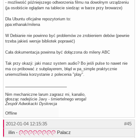
- możliwość późniejszego odtworzenia filmu na dowolnym urządzeniu
(ja osobiście oglądam na tablecie siedząc w barze przy browarze)
Dla Ubuntu oficjalne repozytorium to:
ppa:ethanak/milena
W Debianie nie powinno być problemów ze zrobieniem debów (pewnie
trzeba jakieś wersje bibliotek poprawić)
Cała dokumentacja powinna być dołączona do mileny ABC
Tak przy okazji: jaki masz system audio? Bo jeśli pulse to nawet nie
ma co próbować z subplayerem, błąd w pa_simple praktycznie
uniemożliwia korzystanie z polecenia "play".
Nim mechaniczne larum zagrasz mi, kanalio,
głosząc nadejście Javy - śmiertelnego wroga!
Zespół Adwokacki Dyskrecja
Offline
2012-01-04 12:15:35
#45
ilin
-
Palacz