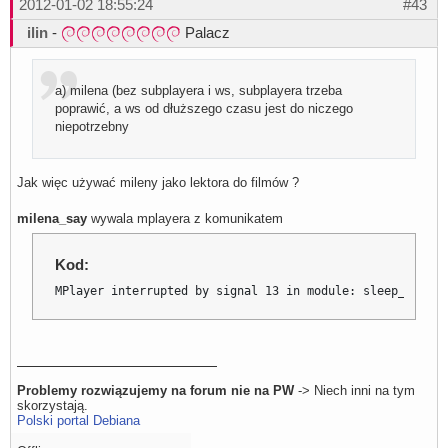
2012-01-02 18:55:24
#43
ilin
-
Palacz
a) milena (bez subplayera i ws, subplayera trzeba
poprawić, a ws od dłuższego czasu jest do niczego
niepotrzebny
Jak więc używać mileny jako lektora do filmów ?
milena_say
wywala mplayera z komunikatem
Kod:
MPlayer interrupted by signal 13 in module: sleep_timer
Problemy rozwiązujemy na forum nie na PW
-> Niech inni na tym
skorzystają.
Polski portal Debiana