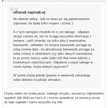
ethanak napisał(-a):
No właśnie widzę - tyle że teraz już się pakietowaniem
zajmować nie będę tylko mopem i ścierą :)
A z tymi wersjami chodziło mi o coś takiego - odpalam
skrypt cośtam.sh, ten mi ściaga wszystkie informacje z
serwera, i jeśli zmieniły się tylko data (i ewentualnie
basewords, zakładam że zmiana basewords pociąga za
sobą zmianę data - bo aktualizacja basewords pociąga za
sobą zmiany w słownikach czy pliku danych translatora)
to po prostu tworzy sobie jeden lub dwa nowe pakiety z
konkretnymi zależnościami. Odpalenie czegoś takiego w
cronie byłoby chyba dobrym wyjściem?
W sumie chyba jednak (pewnie w weekend) zainstaluję
sobie debiana na jakiejś wirtualce...
Chyba nawet nie trzeba pisać żadnego skryptu, wystarczy odpowiednio
wypełnić plik
debian/watch
i można sprawdzać za pomocą uscan,
do tego uupdate i samo wszystko się robi.