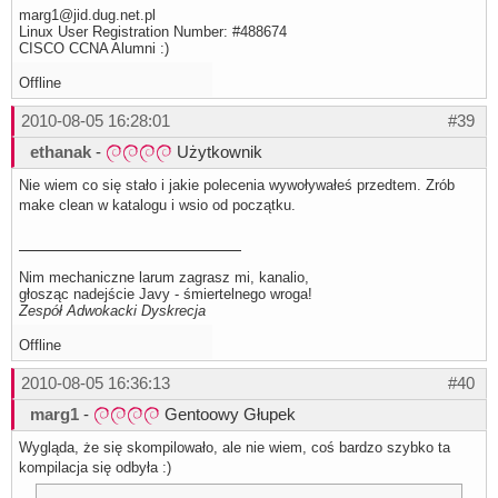
marg1@jid.dug.net.pl
Linux User Registration Number: #488674
CISCO CCNA Alumni :)
Offline
2010-08-05 16:28:01
#39
ethanak
-
Użytkownik
Nie wiem co się stało i jakie polecenia wywoływałeś przedtem. Zrób
make clean w katalogu i wsio od początku.
Nim mechaniczne larum zagrasz mi, kanalio,
głosząc nadejście Javy - śmiertelnego wroga!
Zespół Adwokacki Dyskrecja
Offline
2010-08-05 16:36:13
#40
marg1
-
Gentoowy Głupek
Wygląda, że się skompilowało, ale nie wiem, coś bardzo szybko ta
kompilacja się odbyła :)