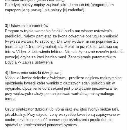
Po edycji należy napisy zapisać jako dumpsub.txt (program sam
zaproponuje tę nazwę i nie należy jej zmieniać).
3) Ustawienie parametrów:
Program w trybie tworzenia ścieżki audio ma własne ustawienia
prędkości. Należy pamiętać że Ivona odwrotnie obsługuje prędkość
(większa wartość to szybciej). Dla Ewy wydaje mi się poprawne 1.3
(normalna) i 1.5 (maksymalna), dla Mbroli to już różnie. Ustawia się
toto w Video -> Ustawienia lektora. Nie należy ruszać czasów (ostatnie
pozycje) chyba że ktoś bardzo musi. Zapamiętanie parametrów to
Edycja -> Zapisz ustawienia
4) Utworzenie ścieżki dźwiękowej:
Video -> Utwórz ścieżkę dźwiękową - przelicza najpierw maksymalne
opóźnienie kwestii które wynikło z dłuższych zdań polskich niż w
oryginale. Opóźnienie do 2 sekund jest praktycznie niezauważalne,
przy większych należy pomanipulować wartością maksymalnego
tempa.
Użyty syntezator (Mbrola lub Ivona oraz ew. głos Ivony) będzie taki,
jak aktualny. Przy użyciu Ivony wszystkie kwestie są zapisywane w
cache, czyli konieczność ponownego przeliczenia prędkości nie
spowoduje konieczności ponownej syntezy.