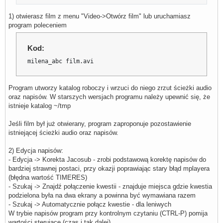
1) otwierasz film z menu "Video->Otwórz film" lub uruchamiasz
program poleceniem
Kod:
milena_abc film.avi
Program utworzy katalog roboczy i wrzuci do niego zrzut ścieżki audio
oraz napisów. W starszych wersjach programu należy upewnić się, że
istnieje katalog ~/tmp
Jeśli film był już otwierany, program zaproponuje pozostawienie
istniejącej ścieżki audio oraz napisów.
2) Edycja napisów:
- Edycja -> Korekta Jacosub - zrobi podstawową korektę napisów do
bardziej strawnej postaci, przy okazji poprawiając stary błąd mplayera
(błędna wartość TIMERES)
- Szukaj -> Znajdź połączenie kwestii - znajduje miejsca gdzie kwestia
podzielona była na dwa ekrany a powinna być wymawiana razem
- Szukaj -> Automatycznie połącz kwestie - dla leniwych
W trybie napisów program przy kontrolnym czytaniu (CTRL-P) pomija
wartości sterujące (czas i tak dalej)