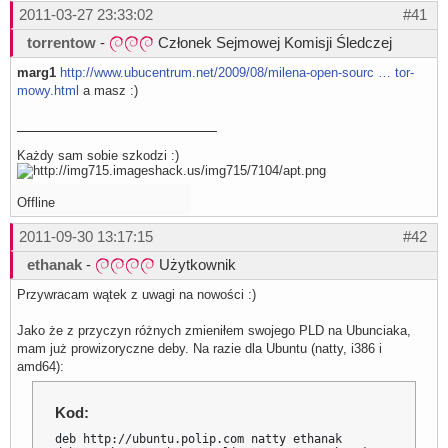
2011-03-27 23:33:02
#41
torrentow
-
Członek Sejmowej Komisji Śledczej
marg1
http://www.ubucentrum.net/2009/08/milena-open-sourc … tor-
mowy.html
a masz :)
Każdy sam sobie szkodzi :)
Offline
2011-09-30 13:17:15
#42
ethanak
-
Użytkownik
Przywracam wątek z uwagi na nowości :)
Jako że z przyczyn różnych zmieniłem swojego PLD na Ubunciaka,
mam już prowizoryczne deby. Na razie dla Ubuntu (natty, i386 i
amd64):
Kod:
deb http://ubuntu.polip.com natty ethanak
