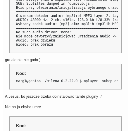
SUB: Subtitles dumped in 'dumpsub.js'.

Błąd przy otwieraniu/inicjalizacji wybranego urządzenia 
========================================================
Otwieram dekoder audio: [mp3lib] MPEG layer-2, layer-3

AUDIO: 48000 Hz, 2 ch, s16le, 128.0 kbit/8.33% (ratio: 1
Wybrany kodek audio: [mp3] afm: mp3lib (mp3lib MPEG laye
========================================================
No such audio driver 'none'

Nie mogę otworzyć/zainicjować urządzenia audio -> brak dź
Audio: brak dźwięku

Wideo: brak obrazu
gra ale nic nie gada:)
Kod:
marg1@gentoo ~/milena-0.2.22.0 $ mplayer -subcp enca:pl:
A Jezus, bo jeszcze trzeba doinstalować tamte pluginy :/
Nie no ja chyba umrę...
Kod: