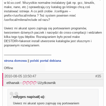
w ld.so.conf. Wszystkie normalne instalatory (jak np. gcc, binutils,
make, nano, etc.) sprawdzają czy katalog go którego chcą coś
instalować istnieje. A co jeśli zrobie ./configure --
prefix=/usr/local/milena ? Też system powinien mieć
/usr/local/milena/include od razu?
Uwierz mi akurat sporo zajmuję się portowaniem programów,
tworzeniem dziwnych paczek i narzędzi do cross-compilacji i widziałem
kilka tego typu błędów. Rozwiązaniem było przed make
DESTDIR=fakeroot install utworzenie katalogów jest słusznym i
poprawnym rozwiązaniem.
strona domowa
||
polski portal debiana
Offline
2010-08-05 10:50:47
#35
ethanak
-
Użytkownik
milyges napisał(-a):
Uwierz mi akurat sporo zajmuję się portowaniem