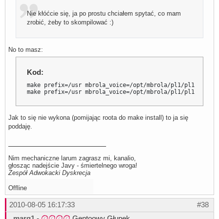
Nie kłóćcie się, ja po prostu chciałem spytać, co mam
zrobić, żeby to skompilować :)
No to masz:
Kod:
make prefix=/usr mbrola_voice=/opt/mbrola/pl1/pl1 contra
make prefix=/usr mbrola_voice=/opt/mbrola/pl1/pl1 contra
Jak to się nie wykona (pomijając roota do make install) to ja się
poddaję.
Nim mechaniczne larum zagrasz mi, kanalio,
głosząc nadejście Javy - śmiertelnego wroga!
Zespół Adwokacki Dyskrecja
Offline
2010-08-05 16:17:33
#38
marg1
-
Gentoowy Głupek