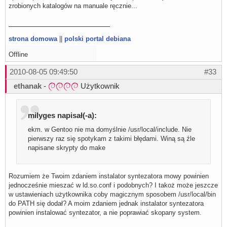
zrobionych katalogów na manuale ręcznie...
gcc -Wall -c -o subplayer.o subplayer.c

subplayer.c: In function ‘read_jacos’:

subplayer.c:51: warning: suggest parentheses around assi
subplayer.c: At top level:

subplayer.c:241: warning: return type defaults to ‘int’

strona domowa
||
polski portal debiana
gcc -Wall -o milena_subplayer subplayer.o

make[1]: Opuszczenie katalogu `/home/marg1/milena-0.2.22
Offline
2010-08-05 09:49:50
#33
ethanak
-
Użytkownik
milyges napisał(-a):
ekm. w Gentoo nie ma domyślnie /usr/local/include. Nie
pierwszy raz się spotykam z takimi błędami. Winą są źle
napisane skrypty do make
Rozumiem że Twoim zdaniem instalator syntezatora mowy powinien
jednocześnie mieszać w ld.so.conf i podobnych? I takoż może jeszcze
w ustawieniach użytkownika coby magicznym sposobem /usr/local/bin
do PATH się dodał? A moim zdaniem jednak instalator syntezatora
powinien instalować syntezator, a nie poprawiać skopany system.