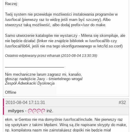
Raczej:
chmod 755 milena_nokia

sed -e s:%CONTRAST%:contrast: \

                -e s:%PLDNOS%:: \

Twój system nie przewiduje możliwości instalowania programów w
                -e s:%PREFIX%:/usr/local: \

/usr/local (pierwszy raz to widzę jeśli mam być szczery). Albo
                -e s:%MBROLA%:/opt/bin/mbrola: \

                -e s:%VOICE%:/opt/mbrola/pl1/pl1: \

stworzysz taką możliwość, albo dodaj prefix=/usr do make.
                < milena_conf.in \

                > milena_conf

Samo utworzenie katalogów nie wystarczy - Milena się skompiluje, ale
chmod 755 milena_conf

nie będzie działać (linker nie znajdzie bibliotek w /usr/local/lib czy
make[1]: Opuszczenie katalogu `/home/marg1/milena-0.2.22
make -C speechd all

/usr/local/lib64, jeśli nie ma tego skonfigurowanego w /etc/ld.so.conf)
make[1]: Wejście do katalogu `/home/marg1/milena-0.2.22.
sed -e s:%PREFIX%:/usr/local: \

Ostatnio edytowany przez ethanak (2010-08-04 13:30:39)
                -e s:%DATAPREFIX%:/usr/local/share/milena
                -e s:%MBROLA%:/opt/bin/mbrola: \

                -e s:%VOICE%:/opt/mbrola/pl1/pl1: \

                < milena-generic.conf.in \

                > milena-generic.conf

Nim mechaniczne larum zagrasz mi, kanalio,
make[1]: Opuszczenie katalogu `/home/marg1/milena-0.2.22
głosząc nadejście Javy - śmiertelnego wroga!
make -C milena_ws all

Zespół Adwokacki Dyskrecja
make[1]: Wejście do katalogu `/home/marg1/milena-0.2.22.
cc    -c -o main.o main.c

Offline
gcc -c -o say.o -Wall say.c  -Dmbrola_voice=\"/opt/mbrol
                -Dmbrola_path=\"/opt/bin/mbrola\" -I../sr
2010-08-04 17:11:31
#32
gcc -c -o audio.o -Wall audio.c -I../src/

gcc -o milena_ws main.o say.o audio.o ../utils/convert.o
milyges
-
inż.
                -lmilena \

                -lmilena_mbrola \

ekm. w Gentoo nie ma domyślnie /usr/local/include. Nie pierwszy raz
                -L../src/

make[1]: Opuszczenie katalogu `/home/marg1/milena-0.2.22
się spotykam z takimi błędami. Winą są źle napisane skrypty do make,
make -C subplayer all

np. kompilatora nasm nie zainstalujesz dopóki nie będzie miał
make[1]: Wejście do katalogu `/home/marg1/milena-0.2.22.