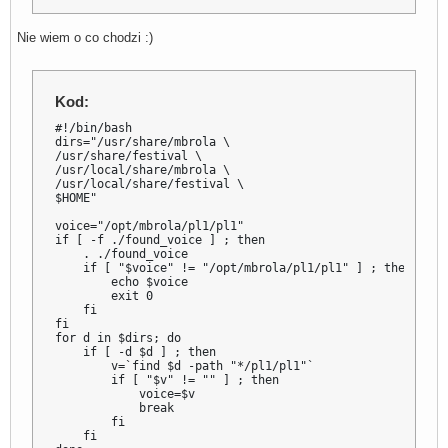
Nie wiem o co chodzi :)
Kod:
#!/bin/bash

dirs="/usr/share/mbrola \

/usr/share/festival \

/usr/local/share/mbrola \

/usr/local/share/festival \

$HOME"

voice="/opt/mbrola/pl1/pl1"

if [ -f ./found_voice ] ; then

    . ./found_voice

    if [ "$voice" != "/opt/mbrola/pl1/pl1" ] ; then

        echo $voice

        exit 0

    fi

fi

for d in $dirs; do

    if [ -d $d ] ; then

        v=`find $d -path "*/pl1/pl1"`

        if [ "$v" != "" ] ; then

            voice=$v

            break

        fi

    fi
