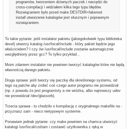
programów, tworzeniem dziwnych paczek i narzędzi do
cross-compilacji i widziałem kilka tego typu błędów.
Rozwiązaniem było przed make DESTDIR=fakeroot
install utworzenie katalogów jest słusznym i poprawnym
rozwiązaniem.
To takie pytanie: jeśli instalator pakietu (jakiegokolwiek typu biblioteka
devel) utworzy katalog /usr/local/include - który pakiet będzie jego
właścicielem? I czy ów /usr/local/include zostanie automagicznie
uwzględniony przez gcc? To tylko przykład...
Moim zdaniem instalator nie powinien tworzyć katalogów które nie będą
własnością danego pakietu.
Druga sprawa: jeśli tworzy się paczkę dla określonego systemu, od
tego są patche aby zrobić coś czego autor programu nie przewidział
(np. z powodu że jest programisty a nie wróżka, albo najnowszy udev
nie przewidział /dev/glassorb).
Trzecia sprawa - tu chodziło o kompilację z oryginalnego makefile na -
przyznasz sam - nieco nietypowym systemie.
Ponawiam jednak pytanie: czy make powinien na chamca utworzyć
katalogi /usr/local/cośtam i zostawić użytkownika z ręką w