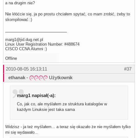
a na drugim nie?
Nie kłóćcie się, ja po prostu chciałem spytać, co mam zrobić, żeby to
skompilować :)
marg1@jid.dug.net.pl
Linux User Registration Number: #488674
CISCO CCNA Alumni :)
Offline
2010-08-05 16:13:11
#37
ethanak
-
Użytkownik
marg1 napisał(-a):
Co, jak co, ale myślałem ze struktura katalogów w
każdym Linuksie jest taka sama
Widzisz - ja też myślałem... a teraz się okazało że nie myślałem tylko
mi się wydawało...