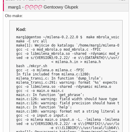
marg1
-
Gentoowy Głupek
Oto make:
Kod:
marg1@gentoo ~/milena-0.2.22.0 $  make mbrola_voice=/opt
make -C src all

make[1]: Wejście do katalogu `/home/marg1/milena-0.2.22.0
gcc -c -o mod_mbrola.o mod_mbrola.c -fPIC

gcc -o libmilena_mbrola.so -shared -rdynamic mod_mbrola.o
sed -e s/{VERSION}/0.2.22/ -e s\\{DATAPATH}\\/usr/local/
                 < milena.h.in > milena.h

bash ./mkcyr.sh

gcc -c -o milena.o milena.c -fPIC

In file included from milena.c:1280:

milena_transi.c: In function ‘dump_lrule’:

milena_transi.c:291: warning: format ‘%s’ expects type ‘
gcc -o libmilena.so -shared -rdynamic milena.o

gcc -c -o main.o main.c

main.c: In function ‘get_phrase’:

main.c:126: warning: field width should have type ‘int’,
main.c:126: warning: field precision should have type ‘i
main.c: In function ‘help’:

main.c:180: warning: format not a string literal and no 
gcc -c -o input.o input.c

gcc -o milena main.o input.o -L. -lmilena -lmilena_mbrola
sed -e s/{VERSION}/0.2.22/ -e s\\{PREFIX}\\/usr/local\\ \
                -e s\\{LIBDIR}\\/usr/local/lib64\\ < mil
make[1]: Opuszczenie katalogu `/home/marg1/milena-0.2.22.