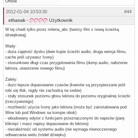
Offline
2012-01-04 10:53:30
#44
ethanak
-
Użytkownik
W tej chwili tylko przez milena_abc (tworzy film z nową ścieżką
dźwiękową).
Wady:
- duża zajętość dysku (dwie kopie ścieżki audio, druga wersja filmu,
cache jeśli używasz Ivony)
- stosunkowo długi czas przygotowania filmu (dump audio, nałożenie
lektora, utworzenie nowego filmu)
Zalety:
- dużo lepsze dopasowanie czasów (kwestie są przyspieszane jeśli
robi się tłok, nigdy nie zachodzą na siebie)
- stały stosunek poziomu głosu lektora do poziomu oryginalnej ścieżki
(rzeczywistego)
- możliwość użycia Ivony jako lektora (może być zainstalowana pod
Wine lub pod Windows na kompie obok)
- wbudowany edytor z funkcjami przeznaczonymi do napisów (parę
kliknięć i masz napisy dopasowane do lektora)
- niezależność od systemu audio (nie wymaga równoczesnego
odtwarzania wielu źródeł dźwięku)