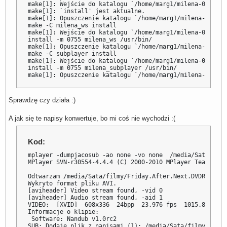
make[1]: Wejście do katalogu `/home/marg1/milena-0.2.22.
make[1]: `install' jest aktualne.

make[1]: Opuszczenie katalogu `/home/marg1/milena-0.2.22
make -C milena_ws install

make[1]: Wejście do katalogu `/home/marg1/milena-0.2.22.
install -m 0755 milena_ws /usr/bin/

make[1]: Opuszczenie katalogu `/home/marg1/milena-0.2.22
make -C subplayer install

make[1]: Wejście do katalogu `/home/marg1/milena-0.2.22.
install -m 0755 milena_subplayer /usr/bin/

make[1]: Opuszczenie katalogu `/home/marg1/milena-0.2.22
Sprawdzę czy działa :)
A jak się te napisy konwertuje, bo mi coś nie wychodzi :(
Kod:
mplayer -dumpjacosub -ao none -vo none  /media/Sata/film
MPlayer SVN-r30554-4.4.4 (C) 2000-2010 MPlayer Team

Odtwarzam /media/Sata/filmy/Friday.After.Next.DVDRIP.XVi
Wykryto format pliku AVI.

[aviheader] Video stream found, -vid 0

[aviheader] Audio stream found, -aid 1

VIDEO:  [XVID]  608x336  24bpp  23.976 fps  1015.8 kbps 
Informacje o klipie:

 Software: Nandub v1.0rc2

SUB: Dodaje plik z napisami (1): /media/Sata/filmy/Frida