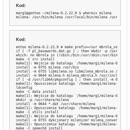
Kod:
marg1@gentoo ~/milena-0.2.22.0 $ whereis milena

milena: /usr/bin/milena /usr/local/bin/milena /usr/inclu
Kod:
entoo milena-0.2.22.0 # make prefix=/usr mbrola_voice=/o
if [ -f pl_basewords.dat.gz ] ; then mkdir -p /usr/share
which: no mbrola in (/sbin:/bin:/usr/sbin:/usr/bin)

make -C src install

make[1]: Wejście do katalogu `/home/marg1/milena-0.2.22.0
install -m 0755 milena /usr/bin

install -m 0755 libmilena.so libmilena_mbrola.so /usr/lib
install -m 0644 milena.h milena_mbrola.h /usr/include/

if [ -d /usr/lib64/pkgconfig ] ; then install -m 0644 mi
make[1]: Opuszczenie katalogu `/home/marg1/milena-0.2.22.
ldconfig

make -C data install

make[1]: Wejście do katalogu `/home/marg1/milena-0.2.22.0
mkdir -p /usr/share/milena

install -m 0644 *.dat /usr/share/milena

make[1]: Opuszczenie katalogu `/home/marg1/milena-0.2.22.
make -C utils install

make[1]: Wejście do katalogu `/home/marg1/milena-0.2.22.0
install -m 0755 dykcjonarz milenizer milena_convert mile
make[1]: Opuszczenie katalogu `/home/marg1/milena-0.2.22
make -C speechd install
