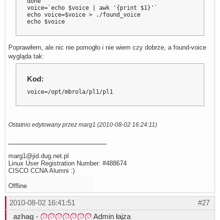
done

voice=`echo $voice | awk '{print $1}'`

echo voice=$voice > ./found_voice

echo $voice
Poprawiłem, ale nic nie pomogło i nie wiem czy dobrze, a found-voice
wygląda tak:
Kod:
voice=/opt/mbrola/pl1/pl1
Ostatnio edytowany przez marg1 (2010-08-02 16:24:11)
marg1@jid.dug.net.pl
Linux User Registration Number: #488674
CISCO CCNA Alumni :)
Offline
2010-08-02 16:41:51
#27
azhag
-
Admin łajza