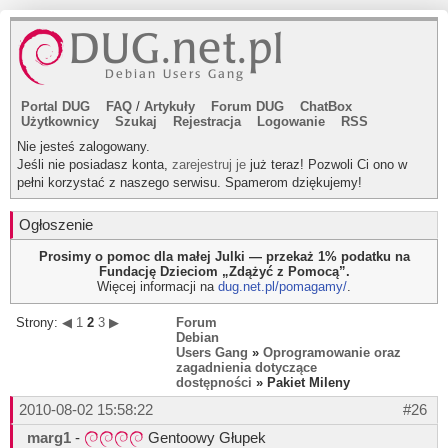
Portal DUG
FAQ
/
Artykuły
Forum DUG
ChatBox
Użytkownicy
Szukaj
Rejestracja
Logowanie
RSS
Nie jesteś zalogowany.
Jeśli nie posiadasz konta,
zarejestruj je
już teraz! Pozwoli Ci ono w
pełni korzystać z naszego serwisu. Spamerom dziękujemy!
Ogłoszenie
Prosimy o pomoc dla małej Julki — przekaż 1% podatku na
Fundację Dzieciom „Zdążyć z Pomocą”.
Więcej informacji na
dug.net.pl/pomagamy/
.
Strony:
◀
1
2
3
▶
Forum
Debian
Users Gang
»
Oprogramowanie oraz
zagadnienia dotyczące
dostępności
» Pakiet Mileny
2010-08-02 15:58:22
#26
marg1
-
Gentoowy Głupek