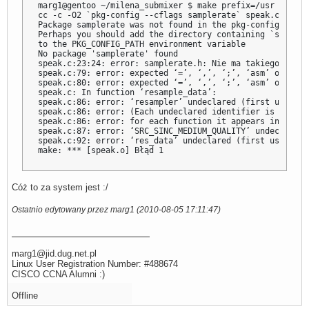
marg1@gentoo ~/milena_submixer $ make prefix=/usr mbrola
cc -c -O2 `pkg-config --cflags samplerate` speak.c

Package samplerate was not found in the pkg-config search
Perhaps you should add the directory containing `samplera
to the PKG_CONFIG_PATH environment variable

No package 'samplerate' found

speak.c:23:24: error: samplerate.h: Nie ma takiego pliku
speak.c:79: error: expected ‘=’, ‘,’, ‘;’, ‘asm’ or ‘__a
speak.c:80: error: expected ‘=’, ‘,’, ‘;’, ‘asm’ or ‘__a
speak.c: In function ‘resample_data’:

speak.c:86: error: ‘resampler’ undeclared (first use in 
speak.c:86: error: (Each undeclared identifier is report
speak.c:86: error: for each function it appears in.)

speak.c:87: error: ‘SRC_SINC_MEDIUM_QUALITY’ undeclared 
speak.c:92: error: ‘res_data’ undeclared (first use in t
make: *** [speak.o] Błąd 1
Cóż to za system jest :/
Ostatnio edytowany przez marg1 (2010-08-05 17:11:47)
marg1@jid.dug.net.pl
Linux User Registration Number: #488674
CISCO CCNA Alumni :)
Offline