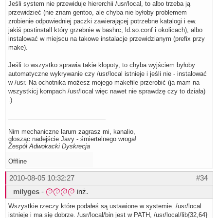
Jeśli system nie przewiduje hiererchii /usr/local, to albo trzeba ją
przewidzieć (nie znam gentoo, ale chyba nie byłoby problemem
zrobienie odpowiedniej paczki zawierającej potrzebne katalogi i ew.
jakiś postinstall który grzebnie w bashrc, ld.so.conf i okolicach), albo
instalować w miejscu na takowe instalacje przewidzianym (prefix przy
make).
Jeśli to wszystko sprawia takie kłopoty, to chyba wyjściem byłoby
automatyczne wykrywanie czy /usr/local istnieje i jeśli nie - instalować
w /usr. Na ochotnika możesz mojego makefile przerobić (ja mam na
wszystkicj kompach /usr/local więc nawet nie sprawdzę czy to działa)
:)
Nim mechaniczne larum zagrasz mi, kanalio,
głosząc nadejście Javy - śmiertelnego wroga!
Zespół Adwokacki Dyskrecja
Offline
2010-08-05 10:32:27
#34
milyges
-
inż.
Wszystkie rzeczy które podałeś są ustawione w systemie. /usr/local
istnieje i ma się dobrze. /usr/local/bin jest w PATH, /usr/local/lib{32,64}