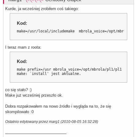
Kurde, ja wcześniej zrobiłem coś takiego:
Kod:
make=/usr/local/includemake  mbrola_voice=/opt/mbrola/pl
I teraz mam z roota:
Kod:
make prefix=/usr mbrola_voice=/opt/mbrola/pl1/pl1 contra
make: `install' jest aktualne.
co się stało? :)
Make już wcześniej przeszło ok.
Dobra rozpakowałem na nowo źródło i wygląda na to, że się
skompilowało :0
Ostatnio edytowany przez marg1 (2010-08-05 16:32:28)