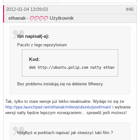
2012-01-04 13:09:03
#46
ethanak
-
Użytkownik
ilin napisał(-a):
Paczki z tego repozytorium
Kod:
deb http://ubuntu.polip.com natty ethanak
Bez problemu instalują się na debienie Wheezy.
Tak, tylko to stare wersje już lekko nieaktualne. Wydaje mi się że
http://ppa.launchpad.net/ethanak/milena/ubuntu/pool/main/
i wybranie
wersji natty będzie lepszym rozwiązaniem... sprawdź jeśli możesz!
Mógłbyś w punktach napisać jak stworzyć taki film ?