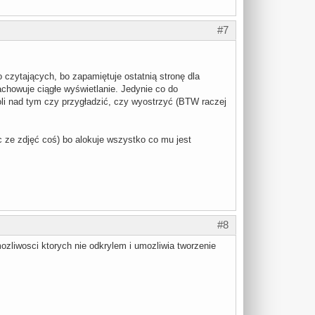
#7
o czytających, bo zapamiętuje ostatnią stronę dla
achowuje ciągłe wyświetlanie. Jedynie co do
li nad tym czy przygładzić, czy wyostrzyć (BTW raczej
c ze zdjęć coś) bo alokuje wszystko co mu jest
#8
zliwosci ktorych nie odkrylem i umozliwia tworzenie