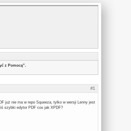
żyć z Pomocą”.
#1
F już nie ma w repo Squeeza, tylko w wersji Lenny jest
akiś szybki edytor PDF cos jak XPDF?