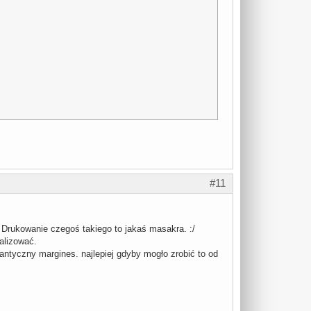
#11
e. Drukowanie czegoś takiego to jakaś masakra. :/
nalizować.
antyczny margines. najlepiej gdyby mogło zrobić to od