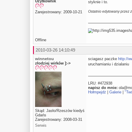
Użytkownik
styknie i to.
Ostatnio edytowany przez 
Zarejestrowany: 2009-10-21
Offline
2010-03-26 14:10:49
winnetou
sciagasz paczke
http://w
złodziej wirków ]:->
uruchamianiu i dzialaniu
LRU: #472938
napisz do mnie:
ola@moj
Hołmpejdż
|
Galerie
|
"Tw
Skąd: Jasło/Rzeszów kiedyś
Gdańs
Zarejestrowany: 2008-03-31
Serwis