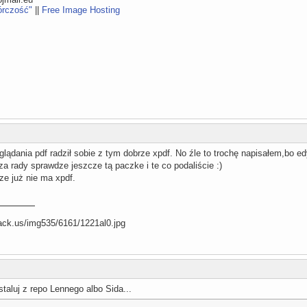
órczość"
||
Free Image Hosting
lądania pdf radził sobie z tym dobrze xpdf. No źle to trochę napisałem,bo e
a rady sprawdze jeszcze tą paczke i te co podaliście :)
e już nie ma xpdf.
staluj z repo Lennego albo Sida...