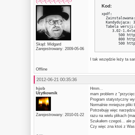
Kod:
xpdf:

  Zainstalowana:
  Kandydująca: 3
  Tabela wersji:
     3.02-1.4+le
        500 http
        800 http
        500 htt
Skąd: Midgard
Zarejestrowany: 2009-05-06
I tak wszędzie leży ta s
Offline
2012-06-21 00:35:36
hjob
Hmm...
Użytkownik
mam problem z "przycięci
Program statystyczny wysy
Normalnie mniejsze pliki 
Potrzebuję więc narzędzia
Zarejestrowany: 2010-01-22
razu na wielu plikach (ma
Szukałem czegoś... ale pr
Czy więc zna ktoś z Was