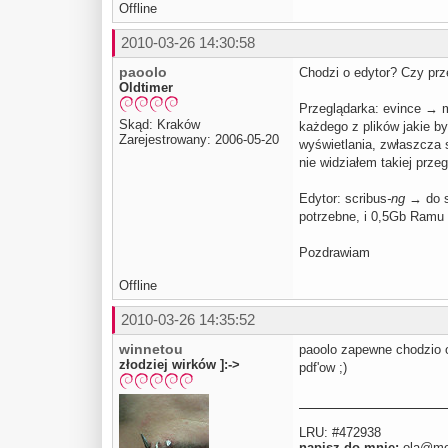
Offline
2010-03-26 14:30:58
paoolo
Chodzi o edytor? Czy prz
Oldtimer
Przeglądarka: evince → mo
Skąd: Kraków
każdego z plików jakie b
Zarejestrowany: 2006-05-20
wyświetlania, zwłaszcza 
nie widziałem takiej przeg
Edytor: scribus
-ng
→ do sk
potrzebne, i 0,5Gb Ramu 
Pozdrawiam
Offline
2010-03-26 14:35:52
winnetou
paoolo zapewne chodzio o
złodziej wirków ]:->
pdf'ow ;)
LRU: #472938
napisz do mnie:
ola@moj