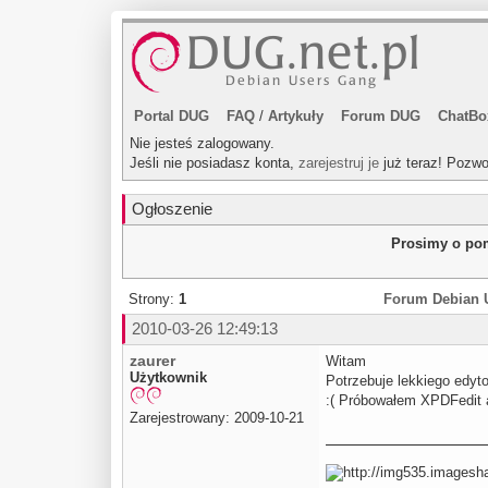
Portal DUG
FAQ
/
Artykuły
Forum DUG
ChatBo
Nie jesteś zalogowany.
Jeśli nie posiadasz konta,
zarejestruj je
już teraz! Pozwo
Ogłoszenie
Prosimy o pom
Strony:
1
Forum Debian 
2010-03-26 12:49:13
zaurer
Witam
Użytkownik
Potrzebuje lekkiego edyt
:( Próbowałem XPDFedit a
Zarejestrowany: 2009-10-21