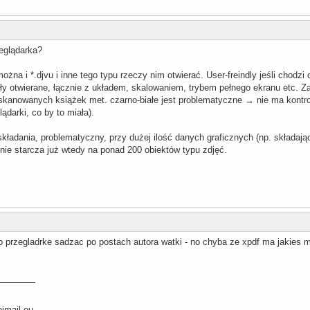
eglądarka?
żna i *.djvu i inne tego typu rzeczy nim otwierać. User-freindly jeśli chodzi 
yły otwierane, łącznie z układem, skalowaniem, trybem pełnego ekranu etc. Z
skanowanych książek met. czarno-białe jest problematyczne → nie ma kontro
lądarki, co by to miała).
ładania, problematyczny, przy dużej ilość danych graficznych (np. składają
nie starcza już wtedy na ponad 200 obiektów typu zdjęć.
 przegladrke sadzac po postach autora watki - no chyba ze xpdf ma jakies mo
mail.eu