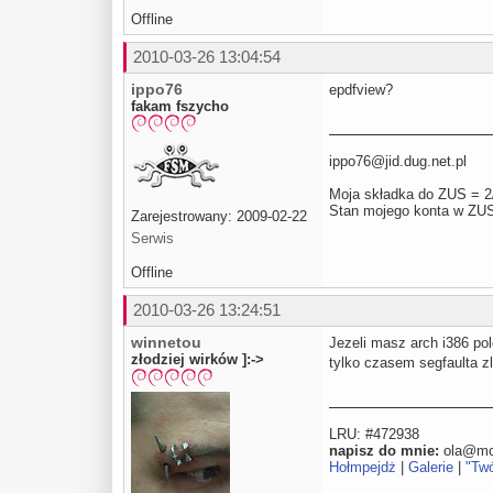
Offline
2010-03-26 13:04:54
ippo76
epdfview?
fakam fszycho
ippo76@jid.dug.net.pl
Moja składka do ZUS = 2
Stan mojego konta w ZU
Zarejestrowany: 2009-02-22
Serwis
Offline
2010-03-26 13:24:51
winnetou
Jezeli masz arch i386 po
złodziej wirków ]:->
tylko czasem segfaulta zl
LRU: #472938
napisz do mnie:
ola@moj
Hołmpejdż
|
Galerie
|
"Tw