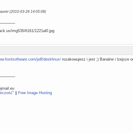
zaurer (2010-03-26 14:05:08)
ww.foxitsoftware.com/pdf/desklinux/
rozakowujesz i jest ;) Banalne i lzejsze 
mail.eu
órczość"
||
Free Image Hosting