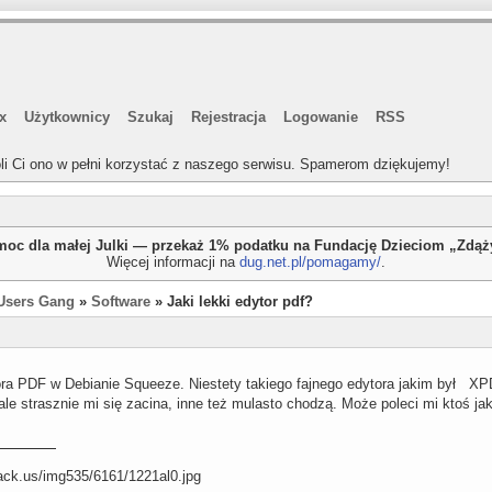
x
Użytkownicy
Szukaj
Rejestracja
Logowanie
RSS
li Ci ono w pełni korzystać z naszego serwisu. Spamerom dziękujemy!
oc dla małej Julki — przekaż 1% podatku na Fundację Dzieciom „Zdą
Więcej informacji na
dug.net.pl/pomagamy/
.
Users Gang
»
Software
» Jaki lekki edytor pdf?
ora PDF w Debianie Squeeze. Niestety takiego fajnego edytora jakim był XPD
le strasznie mi się zacina, inne też mulasto chodzą. Może poleci mi ktoś j