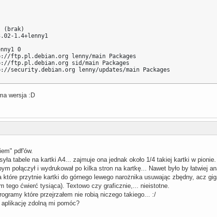
 (brak)

.02-1.4+lenny1



nny1 0

://ftp.pl.debian.org lenny/main Packages

://ftp.pl.debian.org sid/main Packages

p://security.debian.org lenny/updates/main Packages
ama wersja :D
em" pdf'ów.
ła tabele na kartki A4... zajmuje ona jednak około 1/4 takiej kartki w pioni
bym połączył i wydrukował po kilka stron na kartkę... Nawet było by łatwiej a
 które przytnie kartki do górnego lewego narożnika usuwając zbędny, acz gig
m tego ćwierć tysiąca). Textowo czy graficznie,... nieistotne.
ogramy które przejrzałem nie robią niczego takiego... :/
 aplikację zdolną mi pomóc?