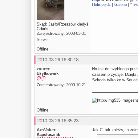
Hołmpejdż
|
Galerie
|
"Tw
Skąd: Jasło/Rzeszów kiedyś
Gdańs
Zarejestrowany: 2008-03-31
Serwis
Offline
2010-03-26 16:30:18
zaurer
No tak do szybkiego przeg
Użytkownik
czasem przydaje. Dzięki z
Szkoda tylko że w Squeez
Zarejestrowany: 2009-10-21
Offline
2010-03-26 16:35:23
ArnVaker
Jak Ci tak zależy, to zain
Kapelusznik