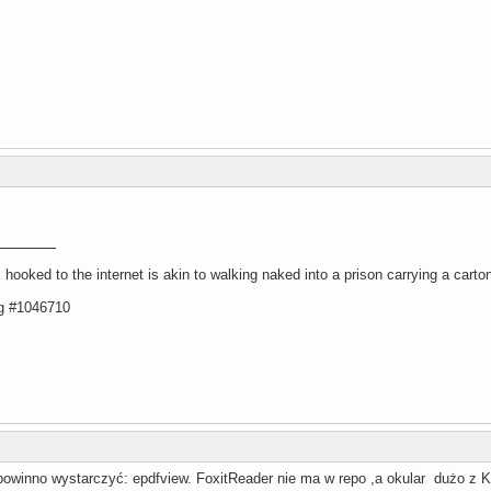
ooked to the internet is akin to walking naked into a prison carrying a carton
gg #1046710
 powinno wystarczyć: epdfview. FoxitReader nie ma w repo ,a okular dużo z K