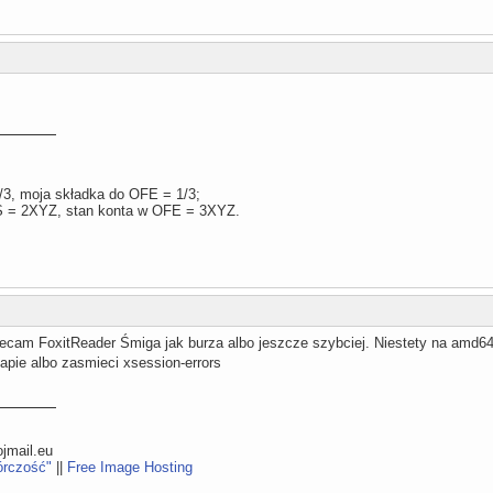
/3, moja składka do OFE = 1/3;
S = 2XYZ, stan konta w OFE = 3XYZ.
lecam FoxitReader Śmiga jak burza albo jeszcze szybciej. Niestety na amd64 
apie albo zasmieci xsession-errors
mail.eu
órczość"
||
Free Image Hosting