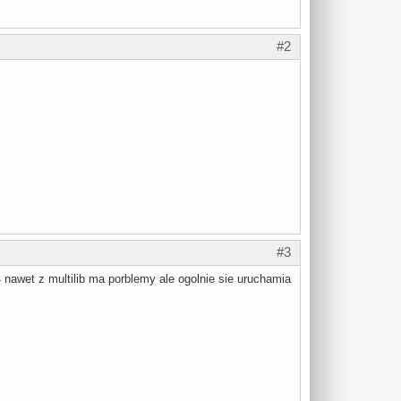
#2
#3
nawet z multilib ma porblemy ale ogolnie sie uruchamia