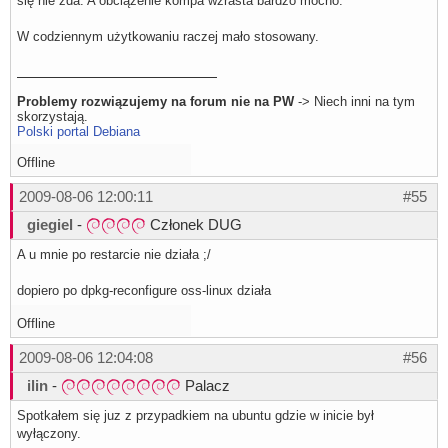
się nie zda. A obciązenie kompa wzrasta bardzo mocno.
W codziennym użytkowaniu raczej mało stosowany.
Problemy rozwiązujemy na forum nie na PW
-> Niech inni na tym
skorzystają.
Polski portal Debiana
Offline
2009-08-06 12:00:11
#55
giegiel
-
Członek DUG
A u mnie po restarcie nie działa ;/
dopiero po dpkg-reconfigure oss-linux działa
Offline
2009-08-06 12:04:08
#56
ilin
-
Palacz
Spotkałem się juz z przypadkiem na ubuntu gdzie w inicie był
wyłączony.