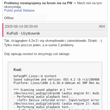
Problemy rozwiązujemy na forum nie na PW
-> Niech inni na tym
skorzystają.
Polski portal Debiana
Offline
2009-08-14 08:39:44
#64
KeFaS
- Użytkownik
Tak, ściągnąłem 4.2rc3 i się skompilowało i zainstalowało. Dzięki. :-)
Tylko mam jeszcze jeden, a w sumie 2 problemy.
Gdy wpisuję osstest to otrzymuję coś takiego:
Kod:
kefas@PC-Linux:~$ osstest

Sound subsystem and version: OSS 4.2 (b rc3/200908140626
Platform: Linux/i686 2.6.30.4-debian #1 SMP Mon Aug 10 0
*** Scanning sound adapter #-1 ***

/dev/oss/oss_audigyls0/pcm0 (audio engine 0): AudigyLS fr
- Performing audio playback test... 

  <left> Device returned error: Input/output error

/dev/oss/oss_audigyls0/pcm1 (audio engine 2): AudigyLS c
- Performing audio playback test... 
