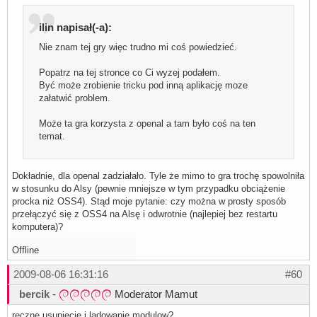
ilin napisał(-a):
Nie znam tej gry więc trudno mi coś powiedzieć.
Popatrz na tej stronce co Ci wyzej podałem.
Być może zrobienie tricku pod inną aplikację moze
załatwić problem.
Może ta gra korzysta z openal a tam było coś na ten
temat.
Dokładnie, dla openal zadziałało. Tyle że mimo to gra trochę spowolniła
w stosunku do Alsy (pewnie mniejsze w tym przypadku obciążenie
procka niż OSS4). Stąd moje pytanie: czy można w prosty sposób
przełączyć się z OSS4 na Alsę i odwrotnie (najlepiej bez restartu
komputera)?
Offline
2009-08-06 16:31:16
#60
bercik
-
Moderator Mamut
reczne usuniecie i ladowanie modulow?