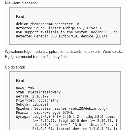
Nie wiem dlaczego.
Kod:
debian:/home/adam# ossdetect -v

Detected Sound Blaster Audigy LS / Live7.1

USB support available in the system, adding USB driver

Detected Generic USB audio/MIDI device (BETA)
Wywalenie tego modułu z jądra nic na dzwiek nie szkodzi.Wsio działa.
Będę się musiał temu bliżej przyjżeć.
Co do libgtk
Kod:
Nowy: tak

Stan: niezainstalowany

Wersja: 2.16.1-2

Priorytet: opcjonalny

Sekcja: libdevel

Opiekun: Sebastien Bacher <seb128@debian.org>

Rozmiar rozpakowanego: 9794k

Wymaga: libgtk2.0-0 (= 2.16.1-2), libgtk2.0-common, libc
        (>= 2.19.7), libglib2.0-dev (>= 2.19.7), libpang
        libatk1.0-dev (>= 1.13.0), libcairo2-dev (>= 1.6
        2:1.0.0-6), libxext-dev (>= 1:1.0.1-2), libxiner