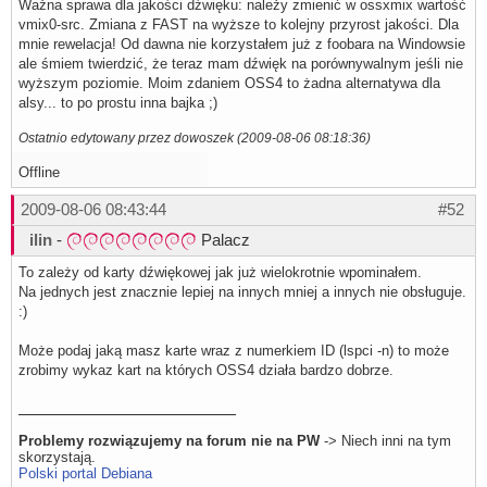
Ważna sprawa dla jakości dźwięku: należy zmienić w ossxmix wartość
vmix0-src. Zmiana z FAST na wyższe to kolejny przyrost jakości. Dla
mnie rewelacja! Od dawna nie korzystałem już z foobara na Windowsie
ale śmiem twierdzić, że teraz mam dźwięk na porównywalnym jeśli nie
wyższym poziomie. Moim zdaniem OSS4 to żadna alternatywa dla
alsy... to po prostu inna bajka ;)
Ostatnio edytowany przez dowoszek (2009-08-06 08:18:36)
Offline
2009-08-06 08:43:44
#52
ilin
-
Palacz
To zależy od karty dźwiękowej jak już wielokrotnie wpominałem.
Na jednych jest znacznie lepiej na innych mniej a innych nie obsługuje.
:)
Może podaj jaką masz karte wraz z numerkiem ID (lspci -n) to może
zrobimy wykaz kart na których OSS4 działa bardzo dobrze.
Problemy rozwiązujemy na forum nie na PW
-> Niech inni na tym
skorzystają.
Polski portal Debiana