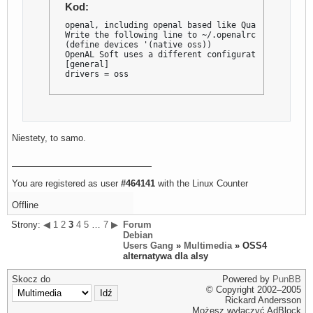
Kod:
openal, including openal based like Quake4 

Write the following line to ~/.openalrc 

(define devices '(native oss)) 

OpenAL Soft uses a different configuration method. 
[general] 

drivers = oss
Niestety, to samo.
You are registered as user
#464141
with the Linux Counter
Offline
Strony:
◀
1
2
3
4
5
…
7
▶
Forum
Debian
Users Gang
»
Multimedia
» OSS4
alternatywa dla alsy
Skocz do
Powered by
PunBB
© Copyright 2002–2005
Rickard Andersson
Możesz wyłączyć AdBlock