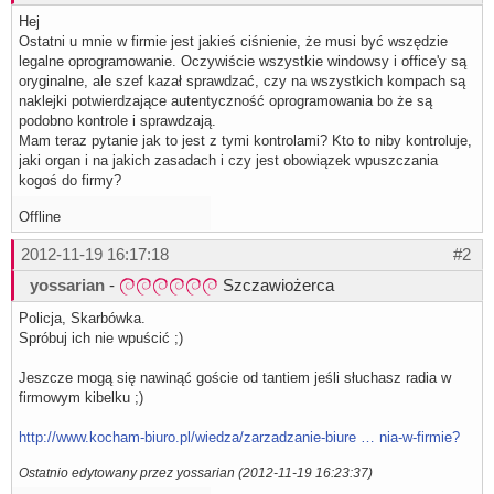
Hej
Ostatni u mnie w firmie jest jakieś ciśnienie, że musi być wszędzie
legalne oprogramowanie. Oczywiście wszystkie windowsy i office'y są
oryginalne, ale szef kazał sprawdzać, czy na wszystkich kompach są
naklejki potwierdzające autentyczność oprogramowania bo że są
podobno kontrole i sprawdzają.
Mam teraz pytanie jak to jest z tymi kontrolami? Kto to niby kontroluje,
jaki organ i na jakich zasadach i czy jest obowiązek wpuszczania
kogoś do firmy?
Offline
2012-11-19 16:17:18
#2
yossarian
-
Szczawiożerca
Policja, Skarbówka.
Spróbuj ich nie wpuścić ;)
Jeszcze mogą się nawinąć goście od tantiem jeśli słuchasz radia w
firmowym kibelku ;)
http://www.kocham-biuro.pl/wiedza/zarzadzanie-biure … nia-w-firmie?
Ostatnio edytowany przez yossarian (2012-11-19 16:23:37)