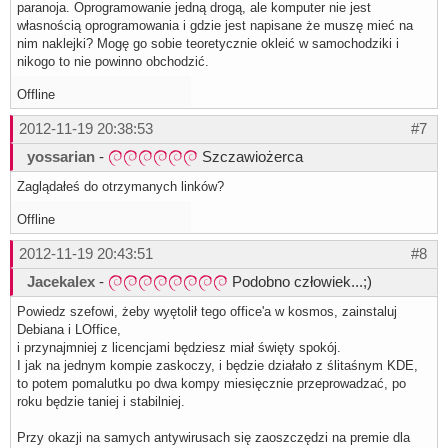
paranoja. Oprogramowanie jedną drogą, ale komputer nie jest
własnością oprogramowania i gdzie jest napisane że muszę mieć na
nim naklejki? Mogę go sobie teoretycznie okleić w samochodziki i
nikogo to nie powinno obchodzić.
Offline
2012-11-19 20:38:53
#7
yossarian
-
Szczawiożerca
Zaglądałeś do otrzymanych linków?
Offline
2012-11-19 20:43:51
#8
Jacekalex
-
Podobno człowiek...;)
Powiedz szefowi, żeby wyętolił tego office'a w kosmos, zainstaluj
Debiana i LOffice,
i przynajmniej z licencjami będziesz miał święty spokój.
I jak na jednym kompie zaskoczy, i będzie działało z ślitaśnym KDE,
to potem pomalutku po dwa kompy miesięcznie przeprowadzać, po
roku będzie taniej i stabilniej.
Przy okazji na samych antywirusach się zaoszczędzi na premie dla