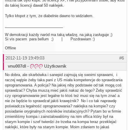
można tak było kupić 50 licencji XP, i nie przypominam sobie, aby ktoś
do takiej licencji dawał 50 naklejek.
Tylko kłopot z tym, że diabelnie dawno to widziałem.
W demokracji każdy naród ma taką władzę, na jaką zasługuje ;)
Si vis pacem para bellum ;) | Pozdrawiam :)
Offline
2012-11-19 19:49:03
#6
vnu007dl
-
Użytkownik
No dobra, ale skarbówka i sanepid zajmują się swoimi sprawami, i
raczej wątpie żeby taka pani z US miała kompetencje do sprawdzania
oprogramowania. A policja? Na jakiej niby podstawie od tak mogą coś
sprawdzać? Chyba muszą mieć jakiś nakaz do tego? Żeby sprawdzić
czy oprogramowanie jest legalne to ktoś też musi się na tym znać a
nie że będzie to sprawdzał jakiś krawężnik? No i co tak naprawdę
poświadcza legalność oprogramowania? naklejka na kompie? czy
posiadanie oryginalnych nośników instalacyjnych? Pytam bo w firmie
zmieniliśmy kompa i zainstalowaliśmy na nim offica który był na
starym kompie i szef twierdzi że trzeba na kompa teraz przeklejać
naklejki, które były na starym kompie. Moim zdaniem to jakaś