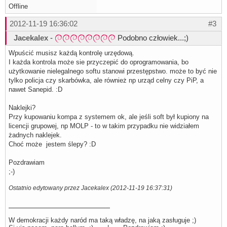
Offline
2012-11-19 16:36:02
#3
Jacekalex
-
Podobno człowiek...;)
Wpuścić musisz każdą kontrolę urzędową.
I każda kontrola może sie przyczepić do oprogramowania, bo
użytkowanie nielegalnego softu stanowi przestępstwo. może to być nie
tylko policja czy skarbówka, ale również np urząd celny czy PiP, a
nawet Sanepid. :D
Naklejki?
Przy kupowaniu kompa z systemem ok, ale jeśli soft był kupiony na
licencji grupowej, np MOLP - to w takim przypadku nie widziałem
żadnych naklejek.
Choć może jestem ślepy? :D
Pozdrawiam
;-)
Ostatnio edytowany przez Jacekalex (2012-11-19 16:37:31)
W demokracji każdy naród ma taką władzę, na jaką zasługuje ;)