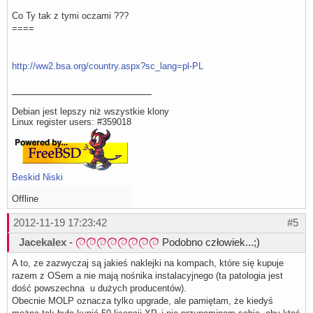
Co Ty tak z tymi oczami ???
====
http://ww2.bsa.org/country.aspx?sc_lang=pl-PL
Debian jest lepszy niż wszystkie klony
Linux register users: #359018
Beskid Niski
Offline
2012-11-19 17:23:42
#5
Jacekalex
-
Podobno człowiek...;)
A to, ze zazwyczaj są jakieś naklejki na kompach, które się kupuje
razem z OSem a nie mają nośnika instalacyjnego (ta patologia jest
dość powszechna u dużych producentów).
Obecnie MOLP oznacza tylko upgrade, ale pamiętam, że kiedyś