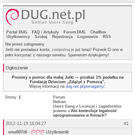
Portal DUG
FAQ
/
Artykuły
Forum DUG
ChatBox
Użytkownicy
Szukaj
Rejestracja
Logowanie
RSS
Nie jesteś zalogowany.
Jeśli nie posiadasz konta,
zarejestruj je
już teraz! Pozwoli Ci ono w
pełni korzystać z naszego serwisu. Spamerom dziękujemy!
Ogłoszenie
Prosimy o pomoc dla małej Julki — przekaż 1% podatku na
Fundację Dzieciom „Zdążyć z Pomocą”.
Więcej informacji na
dug.net.pl/pomagamy/
.
Strony:
1
Forum
Debian
Users Gang
»
Licencje i zagadnienia
prawne
» Kto kontroluje legalność
oprogramowania w firmach?
2012-11-19 16:04:27
#1
vnu007dl
-
Użytkownik