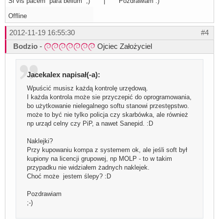
Si vis pacem para bellum ;) | Pozdrawiam :)
Offline
2012-11-19 16:55:30
#4
Bodzio
-
Ojciec Założyciel
Jacekalex napisał(-a):
Wpuścić musisz każdą kontrolę urzędową.
I każda kontrola może sie przyczepić do oprogramowania,
bo użytkowanie nielegalnego softu stanowi przestępstwo.
może to być nie tylko policja czy skarbówka, ale również
np urząd celny czy PiP, a nawet Sanepid. :D
Naklejki?
Przy kupowaniu kompa z systemem ok, ale jeśli soft był
kupiony na licencji grupowej, np MOLP - to w takim
przypadku nie widziałem żadnych naklejek.
Choć może jestem ślepy? :D
Pozdrawiam
;-)