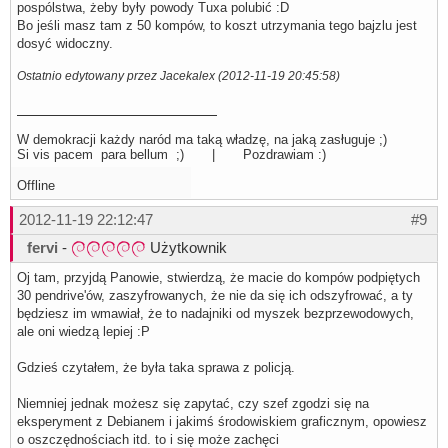
pospólstwa, żeby były powody Tuxa polubić :D
Bo jeśli masz tam z 50 kompów, to koszt utrzymania tego bajzlu jest
dosyć widoczny.
Ostatnio edytowany przez Jacekalex (2012-11-19 20:45:58)
W demokracji każdy naród ma taką władzę, na jaką zasługuje ;)
Si vis pacem para bellum ;) | Pozdrawiam :)
Offline
2012-11-19 22:12:47
#9
fervi
-
Użytkownik
Oj tam, przyjdą Panowie, stwierdzą, że macie do kompów podpiętych
30 pendrive'ów, zaszyfrowanych, że nie da się ich odszyfrować, a ty
będziesz im wmawiał, że to nadajniki od myszek bezprzewodowych,
ale oni wiedzą lepiej :P
Gdzieś czytałem, że była taka sprawa z policją.
Niemniej jednak możesz się zapytać, czy szef zgodzi się na
eksperyment z Debianem i jakimś środowiskiem graficznym, opowiesz
o oszczędnościach itd. to i się może zachęci