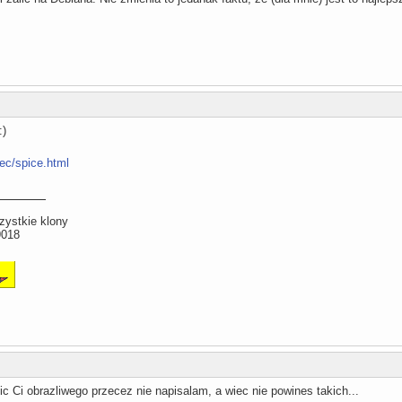
:)
ec/spice.html
zystkie klony
9018
ic Ci obrazliwego przecez nie napisalam, a wiec nie powines takich...