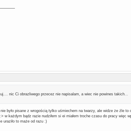
j.... nic Ci obrazliwego przecez nie napisalam, a wiec nie powines takich...
nie było pisane z wrogością tylko uśmiechem na twarzy, ale widze że źle to 
ś :> w każdym bądz razie nudziłem si ei miałem troche czasu do pracy więc w
 cie uraziło to maże od razu :)