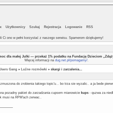
x
Użytkownicy
Szukaj
Rejestracja
Logowanie
RSS
li Ci ono w pełni korzystać z naszego serwisu. Spamerom dziękujemy!
oc dla małej Julki — przekaż 1% podatku na Fundację Dzieciom „Zdą
Więcej informacji na
dug.net.pl/pomagamy/
.
Users Gang
»
Luźne rozmówki
» skargi i zarzalenia...
muszona do zrobienia takiego topic'u... bo trza sie wyzalic.. a ja bede pierw
iana pozadny pakiet do zarzadzania cupsem mianowicie
kups
- quzwa za niedl
iek musi na RPM'ach zerwac..