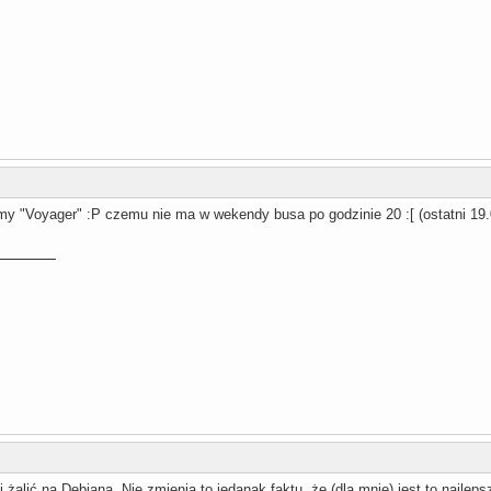
my "Voyager" :P czemu nie ma w wekendy busa po godzinie 20 :[ (ostatni 19.
i żalić na Debiana. Nie zmienia to jedanak faktu, że (dla mnie) jest to najlep