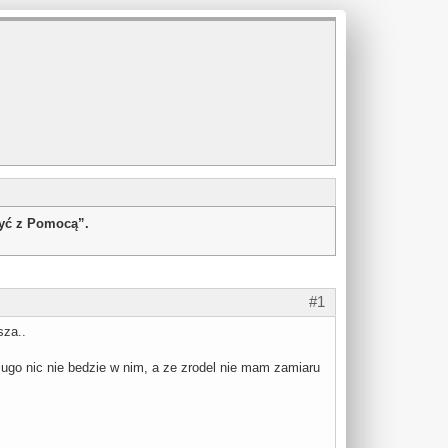
żyć z Pomocą”.
#1
sza..
ugo nic nie bedzie w nim, a ze zrodel nie mam zamiaru