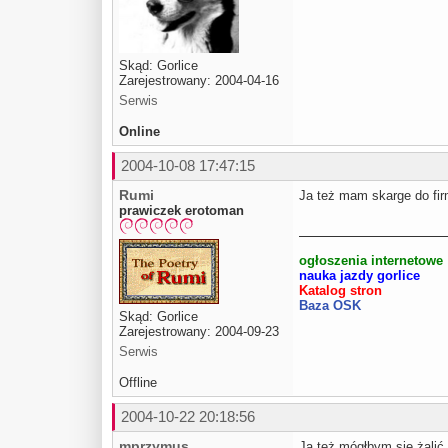
Skąd: Gorlice
Zarejestrowany: 2004-04-16
Serwis
Online
2004-10-08 17:47:15
Rumi
Ja też mam skarge do fir
prawiczek erotoman
ogłoszenia internetowe
nauka jazdy gorlice
Katalog stron
Baza OSK
Skąd: Gorlice
Zarejestrowany: 2004-09-23
Serwis
Offline
2004-10-22 20:18:56
mprzymus
Ja też mógłbym się żalić 