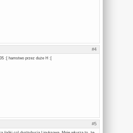
#4
05 :[ hamstwo przez duże H :[
#5
sza (póki co) dystrybucja Linuksowa. Mnie wkurza to, że