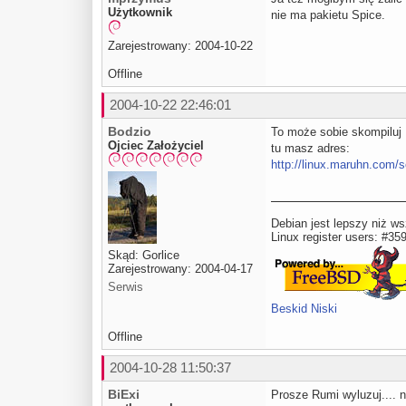
Użytkownik
nie ma pakietu Spice.
Zarejestrowany: 2004-10-22
Offline
2004-10-22 22:46:01
Bodzio
To może sobie skompiluj 
Ojciec Założyciel
tu masz adres:
http://linux.maruhn.com/s
Debian jest lepszy niż ws
Linux register users: #35
Skąd: Gorlice
Zarejestrowany: 2004-04-17
Serwis
Beskid Niski
Offline
2004-10-28 11:50:37
BiExi
Prosze Rumi wyluzuj.... n