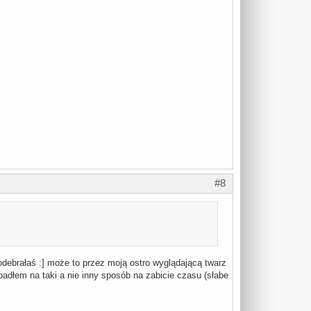
#8
odebrałaś :] może to przez moją ostro wyglądającą twarz
padłem na taki a nie inny sposób na zabicie czasu (słabe