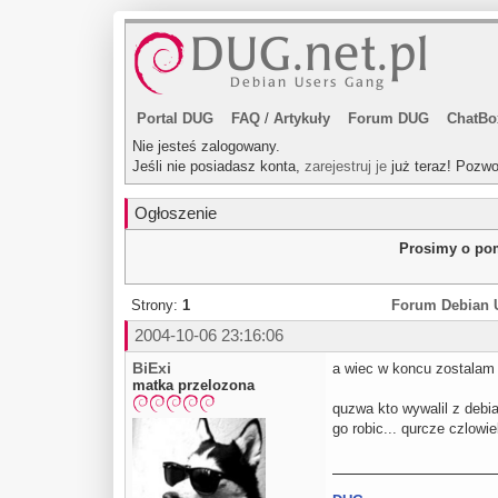
Portal DUG
FAQ
/
Artykuły
Forum DUG
ChatBo
Nie jesteś zalogowany.
Jeśli nie posiadasz konta,
zarejestruj je
już teraz! Pozwo
Ogłoszenie
Prosimy o pom
Strony:
1
Forum Debian 
2004-10-06 23:16:06
BiExi
a wiec w koncu zostalam z
matka przelozona
quzwa kto wywalil z deb
go robic... qurcze czlow