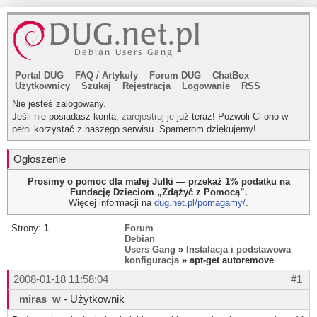
Portal DUG
FAQ
/
Artykuły
Forum DUG
ChatBox
Użytkownicy
Szukaj
Rejestracja
Logowanie
RSS
Nie jesteś zalogowany.
Jeśli nie posiadasz konta,
zarejestruj je
już teraz! Pozwoli Ci ono w
pełni korzystać z naszego serwisu. Spamerom dziękujemy!
Ogłoszenie
Prosimy o pomoc dla małej Julki — przekaż 1% podatku na
Fundację Dzieciom „Zdążyć z Pomocą”.
Więcej informacji na
dug.net.pl/pomagamy/
.
Strony:
1
Forum
Debian
Users Gang
»
Instalacja i podstawowa
konfiguracja
» apt-get autoremove
2008-01-18 11:58:04
#1
miras_w
- Użytkownik