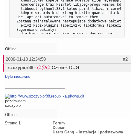
  knewsticker kopete ksnake kdelibs kiten eyesapplet lib
  kpercentage kfax ksirtet libjpeg-progs kmines kdvi kge
  libboost-python1.33.1 kolourpaint libavahi-core4 gpgsm
  kdepim-wizards ktuberling kturtle quanta-data kteatime
Use 'apt-get autoremove' to remove them.

Zostaną zainstalowane następujące dodatkowe pakiety:

  exiv2 kipi-plugins libexiv2-0 libkdcraw2 libkexiv2-3 l
Sugerowane pakiety:

  digikam-doc gallery kipi-plugins-doc unpaper

Zostaną zainstalowane następujące NOWE pakiety:

  digikam exiv2 kipi-plugins libexiv2-0 libkdcraw2 libke
0 aktualizowanych, 10 nowo instalowanych, 0 usuwanych i 
Offline
Konieczne pobranie 14,5MB archiwów.

Po rozpakowaniu zostanie dodatkowo użyte 38,0MB miejsca 
2008-01-18 12:34:50
#2
Czy chcesz kontynuować [T/n]?
szczypior88
-
Członek DUG
Było niedawno
pozdrawiam
szczypior
Offline
Strony:
1
Forum
Debian
Users Gang
»
Instalacja i podstawowa