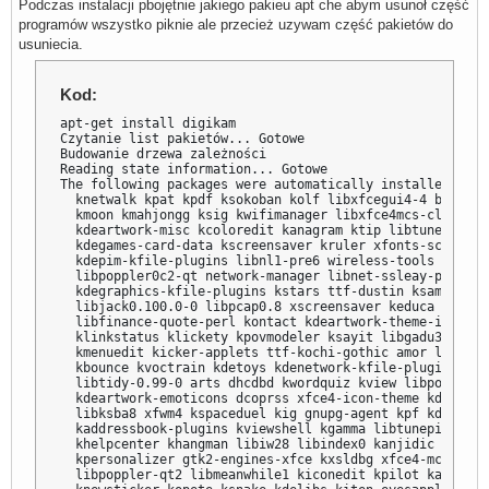
Podczas instalacji pbojętnie jakiego pakieu apt che abym usunoł część
programów wszystko piknie ale przecież uzywam część pakietów do
usuniecia.
Kod:
apt-get install digikam

Czytanie list pakietów... Gotowe

Budowanie drzewa zależności

Reading state information... Gotowe

The following packages were automatically installed and 
  knetwalk kpat kpdf ksokoban kolf libxfcegui4-4 blinken
  kmoon kmahjongg ksig kwifimanager libxfce4mcs-client3 
  kdeartwork-misc kcoloredit kanagram ktip libtunepimp-b
  kdegames-card-data kscreensaver kruler xfonts-scalable
  kdepim-kfile-plugins libnl1-pre6 wireless-tools libkit
  libpoppler0c2-qt network-manager libnet-ssleay-perl kb
  kdegraphics-kfile-plugins kstars ttf-dustin ksame konq
  libjack0.100.0-0 libpcap0.8 xscreensaver keduca libwnc
  libfinance-quote-perl kontact kdeartwork-theme-icon kw
  klinkstatus klickety kpovmodeler ksayit libgadu3 kmout
  kmenuedit kicker-applets ttf-kochi-gothic amor libxfce
  kbounce kvoctrain kdetoys kdenetwork-kfile-plugins kim
  libtidy-0.99-0 arts dhcdbd kwordquiz kview libpoppler0
  kdeartwork-emoticons dcoprss xfce4-icon-theme kdewallp
  libksba8 xfwm4 kspaceduel kig gnupg-agent kpf kdnssd k
  kaddressbook-plugins kviewshell kgamma libtunepimp3 kf
  khelpcenter khangman libiw28 libindex0 kanjidic imlib-
  kpersonalizer gtk2-engines-xfce kxsldbg xfce4-mcs-mana
  libpoppler-qt2 libmeanwhile1 kiconedit kpilot kasteroi