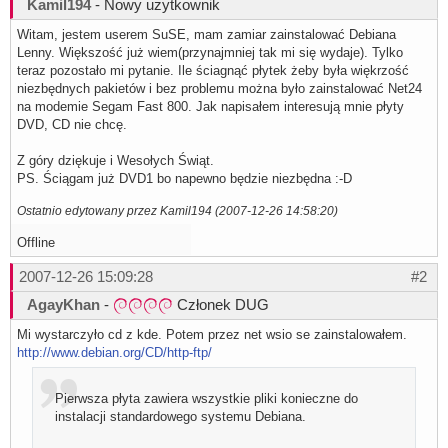
Kamil194
- Nowy użytkownik
Witam, jestem userem SuSE, mam zamiar zainstalować Debiana
Lenny. Większość już wiem(przynajmniej tak mi się wydaje). Tylko
teraz pozostało mi pytanie. Ile ściagnąć płytek żeby była więkrzość
niezbędnych pakietów i bez problemu można było zainstalować Net24
na modemie Segam Fast 800. Jak napisałem interesują mnie płyty
DVD, CD nie chcę.
Z góry dziękuje i Wesołych Świąt.
PS. Ściągam już DVD1 bo napewno będzie niezbędna :-D
Ostatnio edytowany przez Kamil194 (2007-12-26 14:58:20)
Offline
2007-12-26 15:09:28
#2
AgayKhan
-
Członek DUG
Mi wystarczyło cd z kde. Potem przez net wsio se zainstalowałem.
http://www.debian.org/CD/http-ftp/
Pierwsza płyta zawiera wszystkie pliki konieczne do
instalacji standardowego systemu Debiana.