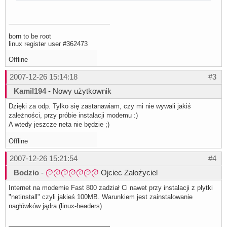
born to be root
linux register user #362473
Offline
2007-12-26 15:14:18
#3
Kamil194
- Nowy użytkownik
Dzięki za odp. Tylko się zastanawiam, czy mi nie wywali jakiś
zależności, przy próbie instalacji modemu :)
A wtedy jeszcze neta nie będzie ;)
Offline
2007-12-26 15:21:54
#4
Bodzio
-
Ojciec Założyciel
Internet na modemie Fast 800 zadział Ci nawet przy instalacji z płytki
"netinstall" czyli jakieś 100MB. Warunkiem jest zainstalowanie
nagłówków jądra (linux-headers)