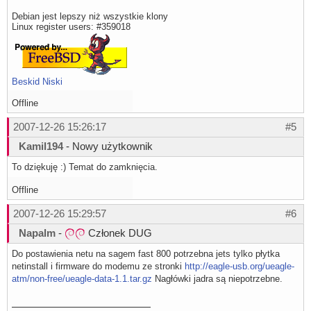
Debian jest lepszy niż wszystkie klony
Linux register users: #359018
Beskid Niski
Offline
2007-12-26 15:26:17
#5
Kamil194
- Nowy użytkownik
To dziękuję :) Temat do zamknięcia.
Offline
2007-12-26 15:29:57
#6
Napalm
-
Członek DUG
Do postawienia netu na sagem fast 800 potrzebna jets tylko płytka
netinstall i firmware do modemu ze stronki
http://eagle-usb.org/ueagle-
atm/non-free/ueagle-data-1.1.tar.gz
Nagłówki jadra są niepotrzebne.