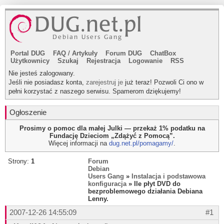
Portal DUG
FAQ
/
Artykuły
Forum DUG
ChatBox
Użytkownicy
Szukaj
Rejestracja
Logowanie
RSS
Nie jesteś zalogowany.
Jeśli nie posiadasz konta,
zarejestruj je
już teraz! Pozwoli Ci ono w
pełni korzystać z naszego serwisu. Spamerom dziękujemy!
Ogłoszenie
Prosimy o pomoc dla małej Julki — przekaż 1% podatku na
Fundację Dzieciom „Zdążyć z Pomocą”.
Więcej informacji na
dug.net.pl/pomagamy/
.
Strony:
1
Forum
Debian
Users Gang
»
Instalacja i podstawowa
konfiguracja
» Ile płyt DVD do
bezproblemowego działania Debiana
Lenny.
2007-12-26 14:55:09
#1