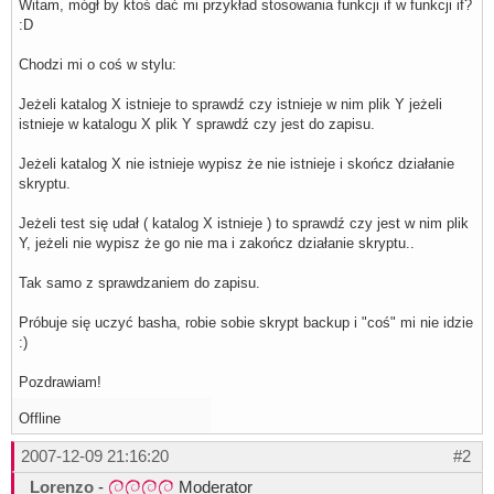
Witam, mógł by ktoś dać mi przykład stosowania funkcji if w funkcji if?
:D
Chodzi mi o coś w stylu:
Jeżeli katalog X istnieje to sprawdź czy istnieje w nim plik Y jeżeli
istnieje w katalogu X plik Y sprawdź czy jest do zapisu.
Jeżeli katalog X nie istnieje wypisz że nie istnieje i skończ działanie
skryptu.
Jeżeli test się udał ( katalog X istnieje ) to sprawdź czy jest w nim plik
Y, jeżeli nie wypisz że go nie ma i zakończ działanie skryptu..
Tak samo z sprawdzaniem do zapisu.
Próbuje się uczyć basha, robie sobie skrypt backup i "coś" mi nie idzie
:)
Pozdrawiam!
Offline
2007-12-09 21:16:20
#2
Lorenzo
-
Moderator