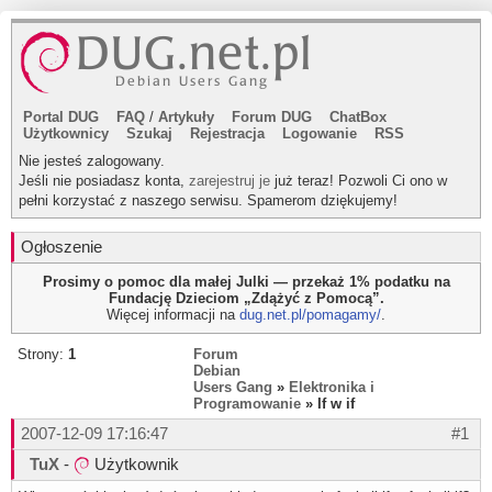
Portal DUG
FAQ
/
Artykuły
Forum DUG
ChatBox
Użytkownicy
Szukaj
Rejestracja
Logowanie
RSS
Nie jesteś zalogowany.
Jeśli nie posiadasz konta,
zarejestruj je
już teraz! Pozwoli Ci ono w
pełni korzystać z naszego serwisu. Spamerom dziękujemy!
Ogłoszenie
Prosimy o pomoc dla małej Julki — przekaż 1% podatku na
Fundację Dzieciom „Zdążyć z Pomocą”.
Więcej informacji na
dug.net.pl/pomagamy/
.
Strony:
1
Forum
Debian
Users Gang
»
Elektronika i
Programowanie
» If w if
2007-12-09 17:16:47
#1
TuX
-
Użytkownik