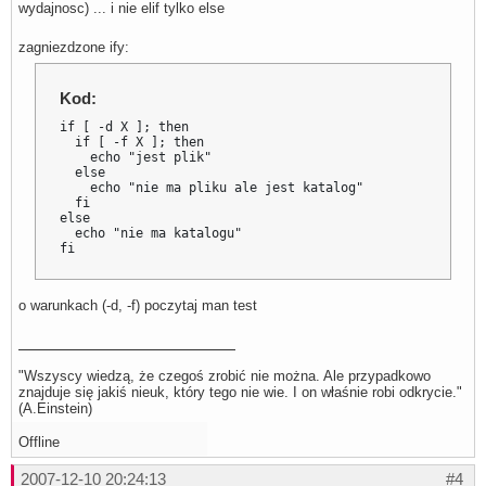
wydajnosc) ... i nie elif tylko else
zagniezdzone ify:
Kod:
if [ -d X ]; then

  if [ -f X ]; then

    echo "jest plik"

  else

    echo "nie ma pliku ale jest katalog"

  fi

else

  echo "nie ma katalogu"

fi
o warunkach (-d, -f) poczytaj man test
"Wszyscy wiedzą, że czegoś zrobić nie można. Ale przypadkowo
znajduje się jakiś nieuk, który tego nie wie. I on właśnie robi odkrycie."
(A.Einstein)
Offline
2007-12-10 20:24:13
#4