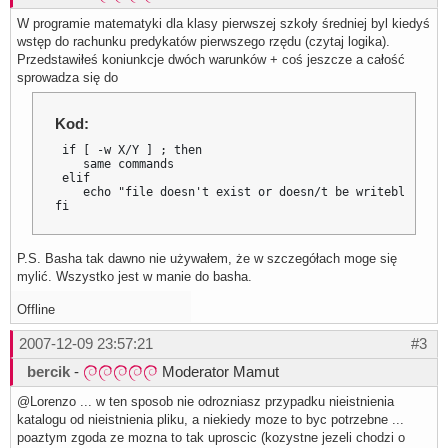
W programie matematyki dla klasy pierwszej szkoły średniej byl kiedyś
wstęp do rachunku predykatów pierwszego rzędu (czytaj logika).
Przedstawiłeś koniunkcje dwóch warunków + coś jeszcze a całość
sprowadza się do
Kod:
 if [ -w X/Y ] ; then

    same commands

 elif 

    echo "file doesn't exist or doesn/t be writeble "

fi
P.S. Basha tak dawno nie używałem, że w szczegółach moge się
mylić. Wszystko jest w manie do basha.
Offline
2007-12-09 23:57:21
#3
bercik
-
Moderator Mamut
@Lorenzo ... w ten sposob nie odrozniasz przypadku nieistnienia
katalogu od nieistnienia pliku, a niekiedy moze to byc potrzebne ...
poaztym zgoda ze mozna to tak uproscic (kozystne jezeli chodzi o