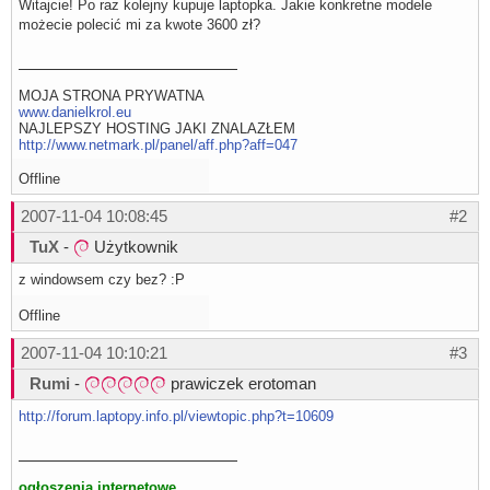
Witajcie! Po raz kolejny kupuje laptopka. Jakie konkretne modele
możecie polecić mi za kwote 3600 zł?
MOJA STRONA PRYWATNA
www.danielkrol.eu
NAJLEPSZY HOSTING JAKI ZNALAZŁEM
http://www.netmark.pl/panel/aff.php?aff=047
Offline
2007-11-04 10:08:45
#2
TuX
-
Użytkownik
z windowsem czy bez? :P
Offline
2007-11-04 10:10:21
#3
Rumi
-
prawiczek erotoman
http://forum.laptopy.info.pl/viewtopic.php?t=10609
ogłoszenia internetowe