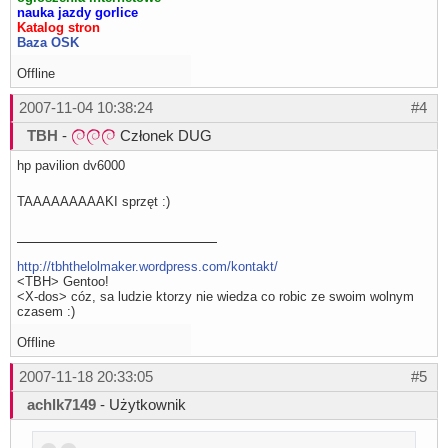
nauka jazdy gorlice
Katalog stron
Baza OSK
Offline
2007-11-04 10:38:24
#4
TBH
-
Członek DUG
hp pavilion dv6000
TAAAAAAAAAKI sprzęt :)
http://tbhthelolmaker.wordpress.com/kontakt/
<TBH> Gentoo!
<X-dos> cóz, sa ludzie ktorzy nie wiedza co robic ze swoim wolnym
czasem :)
Offline
2007-11-18 20:33:05
#5
achlk7149
- Użytkownik