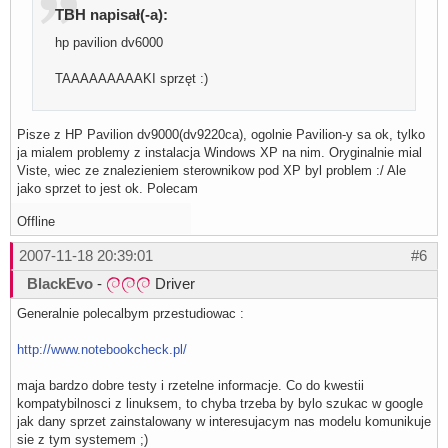
TBH napisał(-a):
hp pavilion dv6000
TAAAAAAAAAKI sprzęt :)
Pisze z HP Pavilion dv9000(dv9220ca), ogolnie Pavilion-y sa ok, tylko
ja mialem problemy z instalacja Windows XP na nim. Oryginalnie mial
Viste, wiec ze znalezieniem sterownikow pod XP byl problem :/ Ale
jako sprzet to jest ok. Polecam
Offline
2007-11-18 20:39:01
#6
BlackEvo
-
Driver
Generalnie polecalbym przestudiowac :
http://www.notebookcheck.pl/
maja bardzo dobre testy i rzetelne informacje. Co do kwestii
kompatybilnosci z linuksem, to chyba trzeba by bylo szukac w google
jak dany sprzet zainstalowany w interesujacym nas modelu komunikuje
sie z tym systemem ;)