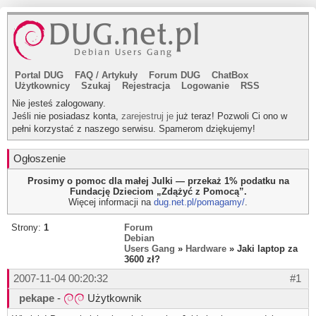
Portal DUG
FAQ
/
Artykuły
Forum DUG
ChatBox
Użytkownicy
Szukaj
Rejestracja
Logowanie
RSS
Nie jesteś zalogowany.
Jeśli nie posiadasz konta,
zarejestruj je
już teraz! Pozwoli Ci ono w
pełni korzystać z naszego serwisu. Spamerom dziękujemy!
Ogłoszenie
Prosimy o pomoc dla małej Julki — przekaż 1% podatku na
Fundację Dzieciom „Zdążyć z Pomocą”.
Więcej informacji na
dug.net.pl/pomagamy/
.
Strony:
1
Forum
Debian
Users Gang
»
Hardware
» Jaki laptop za
3600 zł?
2007-11-04 00:20:32
#1
pekape
-
Użytkownik