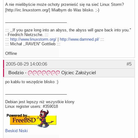
A nie mielibyście może ochoty przenieść się na sieć Linux Storm?
[http://irc.linuxstorm.org/] Miałbym do Was blisko. ;-)
::: ,,If you gaze long into an abyss, the abyss will gaze back into you.''
- Friedrich Nietzsche. :::
:::
http://www.linuxstorm.org/
|
http://www.damned.pl/
:::
::: Michał ,,RAVEN'' Gottlieb :::
Offline
2005-08-29 14:00:06
#5
Bodzio
-
Ojciec Założyciel
po kablu to wszędzie blisko :)
Debian jest lepszy niż wszystkie klony
Linux register users: #359018
Beskid Niski