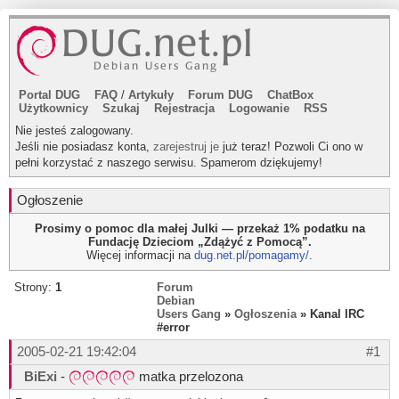
Portal DUG
FAQ
/
Artykuły
Forum DUG
ChatBox
Użytkownicy
Szukaj
Rejestracja
Logowanie
RSS
Nie jesteś zalogowany.
Jeśli nie posiadasz konta,
zarejestruj je
już teraz! Pozwoli Ci ono w
pełni korzystać z naszego serwisu. Spamerom dziękujemy!
Ogłoszenie
Prosimy o pomoc dla małej Julki — przekaż 1% podatku na
Fundację Dzieciom „Zdążyć z Pomocą”.
Więcej informacji na
dug.net.pl/pomagamy/
.
Strony:
1
Forum
Debian
Users Gang
»
Ogłoszenia
» Kanal IRC
#error
2005-02-21 19:42:04
#1
BiExi
-
matka przelozona