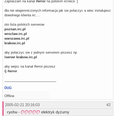
Zapraszam na kanal
#error
na polskim ircnece :]
dla nie wtajemniczonych informacja jak sie polaczyc a wiec instalujesz
dowolnego klienta irc....
oto lista polskich serverow
poznan.irc.pl
wroclaw.irc.pl
warszawa.irc.pl
krakow.irc.pl
aby polaczyc sie z jednym serverem piszesz np
/server krakow.irc.pl
aby wejsc na kanal #error piszesz
/j #error
DUG
Offline
2005-02-21 20:16:03
#2
rychu
-
elektryk dyżurny