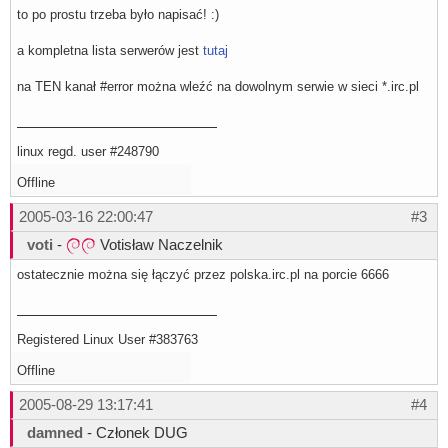
to po prostu trzeba było napisać! :)
a kompletna lista serwerów jest
tutaj
na TEN kanał #error można wleźć na dowolnym serwie w sieci *.irc.pl
linux regd. user #248790
Offline
2005-03-16 22:00:47
#3
voti
-
Votisław Naczelnik
ostatecznie można się łączyć przez polska.irc.pl na porcie 6666
Registered Linux User #383763
Offline
2005-08-29 13:17:41
#4
damned
- Członek DUG