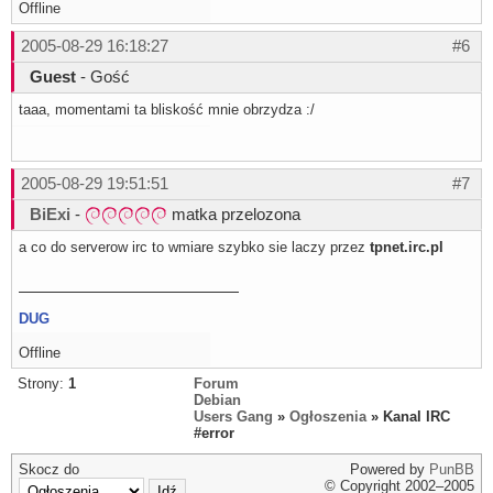
Offline
2005-08-29 16:18:27
#6
Guest
- Gość
taaa, momentami ta bliskość mnie obrzydza :/
2005-08-29 19:51:51
#7
BiExi
-
matka przelozona
a co do serverow irc to wmiare szybko sie laczy przez
tpnet.irc.pl
DUG
Offline
Strony:
1
Forum
Debian
Users Gang
»
Ogłoszenia
» Kanal IRC
#error
Skocz do
Powered by
PunBB
© Copyright 2002–2005