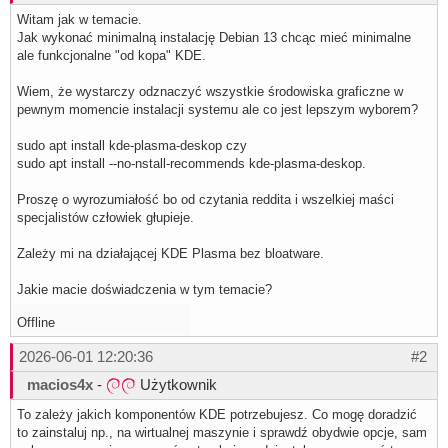
Witam jak w temacie.
Jak wykonać minimalną instalację Debian 13 chcąc mieć minimalne
ale funkcjonalne "od kopa" KDE.
Wiem, że wystarczy odznaczyć wszystkie środowiska graficzne w
pewnym momencie instalacji systemu ale co jest lepszym wyborem?
sudo apt install kde-plasma-deskop czy
sudo apt install --no-nstall-recommends kde-plasma-deskop.
Proszę o wyrozumiałość bo od czytania reddita i wszelkiej maści
specjalistów człowiek głupieje.
Zależy mi na działającej KDE Plasma bez bloatware.
Jakie macie doświadczenia w tym temacie?
Offline
2026-06-01 12:20:36
#2
macios4x
-
Użytkownik
To zależy jakich komponentów KDE potrzebujesz. Co mogę doradzić
to zainstaluj np., na wirtualnej maszynie i sprawdź obydwie opcje, sam