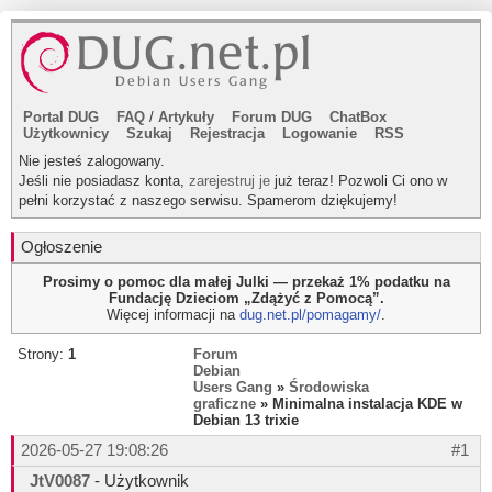
Portal DUG
FAQ
/
Artykuły
Forum DUG
ChatBox
Użytkownicy
Szukaj
Rejestracja
Logowanie
RSS
Nie jesteś zalogowany.
Jeśli nie posiadasz konta,
zarejestruj je
już teraz! Pozwoli Ci ono w
pełni korzystać z naszego serwisu. Spamerom dziękujemy!
Ogłoszenie
Prosimy o pomoc dla małej Julki — przekaż 1% podatku na
Fundację Dzieciom „Zdążyć z Pomocą”.
Więcej informacji na
dug.net.pl/pomagamy/
.
Strony:
1
Forum
Debian
Users Gang
»
Środowiska
graficzne
» Minimalna instalacja KDE w
Debian 13 trixie
2026-05-27 19:08:26
#1
JtV0087
- Użytkownik