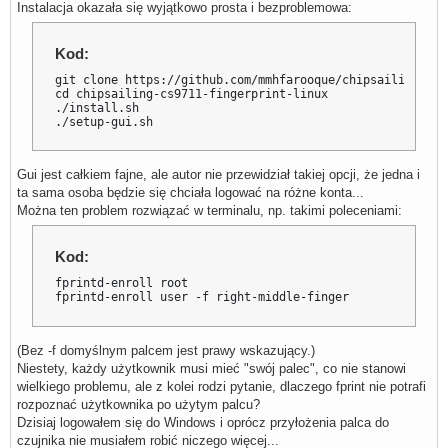
Instalacja okazała się wyjątkowo prosta i bezproblemowa:
Kod:
git clone https://github.com/mmhfarooque/chipsailing-cs9
cd chipsailing-cs9711-fingerprint-linux

./install.sh

./setup-gui.sh
Gui jest całkiem fajne, ale autor nie przewidział takiej opcji, że jedna i
ta sama osoba będzie się chciała logować na różne konta...
Można ten problem rozwiązać w terminalu, np. takimi poleceniami:
Kod:
fprintd-enroll root

fprintd-enroll user -f right-middle-finger
(Bez -f domyślnym palcem jest prawy wskazujący.)
Niestety, każdy użytkownik musi mieć "swój palec", co nie stanowi
wielkiego problemu, ale z kolei rodzi pytanie, dlaczego fprint nie potrafi
rozpoznać użytkownika po użytym palcu?
Dzisiaj logowałem się do Windows i oprócz przyłożenia palca do
czujnika nie musiałem robić niczego więcej...