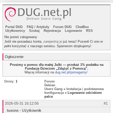
Portal DUG
FAQ
/
Artykuły
Forum DUG
ChatBox
Użytkownicy
Szukaj
Rejestracja
Logowanie
RSS
Nie jesteś zalogowany.
Jeśli nie posiadasz konta,
zarejestruj je
już teraz! Pozwoli Ci ono w
pełni korzystać z naszego serwisu. Spamerom dziękujemy!
Ogłoszenie
Prosimy o pomoc dla małej Julki — przekaż 1% podatku na
Fundację Dzieciom „Zdążyć z Pomocą”.
Więcej informacji na
dug.net.pl/pomagamy/
.
Strony:
1
Forum
Debian
Users Gang
»
Instalacja i podstawowa
konfiguracja
» Logowanie odciskiem
palca
2026-05-31 16:12:56
#1
tuxcnc
- Użytkownik