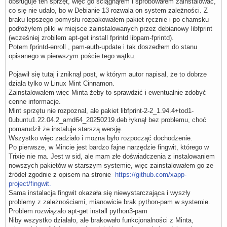
obsługuje ten sprzęt, więc go ściągnąłem i spróbowałem zainstalować,
co się nie udało, bo w Debianie 13 rozwala on system zależności. Z
braku lepszego pomysłu rozpakowałem pakiet ręcznie i po chamsku
podłożyłem pliki w miejsce zainstalowanych przez debianowy libfprint
(wcześniej zrobiłem apt-get install fprintd libpam-fprintd).
Potem fprintd-enroll , pam-auth-update i tak doszedłem do stanu
opisanego w pierwszym poście tego wątku.
Pojawił się tutaj i zniknął post, w którym autor napisał, że to dobrze
działa tylko w Linux Mint Cinnamon.
Zainstalowałem więc Minta żeby to sprawdzić i ewentualnie zdobyć
cenne informacje.
Mint sprzętu nie rozpoznał, ale pakiet libfprint-2-2_1.94.4+tod1-
0ubuntu1.22.04.2_amd64_20250219.deb łyknął bez problemu, choć
pomarudził że instaluje starszą wersję.
Wszystko więc zadziało i można było rozpocząć dochodzenie.
Po pierwsze, w Mincie jest bardzo fajne narzędzie fingwit, którego w
Trixie nie ma. Jest w sid, ale mam złe doświadczenia z instalowaniem
nowszych pakietów w starszym systemie, więc zainstalowałem go ze
źródeł zgodnie z opisem na stronie
https://github.com/xapp-
project/fingwit.
Sama instalacja fingwit okazała się niewystarczająca i wyszły
problemy z zależnościami, mianowicie brak python-pam w systemie.
Problem rozwiązało apt-get install python3-pam
Niby wszystko działało, ale brakowało funkcjonalności z Minta,