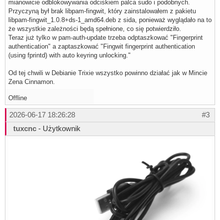
mianowicie odblokowywania odciskiem palca sudo i podobnych.
Przyczyną był brak libpam-fingwit, który zainstalowałem z pakietu
libpam-fingwit_1.0.8+ds-1_amd64.deb z sida, ponieważ wyglądało na to
że wszystkie zależności będą spełnione, co się potwierdziło.
Teraz już tylko w pam-auth-update trzeba odptaszkować "Fingerprint
authentication" a zaptaszkować "Fingwit fingerprint authentication
(using fprintd) with auto keyring unlocking."
Od tej chwili w Debianie Trixie wszystko powinno działać jak w Mincie
Zena Cinnamon.
Offline
2026-06-17 18:26:28
#3
tuxcnc
- Użytkownik