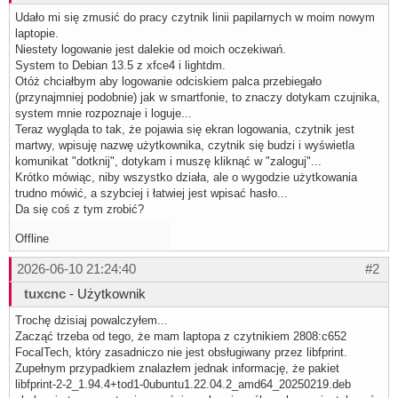
Udało mi się zmusić do pracy czytnik linii papilarnych w moim nowym
laptopie.
Niestety logowanie jest dalekie od moich oczekiwań.
System to Debian 13.5 z xfce4 i lightdm.
Otóż chciałbym aby logowanie odciskiem palca przebiegało
(przynajmniej podobnie) jak w smartfonie, to znaczy dotykam czujnika,
system mnie rozpoznaje i loguje...
Teraz wygląda to tak, że pojawia się ekran logowania, czytnik jest
martwy, wpisuję nazwę użytkownika, czytnik się budzi i wyświetla
komunikat "dotknij", dotykam i muszę kliknąć w "zaloguj"...
Krótko mówiąc, niby wszystko działa, ale o wygodzie użytkowania
trudno mówić, a szybciej i łatwiej jest wpisać hasło...
Da się coś z tym zrobić?
Offline
2026-06-10 21:24:40
#2
tuxcnc
- Użytkownik
Trochę dzisiaj powalczyłem...
Zacząć trzeba od tego, że mam laptopa z czytnikiem 2808:c652
FocalTech, który zasadniczo nie jest obsługiwany przez libfprint.
Zupełnym przypadkiem znalazłem jednak informację, że pakiet
libfprint-2-2_1.94.4+tod1-0ubuntu1.22.04.2_amd64_20250219.deb