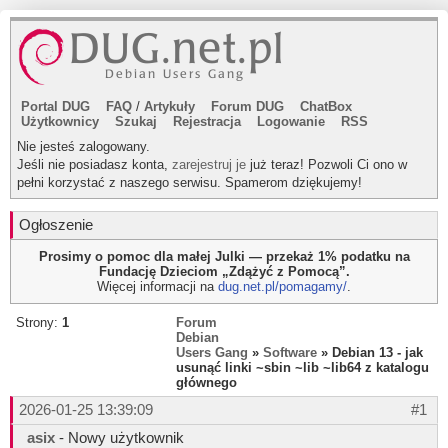
Portal DUG
FAQ
/
Artykuły
Forum DUG
ChatBox
Użytkownicy
Szukaj
Rejestracja
Logowanie
RSS
Nie jesteś zalogowany.
Jeśli nie posiadasz konta,
zarejestruj je
już teraz! Pozwoli Ci ono w
pełni korzystać z naszego serwisu. Spamerom dziękujemy!
Ogłoszenie
Prosimy o pomoc dla małej Julki — przekaż 1% podatku na
Fundację Dzieciom „Zdążyć z Pomocą”.
Więcej informacji na
dug.net.pl/pomagamy/
.
Strony:
1
Forum
Debian
Users Gang
»
Software
» Debian 13 - jak
usunąć linki ~sbin ~lib ~lib64 z katalogu
głównego
2026-01-25 13:39:09
#1
asix
- Nowy użytkownik