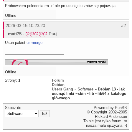
Próbowałem polecenia rm -rf ale po usunięciu znów się pojawiają.
Offline
2026-03-15 10:23:20
#2
mati75
-
Psuj
Usuń pakiet
usrmerge
Offline
Strony:
1
Forum
Debian
Users Gang
»
Software
» Debian 13 - jak
usunąć linki ~sbin ~lib ~lib64 z katalogu
głównego
Skocz do
Powered by
PunBB
© Copyright 2002–2005
Rickard Andersson
To nie jest tylko forum, to
nasza mała ojczyzna ;-)