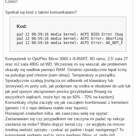
Cześć!
Spotkał się ktoś z takimi komunikatami?
Kod:
paź 12 00:59:16 media kernel: ACPI BIOS Error (bug): Cou
paź 12 00:59:16 media kernel: ACPI Error: Aborting metho
paź 12 00:59:16 media kernel: ACPI Error: AE_NOT_FOUND, 
Komputerek to OptiPlex Micro 3060 z i5-8500T, 8G ramu, 2,5' sata 2T
oraz m2 sata 480G od WD. Wcześniej mi się wieszał, ale problemem
okazały się wadliwe pamięci RAM. Ostatnio sporadycznie łapał ściny
na polsatgo pod chrome (sam obraz). Temperatury w porządku.
Sporadycznie szaleją (rozłącza mi odbiornik od klawiatury lub
'przerywa') mi porty usb, jak podpinam np ssdka w obudowie do usb lub
jak pod sporym obciążeniem procka (przykładowo ffmpeg na
wszystkich wątkach, może być np po 60% - 70% na każdym).
Komunikaty chyba zaczęły się jak zacząłem kombinować z kernelami
(generic i rt z repo debiana stable oraz liquorix).
Rozwiązań znalazłem kilka, ale zawczasu wolę się spytać:
Zastanawiam się czy przypadkiem nie zaczyna mi padać np sekcja
zasilania na mobo? Warto drążyć temat czy - ze względu na mocno
średnią wartość sprzętu - czekać aż padnie i kupić następnego? To
komputerek podpięty pod tv, poza mediami (filmy, yt, radio itd),