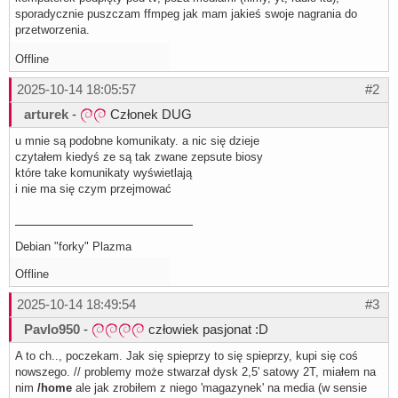
sporadycznie puszczam ffmpeg jak mam jakieś swoje nagrania do
przetworzenia.
Offline
2025-10-14 18:05:57
#2
arturek
-
Członek DUG
u mnie są podobne komunikaty. a nic się dzieje
czytałem kiedyś ze są tak zwane zepsute biosy
które take komunikaty wyświetlają
i nie ma się czym przejmować
Debian "forky" Plazma
Offline
2025-10-14 18:49:54
#3
Pavlo950
-
człowiek pasjonat :D
A to ch.., poczekam. Jak się spieprzy to się spieprzy, kupi się coś
nowszego. // problemy może stwarzał dysk 2,5' satowy 2T, miałem na
nim
/home
ale jak zrobiłem z niego 'magazynek' na media (w sensie