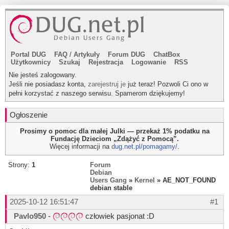
Portal DUG
FAQ
/
Artykuły
Forum DUG
ChatBox
Użytkownicy
Szukaj
Rejestracja
Logowanie
RSS
Nie jesteś zalogowany.
Jeśli nie posiadasz konta,
zarejestruj je
już teraz! Pozwoli Ci ono w
pełni korzystać z naszego serwisu. Spamerom dziękujemy!
Ogłoszenie
Prosimy o pomoc dla małej Julki — przekaż 1% podatku na
Fundację Dzieciom „Zdążyć z Pomocą”.
Więcej informacji na
dug.net.pl/pomagamy/
.
Strony:
1
Forum
Debian
Users Gang
»
Kernel
» AE_NOT_FOUND
debian stable
2025-10-12 16:51:47
#1
Pavlo950
-
człowiek pasjonat :D