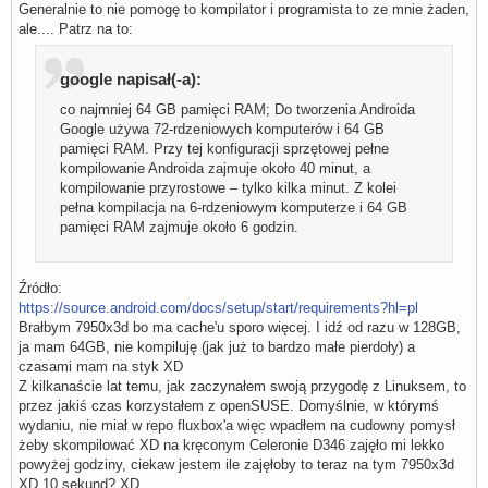
Generalnie to nie pomogę to kompilator i programista to ze mnie żaden,
ale.... Patrz na to:
google napisał(-a):
co najmniej 64 GB pamięci RAM; Do tworzenia Androida
Google używa 72-rdzeniowych komputerów i 64 GB
pamięci RAM. Przy tej konfiguracji sprzętowej pełne
kompilowanie Androida zajmuje około 40 minut, a
kompilowanie przyrostowe – tylko kilka minut. Z kolei
pełna kompilacja na 6-rdzeniowym komputerze i 64 GB
pamięci RAM zajmuje około 6 godzin.
Źródło:
https://source.android.com/docs/setup/start/requirements?hl=pl
Brałbym 7950x3d bo ma cache'u sporo więcej. I idź od razu w 128GB,
ja mam 64GB, nie kompiluję (jak już to bardzo małe pierdoły) a
czasami mam na styk XD
Z kilkanaście lat temu, jak zaczynałem swoją przygodę z Linuksem, to
przez jakiś czas korzystałem z openSUSE. Domyślnie, w którymś
wydaniu, nie miał w repo fluxbox'a więc wpadłem na cudowny pomysł
żeby skompilować XD na kręconym Celeronie D346 zajęło mi lekko
powyżej godziny, ciekaw jestem ile zajęłoby to teraz na tym 7950x3d
XD 10 sekund? XD