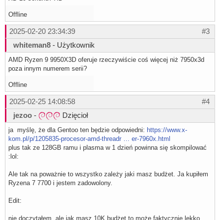
Offline
2025-02-20 23:34:39
#3
whiteman8
- Użytkownik
AMD Ryzen 9 9950X3D oferuje rzeczywiście coś więcej niż 7950x3d
poza innym numerem serii?
Offline
2025-02-25 14:08:58
#4
jezoo
-
Dzięcioł
ja myślę, że dla Gentoo ten będzie odpowiedni:
https://www.x-
kom.pl/p/1205835-procesor-amd-threadr … er-7960x.html
plus tak ze 128GB ramu i plasma w 1 dzień powinna się skompilować
:lol:
Ale tak na poważnie to wszystko zależy jaki masz budżet. Ja kupiłem
Ryzena 7 7700 i jestem zadowolony.
Edit:
nie doczytałem, ale jak masz 10K budżet to może faktycznie lekko