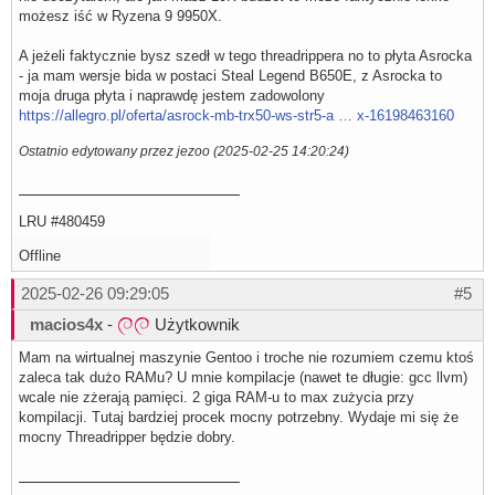
możesz iść w Ryzena 9 9950X.
A jeżeli faktycznie bysz szedł w tego threadrippera no to płyta Asrocka
- ja mam wersje bida w postaci Steal Legend B650E, z Asrocka to
moja druga płyta i naprawdę jestem zadowolony
https://allegro.pl/oferta/asrock-mb-trx50-ws-str5-a … x-16198463160
Ostatnio edytowany przez jezoo (2025-02-25 14:20:24)
LRU #480459
Offline
2025-02-26 09:29:05
#5
macios4x
-
Użytkownik
Mam na wirtualnej maszynie Gentoo i troche nie rozumiem czemu ktoś
zaleca tak dużo RAMu? U mnie kompilacje (nawet te długie: gcc llvm)
wcale nie zżerają pamięci. 2 giga RAM-u to max zużycia przy
kompilacji. Tutaj bardziej procek mocny potrzebny. Wydaje mi się że
mocny Threadripper będzie dobry.