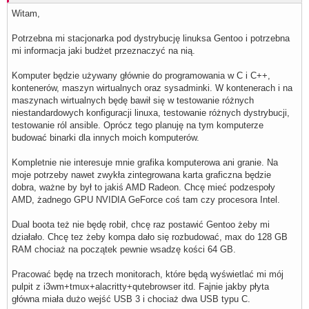
Witam,
Potrzebna mi stacjonarka pod dystrybucję linuksa Gentoo i potrzebna
mi informacja jaki budżet przeznaczyć na nią.
Komputer będzie używany głównie do programowania w C i C++,
kontenerów, maszyn wirtualnych oraz sysadminki. W kontenerach i na
maszynach wirtualnych będę bawił się w testowanie różnych
niestandardowych konfiguracji linuxa, testowanie różnych dystrybucji,
testowanie ról ansible. Oprócz tego planuję na tym komputerze
budować binarki dla innych moich komputerów.
Kompletnie nie interesuje mnie grafika komputerowa ani granie. Na
moje potrzeby nawet zwykła zintegrowana karta graficzna będzie
dobra, ważne by był to jakiś AMD Radeon. Chcę mieć podzespoły
AMD, żadnego GPU NVIDIA GeForce coś tam czy procesora Intel.
Dual boota też nie będę robił, chcę raz postawić Gentoo żeby mi
działało. Chcę tez żeby kompa dało się rozbudować, max do 128 GB
RAM chociaż na początek pewnie wsadzę kości 64 GB.
Pracować będę na trzech monitorach, które będą wyświetlać mi mój
pulpit z i3wm+tmux+alacritty+qutebrowser itd. Fajnie jakby płyta
główna miała dużo wejść USB 3 i chociaż dwa USB typu C.