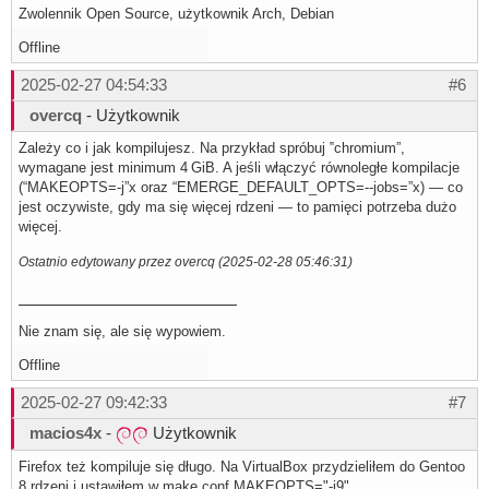
Zwolennik Open Source, użytkownik Arch, Debian
Offline
2025-02-27 04:54:33
#6
overcq
- Użytkownik
Zależy co i jak kompilujesz. Na przykład spróbuj ‟chromium”,
wymagane jest minimum 4 GiB. A jeśli włączyć równoległe kompilacje
(“MAKEOPTS=-j”x oraz “EMERGE_DEFAULT_OPTS=--jobs=”x) — co
jest oczywiste, gdy ma się więcej rdzeni — to pamięci potrzeba dużo
więcej.
Ostatnio edytowany przez overcq (2025-02-28 05:46:31)
Nie znam się, ale się wypowiem.
Offline
2025-02-27 09:42:33
#7
macios4x
-
Użytkownik
Firefox też kompiluje się długo. Na VirtualBox przydzieliłem do Gentoo
8 rdzeni i ustawiłem w make.conf MAKEOPTS="-j9".