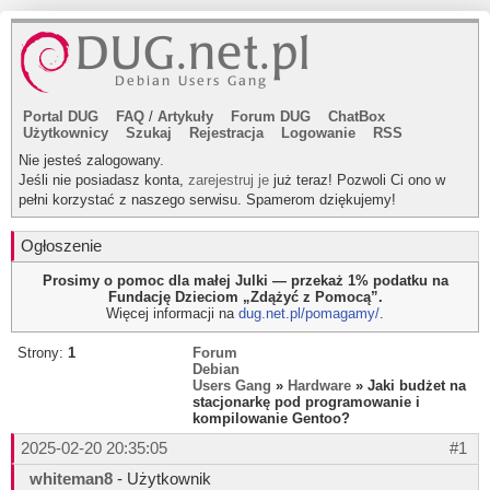
Portal DUG
FAQ
/
Artykuły
Forum DUG
ChatBox
Użytkownicy
Szukaj
Rejestracja
Logowanie
RSS
Nie jesteś zalogowany.
Jeśli nie posiadasz konta,
zarejestruj je
już teraz! Pozwoli Ci ono w
pełni korzystać z naszego serwisu. Spamerom dziękujemy!
Ogłoszenie
Prosimy o pomoc dla małej Julki — przekaż 1% podatku na
Fundację Dzieciom „Zdążyć z Pomocą”.
Więcej informacji na
dug.net.pl/pomagamy/
.
Strony:
1
Forum
Debian
Users Gang
»
Hardware
» Jaki budżet na
stacjonarkę pod programowanie i
kompilowanie Gentoo?
2025-02-20 20:35:05
#1
whiteman8
- Użytkownik