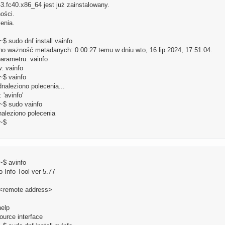
-3.fc40.x86_64 jest już zainstalowany.
ości.
enia.
 sudo dnf install vainfo
o ważność metadanych: 0:00:27 temu w dniu wto, 16 lip 2024, 17:51:04.
arametru: vainfo
: vainfo
$ vainfo
dnaleziono polecenia...
'avinfo'
$ sudo vainfo
naleziono polecenia
~$
$ avinfo
o Info Tool ver 5.77
<remote address>
elp
ce interface