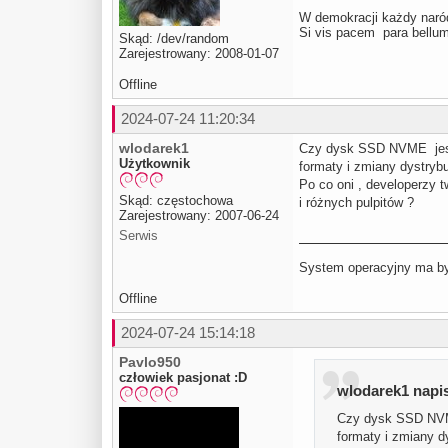
W demokracji każdy naród
Si vis pacem para be
Skąd: /dev/random
Zarejestrowany: 2008-01-07
Offline
2024-07-24 11:20:34
wlodarek1
Czy dysk SSD NVME jest 
Użytkownik
formaty i zmiany dystrybu
Po co oni , developerzy t
Skąd: częstochowa
i różnych pulpitów ?
Zarejestrowany: 2007-06-24
Serwis
System operacyjny ma być
Offline
2024-07-24 15:14:18
Pavlo950
człowiek pasjonat :D
wlodarek1 napis
Czy dysk SSD NVME
formaty i zmiany dy