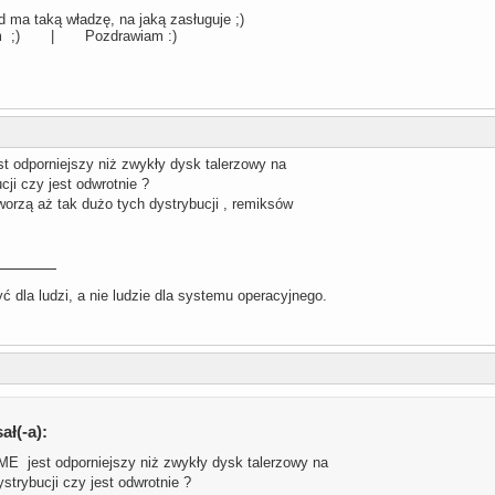
 ma taką władzę, na jaką zasługuje ;)
llum ;) | Pozdrawiam :)
odporniejszy niż zwykły dysk talerzowy na
cji czy jest odwrotnie ?
worzą aż tak dużo tych dystrybucji , remiksów
 dla ludzi, a nie ludzie dla systemu operacyjnego.
ał(-a):
 jest odporniejszy niż zwykły dysk talerzowy na
strybucji czy jest odwrotnie ?