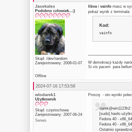
Jacekalex
libva
i
vainfo
masz w sy
Podobno człowiek...;)
pokaż wynik z terminala:
Kod:
vainfo
Skąd: /dev/random
W demokracji każdy naród
Zarejestrowany: 2008-01-07
Si vis pacem para be
Offline
2024-07-16 17:53:58
wlodarek1
Proszę - oto wyniki polec
Użytkownik
darek@win1123h2:~$
Skąd: częstochowa
[sudo] hasło użytk
Zarejestrowany: 2007-06-24
Fedora 40 - x
Serwis
Fedora 40 - x
Ostatnio sprawdzon