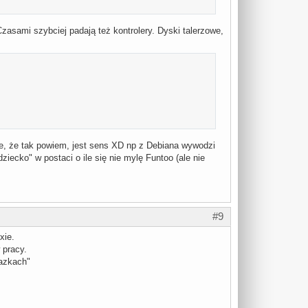
zasami szybciej padają też kontrolery. Dyski talerzowe,
e, że tak powiem, jest sens XD np z Debiana wywodzi
iecko" w postaci o ile się nie mylę Funtoo (ale nie
#9
xie.
 pracy.
lazkach"