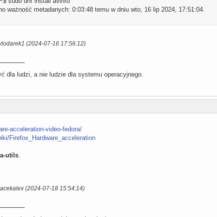
 sudo dnf install avinfo
o ważność metadanych: 0:03:48 temu w dniu wto, 16 lip 2024, 17:51:04.
wlodarek1 (2024-07-16 17:56:12)
 dla ludzi, a nie ludzie dla systemu operacyjnego.
are-acceleration-video-fedora/
/wiki/Firefox_Hardware_acceleration
a-utils
.
Jacekalex (2024-07-18 15:54:14)