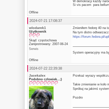
W demokracji każdy naród
Si vis pacem para be
Offline
2024-07-21 17:08:37
wlodarek1
Zmieniłem fedorę 40 na tak
Użytkownik
Na tym distro odtwarzacz
https://forum.fedora.pl/
Skąd: częstochowa
Zarejestrowany: 2007-06-24
Serwis
System operacyjny ma być
Offline
2024-07-22 22:39:38
Jacekalex
Przekaż wyrazy współczu
Podobno człowiek...;)
Takie zmienianie w koło 
Spróbuj na jakimś systemi
Pozdro