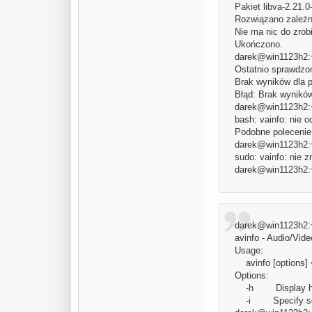
Pakiet libva-2.21.0
Rozwiązano zależn
Nie ma nic do zrobi
Ukończono.
darek@win1123h2:~$
Ostatnio sprawdzon
Brak wyników dla p
Błąd: Brak wyników
darek@win1123h2:~
bash: vainfo: nie o
Podobne polecenie: 
darek@win1123h2:~
sudo: vainfo: nie z
darek@win1123h2:
darek@win1123h2:~
avinfo - Audio/Vide
Usage:
avinfo [options] 
Options:
-h Display h
-i Specify sour