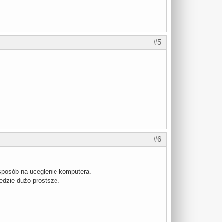
#5
#6
 sposób na uceglenie komputera.
będzie dużo prostsze.