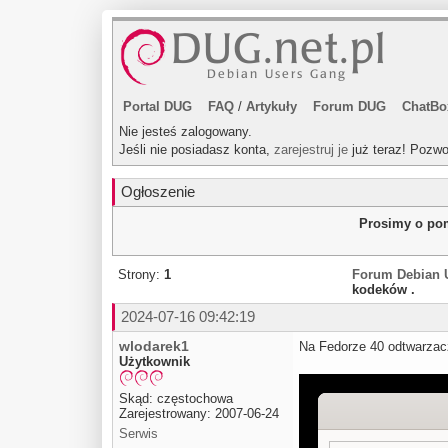
Portal DUG
FAQ
/
Artykuły
Forum DUG
ChatBo
Nie jesteś zalogowany.
Jeśli nie posiadasz konta,
zarejestruj je
już teraz! Pozwo
Ogłoszenie
Prosimy o pom
Strony:
1
Forum Debian 
kodeków .
2024-07-16 09:42:19
wlodarek1
Na Fedorze 40 odtwarzacz
Użytkownik
Skąd: częstochowa
Zarejestrowany: 2007-06-24
Serwis