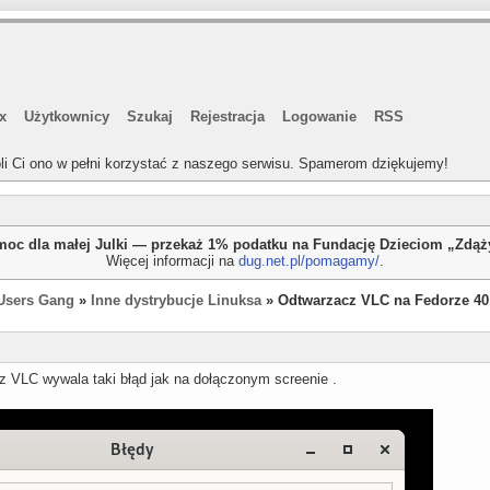
x
Użytkownicy
Szukaj
Rejestracja
Logowanie
RSS
li Ci ono w pełni korzystać z naszego serwisu. Spamerom dziękujemy!
oc dla małej Julki — przekaż 1% podatku na Fundację Dzieciom „Zdą
Więcej informacji na
dug.net.pl/pomagamy/
.
Users Gang
»
Inne dystrybucje Linuksa
» Odtwarzacz VLC na Fedorze 40
 VLC wywala taki błąd jak na dołączonym screenie .