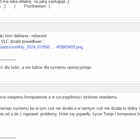
 ma taką władzę, na jaką zasługuje ;)
llum ;) | Pozdrawiam :)
i klon debiana - relianoid .
 VLC działa prawidłowo ;
uploads/monthly_2024_07/850 … 4f5883403.png
 dla ludzi, a nie ludzie dla systemu operacyjnego.
cia swojemu komputerowi a w szczególności dyskowi twardemu.
macieju systemu bo w tym coś nie działa a w tamtym coś nie działa to dobry
e od a do z naprawić problemy, które się pojawiły, życie Twoje i komputera 