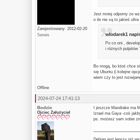
Jest mniej odporny ze wz
o ile nie są to jakieś ul
Zarejestrowany: 2012-02-20
wlodarek1 napis
Serwis
Po co oni , develo
i różnych pulpitów 
Bo mogą, bo ktoś chce si
się Ubuntu (i kolejne opc
wiem czy to jest rozwijan
Offline
2024-07-24 17:41:13
Bodzio
I jeszcze Mandrake ma Ma
Ojciec Założyciel
Izrael ma Gaya -coś jakby
ps. możesz sam sobie zr
Debian jest lepszy niż ws