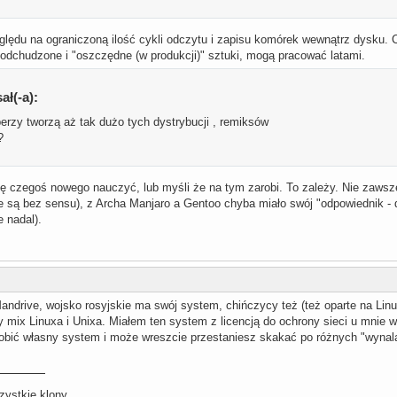
ględu na ograniczoną ilość cykli odczytu i zapisu komórek wewnątrz dysku. C
tra odchudzone i "oszczędne (w produkcji)" sztuki, mogą pracować latami.
ał(-a):
perzy tworzą aż tak dużo tych dystrybucji , remiksów
?
ę czegoś nowego nauczyć, lub myśli że na tym zarobi. To zależy. Nie zawsz
je są bez sensu), z Archa Manjaro a Gentoo chyba miało swój "odpowiednik - dz
e nadal).
ndrive, wojsko rosyjskie ma swój system, chińczycy też (też oparte na Linu
 mix Linuxa i Unixa. Miałem ten system z licencją do ochrony sieci u mnie w
obić własny system i może wreszcie przestaniesz skakać po różnych "wyna
zystkie klony