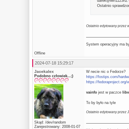
darek@win1123h2:~$
Ostatnio sprawdzon
Ostatnio edytowany przez 
System operacyjny ma być
Offline
2024-07-18 15:29:17
Jacekalex
W necie nic o Fedorze?
Podobno człowiek...;)
https://fostips.com/hardw
https://fedoraproject.org
vainfo
jest w paczce
libv
To by było na tyle
Ostatnio edytowany przez 
Skąd: /dev/random
Zarejestrowany: 2008-01-07