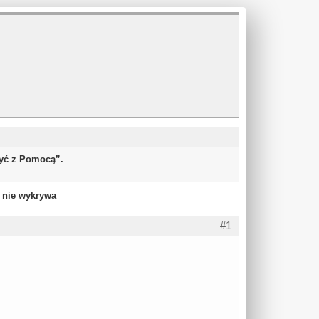
żyć z Pomocą”.
 nie wykrywa
#1