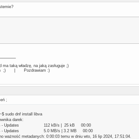
stemie?
 ma taką władzę, na jaką zasługuje ;)
llum ;) | Pozdrawiam :)
eń ;
 sudo dnf install libva
ownika darek:
86_64 - Updates 112 kB/s | 25 kB 00:00
86_64 - Updates 5.0 MB/s | 3.2 MB 00:00
o ważność metadanych: 0:00:03 temu w dniu wto, 16 lip 2024, 17:51:04.