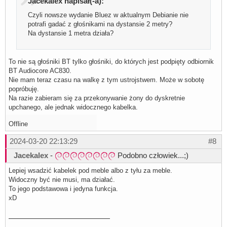
Jacekalex napisał(-a):
Czyli nowsze wydanie Bluez w aktualnym Debianie nie
potrafi gadać z głośnikami na dystansie 2 metry?
Na dystansie 1 metra działa?
To nie są głośniki BT tylko głośniki, do których jest podpięty odbiornik
BT Audiocore AC830.
Nie mam teraz czasu na walkę z tym ustrojstwem. Może w sobotę
popróbuję.
Na razie zabieram się za przekonywanie żony do dyskretnie
upchanego, ale jednak widocznego kabelka.
Offline
2024-03-20 22:13:29
#8
Jacekalex
-
Podobno człowiek...;)
Lepiej wsadzić kabelek pod meble albo z tyłu za meble.
Widoczny być nie musi, ma działać.
To jego podstawowa i jedyna funkcja.
xD