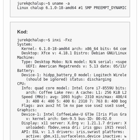
jurek@chalup:~$ uname -a

Linux chalup 6.1.0-18-amd64 #1 SMP PREEMPT_DYNAMIC Debia
Kod:
jurek@chalup:~$ inxi -Fxz

System:

  Kernel: 6.1.0-18-amd64 arch: x86_64 bits: 64 compiler:
  Desktop: Xfce v: 4.18.1 Distro: Debian GNU/Linux 12 (bo
Machine:

  Type: Desktop Mobo: N/A model: N/A serial: <superuser 
    UEFI: American Megatrends v: 5.13 date: 05/13/2020

Battery:

  Device-1: hidpp_battery_0 model: Logitech Wireless Key
    (should be ignored) status: discharging

CPU:

  Info: quad core model: Intel Core i7-8559U bits: 64 ty
    arch: Coffee Lake rev: A cache: L1: 256 KiB L2: 1024
  Speed (MHz): avg: 1093 high: 2310 min/max: 400/4500 co
    3: 400 4: 400 5: 400 6: 2310 7: 763 8: 400 bogomips: 
  Flags: avx avx2 ht lm nx pae sse sse2 sse3 sse4_1 sse4
Graphics:

  Device-1: Intel CoffeeLake-U GT3e [Iris Plus Graphics 
    v: kernel arch: Gen-9.5 bus-ID: 00:02.0

  Display: x11 server: X.Org v: 1.21.1.7 driver: X: load
    unloaded: fbdev,vesa dri: iris gpu: i915 resolution:
  API: EGL v: 1.5 drivers: iris,swrast platforms:

    active: gbm,x11,surfaceless,device inactive: wayland
