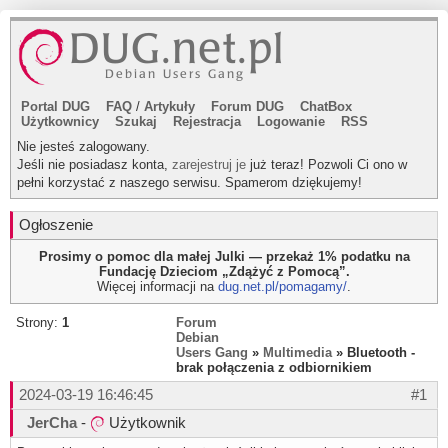
Portal DUG
FAQ
/
Artykuły
Forum DUG
ChatBox
Użytkownicy
Szukaj
Rejestracja
Logowanie
RSS
Nie jesteś zalogowany.
Jeśli nie posiadasz konta,
zarejestruj je
już teraz! Pozwoli Ci ono w
pełni korzystać z naszego serwisu. Spamerom dziękujemy!
Ogłoszenie
Prosimy o pomoc dla małej Julki — przekaż 1% podatku na
Fundację Dzieciom „Zdążyć z Pomocą”.
Więcej informacji na
dug.net.pl/pomagamy/
.
Strony:
1
Forum
Debian
Users Gang
»
Multimedia
» Bluetooth -
brak połączenia z odbiornikiem
2024-03-19 16:46:45
#1
JerCha
-
Użytkownik