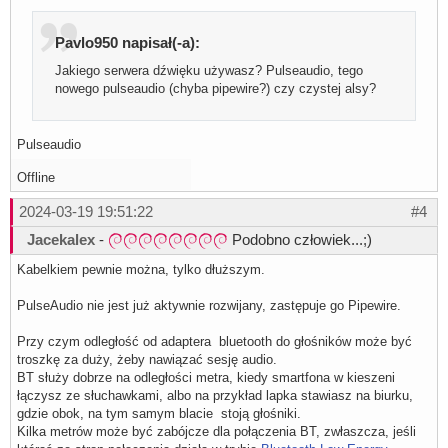
    mapped: chalup--vg-var

Swap:

  Alert: No swap data was found.

Pavlo950 napisał(-a):
Sensors:

  System Temperatures: cpu: 39.0 C pch: 36.0 C mobo: N/A

Jakiego serwera dźwięku używasz? Pulseaudio, tego
  Fan Speeds (rpm): N/A

Info:

nowego pulseaudio (chyba pipewire?) czy czystej alsy?
  Memory: total: 16 GiB available: 15.51 GiB used: 4.62 
  Processes: 293 Uptime: 7h 53m Init: systemd target: gr
  Packages: 2591 Compilers: gcc: 12.2.0 Shell: Bash v: 5
Pulseaudio
Offline
2024-03-19 19:51:22
#4
Jacekalex
-
Podobno człowiek...;)
Kabelkiem pewnie można, tylko dłuższym.
PulseAudio nie jest już aktywnie rozwijany, zastępuje go Pipewire.
Przy czym odległość od adaptera bluetooth do głośników może być
troszkę za duży, żeby nawiązać sesję audio.
BT służy dobrze na odległości metra, kiedy smartfona w kieszeni
łączysz ze słuchawkami, albo na przykład lapka stawiasz na biurku,
gdzie obok, na tym samym blacie stoją głośniki.
Kilka metrów może być zabójcze dla połączenia BT, zwłaszcza, jeśli