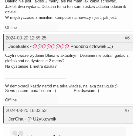
Daleko nie jest, jakieś 2 metry, ale nie mam jak kabla schować.
Jakieś dwa wydania Debiana temu ten sam zestaw adapter-odbiornik
działał.
W międzyczasie zmieniłem komputer na nowszy i jest, jak jest.
Offline
2024-03-20 12:59:25
#6
Jacekalex
-
Podobno człowiek...;)
Czyli nowsze wydanie Bluez w aktualnym Debianie nie potrafi gadać z
głośnikami na dystansie 2 metry?
Na dystansie 1 metra działa?
W demokracji każdy naród ma taką władzę, na jaką zasługuje ;)
Si vis pacem para bellum ;) | Pozdrawiam :)
Offline
2024-03-20 16:03:53
#7
JerCha
-
Użytkownik