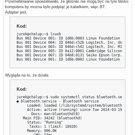
Przemeblowanie spowodowało, że głośniki nie mogą być na tyle blisko
komputera by mozna było podpiąć je kabelkiem, więc BT.
Adapter jest.
Kod:
jurek@chalup:~$ lsusb

Bus 002 Device 001: ID 1d6b:0003 Linux Foundation 3.0 roo
Bus 001 Device 004: ID 046d:c52b Logitech, Inc. Unifying
Bus 001 Device 003: ID 046d:c542 Logitech, Inc. M185 com
Bus 001 Device 005: ID 0a12:0001 Cambridge Silicon Radio
Bus 001 Device 007: ID 04b8:0131 Seiko Epson Corp. GT-F7
Bus 001 Device 001: ID 1d6b:0002 Linux Foundation 2.0 ro
Wygląda na to, że działa:
Kod:
jurek@chalup:~$ sudo systemctl status bluetooth.service

● bluetooth.service - Bluetooth service

     Loaded: loaded (/lib/systemd/system/bluetooth.servi
     Active: active (running) since Tue 2024-03-19 12:48
       Docs: man:bluetoothd(8)

   Main PID: 34242 (bluetoothd)

     Status: "Running"

      Tasks: 1 (limit: 18920)

     Memory: 996.0K
