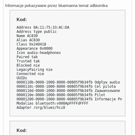
Informacje pokazywane przez bluemanna temat odbiornika
Kod:
Address 0A:11:75:33:AC:DA

Address type public

Name AC830

Alias AC830

Class 0x240418

Appearance 0x0000

Icon audio-headphones

Paired tak

Trusted tak

Blocked nie

LegacyPairing nie

Connected nie

UUIDs 

0000110b-0000-1000-8000-00805f9b34fb Odpływ audio

0000110c-0000-1000-8000-00805f9b34fb Cel pilota

0000110d-0000-1000-8000-00805f9b34fb Zaawansowane audio

0000110e-0000-1000-8000-00805f9b34fb Pilot

00001200-0000-1000-8000-00805f9b34fb Informacje PnP

Modalias bluetooth:v000ApFFFFdFFFF

Adapter /org/bluez/hci0
Kod: