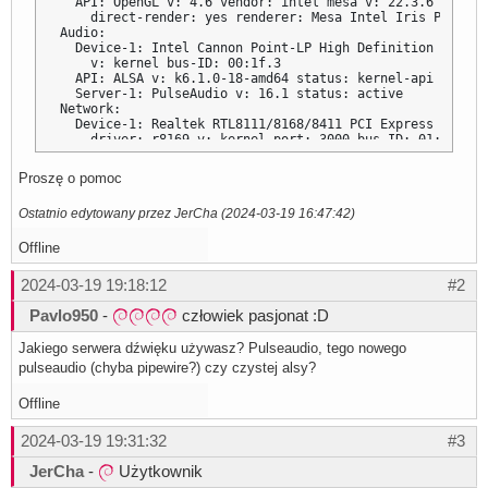
  API: OpenGL v: 4.6 vendor: intel mesa v: 22.3.6 glx-v: 
    direct-render: yes renderer: Mesa Intel Iris Plus Gr
Audio:

  Device-1: Intel Cannon Point-LP High Definition Audio 
    v: kernel bus-ID: 00:1f.3

  API: ALSA v: k6.1.0-18-amd64 status: kernel-api

  Server-1: PulseAudio v: 16.1 status: active

Network:

  Device-1: Realtek RTL8111/8168/8411 PCI Express Gigabi
    driver: r8169 v: kernel port: 3000 bus-ID: 01:00.0

  IF: enp1s0 state: up speed: 100 Mbps duplex: full mac:
  Device-2: Intel WiFi Link 5100 driver: iwlwifi v: kern
Proszę o pomoc
  IF: wlp2s0 state: down mac: <filter>

Bluetooth:

Ostatnio edytowany przez JerCha (2024-03-19 16:47:42)
  Device-1: Cambridge Silicon Radio Bluetooth Dongle (HC
    v: 0.8 type: USB bus-ID: 1-3:5

  Report: hciconfig ID: hci0 rfk-id: 2 state: up address
Offline
    lmp-v: 6

Drives:

2024-03-19 19:18:12
#2
  Local Storage: total: 1.14 TiB used: 374.59 GiB (32.0%)
  ID-1: /dev/sda vendor: Western Digital model: WD10SPZX-
Pavlo950
-
człowiek pasjonat :D
    size: 931.51 GiB

  ID-2: /dev/sdb vendor: LITE-ON model: CV8-8E256 size: 
Jakiego serwera dźwięku używasz? Pulseaudio, tego nowego
Partition:

pulseaudio (chyba pipewire?) czy czystej alsy?
  ID-1: / size: 22.75 GiB used: 15.26 GiB (67.1%) fs: ex
    mapped: chalup--vg-root

  ID-2: /boot size: 234.3 MiB used: 206.7 MiB (88.2%) fs:
Offline
    dev: /dev/sdb2

  ID-3: /boot/efi size: 511 MiB used: 5.8 MiB (1.1%) fs:
2024-03-19 19:31:32
#3
  ID-4: /home size: 183.32 GiB used: 120.24 GiB (65.6%) f
    dev: /dev/dm-5 mapped: chalup--vg-home

JerCha
-
Użytkownik
  ID-5: /var size: 9.07 GiB used: 4.24 GiB (46.7%) fs: e