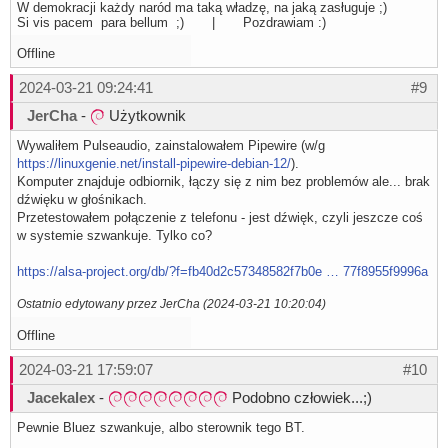
W demokracji każdy naród ma taką władzę, na jaką zasługuje ;)
Si vis pacem para bellum ;) | Pozdrawiam :)
Offline
2024-03-21 09:24:41
#9
JerCha
-
Użytkownik
Wywaliłem Pulseaudio, zainstalowałem Pipewire (w/g
https://linuxgenie.net/install-pipewire-debian-12/
).
Komputer znajduje odbiornik, łączy się z nim bez problemów ale... brak
dźwięku w głośnikach.
Przetestowałem połączenie z telefonu - jest dźwięk, czyli jeszcze coś
w systemie szwankuje. Tylko co?
https://alsa-project.org/db/?f=fb40d2c57348582f7b0e … 77f8955f9996a
Ostatnio edytowany przez JerCha (2024-03-21 10:20:04)
Offline
2024-03-21 17:59:07
#10
Jacekalex
-
Podobno człowiek...;)
Pewnie Bluez szwankuje, albo sterownik tego BT.