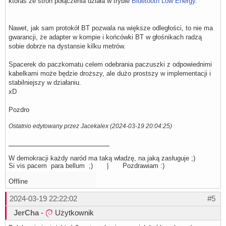
któraś ze stron połączenia działa w trybie
Bluetooth Low Energy
.
Nawet, jak sam protokół BT pozwala na większe odległości, to nie ma
gwarancji, że adapter w kompie i końcówki BT w głośnikach radzą
sobie dobrze na dystansie kilku metrów.
Spacerek do paczkomatu celem odebrania paczuszki z odpowiednimi
kabelkami może będzie droższy, ale dużo prostszy w implementacji i
stabilniejszy w działaniu.
xD
Pozdro
Ostatnio edytowany przez Jacekalex (2024-03-19 20:04:25)
W demokracji każdy naród ma taką władzę, na jaką zasługuje ;)
Si vis pacem para bellum ;) | Pozdrawiam :)
Offline
2024-03-19 22:22:02
#5
JerCha
-
Użytkownik