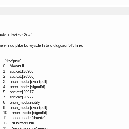
nd/* > lsof.txt 2>&1
wałem do pliku bo wyszła lista o długości 543 linie.
 /dev/pts/0
 0 /dev/null
 1 socket:[26906]
 2 socket:[26906]
 3 anon_inode:[eventpoll]
 4 anon_inode:[signalfd]
 5 socket:[26917]
 7 socket:[26922]
 8 anon_inode:inotify
 9 anon_inode:[eventpoll]
 10 anon_inode:[signalfd]
 11 anon_inode:[timerfd]
 12 /run/hwdb.bin
 13 /proc/pressure/memory