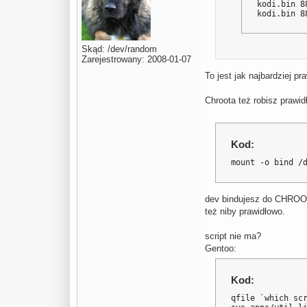
kodi.bin 8
kodi.bin 8
Skąd: /dev/random
Zarejestrowany: 2008-01-07
To jest jak najbardziej p
Chroota też robisz prawid
Kod:
mount -o bind /
dev bindujesz do CHROO
też niby prawidłowo.
script nie ma?
Gentoo:
Kod:
qfile `which scr