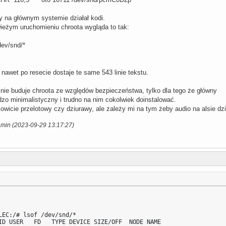
 na głównym systemie działał kodi.
wieżym uruchomieniu chroota wygląda to tak:
dev/snd/*
nawet po resecie dostaje te same 543 linie tekstu.
ie buduje chroota ze względów bezpieczeństwa, tylko dla tego że główny
dzo minimalistyczny i trudno na nim cokolwiek doinstalować.
wicie przelotowy czy dziurawy, ale zależy mi na tym żeby audio na alsie dzi
amin (2023-09-29 13:17:27)
LEC:/# lsof /dev/snd/*

ID USER   FD   TYPE DEVICE SIZE/OFF  NODE NAME
