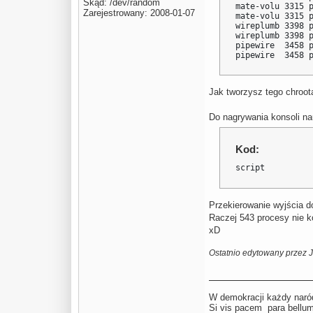
Skąd: /dev/random
mate-volu 3315 p
Zarejestrowany: 2008-01-07
mate-volu 3315 p
wireplumb 3398 p
wireplumb 3398 p
pipewire  3458 p
pipewire  3458 
Jak tworzysz tego chroot
Do nagrywania konsoli na
Kod:
script
Przekierowanie wyjścia do
Raczej 543 procesy nie k
xD
Ostatnio edytowany przez 
W demokracji każdy naród
Si vis pacem para be