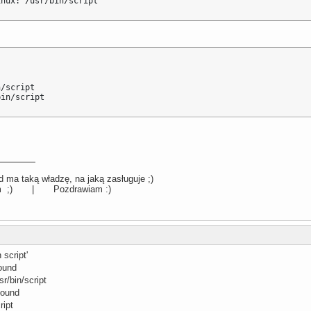
inux: /usr/bin/script
/script

bin/script
 ma taką władzę, na jaką zasługuje ;)
llum ;) | Pozdrawiam :)
script'
found
r/bin/script
found
ript