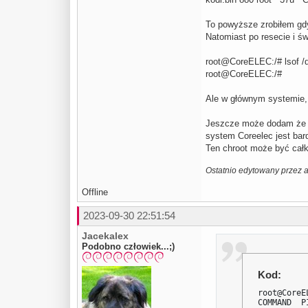
To powyższe zrobiłem gdy
Natomiast po resecie i ś
root@CoreELEC:/# lsof /
root@CoreELEC:/#
Ale w głównym systemie, 
Jeszcze może dodam że n
system Coreelec jest bar
Ten chroot może być całko
Ostatnio edytowany przez 
Offline
2023-09-30 22:51:54
Jacekalex
Podobno człowiek...;)
Kod:
root@CoreE
COMMAND  P