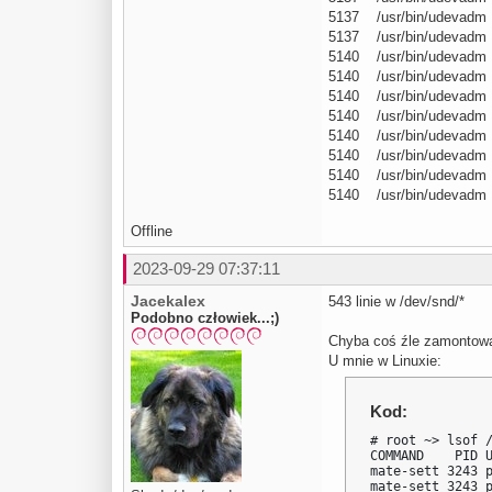
5137 /usr/bin/udevadm
5137 /usr/bin/udevadm
5140 /usr/bin/udevadm
5140 /usr/bin/udevadm
5140 /usr/bin/udevadm
5140 /usr/bin/udevadm
5140 /usr/bin/udevadm
5140 /usr/bin/udevadm
5140 /usr/bin/udevadm
5140 /usr/bin/udevadm
Offline
2023-09-29 07:37:11
Jacekalex
543 linie w /dev/snd/*
Podobno człowiek...;)
Chyba coś źle zamontowa
U mnie w Linuxie:
Kod:
# root ~> lsof /
COMMAND    PID U
mate-sett 3243 p
mate-sett 3243 p