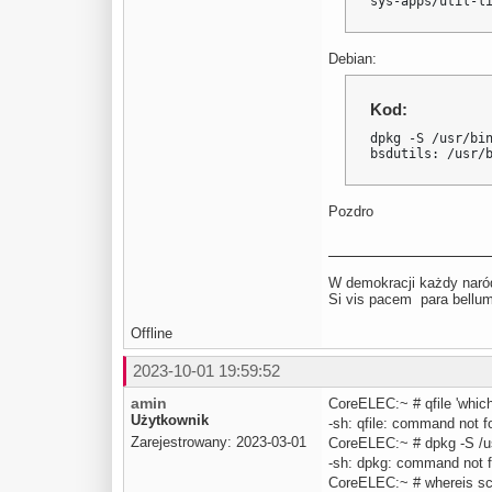
sys-apps/util-l
Debian:
Kod:
dpkg -S /usr/bin
bsdutils: /usr/
Pozdro
W demokracji każdy naród
Si vis pacem para be
Offline
2023-10-01 19:59:52
amin
CoreELEC:~ # qfile 'which 
Użytkownik
-sh: qfile: command not 
Zarejestrowany: 2023-03-01
CoreELEC:~ # dpkg -S /us
-sh: dpkg: command not 
CoreELEC:~ # whereis sc