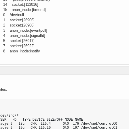
 14 socket:[113016]
 15 anon_inode:[timerfd]
 0 /dev/null
 1 socket:[26906]
 2 socket:[26906]
 3 anon_inode:[eventpoll]
 4 anon_inode:[signalfd]
 5 socket:[26917]
 7 socket:[26922]
 8 anon_inode:inotify
łeś.
dev/snd/* 

SER   FD   TYPE DEVICE SIZE/OFF NODE NAME

acjent   18u   CHR  116,4      0t0  176 /dev/snd/controlC0

acjent   19u   CHR 116,10      0t0  197 /dev/snd/controlC1
