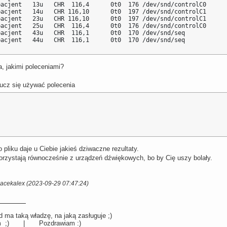
acjent   13u   CHR  116,4      0t0  176 /dev/snd/controlC0

acjent   14u   CHR 116,10      0t0  197 /dev/snd/controlC1

acjent   23u   CHR 116,10      0t0  197 /dev/snd/controlC1

acjent   25u   CHR  116,4      0t0  176 /dev/snd/controlC0

acjent   43u   CHR  116,1      0t0  170 /dev/snd/seq

pacjent   44u   CHR  116,1      0t0  170 /dev/snd/seq
a, jakimi poleceniami?
ucz się używać polecenia
 pliku daje u Ciebie jakieś dziwaczne rezultaty.
orzystają równocześnie z urządzeń dźwiękowych, bo by Cię uszy bolały.
Jacekalex (2023-09-29 07:47:24)
 ma taką władzę, na jaką zasługuje ;)
llum ;) | Pozdrawiam :)