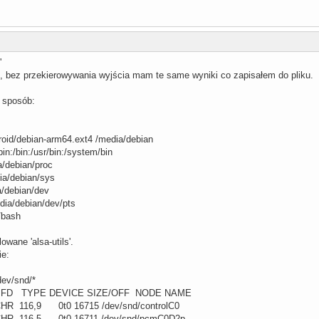
'
c, bez przekierowywania wyjścia mam te same wyniki co zapisałem do pliku.
 sposób:
roid/debian-arm64.ext4 /media/debian
in:/bin:/usr/bin:/system/bin
a/debian/proc
ia/debian/sys
a/debian/dev
dia/debian/dev/pts
/bash
wane 'alsa-utils'.
ie:
dev/snd/*
FD TYPE DEVICE SIZE/OFF NODE NAME
CHR 116,9 0t0 16715 /dev/snd/controlC0
 CHR 116,5 0t0 16711 /dev/snd/pcmC0D2p