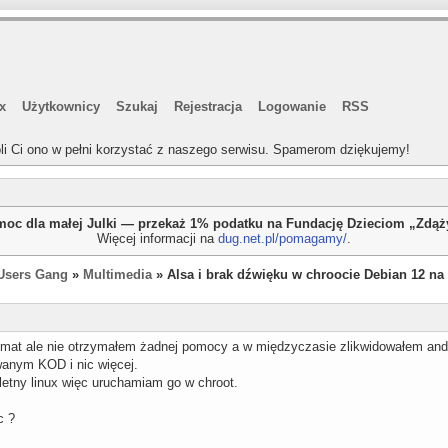
x
Użytkownicy
Szukaj
Rejestracja
Logowanie
RSS
li Ci ono w pełni korzystać z naszego serwisu. Spamerom dziękujemy!
oc dla małej Julki — przekaż 1% podatku na Fundację Dzieciom „Zdą
Więcej informacji na
dug.net.pl/pomagamy/
.
Users Gang
»
Multimedia
» Alsa i brak dźwięku w chroocie Debian 12 na
mat ale nie otrzymałem żadnej pomocy a w międzyczasie zlikwidowałem andr
owanym KOD i nic więcej.
letny linux więc uruchamiam go w chroot.
c ?