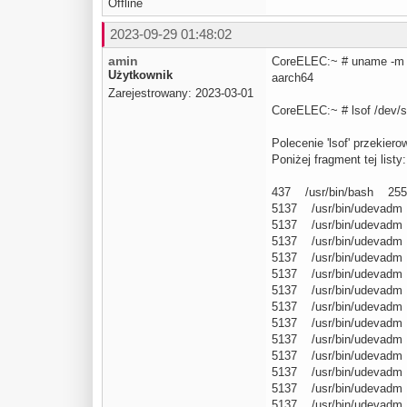
Offline
2023-09-29 01:48:02
amin
CoreELEC:~ # uname -m
Użytkownik
aarch64
Zarejestrowany: 2023-03-01
CoreELEC:~ # lsof /dev/s
Polecenie 'lsof' przekiero
Poniżej fragment tej listy:
437 /usr/bin/bash 255
5137 /usr/bin/udevadm
5137 /usr/bin/udevadm
5137 /usr/bin/udevadm
5137 /usr/bin/udevadm
5137 /usr/bin/udevadm
5137 /usr/bin/udevadm
5137 /usr/bin/udevadm
5137 /usr/bin/udevadm
5137 /usr/bin/udevadm
5137 /usr/bin/udevadm
5137 /usr/bin/udevadm
5137 /usr/bin/udevadm
5137 /usr/bin/udevadm