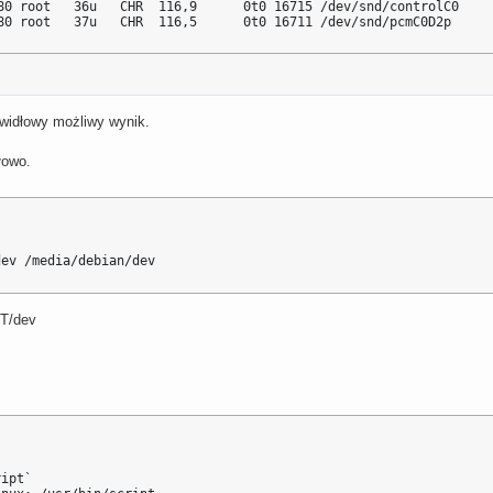
80 root   36u   CHR  116,9      0t0 16715 /dev/snd/controlC0

80 root   37u   CHR  116,5      0t0 16711 /dev/snd/pcmC0D2p
rawidłowy możliwy wynik.
łowo.
dev /media/debian/dev
T/dev
ipt`
