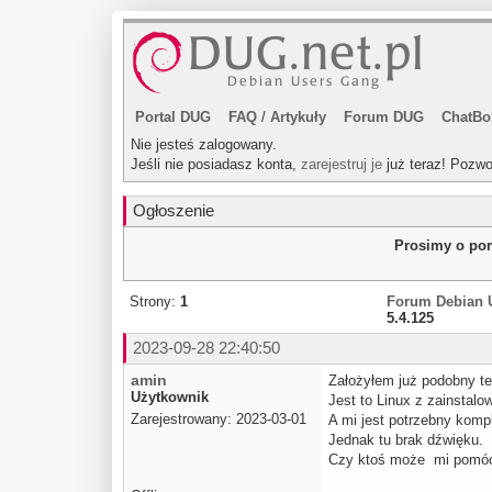
Portal DUG
FAQ
/
Artykuły
Forum DUG
ChatBo
Nie jesteś zalogowany.
Jeśli nie posiadasz konta,
zarejestruj je
już teraz! Pozwo
Ogłoszenie
Prosimy o pom
Strony:
1
Forum Debian 
5.4.125
2023-09-28 22:40:50
amin
Założyłem już podobny te
Użytkownik
Jest to Linux z zainstal
Zarejestrowany: 2023-03-01
A mi jest potrzebny komp
Jednak tu brak dźwięku.
Czy ktoś może mi pomó