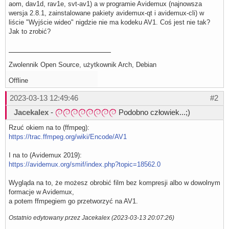
aom, dav1d, rav1e, svt-av1) a w programie Avidemux (najnowsza
wersja 2.8.1, zainstalowane pakiety avidemux-qt i avidemux-cli) w
liście "Wyjście wideo" nigdzie nie ma kodeku AV1. Coś jest nie tak?
Jak to zrobić?
Zwolennik Open Source, użytkownik Arch, Debian
Offline
2023-03-13 12:49:46
#2
Jacekalex
-
Podobno człowiek...;)
Rzuć okiem na to (ffmpeg):
https://trac.ffmpeg.org/wiki/Encode/AV1
I na to (Avidemux 2019):
https://avidemux.org/smif/index.php?topic=18562.0
Wygląda na to, że możesz obrobić film bez kompresji albo w dowolnym
formacje w Avidemux,
a potem ffmpegiem go przetworzyć na AV1.
Ostatnio edytowany przez Jacekalex (2023-03-13 20:07:26)