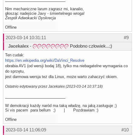
Nim mechaniczne larum zagrasz mi, kanalio,
głosząc nadejście Javy - śmiertelnego wroga!
Zespół Adwokacki Dyskrecja
Offline
2023-03-14 10:31:11
#9
Jacekalex
-
Podobno człowiek...;)
Ten cudak:
https://en.wikipedia.org/wiki/DaVinci_Resolve
obrabia AV1 (od wersji bodaj 18), tylko ma niebagatelne wymagania co
do sprzętu,
jest darmowa wersja też dla Linux, może warto zahaczyć okiem.
Ostatnio edytowany przez Jacekalex (2023-03-14 10:37:18)
W demokracji każdy naród ma taką władzę, na jaką zasługuje ;)
Si vis pacem para bellum ;) | Pozdrawiam :)
Offline
2023-03-14 11:06:09
#10