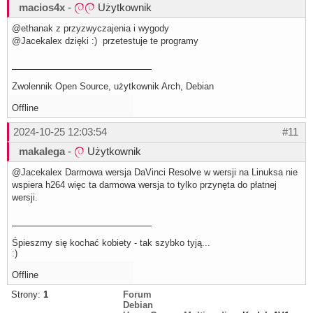
macios4x
-
Użytkownik
@ethanak z przyzwyczajenia i wygody
@Jacekalex dzięki :) przetestuje te programy
Zwolennik Open Source, użytkownik Arch, Debian
Offline
2024-10-25 12:03:54
#11
makalega
-
Użytkownik
@Jacekalex Darmowa wersja DaVinci Resolve w wersji na Linuksa nie
wspiera h264 więc ta darmowa wersja to tylko przynęta do płatnej
wersji.
Śpieszmy się kochać kobiety - tak szybko tyją...
:)
Offline
Strony:
1
Forum
Debian