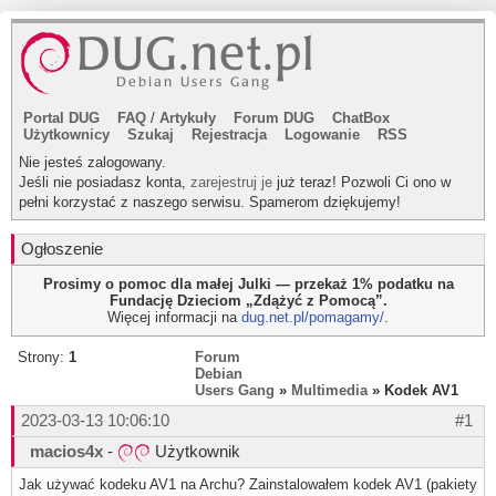
Portal DUG
FAQ
/
Artykuły
Forum DUG
ChatBox
Użytkownicy
Szukaj
Rejestracja
Logowanie
RSS
Nie jesteś zalogowany.
Jeśli nie posiadasz konta,
zarejestruj je
już teraz! Pozwoli Ci ono w
pełni korzystać z naszego serwisu. Spamerom dziękujemy!
Ogłoszenie
Prosimy o pomoc dla małej Julki — przekaż 1% podatku na
Fundację Dzieciom „Zdążyć z Pomocą”.
Więcej informacji na
dug.net.pl/pomagamy/
.
Strony:
1
Forum
Debian
Users Gang
»
Multimedia
» Kodek AV1
2023-03-13 10:06:10
#1
macios4x
-
Użytkownik
Jak używać kodeku AV1 na Archu? Zainstalowałem kodek AV1 (pakiety