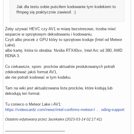
Jak dla testu sobie puściłem kodowanie tym kodekiem to
ffmpeg się praktycznie zawiesił. :)
Żeby używać HEVC czy AV1 w miarę bezstresowo, trzeba mieć
wsparcie w sprzętowym dekodowaniu i kodowaniu.
Czyli albo procek z GPU który to sprzętowo koduje (Intel od Meteor
Lake).
albo kartę, która to obrabia: Nvidia RTX40xx, Intel Arc od 380, AMD
RDNA 3.
Co ciekawsze, sporo procków aktualnie produkowanych potrafi
zdekodować jakiś format AV1,
ale nie potrafi kodować w tym kodeku.
Tam na wiki jest aktualizowana lista procków, które kodują lub
dekodują ten format.
Tu conieco o Meteor Lake i AV1:
https://videocardz.com/newz/intel-confirms-meteor-l … oding-support
Ostatnio edytowany przez Jacekalex (2023-03-14 02:17:41)