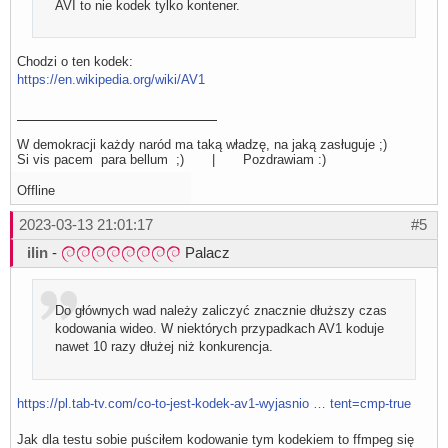
AVI to nie kodek tylko kontener.
Chodzi o ten kodek:
https://en.wikipedia.org/wiki/AV1
W demokracji każdy naród ma taką władzę, na jaką zasługuje ;)
Si vis pacem para bellum ;) | Pozdrawiam :)
Offline
2023-03-13 21:01:17
#5
ilin
-
Palacz
Do głównych wad należy zaliczyć znacznie dłuższy czas
kodowania wideo. W niektórych przypadkach AV1 koduje
nawet 10 razy dłużej niż konkurencja.
https://pl.tab-tv.com/co-to-jest-kodek-av1-wyjasnio … tent=cmp-true
Jak dla testu sobie puściłem kodowanie tym kodekiem to ffmpeg się