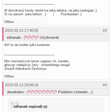
W demokracji każdy naród ma taką władzę, na jaką zasługuje ;)
Si vis pacem para bellum ;) | Pozdrawiam :)
Offline
2023-03-13 17:40:55
#3
ethanak
-
Użytkownik
AVI to nie kodek tylko kontener.
Nim mechaniczne larum zagrasz mi, kanalio,
głosząc nadejście Javy - śmiertelnego wroga!
Zespół Adwokacki Dyskrecja
Offline
2023-03-13 20:08:18
#4
Jacekalex
-
Podobno człowiek...;)
ethanak napisał(-a):