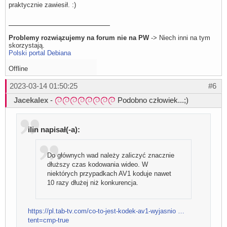
praktycznie zawiesił. :)
Problemy rozwiązujemy na forum nie na PW
-> Niech inni na tym
skorzystają.
Polski portal Debiana
Offline
2023-03-14 01:50:25
#6
Jacekalex
-
Podobno człowiek...;)
ilin napisał(-a):
Do głównych wad należy zaliczyć znacznie
dłuższy czas kodowania wideo. W
niektórych przypadkach AV1 koduje nawet
10 razy dłużej niż konkurencja.
https://pl.tab-tv.com/co-to-jest-kodek-av1-wyjasnio …
tent=cmp-true