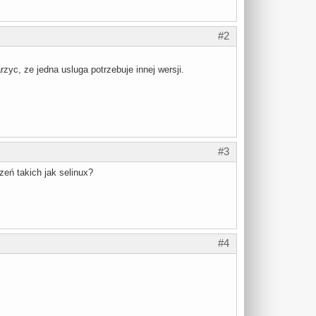
#2
rzyc, ze jedna usluga potrzebuje innej wersji.
#3
eń takich jak selinux?
#4