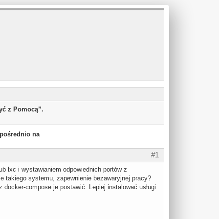
żyć z Pomocą”.
zpośrednio na
#1
ub lxc i wystawianiem odpowiednich portów z
ie takiego systemu, zapewnienie bezawaryjnej pracy?
 docker-compose je postawić. Lepiej instalować usługi