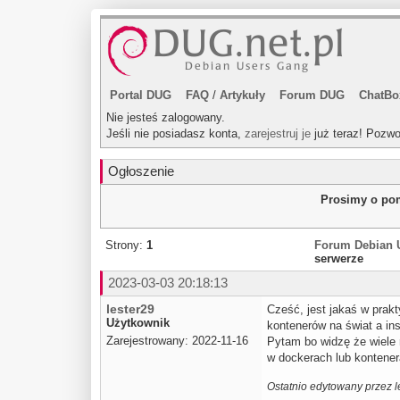
Portal DUG
FAQ
/
Artykuły
Forum DUG
ChatBo
Nie jesteś zalogowany.
Jeśli nie posiadasz konta,
zarejestruj je
już teraz! Pozwo
Ogłoszenie
Prosimy o pom
Strony:
1
Forum Debian 
serwerze
2023-03-03 20:18:13
lester29
Cześć, jest jakaś w prak
Użytkownik
kontenerów na świat a in
Zarejestrowany: 2022-11-16
Pytam bo widzę że wiele 
w dockerach lub kontener
Ostatnio edytowany przez l