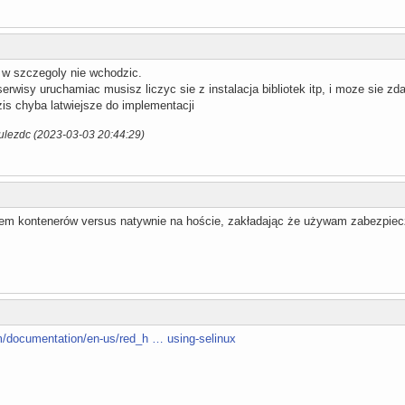
 w szczegoly nie wchodzic.
rwisy uruchamiac musisz liczyc sie z instalacja bibliotek itp, i moze sie zda
is chyba latwiejsze do implementacji
ulezdc (2023-03-03 20:44:29)
em kontenerów versus natywnie na hoście, zakładając że używam zabezpiecz
m/documentation/en-us/red_h … using-selinux