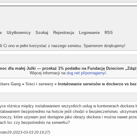
x
Użytkownicy
Szukaj
Rejestracja
Logowanie
RSS
li Ci ono w pełni korzystać z naszego serwisu. Spamerom dziękujemy!
oc dla małej Julki — przekaż 1% podatku na Fundację Dzieciom „Zdą
Więcej informacji na
dug.net.pl/pomagamy/
.
Users Gang
»
Sieci i serwery
» Instalowanie serwisów w dockerze vs be
tyce różnica między instalowaniem wszystkich usług w kontenerach dockera l
stalowaniem bezpośrednio na hoście jeśli chodzi o bezpieczeństwo, utrzyman
rzeczy, które używam jest dostępne jako obrazy dockera i można nawet przez
ach lxc czy bezpośrednio na serwerku?
ester29 (2023-03-03 20:19:27)