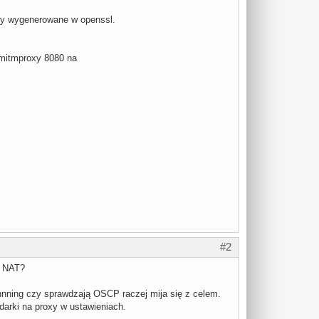
aty wygenerowane w openssl.
 mitmproxy 8080 na
#2
s NAT?
nnning czy sprawdzają OSCP raczej mija się z celem.
darki na proxy w ustawieniach.