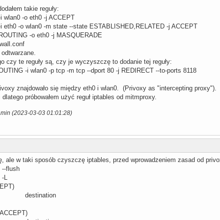
dodałem takie reguły:
i wlan0 -o eth0 -j ACCEPT
-i eth0 -o wlan0 -m state --state ESTABLISHED,RELATED -j ACCEPT
OSTROUTING -o eth0 -j MASQUERADE
ewall.conf
ą odtwarzane.
o czy te reguły są, czy je wyczyszczę to dodanie tej reguły:
OUTING -i wlan0 -p tcp -m tcp --dport 80 -j REDIRECT --to-ports 8118
voxy znajdowało się między eth0 i wlan0. (Privoxy as "intercepting proxy").
 dlatego próbowałem użyć reguł iptables od mitmproxy.
amin (2023-03-03 01:01:28)
ę, ale w taki sposób czyszczę iptables, przed wprowadzeniem zasad od privo
--flush
 -L
CEPT)
rce destination
 ACCEPT)