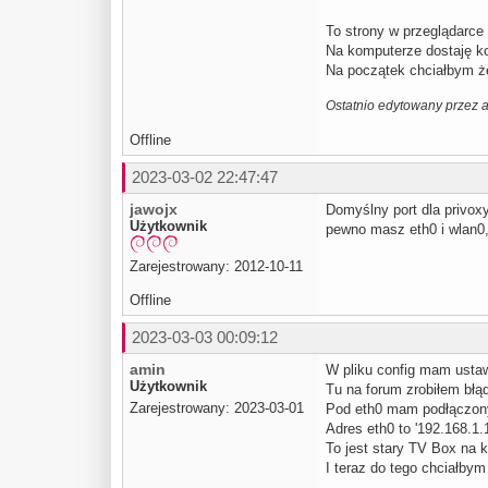
To strony w przeglądarce s
Na komputerze dostaję ko
Na początek chciałbym że
Ostatnio edytowany przez 
Offline
2023-03-02 22:47:47
jawojx
Domyślny port dla privoxy
Użytkownik
pewno masz eth0 i wlan0, 
Zarejestrowany: 2012-10-11
Offline
2023-03-03 00:09:12
amin
W pliku config mam ustawi
Użytkownik
Tu na forum zrobiłem błą
Zarejestrowany: 2023-03-01
Pod eth0 mam podłączony 
Adres eth0 to '192.168.1.
To jest stary TV Box na k
I teraz do tego chciałbym