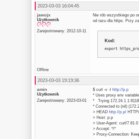
2023-03-03 16:04:45
jawojx
Nie rób wszystkiego po o
Użytkownik
od razu dla https. Przy z
Zarejestrowany: 2012-10-11
Kod:
export https_pr
Offline
2023-03-03 19:19:36
amin
$ curl -v -I
http://p.p
Użytkownik
* Uses proxy env variable
Zarejestrowany: 2023-03-01
* Trying 172.24.1.1:8118
* Connected to (nil) (172.
> HEAD
http://p.p/
HTTP/
> Host: p.p
> User-Agent: curl/7.81.0
> Accept: */*
> Proxy-Connection: Keep