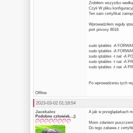
Zrobiłem wszystko wedłu
Czyli W pliku konfigurac
Ten sam certyfikat zaimp
Wprowadziłem reguły ipta
port privoxy 8018.
sudo iptables -A FORWA
sudo iptables -A FORWAR
sudo iptables -t nat -
sudo iptables -t nat -A P
sudo iptables -t nat -A P
Po wprowadzeniu tych reg
Offline
2023-03-02 01:18:54
Jacekalex
A jak w przeglądarkach ma
Podobno człowiek...;)
Moim zdaniem puszczenie 
Do tego zabawa z certyfik