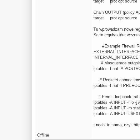
target prot opt sou
Chain OUTPUT (policy 
target prot opt sou
Tu wprowadzam nowe regu
Są to reguły które wczor
#Example Firewall Rules
EXTERNAL_INTERFACE
INTERNAL_INTERFACE=
# Masquerade outgoing 
iptables -t nat -A P
# Redirect connections th
iptables -t nat -I PRERO
# Permit loopback traffic
iptables -A INPUT -i lo -
iptables -A INPUT -m s
iptables -A INPUT -i 
I nadal to samo, czyli ht
Offline