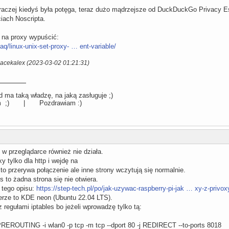
raczej kiedyś była potęga, teraz dużo mądrzejsze od DuckDuckGo Privacy Ess
iach Noscripta.
na proxy wypuścić:
faq/linux-unix-set-proxy- … ent-variable/
Jacekalex (2023-03-02 01:21:31)
 ma taką władzę, na jaką zasługuje ;)
llum ;) | Pozdrawiam :)
w przeglądarce również nie działa.
y tylko dla http i wejdę na
' to przerywa połączenie ale inne strony wczytują się normalnie.
ps to żadna strona się nie otwiera.
 tego opisu:
https://step-tech.pl/po/jak-uzywac-raspberry-pi-jak … xy-z-privox
ze to KDE neon (Ubuntu 22.04 LTS).
z regułami iptables bo jeżeli wprowadzę tylko tą:
 PREROUTING -i wlan0 -p tcp -m tcp --dport 80 -j REDIRECT --to-ports 8018