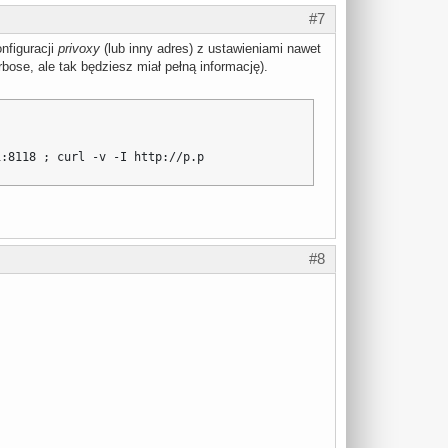
#7
nfiguracji
privoxy
(lub inny adres) z ustawieniami nawet
bose, ale tak będziesz miał pełną informację).
1:8118 ; curl -v -I http://p.p
#8