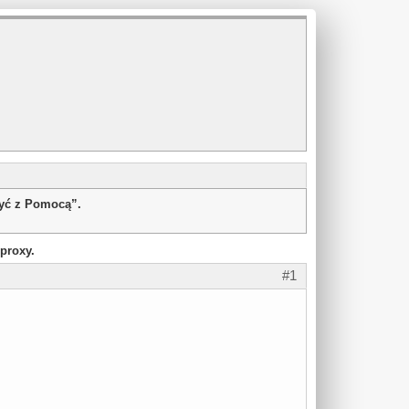
żyć z Pomocą”.
proxy.
#1