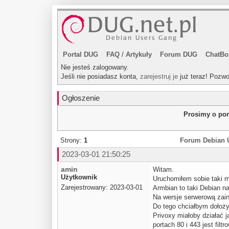
Portal DUG
FAQ
/
Artykuły
Forum DUG
ChatBo
Nie jesteś zalogowany.
Jeśli nie posiadasz konta,
zarejestruj je
już teraz! Pozwo
Ogłoszenie
Prosimy o pom
Strony:
1
Forum Debian 
2023-03-01 21:50:25
amin
Witam.
Użytkownik
Uruchomiłem sobie taki m
Zarejestrowany: 2023-03-01
Armbian to taki Debian n
Na wersje serwerową zain
Do tego chciałbym dołożyć
Privoxy miałoby działać j
portach 80 i 443 jest filt