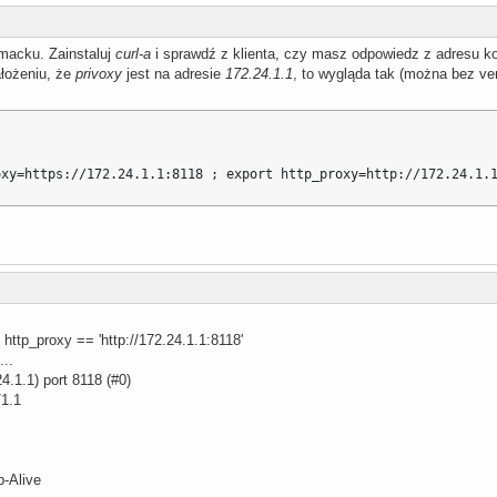
macku. Zainstaluj
curl-a
i sprawdź z klienta, czy masz odpowiedz z adresu ko
ałożeniu, że
privoxy
jest na adresie
172.24.1.1
, to wygląda tak (można bez ver
oxy=https://172.24.1.1:8118 ; export http_proxy=http://172.24.1.
 http_proxy == 'http://172.24.1.1:8118'
...
24.1.1) port 8118 (#0)
1.1
-Alive