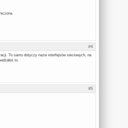
niczona.
#4
racji. To samo dotyczy nazw interfejsów sieciowych, na
awdzałeś to.
#5