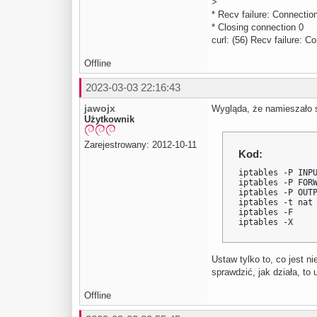
>
* Recv failure: Connectio
* Closing connection 0
curl: (56) Recv failure: C
Offline
2023-03-03 22:16:43
jawojx
Wygląda, że namieszało s
Użytkownik
Zarejestrowany: 2012-10-11
Kod:
iptables -P INPU
iptables -P FORW
iptables -P OUTP
iptables -t nat 
iptables -F

iptables -X
Ustaw tylko to, co jest n
sprawdzić, jak działa, to 
Offline