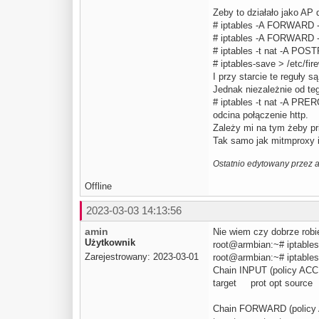
Zeby to działało jako AP 
# iptables -A FORWARD -
# iptables -A FORWARD 
# iptables -t nat -A P
# iptables-save > /etc/fir
I przy starcie te reguły s
Jednak niezależnie od teg
# iptables -t nat -A PRER
odcina połączenie http.
Zależy mi na tym żeby pri
Tak samo jak mitmproxy i
Ostatnio edytowany przez 
Offline
2023-03-03 14:13:56
amin
Nie wiem czy dobrze robi
Użytkownik
root@armbian:~# iptables 
Zarejestrowany: 2023-03-01
root@armbian:~# iptables
Chain INPUT (policy AC
target prot opt sou
Chain FORWARD (policy