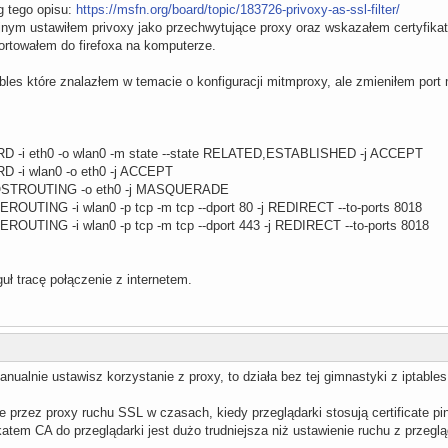
g tego opisu:
https://msfn.org/board/topic/183726-privoxy-as-ssl-filter/
yjnym ustawiłem privoxy jako przechwytujące proxy oraz wskazałem certyfik
ortowałem do firefoxa na komputerze.
bles które znalazłem w temacie o konfiguracji mitmproxy, ale zmieniłem port
RD -i eth0 -o wlan0 -m state --state RELATED,ESTABLISHED -j ACCEPT
D -i wlan0 -o eth0 -j ACCEPT
A POSTROUTING -o eth0 -j MASQUERADE
REROUTING -i wlan0 -p tcp -m tcp --dport 80 -j REDIRECT --to-ports 8018
REROUTING -i wlan0 -p tcp -m tcp --dport 443 -j REDIRECT --to-ports 8018
uł tracę połączenie z internetem.
nualnie ustawisz korzystanie z proxy, to działa bez tej gimnastyki z iptable
przez proxy ruchu SSL w czasach, kiedy przeglądarki stosują certificate pi
atem CA do przeglądarki jest dużo trudniejsza niż ustawienie ruchu z przeglą