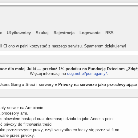
x
Użytkownicy
Szukaj
Rejestracja
Logowanie
RSS
li Ci ono w pełni korzystać z naszego serwisu. Spamerom dziękujemy!
oc dla małej Julki — przekaż 1% podatku na Fundację Dzieciom „Zdą
Więcej informacji na
dug.net.pl/pomagamy/
.
Users Gang
»
Sieci i serwery
» Privoxy na serwerze jako przechwytujące 
ały serwer na Armbianie.
a procesory arm.
stalowałem hostapd oraz dnsmasq i działa to jako Access point.
 privoxy do filtrowania treści.
ako przezroczyste proxy, czyli wszystko co łączy się przez wi-fi na
rowane przez privoxy.