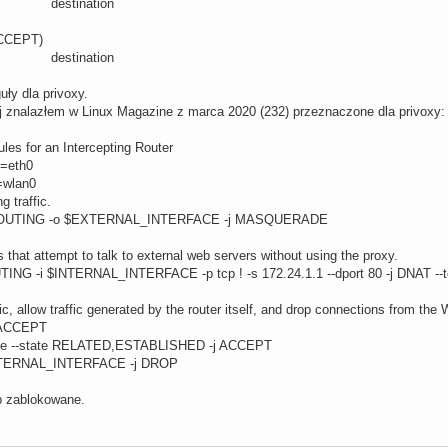
rce destination
ACCEPT)
rce destination
ły dla privoxy.
aj znalazłem w Linux Magazine z marca 2020 (232) przeznaczone dla privoxy:
 for an Intercepting Router
=eth0
wlan0
traffic.
OSTROUTING -o $EXTERNAL_INTERFACE -j MASQUERADE
at attempt to talk to external web servers without using the proxy.
UTING -i $INTERNAL_INTERFACE -p tcp ! -s 172.24.1.1 --dport 80 -j DNAT --t
, allow traffic generated by the router itself, and drop connections from the
j ACCEPT
tate --state RELATED,ESTABLISHED -j ACCEPT
$EXTERNAL_INTERFACE -j DROP
tp zablokowane.