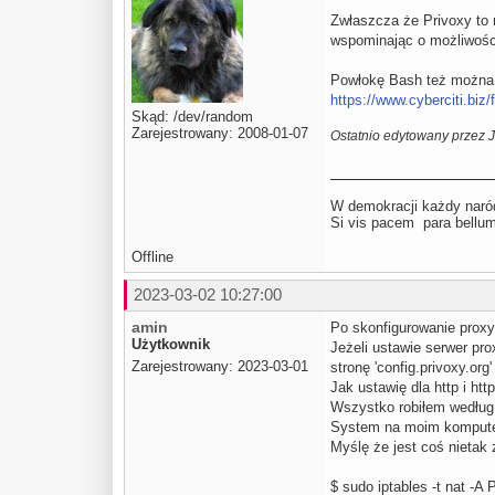
Zwłaszcza że Privoxy to 
wspominając o możliwośc
Powłokę Bash też można 
https://www.cyberciti.biz/
Skąd: /dev/random
Zarejestrowany: 2008-01-07
Ostatnio edytowany przez 
W demokracji każdy naród
Si vis pacem para be
Offline
2023-03-02 10:27:00
amin
Po skonfigurowanie proxy 
Użytkownik
Jeżeli ustawie serwer prox
Zarejestrowany: 2023-03-01
stronę 'config.privoxy.org
Jak ustawię dla http i htt
Wszystko robiłem według
System na moim komputer
Myślę że jest coś nietak 
$ sudo iptables -t nat -A