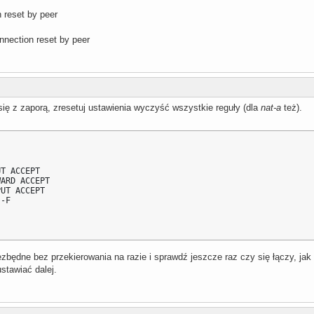
n reset by peer
onnection reset by peer
ię z zaporą, zresetuj ustawienia wyczyść wszystkie reguły (dla
nat-a
też).
T ACCEPT

ARD ACCEPT

UT ACCEPT

-F

iezbędne bez przekierowania na razie i sprawdź jeszcze raz czy się łączy, jak
ustawiać dalej.