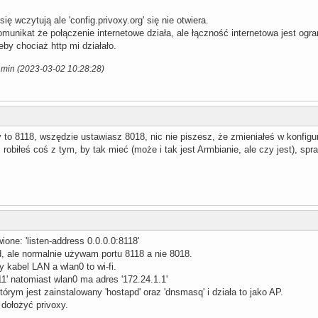
ię wczytują ale 'config.privoxy.org' się nie otwiera.
munikat że połączenie internetowe działa, ale łączność internetowa jest ogra
by chociaż http mi działało.
amin (2023-03-02 10:28:28)
 to 8118, wszędzie ustawiasz 8018, nic nie piszesz, że zmieniałeś w konfigu
robiłeś coś z tym, by tak mieć (może i tak jest Armbianie, ale czy jest), spr
one: 'listen-address 0.0.0.0:8118'
d, ale normalnie używam portu 8118 a nie 8018.
kabel LAN a wlan0 to wi-fi.
11' natomiast wlan0 ma adres '172.24.1.1'
tórym jest zainstalowany 'hostapd' oraz 'dnsmasq' i działa to jako AP.
 dołożyć privoxy.