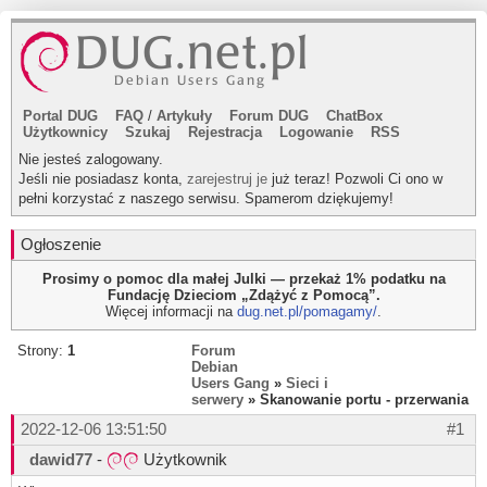
Portal DUG
FAQ
/
Artykuły
Forum DUG
ChatBox
Użytkownicy
Szukaj
Rejestracja
Logowanie
RSS
Nie jesteś zalogowany.
Jeśli nie posiadasz konta,
zarejestruj je
już teraz! Pozwoli Ci ono w
pełni korzystać z naszego serwisu. Spamerom dziękujemy!
Ogłoszenie
Prosimy o pomoc dla małej Julki — przekaż 1% podatku na
Fundację Dzieciom „Zdążyć z Pomocą”.
Więcej informacji na
dug.net.pl/pomagamy/
.
Strony:
1
Forum
Debian
Users Gang
»
Sieci i
serwery
» Skanowanie portu - przerwania
2022-12-06 13:51:50
#1
dawid77
-
Użytkownik