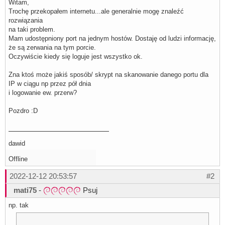
Witam,
Trochę przekopałem internetu...ale generalnie mogę znaleźć
rozwiązania
na taki problem.
Mam udostępniony port na jednym hostów. Dostaję od ludzi informację,
że są zerwania na tym porcie.
Oczywiście kiedy się loguje jest wszystko ok.
Zna ktoś może jakiś sposób/ skrypt na skanowanie danego portu dla
IP w ciągu np przez pół dnia
i logowanie ew. przerw?
Pozdro :D
dawid
Offline
2022-12-12 20:53:57
#2
mati75
-
Psuj
np. tak