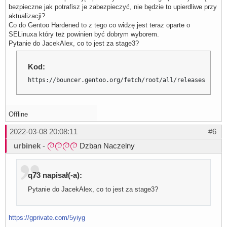
bezpieczne jak potrafisz je zabezpieczyć, nie będzie to upierdliwe przy
aktualizacji?
Co do Gentoo Hardened to z tego co widzę jest teraz oparte o
SELinuxa który też powinien być dobrym wyborem.
Pytanie do JacekAlex, co to jest za stage3?
Kod:
https://bouncer.gentoo.org/fetch/root/all/releases/amd64
Offline
2022-03-08 20:08:11
#6
urbinek
-
Dzban Naczelny
q73 napisał(-a):
Pytanie do JacekAlex, co to jest za stage3?
https://gprivate.com/5yiyg