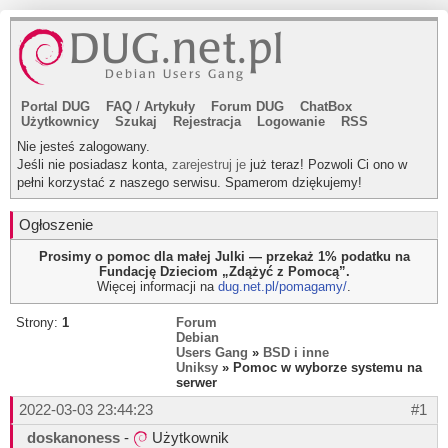
Portal DUG
FAQ
/
Artykuły
Forum DUG
ChatBox
Użytkownicy
Szukaj
Rejestracja
Logowanie
RSS
Nie jesteś zalogowany.
Jeśli nie posiadasz konta,
zarejestruj je
już teraz! Pozwoli Ci ono w
pełni korzystać z naszego serwisu. Spamerom dziękujemy!
Ogłoszenie
Prosimy o pomoc dla małej Julki — przekaż 1% podatku na
Fundację Dzieciom „Zdążyć z Pomocą”.
Więcej informacji na
dug.net.pl/pomagamy/
.
Strony:
1
Forum
Debian
Users Gang
»
BSD i inne
Uniksy
» Pomoc w wyborze systemu na
serwer
2022-03-03 23:44:23
#1
doskanoness
-
Użytkownik