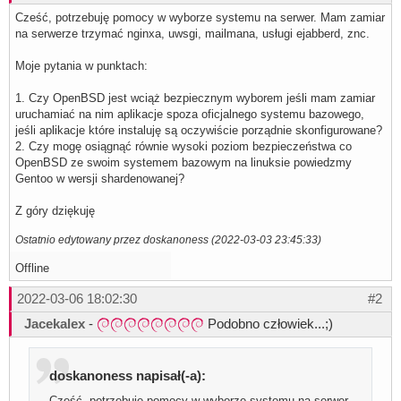
Cześć, potrzebuję pomocy w wyborze systemu na serwer. Mam zamiar
na serwerze trzymać nginxa, uwsgi, mailmana, usługi ejabberd, znc.
Moje pytania w punktach:
1. Czy OpenBSD jest wciąż bezpiecznym wyborem jeśli mam zamiar
uruchamiać na nim aplikacje spoza oficjalnego systemu bazowego,
jeśli aplikacje które instaluję są oczywiście porządnie skonfigurowane?
2. Czy mogę osiągnąć równie wysoki poziom bezpieczeństwa co
OpenBSD ze swoim systemem bazowym na linuksie powiedzmy
Gentoo w wersji shardenowanej?
Z góry dziękuję
Ostatnio edytowany przez doskanoness (2022-03-03 23:45:33)
Offline
2022-03-06 18:02:30
#2
Jacekalex
-
Podobno człowiek...;)
doskanoness napisał(-a):
Cześć, potrzebuję pomocy w wyborze systemu na serwer.