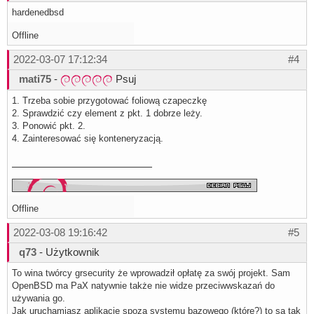
hardenedbsd
Offline
2022-03-07 17:12:34
#4
mati75
-
Psuj
1. Trzeba sobie przygotować foliową czapeczkę
2. Sprawdzić czy element z pkt. 1 dobrze leży.
3. Ponowić pkt. 2.
4. Zainteresować się konteneryzacją.
Offline
2022-03-08 19:16:42
#5
q73
- Użytkownik
To wina twórcy grsecurity że wprowadził opłatę za swój projekt. Sam
OpenBSD ma PaX natywnie także nie widze przeciwwskazań do
używania go.
Jak uruchamiasz aplikację spoza systemu bazowego (które?) to są tak