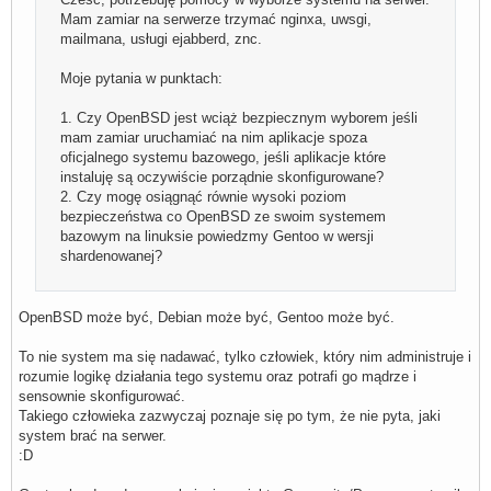
Mam zamiar na serwerze trzymać nginxa, uwsgi,
mailmana, usługi ejabberd, znc.
Moje pytania w punktach:
1. Czy OpenBSD jest wciąż bezpiecznym wyborem jeśli
mam zamiar uruchamiać na nim aplikacje spoza
oficjalnego systemu bazowego, jeśli aplikacje które
instaluję są oczywiście porządnie skonfigurowane?
2. Czy mogę osiągnąć równie wysoki poziom
bezpieczeństwa co OpenBSD ze swoim systemem
bazowym na linuksie powiedzmy Gentoo w wersji
shardenowanej?
OpenBSD może być, Debian może być, Gentoo może być.
To nie system ma się nadawać, tylko człowiek, który nim administruje i
rozumie logikę działania tego systemu oraz potrafi go mądrze i
sensownie skonfigurować.
Takiego człowieka zazwyczaj poznaje się po tym, że nie pyta, jaki
system brać na serwer.
:D