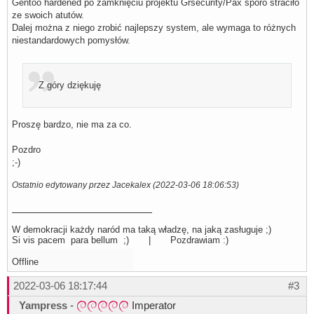
Gentoo hardened po zamknięciu projektu Grsecurity/Pax sporo straciło
ze swoich atutów.
Dalej można z niego zrobić najlepszy system, ale wymaga to różnych
niestandardowych pomysłów.
Z góry dziękuję
Proszę bardzo, nie ma za co.
Pozdro
;-)
Ostatnio edytowany przez Jacekalex (2022-03-06 18:06:53)
W demokracji każdy naród ma taką władzę, na jaką zasługuje ;)
Si vis pacem para bellum ;) | Pozdrawiam :)
Offline
2022-03-06 18:17:44
#3
Yampress
-
Imperator