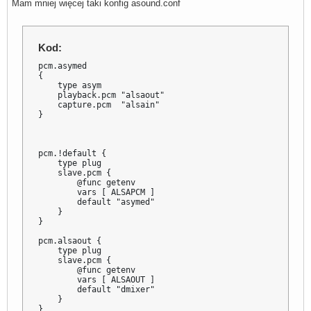
Mam mniej więcej taki konfig asound.conf
Kod:
pcm.asymed 

{

    type asym

    playback.pcm "alsaout"

    capture.pcm  "alsain"

}

pcm.!default {

    type plug

    slave.pcm {

        @func getenv

        vars [ ALSAPCM ]

        default "asymed"

    }

}

pcm.alsaout {

    type plug

    slave.pcm {

        @func getenv

        vars [ ALSAOUT ]

        default "dmixer"

    }

}
