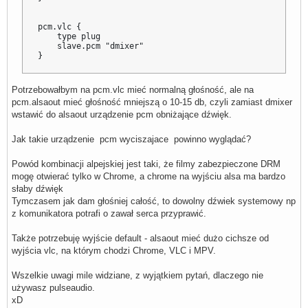
pcm.vlc {

    type plug

    slave.pcm "dmixer"

}
Potrzebowałbym na pcm.vlc mieć normalną głośność, ale na
pcm.alsaout mieć głośność mniejszą o 10-15 db, czyli zamiast dmixer
wstawić do alsaout urządzenie pcm obniżające dźwięk.
Jak takie urządzenie pcm wyciszajace powinno wyglądać?
Powód kombinacji alpejskiej jest taki, że filmy zabezpieczone DRM
mogę otwierać tylko w Chrome, a chrome na wyjściu alsa ma bardzo
słaby dźwięk
Tymczasem jak dam głośniej całość, to dowolny dźwiek systemowy np
z komunikatora potrafi o zawał serca przyprawić.
Także potrzebuję wyjście default - alsaout mieć dużo cichsze od
wyjścia vlc, na którym chodzi Chrome, VLC i MPV.
Wszelkie uwagi mile widziane, z wyjątkiem pytań, dlaczego nie
używasz pulseaudio.
xD