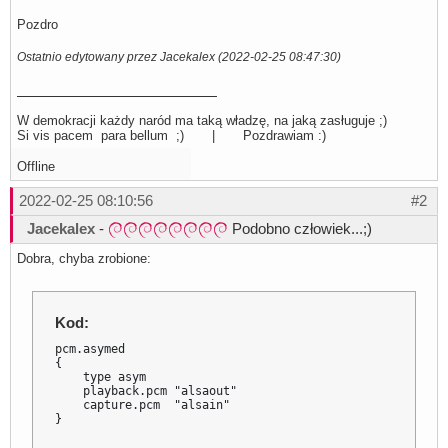
Pozdro
Ostatnio edytowany przez Jacekalex (2022-02-25 08:47:30)
W demokracji każdy naród ma taką władzę, na jaką zasługuje ;)
Si vis pacem para bellum ;) | Pozdrawiam :)
Offline
2022-02-25 08:10:56
#2
Jacekalex
-
Podobno człowiek...;)
Dobra, chyba zrobione:
Kod:
pcm.asymed 

{

    type asym

    playback.pcm "alsaout"

    capture.pcm  "alsain"

}
