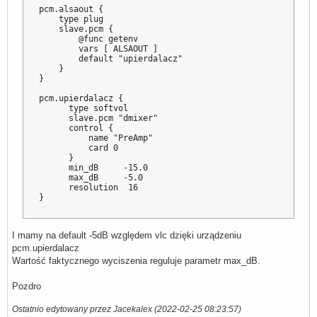
pcm.alsaout {

    type plug

    slave.pcm {

        @func getenv

        vars [ ALSAOUT ]

        default "upierdalacz"

    }

}

pcm.upierdalacz {

      type softvol

      slave.pcm "dmixer"

      control {

          name "PreAmp"

          card 0

      }

      min_dB     -15.0

      max_dB     -5.0

      resolution  16

}
I mamy na default -5dB względem vlc dzięki urządzeniu
pcm.upierdalacz
Wartość faktycznego wyciszenia reguluje parametr max_dB.
Pozdro
Ostatnio edytowany przez Jacekalex (2022-02-25 08:23:57)