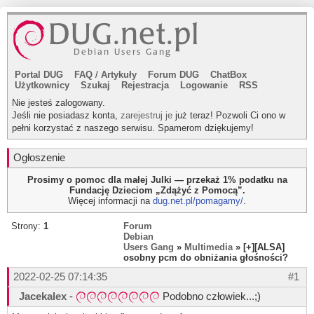
Portal DUG
FAQ
/
Artykuły
Forum DUG
ChatBox
Użytkownicy
Szukaj
Rejestracja
Logowanie
RSS
Nie jesteś zalogowany.
Jeśli nie posiadasz konta,
zarejestruj je
już teraz! Pozwoli Ci ono w
pełni korzystać z naszego serwisu. Spamerom dziękujemy!
Ogłoszenie
Prosimy o pomoc dla małej Julki — przekaż 1% podatku na
Fundację Dzieciom „Zdążyć z Pomocą”.
Więcej informacji na
dug.net.pl/pomagamy/
.
Strony:
1
Forum
Debian
Users Gang
»
Multimedia
» [+][ALSA]
osobny pcm do obniżania głośności?
2022-02-25 07:14:35
#1
Jacekalex
-
Podobno człowiek...;)